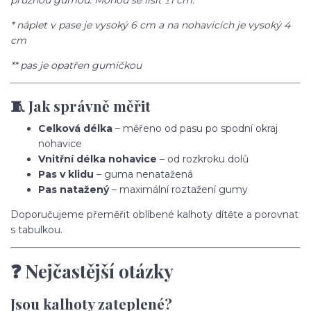
pružnou gumou. Mohou se lišit ±1 cm.
* náplet v pase je vysoký 6 cm a na nohavicích je vysoký 4
cm
** pas je opatřen gumičkou
🧵 Jak správně měřit
Celková délka
– měřeno od pasu po spodní okraj
nohavice
Vnitřní délka nohavice
– od rozkroku dolů
Pas v klidu
– guma nenatažená
Pas natažený
– maximální roztažení gumy
Doporučujeme přeměřit oblíbené kalhoty dítěte a porovnat
s tabulkou.
❓ Nejčastější otázky
Jsou kalhoty zateplené?