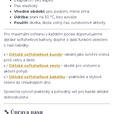
s kapsami / bez kapes
Pas: elastický
Vhodné období:
jaro, podzim, mírná zima
Údržba:
praní na 30 °C, bez aviváže
Použití:
školka, škola, volný čas, outdoorové aktivity
Pro maximální ochranu v každém počasí doporučujeme
dětské softshellové kalhoty doplnit o další funkční oblečení
z naší nabídky:
👉
Dětské softshellové bundy
– ideální jako svrchní vrstva
proti větru a dešti
👉
Dětské softshellové vesty
– skvělé pro vrstvení a
aktivní pohyb
👉
Dětské softshellové kabátky
– praktické a stylové
řešení do chladnějších dnů
Společně vytvoří praktický a pohodlný set pro každé dětské
dobrodružství.
🔧 Úprava pasu