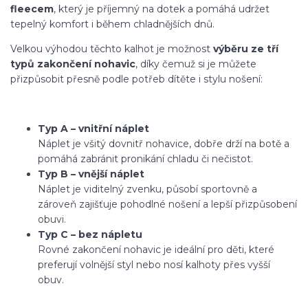
fleecem
, který je příjemný na dotek a pomáhá udržet
tepelný komfort i během chladnějších dnů.
Velkou výhodou těchto kalhot je možnost
výběru ze tří
typů zakončení nohavic
, díky čemuž si je můžete
přizpůsobit přesně podle potřeb dítěte i stylu nošení:
Typ A – vnitřní náplet
Náplet je všitý dovnitř nohavice, dobře drží na botě a
pomáhá zabránit pronikání chladu či nečistot.
Typ B – vnější náplet
Náplet je viditelný zvenku, působí sportovně a
zároveň zajišťuje pohodlné nošení a lepší přizpůsobení
obuvi.
Typ C – bez nápletu
Rovné zakončení nohavic je ideální pro děti, které
preferují volnější styl nebo nosí kalhoty přes vyšší
obuv.