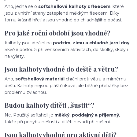
Ano, jedná se o
softshellové kalhoty s fleecem
, které
jsou z vnitřní strany zateplené měkkým fleecem. Díky
tomu krásně hřejí a jsou vhodné do chladnějšího počasí.
Pro jaké roční období jsou vhodné?
Kalhoty jsou ideální na
podzim, zimu a chladné jarní dny
.
Skvěle poslouží při venkovních aktivitách, do školky, školy i
na výlety.
Jsou kalhoty vhodné do deště a větru?
Ano,
softshellový materiál
chrání proti větru a mírnému
dešti. Kalhoty nejsou pláštěnkové, ale běžné přeháňky bez
problému zvládnou.
Budou kalhoty dítěti „šustit“?
Ne. Použitý softshell je
měkký, poddajný a příjemný
,
takže při pohybu nešustí a dítěti nevadí při nošení.
Jsou kalhoty vhodné pro aktivní děti?