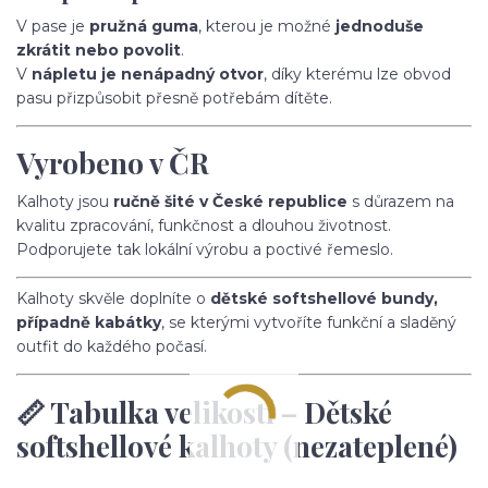
V pase je
pružná guma
, kterou je možné
jednoduše
zkrátit nebo povolit
.
V
nápletu je nenápadný otvor
, díky kterému lze obvod
pasu přizpůsobit přesně potřebám dítěte.
Vyrobeno v ČR
Kalhoty jsou
ručně šité v České republice
s důrazem na
kvalitu zpracování, funkčnost a dlouhou životnost.
Podporujete tak lokální výrobu a poctivé řemeslo.
Kalhoty skvěle doplníte o
dětské softshellové bundy,
případně kabátky
, se kterými vytvoříte funkční a sladěný
outfit do každého počasí.
📏 Tabulka velikostí – Dětské
softshellové kalhoty (nezateplené)