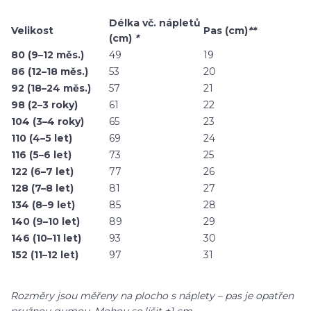
Délka vč. nápletů
Velikost
Pas (cm)
**
(cm)
*
80 (9–12 měs.)
49
19
86 (12–18 měs.)
53
20
92 (18–24 měs.)
57
21
98 (2–3 roky)
61
22
104 (3–4 roky)
65
23
110 (4–5 let)
69
24
116 (5–6 let)
73
25
122 (6–7 let)
77
26
128 (7–8 let)
81
27
134 (8–9 let)
85
28
140 (9–10 let)
89
29
146 (10–11 let)
93
30
152 (11–12 let)
97
31
Rozměry jsou měřeny na plocho s náplety – pas je opatřen