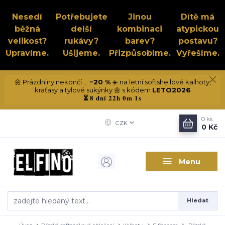
Nesedí
Potřebujete
Jinou
Dítě má
běžná
delší
kombinaci
atypickou
velikost?
rukávy?
barev?
postavu?
Upravíme.
Ušijeme.
Přizpůsobíme.
Vyřešíme.
🌼 Prázdniny nekončí ...
−20 %
☀️ na letní softshellové kalhoty,
kraťasy a tylové sukýnky 🌼 s kódem
LETO2026
8 dní 22h 0m 1s
⏳
0
ks
CZK
0 Kč
Menu
Hledat