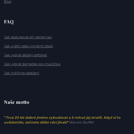
Blog
FAQ
Jak postupovat při reklamaci
Jak vrátit nebo vyměnit zboží
Jak vybrat dětský softshell
Jak vybrat domeček pro mazlíčka
Jak měříme oblečení
Naše motto
"
Trvá 20 let dobré jméno vybudovat a 5 minut jej ztratit. Když si to
uvědomíte, začnete dělat věci jinak!
"
Warren Buffet