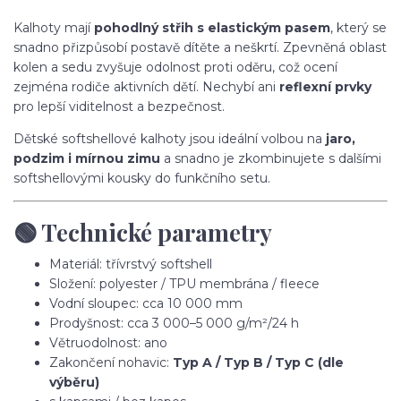
Kalhoty mají
pohodlný střih s elastickým pasem
, který se
snadno přizpůsobí postavě dítěte a neškrtí. Zpevněná oblast
kolen a sedu zvyšuje odolnost proti oděru, což ocení
zejména rodiče aktivních dětí. Nechybí ani
reflexní prvky
pro lepší viditelnost a bezpečnost.
Dětské softshellové kalhoty jsou ideální volbou na
jaro,
podzim i mírnou zimu
a snadno je zkombinujete s dalšími
softshellovými kousky do funkčního setu.
🟢 Technické parametry
Materiál: třívrstvý softshell
Složení: polyester / TPU membrána / fleece
Vodní sloupec: cca 10 000 mm
Prodyšnost: cca 3 000–5 000 g/m²/24 h
Větruodolnost: ano
Zakončení nohavic:
Typ A / Typ B / Typ C (dle
výběru)