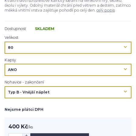
Kvalitní dívčí softshellové kalhoty ideální na venkovní hry, školku,
školu i výlety. Odolný materiál chrání před větrem a deštěm, zatímco
měkká vnitřní vrstva zajišťuje pohodlí po celý den.
celý popis
Dostupnost
SKLADEM
Velikost
Kapsy
Nohavice - zakončení
Nejsme plátci DPH
400 Kč
/
ks