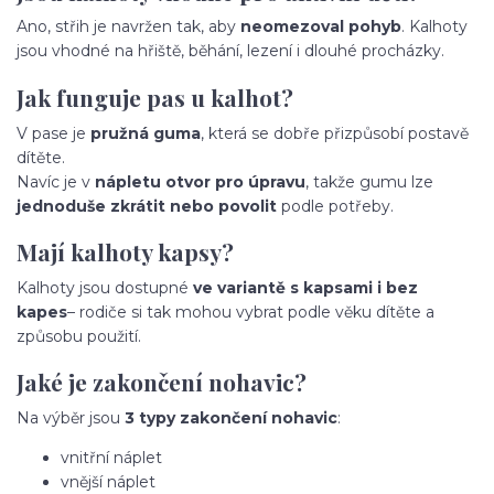
Ano, střih je navržen tak, aby
neomezoval pohyb
. Kalhoty
jsou vhodné na hřiště, běhání, lezení i dlouhé procházky.
Jak funguje pas u kalhot?
V pase je
pružná guma
, která se dobře přizpůsobí postavě
dítěte.
Navíc je v
nápletu otvor pro úpravu
, takže gumu lze
jednoduše zkrátit nebo povolit
podle potřeby.
Mají kalhoty kapsy?
Kalhoty jsou dostupné
ve variantě s kapsami i bez
kapes
– rodiče si tak mohou vybrat podle věku dítěte a
způsobu použití.
Jaké je zakončení nohavic?
Na výběr jsou
3 typy zakončení nohavic
:
vnitřní náplet
vnější náplet