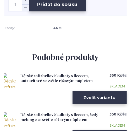
Přidat do košíku
Kapsy:
ANO
Podobné produkty
Dětské softshellové kalhoty s fleecem,
350 Kč
/
ks
antracitové se světle růžovým nápletem
SKLADEM
Zvolit variantu
Dětské softshellové kalhoty s fleecem, šedý
350 Kč
/
ks
melange se světle růžovým nápletem
SKLADEM