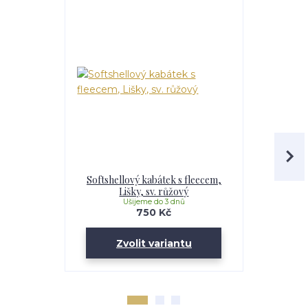
Softshellový kabátek s fleecem,
Dívčí softs
Lišky, sv. růžový
Li
Ušijeme do 3 dnů
U
750 Kč
Zvolit variantu
Zv