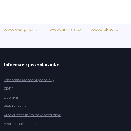
www.woriginal.cz
www.jamitex.cz
www.takoy.cz
Informace pro zákazníky
Všeobecné obchodní podmínky
GDPR
Doprava
Platební údaje
Prodloužená lhůta na vrácení zboží
Vzorník našich látek