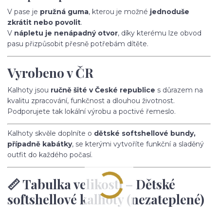
V pase je
pružná guma
, kterou je možné
jednoduše
zkrátit nebo povolit
.
V
nápletu je nenápadný otvor
, díky kterému lze obvod
pasu přizpůsobit přesně potřebám dítěte.
Vyrobeno v ČR
Kalhoty jsou
ručně šité v České republice
s důrazem na
kvalitu zpracování, funkčnost a dlouhou životnost.
Podporujete tak lokální výrobu a poctivé řemeslo.
Kalhoty skvěle doplníte o
dětské softshellové bundy,
případně kabátky
, se kterými vytvoříte funkční a sladěný
outfit do každého počasí.
📏 Tabulka velikostí – Dětské
softshellové kalhoty (nezateplené)