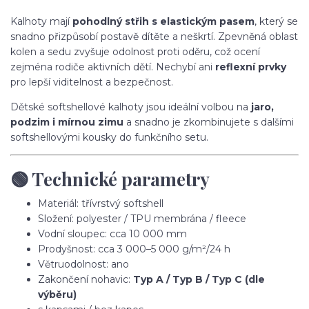
Kalhoty mají
pohodlný střih s elastickým pasem
, který se
snadno přizpůsobí postavě dítěte a neškrtí. Zpevněná oblast
kolen a sedu zvyšuje odolnost proti oděru, což ocení
zejména rodiče aktivních dětí. Nechybí ani
reflexní prvky
pro lepší viditelnost a bezpečnost.
Dětské softshellové kalhoty jsou ideální volbou na
jaro,
podzim i mírnou zimu
a snadno je zkombinujete s dalšími
softshellovými kousky do funkčního setu.
🟢 Technické parametry
Materiál: třívrstvý softshell
Složení: polyester / TPU membrána / fleece
Vodní sloupec: cca 10 000 mm
Prodyšnost: cca 3 000–5 000 g/m²/24 h
Větruodolnost: ano
Zakončení nohavic:
Typ A / Typ B / Typ C (dle
výběru)