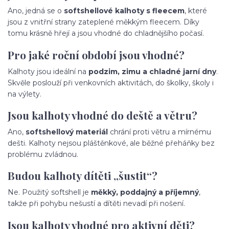
Ano, jedná se o
softshellové kalhoty s fleecem
, které
jsou z vnitřní strany zateplené měkkým fleecem. Díky
tomu krásně hřejí a jsou vhodné do chladnějšího počasí.
Pro jaké roční období jsou vhodné?
Kalhoty jsou ideální na
podzim, zimu a chladné jarní dny
.
Skvěle poslouží při venkovních aktivitách, do školky, školy i
na výlety.
Jsou kalhoty vhodné do deště a větru?
Ano,
softshellový materiál
chrání proti větru a mírnému
dešti. Kalhoty nejsou pláštěnkové, ale běžné přeháňky bez
problému zvládnou.
Budou kalhoty dítěti „šustit“?
Ne. Použitý softshell je
měkký, poddajný a příjemný
,
takže při pohybu nešustí a dítěti nevadí při nošení.
Jsou kalhoty vhodné pro aktivní děti?