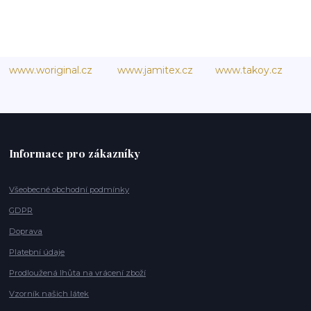
www.woriginal.cz
www.jamitex.cz
www.takoy.cz
Informace pro zákazníky
Všeobecné obchodní podmínky
GDPR
Doprava
Platební údaje
Prodloužená lhůta na vrácení zboží
Vzorník našich látek