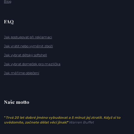
Blog
FAQ
Jak postupovat při reklamaci
Jak vrátit nebo vyměnit zboží
Jak vybrat dětský softshell
Jak vybrat domeček pro mazlíčka
Jak měříme oblečení
Naše motto
"
Trvá 20 let dobré jméno vybudovat a 5 minut jej ztratit. Když si to
uvědomíte, začnete dělat věci jinak!
"
Warren Buffet