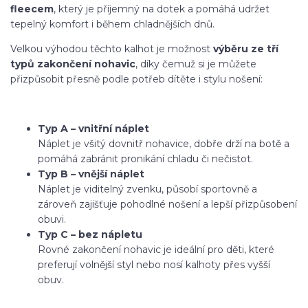
fleecem
, který je příjemný na dotek a pomáhá udržet
tepelný komfort i během chladnějších dnů.
Velkou výhodou těchto kalhot je možnost
výběru ze tří
typů zakončení nohavic
, díky čemuž si je můžete
přizpůsobit přesně podle potřeb dítěte i stylu nošení:
Typ A – vnitřní náplet
Náplet je všitý dovnitř nohavice, dobře drží na botě a
pomáhá zabránit pronikání chladu či nečistot.
Typ B – vnější náplet
Náplet je viditelný zvenku, působí sportovně a
zároveň zajišťuje pohodlné nošení a lepší přizpůsobení
obuvi.
Typ C – bez nápletu
Rovné zakončení nohavic je ideální pro děti, které
preferují volnější styl nebo nosí kalhoty přes vyšší
obuv.