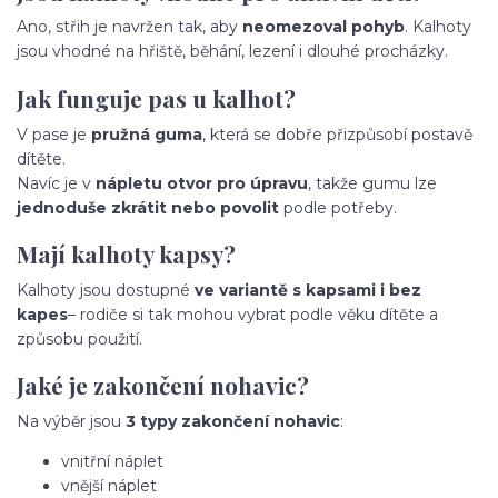
Ano, střih je navržen tak, aby
neomezoval pohyb
. Kalhoty
jsou vhodné na hřiště, běhání, lezení i dlouhé procházky.
Jak funguje pas u kalhot?
V pase je
pružná guma
, která se dobře přizpůsobí postavě
dítěte.
Navíc je v
nápletu otvor pro úpravu
, takže gumu lze
jednoduše zkrátit nebo povolit
podle potřeby.
Mají kalhoty kapsy?
Kalhoty jsou dostupné
ve variantě s kapsami i bez
kapes
– rodiče si tak mohou vybrat podle věku dítěte a
způsobu použití.
Jaké je zakončení nohavic?
Na výběr jsou
3 typy zakončení nohavic
:
vnitřní náplet
vnější náplet