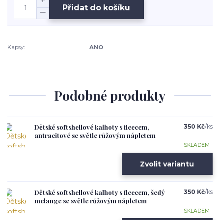
Přidat do košíku
Kapsy:
ANO
Podobné produkty
Dětské softshellové kalhoty s fleecem,
350 Kč
/
ks
antracitové se světle růžovým nápletem
SKLADEM
Zvolit variantu
Dětské softshellové kalhoty s fleecem, šedý
350 Kč
/
ks
melange se světle růžovým nápletem
SKLADEM