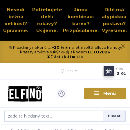
Nesedí
Potřebujete
Jinou
Dítě má
běžná
delší
kombinaci
atypickou
velikost?
rukávy?
barev?
postavu?
Upravíme.
Ušijeme.
Přizpůsobíme.
Vyřešíme.
🌼 Prázdniny nekončí ...
−20 %
☀️ na letní softshellové kalhoty,
kraťasy a tylové sukýnky 🌼 s kódem
LETO2026
7 dní 4h 41m 40s
⏳
0
ks
CZK
0 Kč
Menu
Hledat