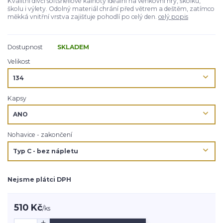
Kvalitní dívčí softshellové kalhoty ideální na venkovní hry, školku,
školu i výlety. Odolný materiál chrání před větrem a deštěm, zatímco
měkká vnitřní vrstva zajišťuje pohodlí po celý den.
celý popis
Dostupnost
SKLADEM
Velikost
Kapsy
Nohavice - zakončení
Nejsme plátci DPH
510 Kč
/
ks