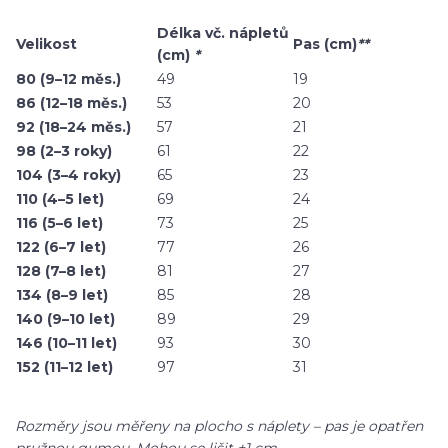
Délka vč. nápletů
Velikost
Pas (cm)
**
(cm)
*
80 (9–12 měs.)
49
19
86 (12–18 měs.)
53
20
92 (18–24 měs.)
57
21
98 (2–3 roky)
61
22
104 (3–4 roky)
65
23
110 (4–5 let)
69
24
116 (5–6 let)
73
25
122 (6–7 let)
77
26
128 (7–8 let)
81
27
134 (8–9 let)
85
28
140 (9–10 let)
89
29
146 (10–11 let)
93
30
152 (11–12 let)
97
31
Rozměry jsou měřeny na plocho s náplety – pas je opatřen