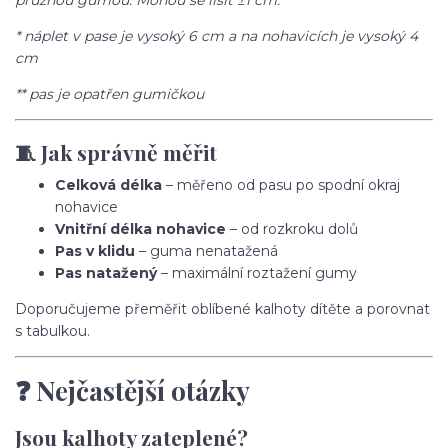
pružnou gumou. Mohou se lišit ±1 cm.
* náplet v pase je vysoký 6 cm a na nohavicích je vysoký 4
cm
** pas je opatřen gumičkou
🧵 Jak správně měřit
Celková délka
– měřeno od pasu po spodní okraj
nohavice
Vnitřní délka nohavice
– od rozkroku dolů
Pas v klidu
– guma nenatažená
Pas natažený
– maximální roztažení gumy
Doporučujeme přeměřit oblíbené kalhoty dítěte a porovnat
s tabulkou.
❓ Nejčastější otázky
Jsou kalhoty zateplené?