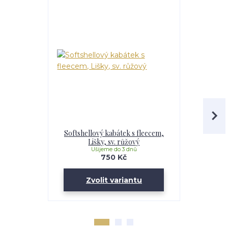
Softshellový kabátek s fleecem,
Dívčí softs
Lišky, sv. růžový
Li
Ušijeme do 3 dnů
U
750 Kč
Zvolit variantu
Zv