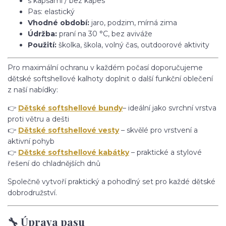
s kapsami / bez kapes
Pas: elastický
Vhodné období:
jaro, podzim, mírná zima
Údržba:
praní na 30 °C, bez aviváže
Použití:
školka, škola, volný čas, outdoorové aktivity
Pro maximální ochranu v každém počasí doporučujeme
dětské softshellové kalhoty doplnit o další funkční oblečení
z naší nabídky:
👉
Dětské softshellové bundy
– ideální jako svrchní vrstva
proti větru a dešti
👉
Dětské softshellové vesty
– skvělé pro vrstvení a
aktivní pohyb
👉
Dětské softshellové kabátky
– praktické a stylové
řešení do chladnějších dnů
Společně vytvoří praktický a pohodlný set pro každé dětské
dobrodružství.
🔧 Úprava pasu