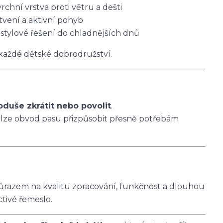
vrchní vrstva proti větru a dešti
tvení a aktivní pohyb
 stylové řešení do chladnějších dnů
 každé dětské dobrodružství.
oduše zkrátit nebo povolit
.
 lze obvod pasu přizpůsobit přesně potřebám
ůrazem na kvalitu zpracování, funkčnost a dlouhou
ctivé řemeslo.