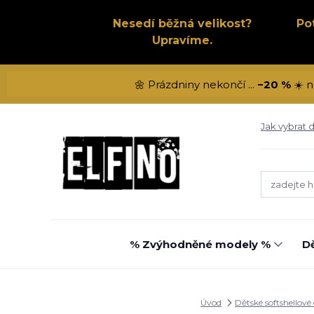
Nesedí běžná velikost?
Po
Upravíme.
🌼 Prázdniny nekončí ...
−20 %
☀️ n
Jak vybrat d
% Zvýhodněné modely %
Dě
Úvod
Dětské softshellové