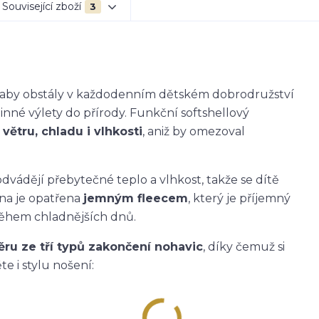
Související zboží
3
k, aby obstály v každodenním dětském dobrodružství
dinné výlety do přírody. Funkční softshellový
větru, chladu i vlhkosti
, aniž by omezoval
dvádějí přebytečné teplo a vlhkost, takže se dítě
ana je opatřena
jemným fleecem
, který je příjemný
během chladnějších dnů.
ěru ze tří typů zakončení nohavic
, díky čemuž si
e i stylu nošení: