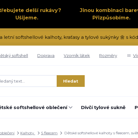
třebujete delší rukávy?
Jinou kombinaci bare
Ušijeme.
Přizpůsobíme.
a letní softshellové kalhoty, kraťasy a tylové sukýnky 🌼 s 
ětský softshell
Doprava
Vzorník látek
Rozměry
Ví
Hledat
tské softshellové oblečení
Dívčí tylové sukně
P
 oblečení
Kalhoty
S fleecem
Dětské softshellové kalhoty s fleecem, sv