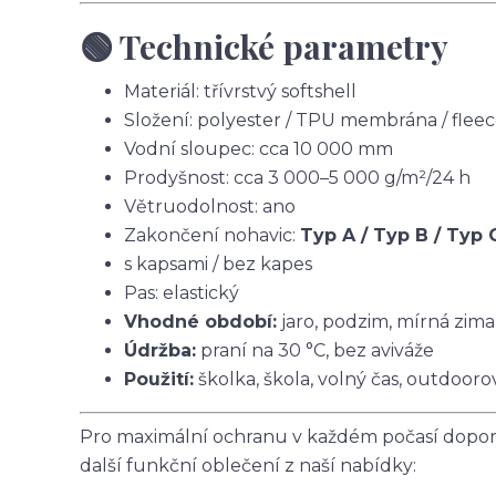
🟢 Technické parametry
Materiál: třívrstvý softshell
Složení: polyester / TPU membrána / flee
Vodní sloupec: cca 10 000 mm
Prodyšnost: cca 3 000–5 000 g/m²/24 h
Větruodolnost: ano
Zakončení nohavic:
Typ A / Typ B / Typ 
s kapsami / bez kapes
Pas: elastický
Vhodné období:
jaro, podzim, mírná zima
Údržba:
praní na 30 °C, bez aviváže
Použití:
školka, škola, volný čas, outdoorov
Pro maximální ochranu v každém počasí doporu
další funkční oblečení z naší nabídky: