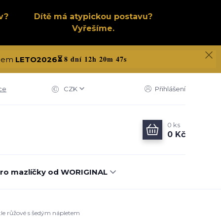
v?
Dítě má atypickou postavu?
Vyřešíme.
8 dní 12h 20m 46s
kódem
LETO2026
⏳
ce
CZK
Přihlášení
0
ks
0 Kč
ro mazlíčky od WORIGINAL
ětle růžové s šedým nápletem