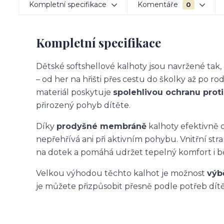
Kompletní specifikace
Komentáře
0
Kompletní specifikace
Dětské softshellové kalhoty jsou navržené ta
– od her na hřišti přes cestu do školky až po ro
materiál poskytuje
spolehlivou ochranu proti 
přirozený pohyb dítěte.
Díky
prodyšné membráně
kalhoty efektivně o
nepřehřívá ani při aktivním pohybu. Vnitřní str
na dotek a pomáhá udržet tepelný komfort i 
Velkou výhodou těchto kalhot je možnost
výb
je můžete přizpůsobit přesně podle potřeb dítět