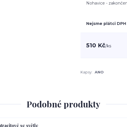
Nohavice - zakončen
Nejsme plátci DPH
510 Kč
/
ks
Kapsy:
ANO
Podobné produkty
tracitové se světle