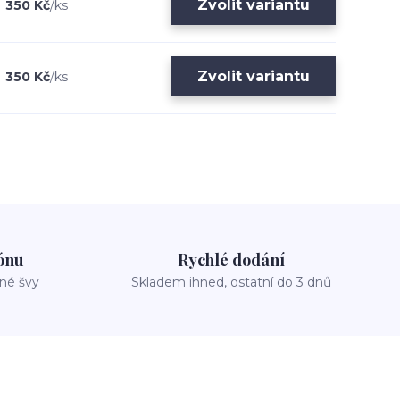
Zvolit variantu
350 Kč
/
ks
Zvolit variantu
350 Kč
/
ks
zónu
Rychlé dodání
vné švy
Skladem ihned, ostatní do 3 dnů