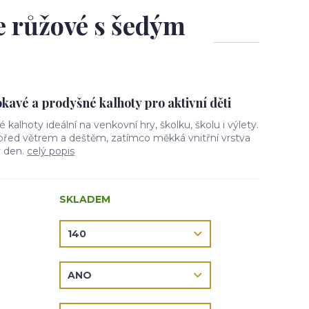
le růžové s šedým
avé a prodyšné kalhoty pro aktivní děti
vé kalhoty ideální na venkovní hry, školku, školu i výlety.
 před větrem a deštěm, zatímco měkká vnitřní vrstva
ý den.
celý popis
SKLADEM