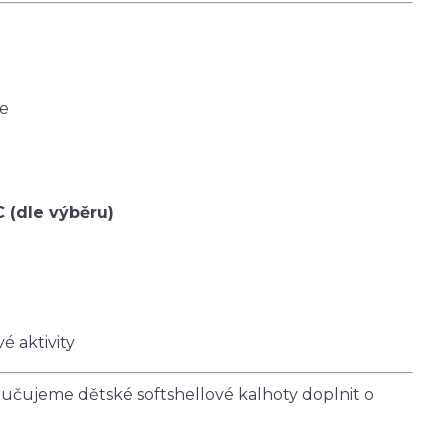
ce
C (dle výběru)
é aktivity
čujeme dětské softshellové kalhoty doplnit o