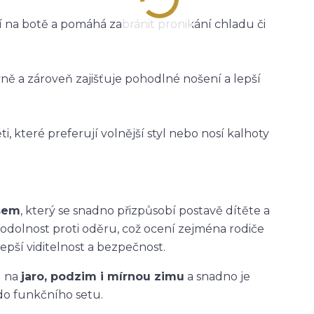
ží na botě a pomáhá zabránit pronikání chladu či
vně a zároveň zajišťuje pohodlné nošení a lepší
i, které preferují volnější styl nebo nosí kalhoty
asem
, který se snadno přizpůsobí postavě dítěte a
 odolnost proti oděru, což ocení zejména rodiče
epší viditelnost a bezpečnost.
u na
jaro, podzim i mírnou zimu
a snadno je
do funkčního setu.