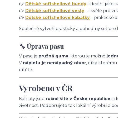
👉
Dětské softshellové bundy
– ideální jako s
👉
Dětské softshellové vesty
– skvělé pro vrs
👉
Dětské softshellové kabátky
– praktické a
Společně vytvoří praktický a pohodlný set pro
🔧 Úprava pasu
V pase je
pružná guma
, kterou je možné
jedn
V
nápletu je nenápadný otvor
, díky kterému
dítěte.
Vyrobeno v ČR
Kalhoty jsou
ručně šité v České republice
s d
životnost. Podporujete tak lokální výrobu a po