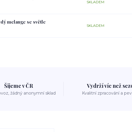
SKLADEM
edý melange se světle
SKLADEM
Šijeme v ČR
Vydrží víc než se
voz, žádný anonymní sklad
Kvalitní zpracování a pe