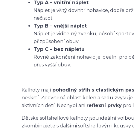
Typ A – vnitřní náplet
Náplet je všitý dovnitř nohavice, dobře dr
nečistot.
Typ B – vnější náplet
Náplet je viditelný zvenku, působí sporto
přizpůsobení obuvi.
Typ C – bez nápletu
Rovné zakončení nohavic je ideální pro dět
přes vyšší obuv.
Kalhoty mají
pohodlný střih s elastickým p
neškrtí. Zpevněná oblast kolen a sedu zvyšuje
aktivních dětí. Nechybí ani
reflexní prvky
pro l
Dětské softshellové kalhoty jsou ideální volbo
zkombinujete s dalšími softshellovými kousky 