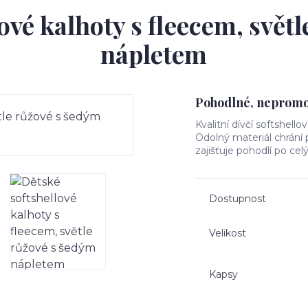
ové kalhoty s fleecem, svět
nápletem
Pohodlné, nepromok
Kvalitní dívčí softshello
Odolný materiál chrání
zajišťuje pohodlí po cel
Dostupnost
Velikost
Kapsy