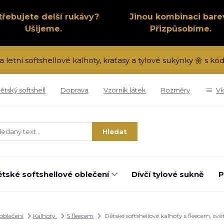
třebujete delší rukávy?
Jinou kombinaci bare
Ušijeme.
Přizpůsobíme.
a letní softshellové kalhoty, kraťasy a tylové sukýnky 🌼 s 
ětský softshell
Doprava
Vzorník látek
Rozměry
Ví
Hledat
tské softshellové oblečení
Dívčí tylové sukně
P
 oblečení
Kalhoty
S fleecem
Dětské softshellové kalhoty s fleecem, sv