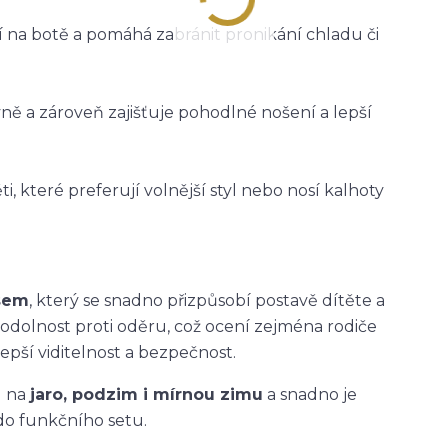
ží na botě a pomáhá zabránit pronikání chladu či
vně a zároveň zajišťuje pohodlné nošení a lepší
i, které preferují volnější styl nebo nosí kalhoty
asem
, který se snadno přizpůsobí postavě dítěte a
 odolnost proti oděru, což ocení zejména rodiče
epší viditelnost a bezpečnost.
u na
jaro, podzim i mírnou zimu
a snadno je
do funkčního setu.