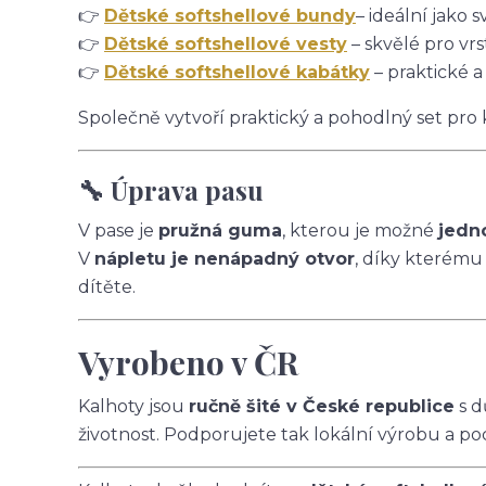
👉
Dětské softshellové bundy
– ideální jako s
👉
Dětské softshellové vesty
– skvělé pro vrs
👉
Dětské softshellové kabátky
– praktické a
Společně vytvoří praktický a pohodlný set pro
🔧 Úprava pasu
V pase je
pružná guma
, kterou je možné
jedn
V
nápletu je nenápadný otvor
, díky kterému
dítěte.
Vyrobeno v ČR
Kalhoty jsou
ručně šité v České republice
s d
životnost. Podporujete tak lokální výrobu a po