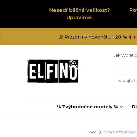
Nesedí běžná velikost?
Po
Upravíme.
🌼 Prázdniny nekončí ...
−20 %
☀️ n
Jak vybrat d
% Zvýhodněné modely %
Dě
Úvod
Dětské softshellové