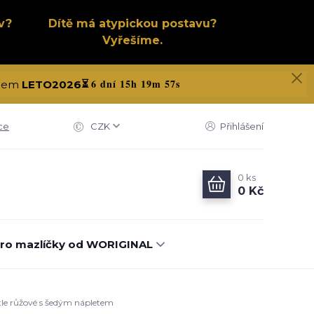
v?
Dítě má atypickou postavu?
Vyřešíme.
6 dní 15h 19m 56s
kódem
LETO2026
⏳
ce
CZK
Přihlášení
0
ks
0 Kč
ro mazlíčky od WORIGINAL
ětle růžové s šedým nápletem