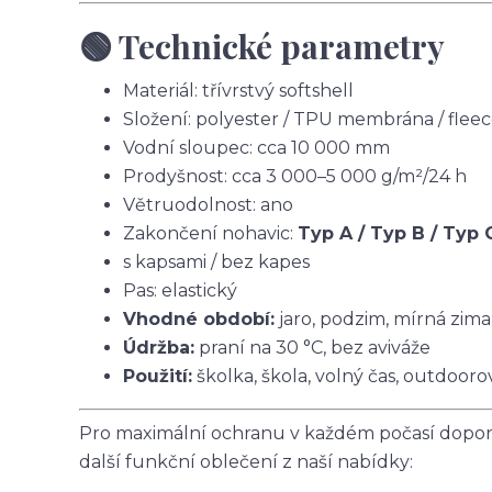
🟢 Technické parametry
Materiál: třívrstvý softshell
Složení: polyester / TPU membrána / flee
Vodní sloupec: cca 10 000 mm
Prodyšnost: cca 3 000–5 000 g/m²/24 h
Větruodolnost: ano
Zakončení nohavic:
Typ A / Typ B / Typ 
s kapsami / bez kapes
Pas: elastický
Vhodné období:
jaro, podzim, mírná zima
Údržba:
praní na 30 °C, bez aviváže
Použití:
školka, škola, volný čas, outdoorov
Pro maximální ochranu v každém počasí doporu
další funkční oblečení z naší nabídky: