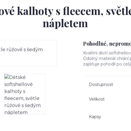
ové kalhoty s fleecem, svět
nápletem
Pohodlné, nepromok
Kvalitní dívčí softshello
Odolný materiál chrání
zajišťuje pohodlí po cel
Dostupnost
Velikost
Kapsy