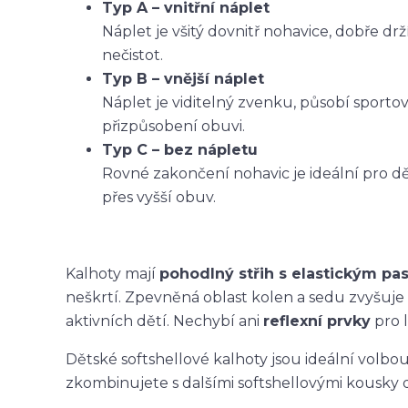
Typ A – vnitřní náplet
Náplet je všitý dovnitř nohavice, dobře dr
nečistot.
Typ B – vnější náplet
Náplet je viditelný zvenku, působí sporto
přizpůsobení obuvi.
Typ C – bez nápletu
Rovné zakončení nohavic je ideální pro dět
přes vyšší obuv.
Kalhoty mají
pohodlný střih s elastickým p
neškrtí. Zpevněná oblast kolen a sedu zvyšuje
aktivních dětí. Nechybí ani
reflexní prvky
pro l
Dětské softshellové kalhoty jsou ideální volbo
zkombinujete s dalšími softshellovými kousky 