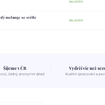
SKLADEM
edý melange se světle
SKLADEM
Šijeme v ČR
Vydrží víc než se
voz, žádný anonymní sklad
Kvalitní zpracování a pe