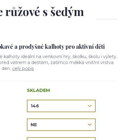
le růžové s šedým
avé a prodyšné kalhoty pro aktivní děti
vé kalhoty ideální na venkovní hry, školku, školu i výlety.
 před větrem a deštěm, zatímco měkká vnitřní vrstva
ý den.
celý popis
SKLADEM