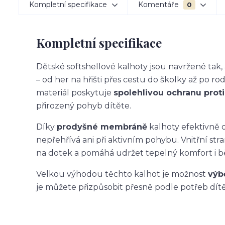
Kompletní specifikace
Komentáře
0
Kompletní specifikace
Dětské softshellové kalhoty jsou navržené ta
– od her na hřišti přes cestu do školky až po ro
materiál poskytuje
spolehlivou ochranu proti 
přirozený pohyb dítěte.
Díky
prodyšné membráně
kalhoty efektivně o
nepřehřívá ani při aktivním pohybu. Vnitřní str
na dotek a pomáhá udržet tepelný komfort i 
Velkou výhodou těchto kalhot je možnost
výb
je můžete přizpůsobit přesně podle potřeb dítět