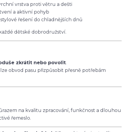
vrchní vrstva proti větru a dešti
tvení a aktivní pohyb
 stylové řešení do chladnějších dnů
 každé dětské dobrodružství.
oduše zkrátit nebo povolit
.
 lze obvod pasu přizpůsobit přesně potřebám
ůrazem na kvalitu zpracování, funkčnost a dlouhou
ctivé řemeslo.