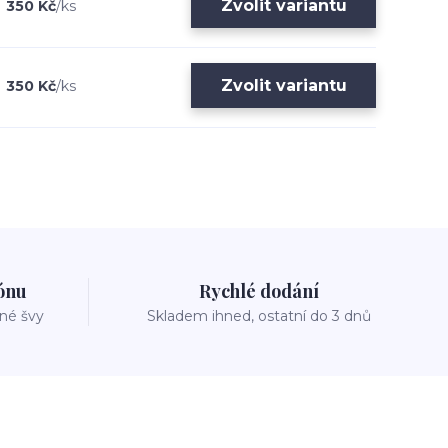
Zvolit variantu
350 Kč
/
ks
Zvolit variantu
350 Kč
/
ks
zónu
Rychlé dodání
vné švy
Skladem ihned, ostatní do 3 dnů