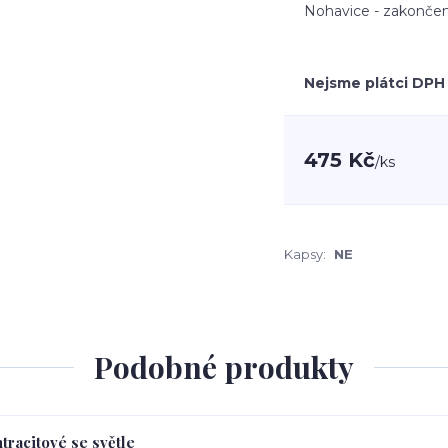
Nohavice - zakončen
Nejsme plátci DPH
475 Kč
/
ks
Kapsy:
NE
Podobné produkty
tracitové se světle