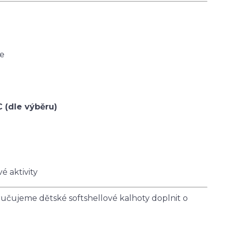
ce
C (dle výběru)
é aktivity
čujeme dětské softshellové kalhoty doplnit o