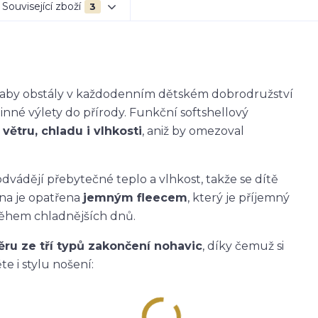
Související zboží
3
k, aby obstály v každodenním dětském dobrodružství
dinné výlety do přírody. Funkční softshellový
větru, chladu i vlhkosti
, aniž by omezoval
dvádějí přebytečné teplo a vlhkost, takže se dítě
ana je opatřena
jemným fleecem
, který je příjemný
během chladnějších dnů.
ěru ze tří typů zakončení nohavic
, díky čemuž si
e i stylu nošení: