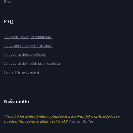
Blog
FAQ
Jak postupovat při reklamaci
Jak vrátit nebo vyměnit zboží
Jak vybrat dětský softshell
Jak vybrat domeček pro mazlíčka
Jak měříme oblečení
Naše motto
"
Trvá 20 let dobré jméno vybudovat a 5 minut jej ztratit. Když si to
uvědomíte, začnete dělat věci jinak!
"
Warren Buffet