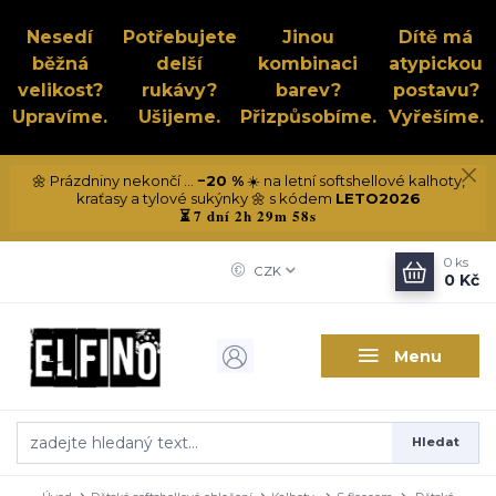
Nesedí
Potřebujete
Jinou
Dítě má
běžná
delší
kombinaci
atypickou
velikost?
rukávy?
barev?
postavu?
Upravíme.
Ušijeme.
Přizpůsobíme.
Vyřešíme.
🌼 Prázdniny nekončí ...
−20 %
☀️ na letní softshellové kalhoty,
kraťasy a tylové sukýnky 🌼 s kódem
LETO2026
7 dní 2h 29m 57s
⏳
0
ks
CZK
0 Kč
Menu
Hledat