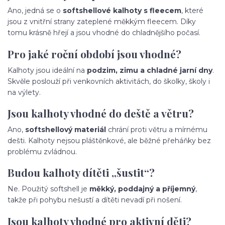
Ano, jedná se o
softshellové kalhoty s fleecem
, které
jsou z vnitřní strany zateplené měkkým fleecem. Díky
tomu krásně hřejí a jsou vhodné do chladnějšího počasí.
Pro jaké roční období jsou vhodné?
Kalhoty jsou ideální na
podzim, zimu a chladné jarní dny
.
Skvěle poslouží při venkovních aktivitách, do školky, školy i
na výlety.
Jsou kalhoty vhodné do deště a větru?
Ano,
softshellový materiál
chrání proti větru a mírnému
dešti. Kalhoty nejsou pláštěnkové, ale běžné přeháňky bez
problému zvládnou.
Budou kalhoty dítěti „šustit“?
Ne. Použitý softshell je
měkký, poddajný a příjemný
,
takže při pohybu nešustí a dítěti nevadí při nošení.
Jsou kalhoty vhodné pro aktivní děti?