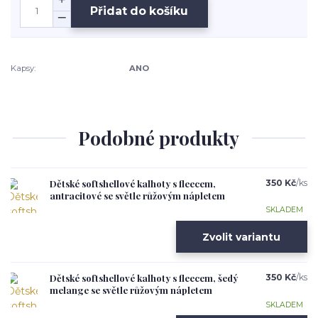
Přidat do košíku
Kapsy:
ANO
Podobné produkty
Dětské softshellové kalhoty s fleecem,
350 Kč
/
ks
antracitové se světle růžovým nápletem
SKLADEM
Zvolit variantu
Dětské softshellové kalhoty s fleecem, šedý
350 Kč
/
ks
melange se světle růžovým nápletem
SKLADEM