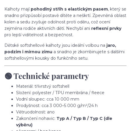
Kalhoty mají
pohodlný střih s elastickým pasem
, který se
snadno přizpůsobí postavě dítěte a neškrtí. Zpevněná oblast
kolen a sedu zvyšuje odolnost proti oděru, což ocení
zejména rodiče aktivních dětí. Nechybí ani
reflexní prvky
pro lepší viditelnost a bezpečnost.
Dětské softshellové kalhoty jsou ideální volbou na
jaro,
podzim i mírnou zimu
a snadno je zkombinujete s dalšími
softshellovými kousky do funkčního setu.
🟢 Technické parametry
Materiál: třívrstvý softshell
Složení: polyester / TPU membrána / fleece
Vodní sloupec: cca 10 000 mm
Prodyšnost: cca 3 000–5 000 g/m²/24 h
Větruodolnost: ano
Zakončení nohavic:
Typ A / Typ B / Typ C (dle
výběru)