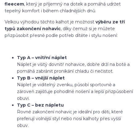
fleecem
, který je příjemný na dotek a pomáhá udržet
tepelný komfort i během chladnějších dnů.
Velkou výhodou těchto kalhot je možnost
výběru ze tří
typů zakončení nohavic
, díky čemuž si je můžete
přizpůsobit přesně podle potřeb dítěte i stylu nošení:
Typ A – vnitřní náplet
Náplet je všitý dovnitř nohavice, dobře drží na botě a
pomáhá zabránit pronikání chladu či nečistot.
Typ B – vnější náplet
Náplet je viditelný zvenku, působí sportovně a
zároveň zajišťuje pohodlné nošení a lepší přizpůsobení
obuvi.
Typ C – bez nápletu
Rovné zakončení nohavic je ideální pro děti, které
preferují volnější styl nebo nosí kalhoty přes vyšší
obuv.