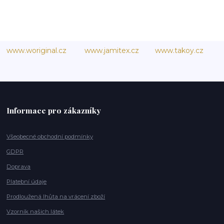
www.woriginal.cz
www.jamitex.cz
www.takoy.cz
Informace pro zákazníky
Všeobecné obchodní podmínky
GDPR
Doprava
Platební údaje
Prodloužená lhůta na vrácení zboží
Vzorník našich látek