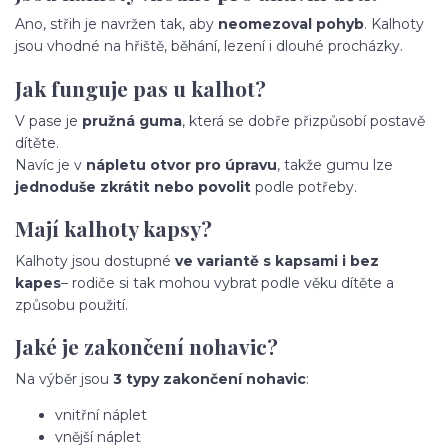
Ano, střih je navržen tak, aby
neomezoval pohyb
. Kalhoty
jsou vhodné na hřiště, běhání, lezení i dlouhé procházky.
Jak funguje pas u kalhot?
V pase je
pružná guma
, která se dobře přizpůsobí postavě
dítěte.
Navíc je v
nápletu otvor pro úpravu
, takže gumu lze
jednoduše zkrátit nebo povolit
podle potřeby.
Mají kalhoty kapsy?
Kalhoty jsou dostupné
ve variantě s kapsami i bez
kapes
– rodiče si tak mohou vybrat podle věku dítěte a
způsobu použití.
Jaké je zakončení nohavic?
Na výběr jsou
3 typy zakončení nohavic
:
vnitřní náplet
vnější náplet