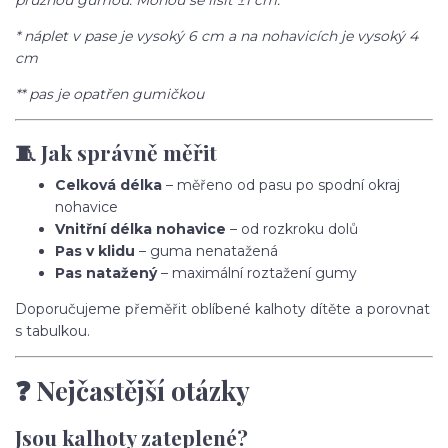
pružnou gumou. Mohou se lišit ±1 cm.
* náplet v pase je vysoký 6 cm a na nohavicích je vysoký 4
cm
** pas je opatřen gumičkou
🧵 Jak správně měřit
Celková délka
– měřeno od pasu po spodní okraj
nohavice
Vnitřní délka nohavice
– od rozkroku dolů
Pas v klidu
– guma nenatažená
Pas natažený
– maximální roztažení gumy
Doporučujeme přeměřit oblíbené kalhoty dítěte a porovnat
s tabulkou.
❓ Nejčastější otázky
Jsou kalhoty zateplené?