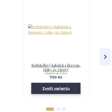
Softshellový kabátek s fleecem,
Dívčí softs
Lišky, sv. růžový
Li
Ušijeme do 3 dnů
U
750 Kč
Zvolit variantu
Zv