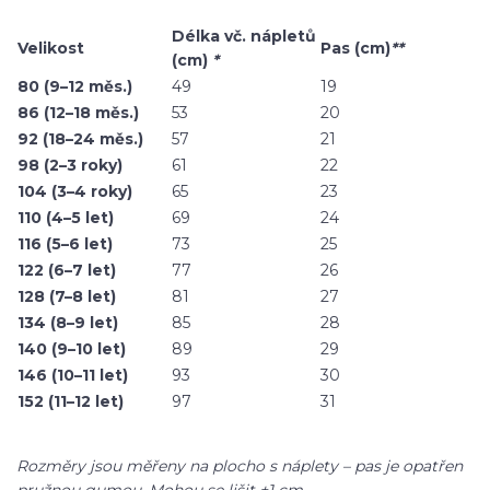
Délka vč. nápletů
Velikost
Pas (cm)
**
(cm)
*
80 (9–12 měs.)
49
19
86 (12–18 měs.)
53
20
92 (18–24 měs.)
57
21
98 (2–3 roky)
61
22
104 (3–4 roky)
65
23
110 (4–5 let)
69
24
116 (5–6 let)
73
25
122 (6–7 let)
77
26
128 (7–8 let)
81
27
134 (8–9 let)
85
28
140 (9–10 let)
89
29
146 (10–11 let)
93
30
152 (11–12 let)
97
31
Rozměry jsou měřeny na plocho s náplety – pas je opatřen