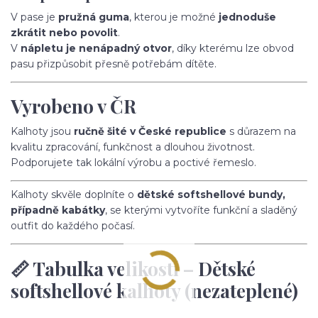
V pase je
pružná guma
, kterou je možné
jednoduše
zkrátit nebo povolit
.
V
nápletu je nenápadný otvor
, díky kterému lze obvod
pasu přizpůsobit přesně potřebám dítěte.
Vyrobeno v ČR
Kalhoty jsou
ručně šité v České republice
s důrazem na
kvalitu zpracování, funkčnost a dlouhou životnost.
Podporujete tak lokální výrobu a poctivé řemeslo.
Kalhoty skvěle doplníte o
dětské softshellové bundy,
případně kabátky
, se kterými vytvoříte funkční a sladěný
outfit do každého počasí.
📏 Tabulka velikostí – Dětské
softshellové kalhoty (nezateplené)