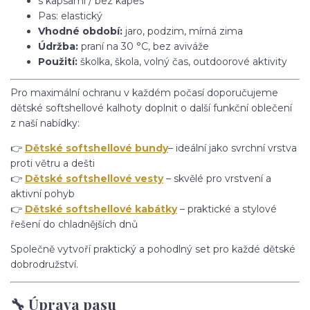
s kapsami / bez kapes
Pas: elastický
Vhodné období:
jaro, podzim, mírná zima
Údržba:
praní na 30 °C, bez aviváže
Použití:
školka, škola, volný čas, outdoorové aktivity
Pro maximální ochranu v každém počasí doporučujeme
dětské softshellové kalhoty doplnit o další funkční oblečení
z naší nabídky:
👉
Dětské softshellové bundy
– ideální jako svrchní vrstva
proti větru a dešti
👉
Dětské softshellové vesty
– skvělé pro vrstvení a
aktivní pohyb
👉
Dětské softshellové kabátky
– praktické a stylové
řešení do chladnějších dnů
Společně vytvoří praktický a pohodlný set pro každé dětské
dobrodružství.
🔧 Úprava pasu