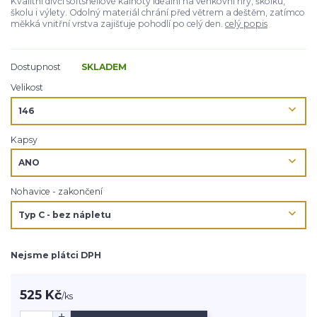
Kvalitní dívčí softshellové kalhoty ideální na venkovní hry, školku,
školu i výlety. Odolný materiál chrání před větrem a deštěm, zatímco
měkká vnitřní vrstva zajišťuje pohodlí po celý den.
celý popis
Dostupnost
SKLADEM
Velikost
Kapsy
Nohavice - zakončení
Nejsme plátci DPH
525 Kč
/
ks