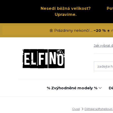
Nesedí běžná velikost?
Po
Upravíme.
🌼 Prázdniny nekončí ...
−20 %
☀️ 
Jak vybrat d
% Zvýhodněné modely %
Dě
Úvod
Dětské softshellové