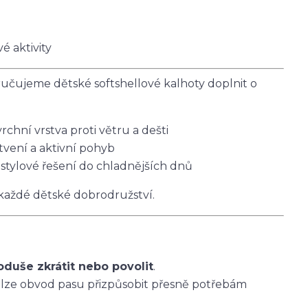
é aktivity
čujeme dětské softshellové kalhoty doplnit o
vrchní vrstva proti větru a dešti
tvení a aktivní pohyb
 stylové řešení do chladnějších dnů
 každé dětské dobrodružství.
oduše zkrátit nebo povolit
.
 lze obvod pasu přizpůsobit přesně potřebám