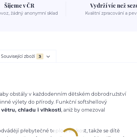
Šijeme v ČR
Vydrží víc než se
voz, žádný anonymní sklad
Kvalitní zpracování a pe
Související zboží
3
k, aby obstály v každodenním dětském dobrodružství
dinné výlety do přírody. Funkční softshellový
větru, chladu i vlhkosti
, aniž by omezoval
dvádějí přebytečné teplo a vlhkost, takže se dítě