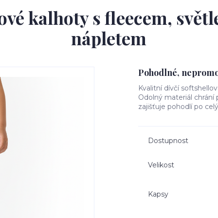
ové kalhoty s fleecem, svět
nápletem
Pohodlné, nepromok
Kvalitní dívčí softshello
Odolný materiál chrání
zajišťuje pohodlí po cel
Dostupnost
Velikost
Kapsy