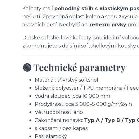
Kalhoty mají
pohodlný střih s elastickým p
neškrtí. Zpevněná oblast kolen a sedu zvyšuje
aktivních dětí. Nechybí ani
reflexní prvky
pro l
Dětské softshellové kalhoty jsou ideální volbo
zkombinujete s dalšími softshellovými kousky 
🟢 Technické parametry
Materiál: třívrstvý softshell
Složení: polyester / TPU membrána / flee
Vodní sloupec: cca 10 000 mm
Prodyšnost: cca 3 000–5 000 g/m²/24 h
Větruodolnost: ano
Zakončení nohavic:
Typ A / Typ B / Typ 
s kapsami / bez kapes
Pas: elastický