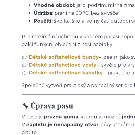
Vhodné období:
jaro, podzim, mírná zima
Údržba:
praní na 30 °C, bez aviváže
Použití:
školka, škola, volný čas, outdoorov
Pro maximální ochranu v každém počasí doporu
další funkční oblečení z naší nabídky:
👉
Dětské softshellové bundy
– ideální jako s
👉
Dětské softshellové vesty
– skvělé pro vrs
👉
Dětské softshellové kabátky
– praktické a
Společně vytvoří praktický a pohodlný set pro
🔧 Úprava pasu
V pase je
pružná guma
, kterou je možné
jedn
V
nápletu je nenápadný otvor
, díky kterému
dítěte.