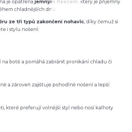
ana je opatřena
jemným fleecem
, který je příjemný
během chladnějších dnů.
ěru ze tří typů zakončení nohavic
, díky čemuž si
e i stylu nošení:
ží na botě a pomáhá zabránit pronikání chladu či
vně a zároveň zajišťuje pohodlné nošení a lepší
i, které preferují volnější styl nebo nosí kalhoty