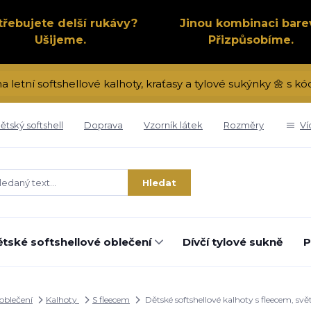
třebujete delší rukávy?
Jinou kombinaci bare
Ušijeme.
Přizpůsobíme.
na letní softshellové kalhoty, kraťasy a tylové sukýnky 🌼 s 
ětský softshell
Doprava
Vzorník látek
Rozměry
Ví
Hledat
tské softshellové oblečení
Dívčí tylové sukně
P
 oblečení
Kalhoty
S fleecem
Dětské softshellové kalhoty s fleecem, sv