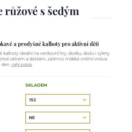
le růžové s šedým
avé a prodyšné kalhoty pro aktivní děti
vé kalhoty ideální na venkovní hry, školku, školu i výlety.
 před větrem a deštěm, zatímco měkká vnitřní vrstva
ý den.
celý popis
SKLADEM