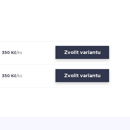
Zvolit variantu
350 Kč
/
ks
Zvolit variantu
350 Kč
/
ks