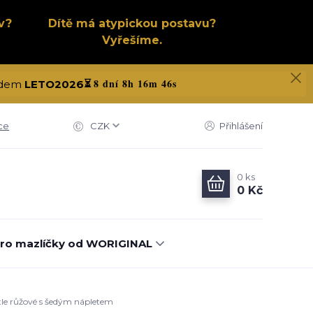
v?
Dítě má atypickou postavu?
Vyřešíme.
8 dní 8h 16m 45s
kódem
LETO2026
⏳
ce
CZK
Přihlášení
0
ks
0 Kč
ro mazlíčky od WORIGINAL
ětle růžové s šedým nápletem