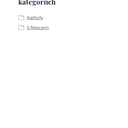
kategoriích
Kalhoty
S fleecem