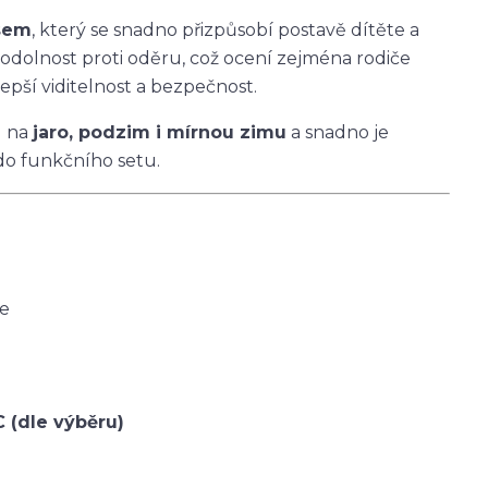
asem
, který se snadno přizpůsobí postavě dítěte a
 odolnost proti oděru, což ocení zejména rodiče
epší viditelnost a bezpečnost.
u na
jaro, podzim i mírnou zimu
a snadno je
do funkčního setu.
ce
C (dle výběru)