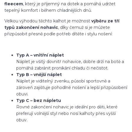
fleecem
, který je příjemný na dotek a pomáhá udržet
tepelný komfort i během chladnějších dnů.
Velkou výhodou těchto kalhot je možnost
výběru ze tří
typů zakončení nohavic
, díky čemuž si je můžete
přizpůsobit přesně podle potřeb dítěte i stylu nošení:
Typ A – vnitřní náplet
Náplet je všitý dovnitř nohavice, dobře drží na botě a
pomáhá zabránit pronikání chladu či nečistot.
Typ B – vnější náplet
Náplet je viditelný zvenku, působí sportovně a
zároveň zajišťuje pohodlné nošení a lepší přizpůsobení
obuvi.
Typ C – bez nápletu
Rovné zakončení nohavic je ideální pro děti, které
preferují volnější styl nebo nosí kalhoty přes vyšší
obuv.