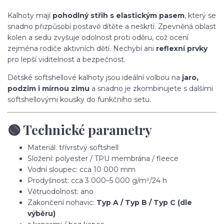
Kalhoty mají
pohodlný střih s elastickým pasem
, který se
snadno přizpůsobí postavě dítěte a neškrtí. Zpevněná oblast
kolen a sedu zvyšuje odolnost proti oděru, což ocení
zejména rodiče aktivních dětí. Nechybí ani
reflexní prvky
pro lepší viditelnost a bezpečnost.
Dětské softshellové kalhoty jsou ideální volbou na
jaro,
podzim i mírnou zimu
a snadno je zkombinujete s dalšími
softshellovými kousky do funkčního setu.
🟢 Technické parametry
Materiál: třívrstvý softshell
Složení: polyester / TPU membrána / fleece
Vodní sloupec: cca 10 000 mm
Prodyšnost: cca 3 000–5 000 g/m²/24 h
Větruodolnost: ano
Zakončení nohavic:
Typ A / Typ B / Typ C (dle
výběru)