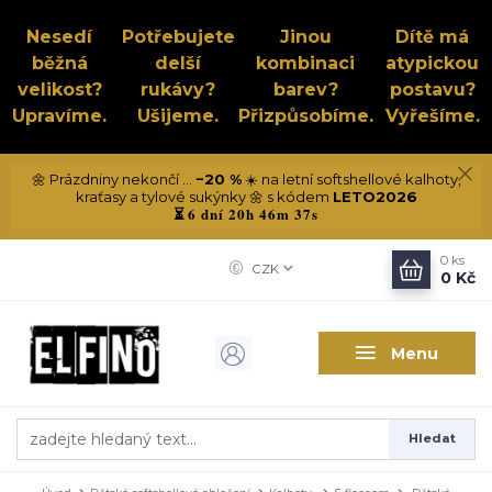
Nesedí
Potřebujete
Jinou
Dítě má
běžná
delší
kombinaci
atypickou
velikost?
rukávy?
barev?
postavu?
Upravíme.
Ušijeme.
Přizpůsobíme.
Vyřešíme.
🌼 Prázdniny nekončí ...
−20 %
☀️ na letní softshellové kalhoty,
kraťasy a tylové sukýnky 🌼 s kódem
LETO2026
6 dní 20h 46m 36s
⏳
0
ks
CZK
0 Kč
Menu
Hledat