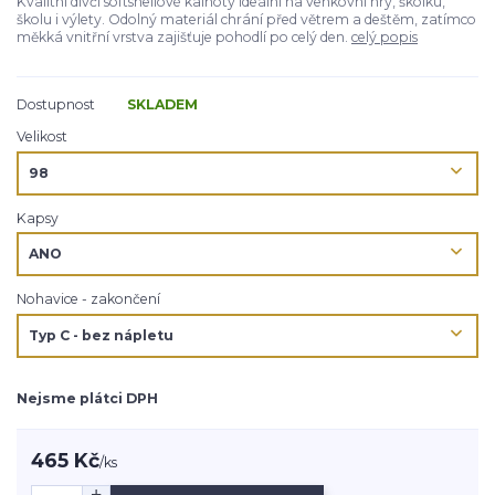
Kvalitní dívčí softshellové kalhoty ideální na venkovní hry, školku,
školu i výlety. Odolný materiál chrání před větrem a deštěm, zatímco
měkká vnitřní vrstva zajišťuje pohodlí po celý den.
celý popis
Dostupnost
SKLADEM
Velikost
Kapsy
Nohavice - zakončení
Nejsme plátci DPH
465 Kč
/
ks