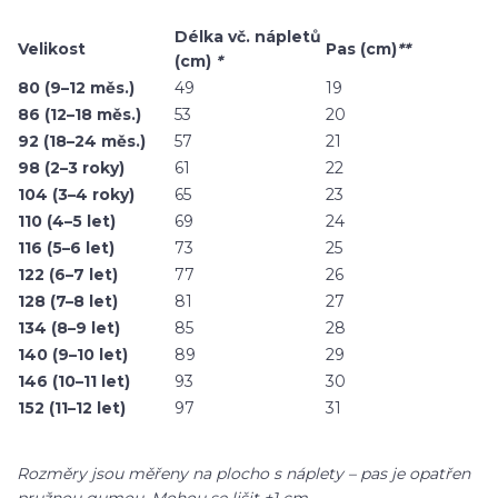
Délka vč. nápletů
Velikost
Pas (cm)
**
(cm)
*
80 (9–12 měs.)
49
19
86 (12–18 měs.)
53
20
92 (18–24 měs.)
57
21
98 (2–3 roky)
61
22
104 (3–4 roky)
65
23
110 (4–5 let)
69
24
116 (5–6 let)
73
25
122 (6–7 let)
77
26
128 (7–8 let)
81
27
134 (8–9 let)
85
28
140 (9–10 let)
89
29
146 (10–11 let)
93
30
152 (11–12 let)
97
31
Rozměry jsou měřeny na plocho s náplety – pas je opatřen