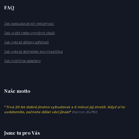
FAQ
Jak postupovat při reklamaci
Jak vrátit nebo vyměnit zboží
Jak vybrat dětský softshell
Jak vybrat domeček pro mazlíčka
Jak měříme oblečení
Naše motto
"
Trvá 20 let dobré jméno vybudovat a 5 minut jej ztratit. Když si to
uvědomíte, začnete dělat věci jinak!
"
Warren Buffet
Jsme tu pro Vás