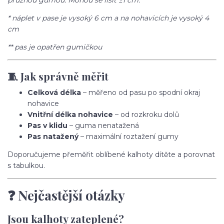
pružnou gumou. Mohou se lišit ±1 cm.
* náplet v pase je vysoký 6 cm a na nohavicích je vysoký 4
cm
** pas je opatřen gumičkou
🧵 Jak správně měřit
Celková délka
– měřeno od pasu po spodní okraj
nohavice
Vnitřní délka nohavice
– od rozkroku dolů
Pas v klidu
– guma nenatažená
Pas natažený
– maximální roztažení gumy
Doporučujeme přeměřit oblíbené kalhoty dítěte a porovnat
s tabulkou.
❓ Nejčastější otázky
Jsou kalhoty zateplené?