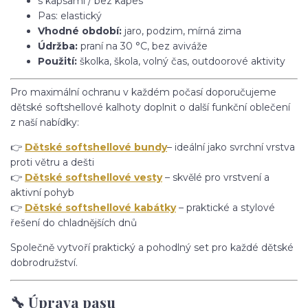
s kapsami / bez kapes
Pas: elastický
Vhodné období:
jaro, podzim, mírná zima
Údržba:
praní na 30 °C, bez aviváže
Použití:
školka, škola, volný čas, outdoorové aktivity
Pro maximální ochranu v každém počasí doporučujeme
dětské softshellové kalhoty doplnit o další funkční oblečení
z naší nabídky:
👉
Dětské softshellové bundy
– ideální jako svrchní vrstva
proti větru a dešti
👉
Dětské softshellové vesty
– skvělé pro vrstvení a
aktivní pohyb
👉
Dětské softshellové kabátky
– praktické a stylové
řešení do chladnějších dnů
Společně vytvoří praktický a pohodlný set pro každé dětské
dobrodružství.
🔧 Úprava pasu