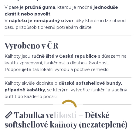
V pase je
pružná guma
, kterou je možné
jednoduše
zkrátit nebo povolit
.
V
nápletu je nenápadný otvor
, díky kterému lze obvod
pasu přizpůsobit přesně potřebám dítěte.
Vyrobeno v ČR
Kalhoty jsou
ručně šité v České republice
s důrazem na
kvalitu zpracování, funkčnost a dlouhou životnost.
Podporujete tak lokální výrobu a poctivé řemeslo.
Kalhoty skvěle doplníte o
dětské softshellové bundy,
případně kabátky
, se kterými vytvoříte funkční a sladěný
outfit do každého počasí.
📏 Tabulka velikostí – Dětské
softshellové kalhoty (nezateplené)