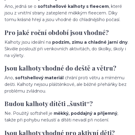
Ano, jedná se o
softshellové kalhoty s fleecem
, které
jsou z vnitřní strany zateplené měkkým fleecem. Díky
tomu krásně hřejí a jsou vhodné do chladnějšího počasí.
Pro jaké roční období jsou vhodné?
Kalhoty jsou ideální na
podzim, zimu a chladné jarní dny
.
Skvěle poslouží při venkovních aktivitách, do školky, školy i
na výlety.
Jsou kalhoty vhodné do deště a větru?
Ano,
softshellový materiál
chrání proti větru a mírnému
dešti. Kalhoty nejsou pláštěnkové, ale běžné přeháňky bez
problému zvládnou.
Budou kalhoty dítěti „šustit“?
Ne. Použitý softshell je
měkký, poddajný a příjemný
,
takže při pohybu nešustí a dítěti nevadí při nošení.
Jsou kalhoty vhodné pro aktivní děti?