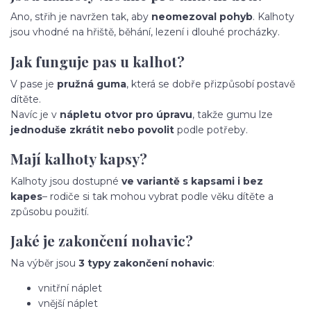
Ano, střih je navržen tak, aby
neomezoval pohyb
. Kalhoty
jsou vhodné na hřiště, běhání, lezení i dlouhé procházky.
Jak funguje pas u kalhot?
V pase je
pružná guma
, která se dobře přizpůsobí postavě
dítěte.
Navíc je v
nápletu otvor pro úpravu
, takže gumu lze
jednoduše zkrátit nebo povolit
podle potřeby.
Mají kalhoty kapsy?
Kalhoty jsou dostupné
ve variantě s kapsami i bez
kapes
– rodiče si tak mohou vybrat podle věku dítěte a
způsobu použití.
Jaké je zakončení nohavic?
Na výběr jsou
3 typy zakončení nohavic
:
vnitřní náplet
vnější náplet