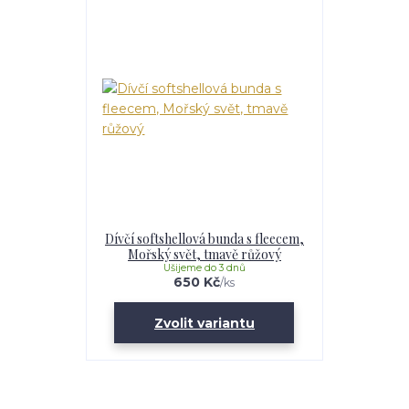
Dívčí softshellová bunda s fleecem,
Mořský svět, tmavě růžový
Ušijeme do 3 dnů
650 Kč
/
ks
Zvolit variantu