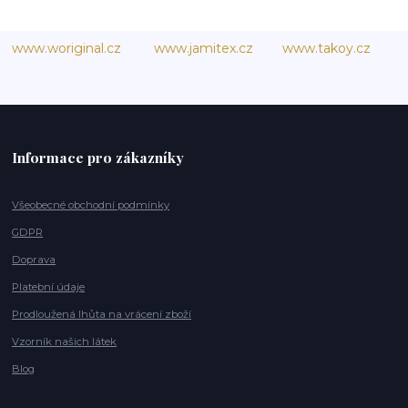
www.woriginal.cz
www.jamitex.cz
www.takoy.cz
Informace pro zákazníky
Všeobecné obchodní podmínky
GDPR
Doprava
Platební údaje
Prodloužená lhůta na vrácení zboží
Vzorník našich látek
Blog