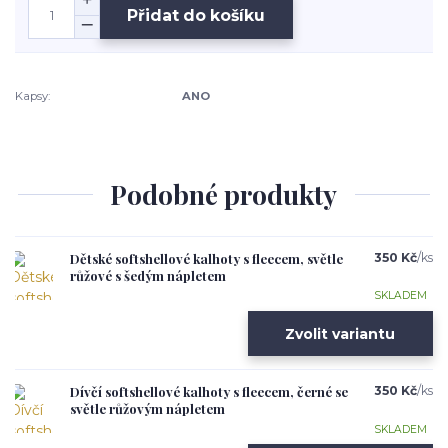
Přidat do košíku
Kapsy:
ANO
Podobné produkty
Dětské softshellové kalhoty s fleecem, světle
350 Kč
/
ks
růžové s šedým nápletem
SKLADEM
Zvolit variantu
Dívčí softshellové kalhoty s fleecem, černé se
350 Kč
/
ks
světle růžovým nápletem
SKLADEM