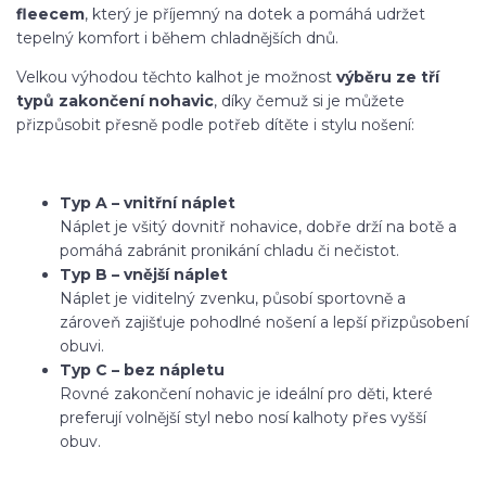
fleecem
, který je příjemný na dotek a pomáhá udržet
tepelný komfort i během chladnějších dnů.
Velkou výhodou těchto kalhot je možnost
výběru ze tří
typů zakončení nohavic
, díky čemuž si je můžete
přizpůsobit přesně podle potřeb dítěte i stylu nošení:
Typ A – vnitřní náplet
Náplet je všitý dovnitř nohavice, dobře drží na botě a
pomáhá zabránit pronikání chladu či nečistot.
Typ B – vnější náplet
Náplet je viditelný zvenku, působí sportovně a
zároveň zajišťuje pohodlné nošení a lepší přizpůsobení
obuvi.
Typ C – bez nápletu
Rovné zakončení nohavic je ideální pro děti, které
preferují volnější styl nebo nosí kalhoty přes vyšší
obuv.