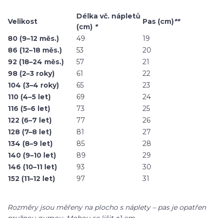
Délka vč. nápletů
Velikost
Pas (cm)
**
(cm)
*
80 (9–12 měs.)
49
19
86 (12–18 měs.)
53
20
92 (18–24 měs.)
57
21
98 (2–3 roky)
61
22
104 (3–4 roky)
65
23
110 (4–5 let)
69
24
116 (5–6 let)
73
25
122 (6–7 let)
77
26
128 (7–8 let)
81
27
134 (8–9 let)
85
28
140 (9–10 let)
89
29
146 (10–11 let)
93
30
152 (11–12 let)
97
31
Rozměry jsou měřeny na plocho s náplety – pas je opatřen