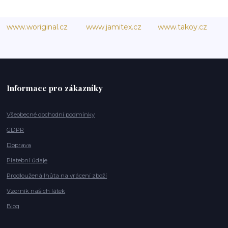
www.woriginal.cz
www.jamitex.cz
www.takoy.cz
Informace pro zákazníky
Všeobecné obchodní podmínky
GDPR
Doprava
Platební údaje
Prodloužená lhůta na vrácení zboží
Vzorník našich látek
Blog