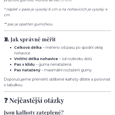
pružnou gumou. Mohou se lišit ±1 cm.
* náplet v pase je vysoký 6 cm a na nohavicích je vysoký 4
cm
** pas je opatřen gumičkou
🧵 Jak správně měřit
Celková délka
– měřeno od pasu po spodní okraj
nohavice
Vnitřní délka nohavice
– od rozkroku dolů
Pas v klidu
– guma nenatažená
Pas natažený
– maximální roztažení gumy
Doporučujeme přeměřit oblíbené kalhoty dítěte a porovnat
s tabulkou.
❓ Nejčastější otázky
Jsou kalhoty zateplené?