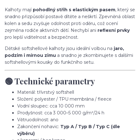
Kalhoty mají
pohodlný střih s elastickým pasem
, který se
snadno přizpůsobí postavě dítěte a neškrtí. Zpevněná oblast
kolen a sedu zvyšuje odolnost proti oděru, což ocení
zejména rodiče aktivních dětí. Nechybí ani
reflexní prvky
pro lepší viditelnost a bezpečnost.
Dětské softshellové kalhoty jsou ideální volbou na
jaro,
podzim i mírnou zimu
a snadno je zkombinujete s dalšími
softshellovými kousky do funkčního setu.
🟢 Technické parametry
Materiál: třívrstvý softshell
Složení: polyester / TPU membrána / fleece
Vodní sloupec: cca 10 000 mm
Prodyšnost: cca 3 000–5 000 g/m²/24 h
Větruodolnost: ano
Zakončení nohavic:
Typ A / Typ B / Typ C (dle
výběru)