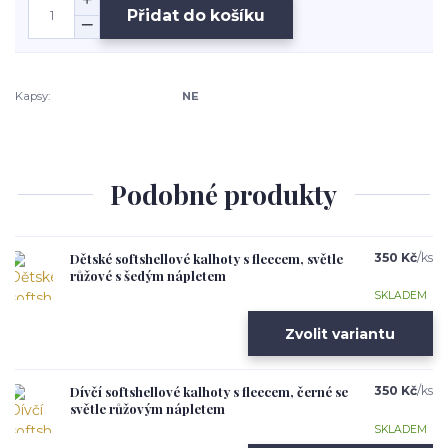
Přidat do košíku
Kapsy:
NE
Podobné produkty
Dětské softshellové kalhoty s fleecem, světle
350 Kč
/
ks
růžové s šedým nápletem
SKLADEM
Zvolit variantu
Dívčí softshellové kalhoty s fleecem, černé se
350 Kč
/
ks
světle růžovým nápletem
SKLADEM