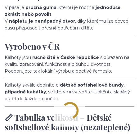
V pase je
pružná guma
, kterou je možné
jednoduše
zkrátit nebo povolit
.
V
nápletu je nenápadný otvor
, díky kterému lze obvod
pasu přizpůsobit přesně potřebám dítěte.
Vyrobeno v ČR
Kalhoty jsou
ručně šité v České republice
s důrazem na
kvalitu zpracování, funkčnost a dlouhou životnost.
Podporujete tak lokální výrobu a poctivé řemeslo.
Kalhoty skvěle doplníte o
dětské softshellové bundy,
případně kabátky
, se kterými vytvoříte funkční a sladěný
outfit do každého počasí.
📏 Tabulka velikostí – Dětské
softshellové kalhoty (nezateplené)