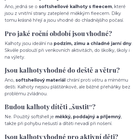
Ano, jedná se o
softshellové kalhoty s fleecem
, které
jsou z vnitřní strany zateplené měkkým fleecem. Díky
tomu krásně hřejí a jsou vhodné do chladnějšího počasí.
Pro jaké roční období jsou vhodné?
Kalhoty jsou ideální na
podzim, zimu a chladné jarní dny
.
Skvěle poslouží při venkovních aktivitách, do školky, školy i
na výlety.
Jsou kalhoty vhodné do deště a větru?
Ano,
softshellový materiál
chrání proti větru a mírnému
dešti. Kalhoty nejsou pláštěnkové, ale běžné přeháňky bez
problému zvládnou.
Budou kalhoty dítěti „šustit“?
Ne. Použitý softshell je
měkký, poddajný a příjemný
,
takže při pohybu nešustí a dítěti nevadí při nošení.
Jsou kalhoty vhodné pro aktivní děti?