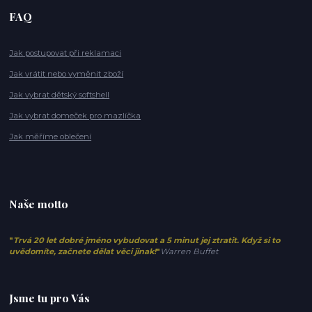
FAQ
Jak postupovat při reklamaci
Jak vrátit nebo vyměnit zboží
Jak vybrat dětský softshell
Jak vybrat domeček pro mazlíčka
Jak měříme oblečení
Naše motto
"
Trvá 20 let dobré jméno vybudovat a 5 minut jej ztratit. Když si to
uvědomíte, začnete dělat věci jinak!
"
Warren Buffet
Jsme tu pro Vás