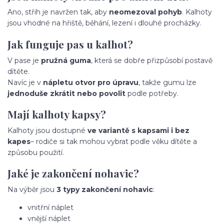
Ano, střih je navržen tak, aby
neomezoval pohyb
. Kalhoty
jsou vhodné na hřiště, běhání, lezení i dlouhé procházky.
Jak funguje pas u kalhot?
V pase je
pružná guma
, která se dobře přizpůsobí postavě
dítěte.
Navíc je v
nápletu otvor pro úpravu
, takže gumu lze
jednoduše zkrátit nebo povolit
podle potřeby.
Mají kalhoty kapsy?
Kalhoty jsou dostupné
ve variantě s kapsami i bez
kapes
– rodiče si tak mohou vybrat podle věku dítěte a
způsobu použití.
Jaké je zakončení nohavic?
Na výběr jsou
3 typy zakončení nohavic
:
vnitřní náplet
vnější náplet