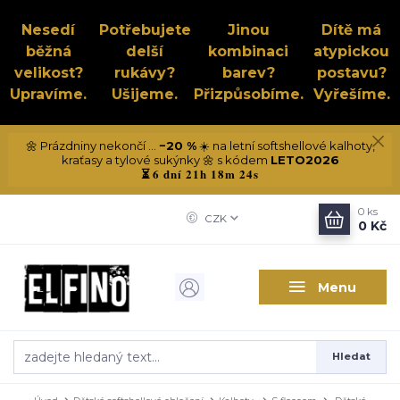
Nesedí
Potřebujete
Jinou
Dítě má
běžná
delší
kombinaci
atypickou
velikost?
rukávy?
barev?
postavu?
Upravíme.
Ušijeme.
Přizpůsobíme.
Vyřešíme.
🌼 Prázdniny nekončí ...
−20 %
☀️ na letní softshellové kalhoty,
kraťasy a tylové sukýnky 🌼 s kódem
LETO2026
6 dní 21h 18m 23s
⏳
0
ks
CZK
0 Kč
Menu
Hledat