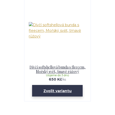
Dívčí softshellová bunda s fleecem,
Mořský svět, tmavě růžový
Ušijeme do 3 dnů
650 Kč
/
ks
Zvolit variantu