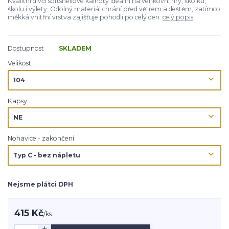
Kvalitní dívčí softshellové kalhoty ideální na venkovní hry, školku,
školu i výlety. Odolný materiál chrání před větrem a deštěm, zatímco
měkká vnitřní vrstva zajišťuje pohodlí po celý den.
celý popis
Dostupnost
SKLADEM
Velikost
Kapsy
Nohavice - zakončení
Nejsme plátci DPH
415 Kč
/
ks