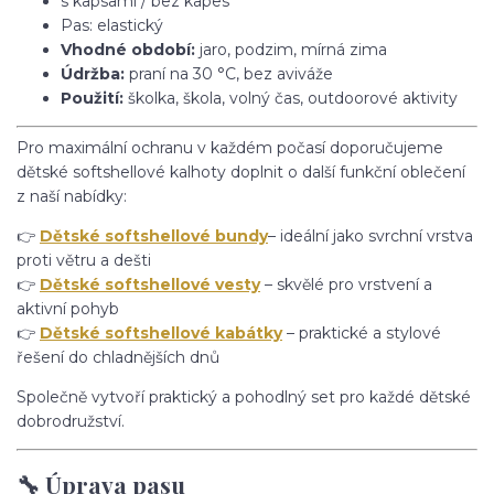
s kapsami / bez kapes
Pas: elastický
Vhodné období:
jaro, podzim, mírná zima
Údržba:
praní na 30 °C, bez aviváže
Použití:
školka, škola, volný čas, outdoorové aktivity
Pro maximální ochranu v každém počasí doporučujeme
dětské softshellové kalhoty doplnit o další funkční oblečení
z naší nabídky:
👉
Dětské softshellové bundy
– ideální jako svrchní vrstva
proti větru a dešti
👉
Dětské softshellové vesty
– skvělé pro vrstvení a
aktivní pohyb
👉
Dětské softshellové kabátky
– praktické a stylové
řešení do chladnějších dnů
Společně vytvoří praktický a pohodlný set pro každé dětské
dobrodružství.
🔧 Úprava pasu