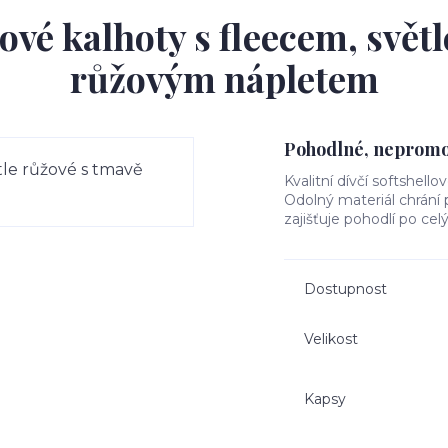
ové kalhoty s fleecem, svět
růžovým nápletem
Pohodlné, nepromok
Kvalitní dívčí softshello
Odolný materiál chrání
zajišťuje pohodlí po cel
Dostupnost
Velikost
Kapsy