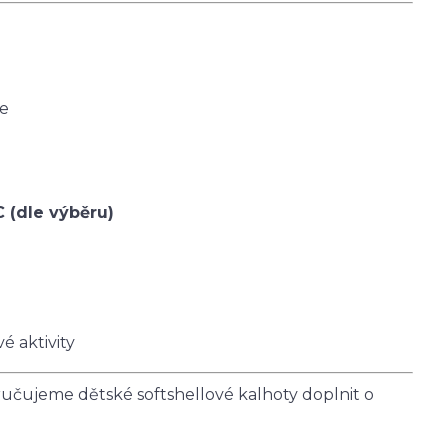
ce
C (dle výběru)
é aktivity
čujeme dětské softshellové kalhoty doplnit o