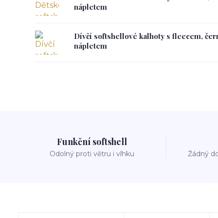
nápletem
Dívčí softshellové kalhoty s fleecem, če
nápletem
Funkční softshell
Odolný proti větru i vlhku
Žádný do