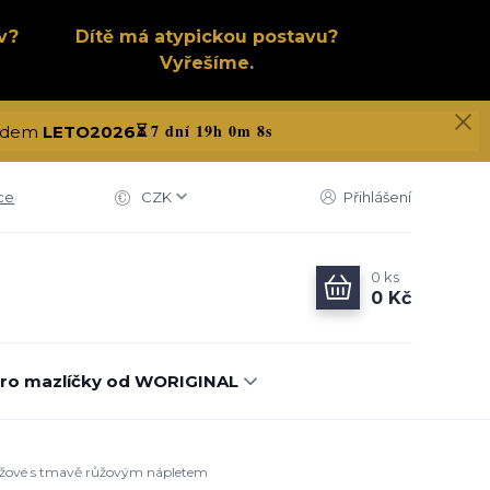
v?
Dítě má atypickou postavu?
Vyřešíme.
7 dní 19h 0m 7s
 kódem
LETO2026
⏳
ce
CZK
Přihlášení
0
ks
0 Kč
ro mazlíčky od WORIGINAL
 růžové s tmavě růžovým nápletem