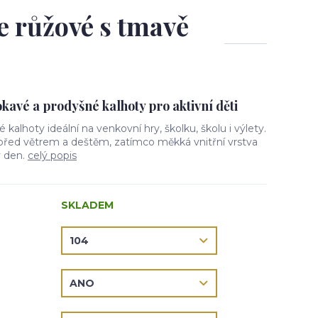
le růžové s tmavě
avé a prodyšné kalhoty pro aktivní děti
vé kalhoty ideální na venkovní hry, školku, školu i výlety.
 před větrem a deštěm, zatímco měkká vnitřní vrstva
ý den.
celý popis
SKLADEM