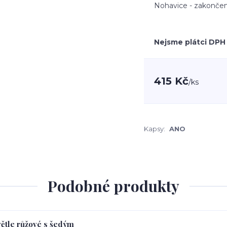
Nohavice - zakončen
Nejsme plátci DPH
415 Kč
/
ks
Kapsy:
ANO
Podobné produkty
větle růžové s šedým