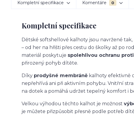
Kompletní specifikace
Komentáře
0
Kompletní specifikace
Dětské softshellové kalhoty jsou navržené ta
– od her na hřišti přes cestu do školky až po ro
materiál poskytuje
spolehlivou ochranu proti 
přirozený pohyb dítěte.
Díky
prodyšné membráně
kalhoty efektivně o
nepřehřívá ani při aktivním pohybu. Vnitřní str
na dotek a pomáhá udržet tepelný komfort i 
Velkou výhodou těchto kalhot je možnost
výb
je můžete přizpůsobit přesně podle potřeb dítět