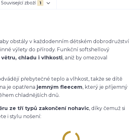
Související zboží
1
k, aby obstály v každodenním dětském dobrodružství
dinné výlety do přírody. Funkční softshellový
větru, chladu i vlhkosti
, aniž by omezoval
dvádějí přebytečné teplo a vlhkost, takže se dítě
ana je opatřena
jemným fleecem
, který je příjemný
během chladnějších dnů.
ěru ze tří typů zakončení nohavic
, díky čemuž si
e i stylu nošení: