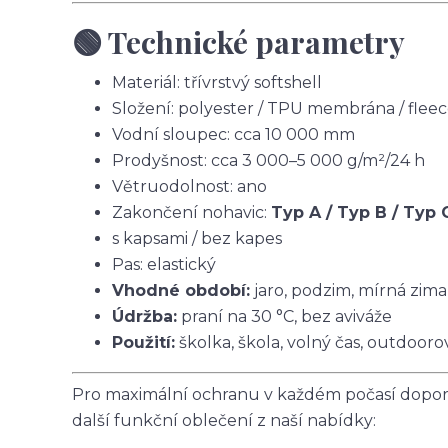
🟢 Technické parametry
Materiál: třívrstvý softshell
Složení: polyester / TPU membrána / flee
Vodní sloupec: cca 10 000 mm
Prodyšnost: cca 3 000–5 000 g/m²/24 h
Větruodolnost: ano
Zakončení nohavic:
Typ A / Typ B / Typ 
s kapsami / bez kapes
Pas: elastický
Vhodné období:
jaro, podzim, mírná zima
Údržba:
praní na 30 °C, bez aviváže
Použití:
školka, škola, volný čas, outdoorov
Pro maximální ochranu v každém počasí doporu
další funkční oblečení z naší nabídky: