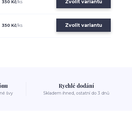
Zvolit variantu
350 Kč
/
ks
Zvolit variantu
350 Kč
/
ks
zónu
Rychlé dodání
vné švy
Skladem ihned, ostatní do 3 dnů