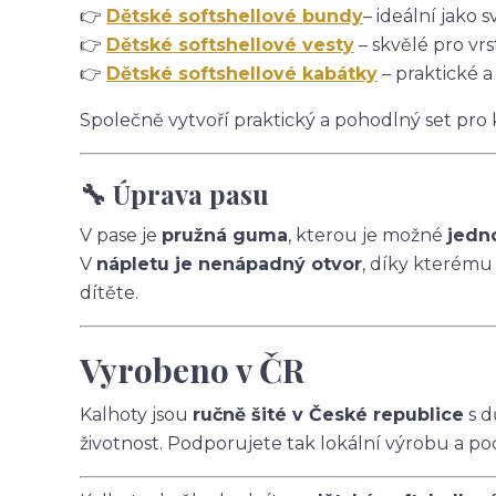
👉
Dětské softshellové bundy
– ideální jako s
👉
Dětské softshellové vesty
– skvělé pro vrs
👉
Dětské softshellové kabátky
– praktické a
Společně vytvoří praktický a pohodlný set pro
🔧 Úprava pasu
V pase je
pružná guma
, kterou je možné
jedn
V
nápletu je nenápadný otvor
, díky kterému
dítěte.
Vyrobeno v ČR
Kalhoty jsou
ručně šité v České republice
s d
životnost. Podporujete tak lokální výrobu a po