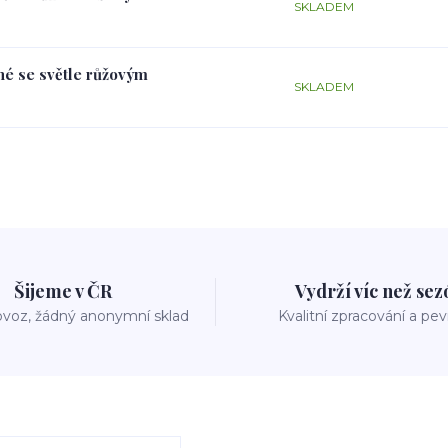
SKLADEM
rné se světle růžovým
SKLADEM
Šijeme v ČR
Vydrží víc než se
voz, žádný anonymní sklad
Kvalitní zpracování a pe