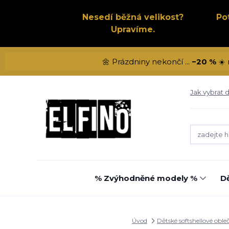
Nesedí běžná velikost?
Po
Upravíme.
🌼 Prázdniny nekončí ...
−20 %
☀️ 
Jak vybrat d
% Zvýhodněné modely %
Dě
Úvod
Dětské softshellové oble