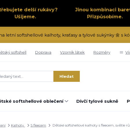
třebujete delší rukávy?
Jinou kombinaci bare
Ušijeme.
Přizpůsobíme.
na letní softshellové kalhoty, kraťasy a tylové sukýnky 🌼 s
ětský softshell
Doprava
Vzorník látek
Rozměry
Ví
Hledat
tské softshellové oblečení
Dívčí tylové sukně
P
čení
Kalhoty
S fleecem
Dětské softshellové kalhoty s fleecem, světle