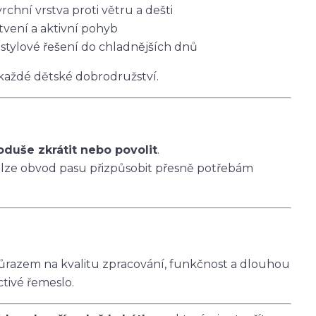
vrchní vrstva proti větru a dešti
tvení a aktivní pohyb
 stylové řešení do chladnějších dnů
 každé dětské dobrodružství.
oduše zkrátit nebo povolit
.
 lze obvod pasu přizpůsobit přesně potřebám
ůrazem na kvalitu zpracování, funkčnost a dlouhou
ctivé řemeslo.