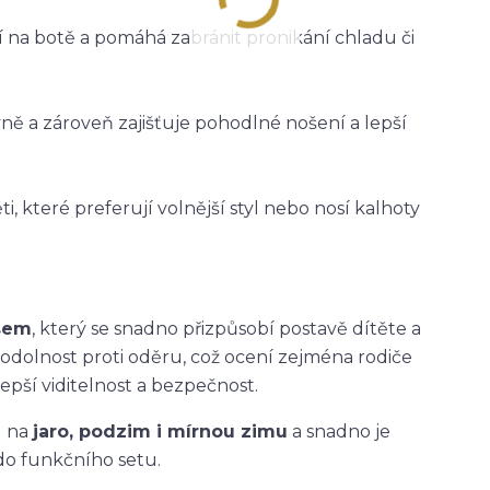
ží na botě a pomáhá zabránit pronikání chladu či
vně a zároveň zajišťuje pohodlné nošení a lepší
i, které preferují volnější styl nebo nosí kalhoty
asem
, který se snadno přizpůsobí postavě dítěte a
 odolnost proti oděru, což ocení zejména rodiče
epší viditelnost a bezpečnost.
u na
jaro, podzim i mírnou zimu
a snadno je
do funkčního setu.