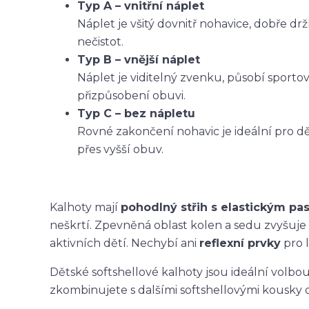
Typ A – vnitřní náplet
Náplet je všitý dovnitř nohavice, dobře dr
nečistot.
Typ B – vnější náplet
Náplet je viditelný zvenku, působí sporto
přizpůsobení obuvi.
Typ C – bez nápletu
Rovné zakončení nohavic je ideální pro dět
přes vyšší obuv.
Kalhoty mají
pohodlný střih s elastickým p
neškrtí. Zpevněná oblast kolen a sedu zvyšuje
aktivních dětí. Nechybí ani
reflexní prvky
pro l
Dětské softshellové kalhoty jsou ideální volbo
zkombinujete s dalšími softshellovými kousky 