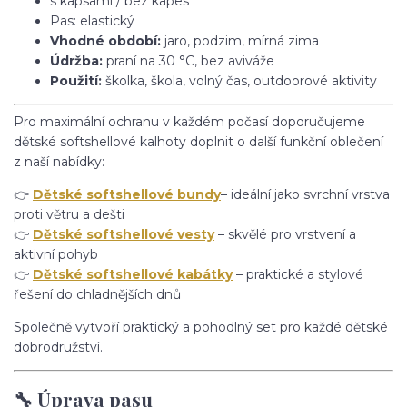
s kapsami / bez kapes
Pas: elastický
Vhodné období:
jaro, podzim, mírná zima
Údržba:
praní na 30 °C, bez aviváže
Použití:
školka, škola, volný čas, outdoorové aktivity
Pro maximální ochranu v každém počasí doporučujeme
dětské softshellové kalhoty doplnit o další funkční oblečení
z naší nabídky:
👉
Dětské softshellové bundy
– ideální jako svrchní vrstva
proti větru a dešti
👉
Dětské softshellové vesty
– skvělé pro vrstvení a
aktivní pohyb
👉
Dětské softshellové kabátky
– praktické a stylové
řešení do chladnějších dnů
Společně vytvoří praktický a pohodlný set pro každé dětské
dobrodružství.
🔧 Úprava pasu