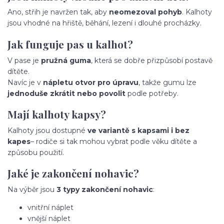
Ano, střih je navržen tak, aby
neomezoval pohyb
. Kalhoty
jsou vhodné na hřiště, běhání, lezení i dlouhé procházky.
Jak funguje pas u kalhot?
V pase je
pružná guma
, která se dobře přizpůsobí postavě
dítěte.
Navíc je v
nápletu otvor pro úpravu
, takže gumu lze
jednoduše zkrátit nebo povolit
podle potřeby.
Mají kalhoty kapsy?
Kalhoty jsou dostupné
ve variantě s kapsami i bez
kapes
– rodiče si tak mohou vybrat podle věku dítěte a
způsobu použití.
Jaké je zakončení nohavic?
Na výběr jsou
3 typy zakončení nohavic
:
vnitřní náplet
vnější náplet