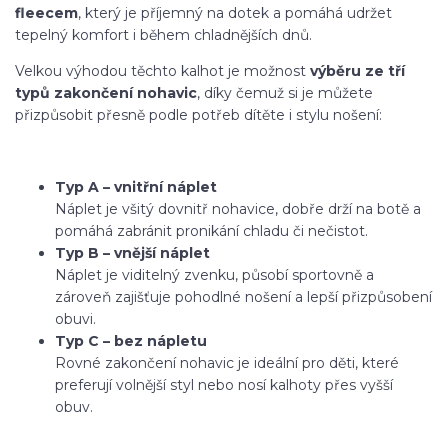
fleecem
, který je příjemný na dotek a pomáhá udržet
tepelný komfort i během chladnějších dnů.
Velkou výhodou těchto kalhot je možnost
výběru ze tří
typů zakončení nohavic
, díky čemuž si je můžete
přizpůsobit přesně podle potřeb dítěte i stylu nošení:
Typ A – vnitřní náplet
Náplet je všitý dovnitř nohavice, dobře drží na botě a
pomáhá zabránit pronikání chladu či nečistot.
Typ B – vnější náplet
Náplet je viditelný zvenku, působí sportovně a
zároveň zajišťuje pohodlné nošení a lepší přizpůsobení
obuvi.
Typ C – bez nápletu
Rovné zakončení nohavic je ideální pro děti, které
preferují volnější styl nebo nosí kalhoty přes vyšší
obuv.