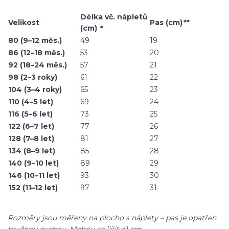
Délka vč. nápletů
Velikost
Pas (cm)
**
(cm)
*
80 (9–12 měs.)
49
19
86 (12–18 měs.)
53
20
92 (18–24 měs.)
57
21
98 (2–3 roky)
61
22
104 (3–4 roky)
65
23
110 (4–5 let)
69
24
116 (5–6 let)
73
25
122 (6–7 let)
77
26
128 (7–8 let)
81
27
134 (8–9 let)
85
28
140 (9–10 let)
89
29
146 (10–11 let)
93
30
152 (11–12 let)
97
31
Rozměry jsou měřeny na plocho s náplety – pas je opatřen