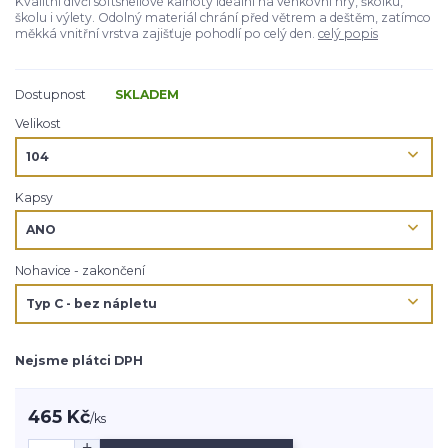
Kvalitní dívčí softshellové kalhoty ideální na venkovní hry, školku,
školu i výlety. Odolný materiál chrání před větrem a deštěm, zatímco
měkká vnitřní vrstva zajišťuje pohodlí po celý den.
celý popis
Dostupnost
SKLADEM
Velikost
Kapsy
Nohavice - zakončení
Nejsme plátci DPH
465 Kč
/
ks