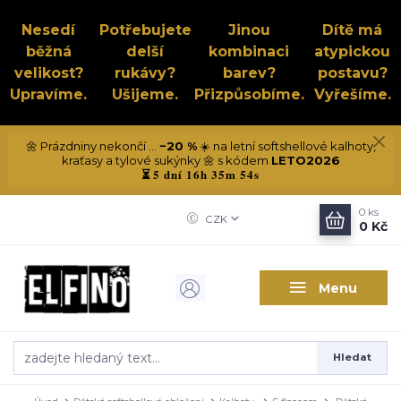
Nesedí
Potřebujete
Jinou
Dítě má
běžná
delší
kombinaci
atypickou
velikost?
rukávy?
barev?
postavu?
Upravíme.
Ušijeme.
Přizpůsobíme.
Vyřešíme.
🌼 Prázdniny nekončí ...
−20 %
☀️ na letní softshellové kalhoty,
kraťasy a tylové sukýnky 🌼 s kódem
LETO2026
5 dní 16h 35m 53s
⏳
0
ks
CZK
0 Kč
Menu
Hledat