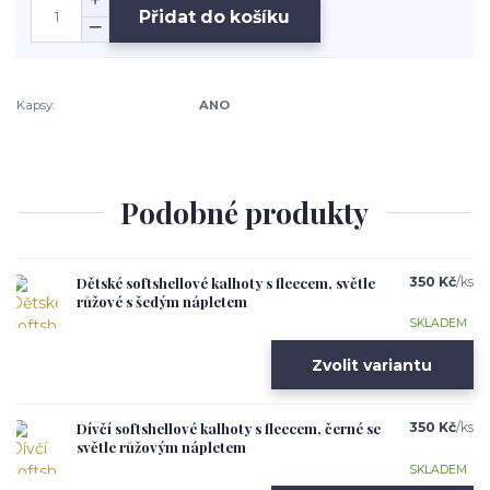
Přidat do košíku
Kapsy:
ANO
Podobné produkty
Dětské softshellové kalhoty s fleecem, světle
350 Kč
/
ks
růžové s šedým nápletem
SKLADEM
Zvolit variantu
Dívčí softshellové kalhoty s fleecem, černé se
350 Kč
/
ks
světle růžovým nápletem
SKLADEM