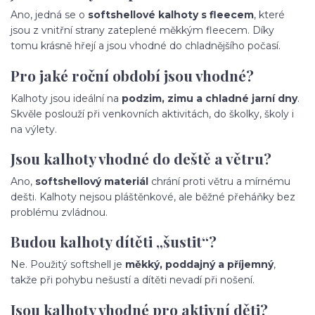
Ano, jedná se o
softshellové kalhoty s fleecem
, které
jsou z vnitřní strany zateplené měkkým fleecem. Díky
tomu krásně hřejí a jsou vhodné do chladnějšího počasí.
Pro jaké roční období jsou vhodné?
Kalhoty jsou ideální na
podzim, zimu a chladné jarní dny
.
Skvěle poslouží při venkovních aktivitách, do školky, školy i
na výlety.
Jsou kalhoty vhodné do deště a větru?
Ano,
softshellový materiál
chrání proti větru a mírnému
dešti. Kalhoty nejsou pláštěnkové, ale běžné přeháňky bez
problému zvládnou.
Budou kalhoty dítěti „šustit“?
Ne. Použitý softshell je
měkký, poddajný a příjemný
,
takže při pohybu nešustí a dítěti nevadí při nošení.
Jsou kalhoty vhodné pro aktivní děti?