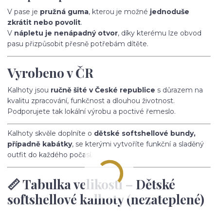
V pase je
pružná guma
, kterou je možné
jednoduše
zkrátit nebo povolit
.
V
nápletu je nenápadný otvor
, díky kterému lze obvod
pasu přizpůsobit přesně potřebám dítěte.
Vyrobeno v ČR
Kalhoty jsou
ručně šité v České republice
s důrazem na
kvalitu zpracování, funkčnost a dlouhou životnost.
Podporujete tak lokální výrobu a poctivé řemeslo.
Kalhoty skvěle doplníte o
dětské softshellové bundy,
případně kabátky
, se kterými vytvoříte funkční a sladěný
outfit do každého počasí.
📏 Tabulka velikostí – Dětské
softshellové kalhoty (nezateplené)