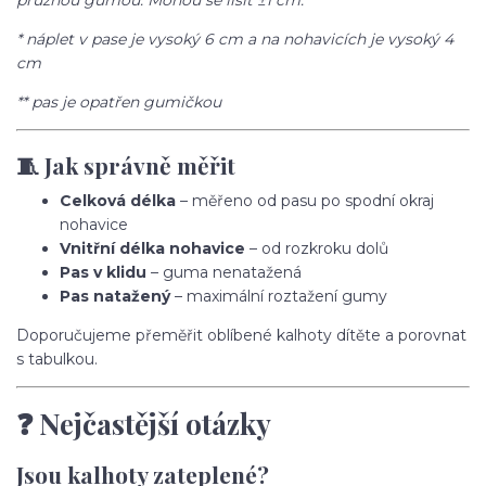
pružnou gumou. Mohou se lišit ±1 cm.
* náplet v pase je vysoký 6 cm a na nohavicích je vysoký 4
cm
** pas je opatřen gumičkou
🧵 Jak správně měřit
Celková délka
– měřeno od pasu po spodní okraj
nohavice
Vnitřní délka nohavice
– od rozkroku dolů
Pas v klidu
– guma nenatažená
Pas natažený
– maximální roztažení gumy
Doporučujeme přeměřit oblíbené kalhoty dítěte a porovnat
s tabulkou.
❓ Nejčastější otázky
Jsou kalhoty zateplené?