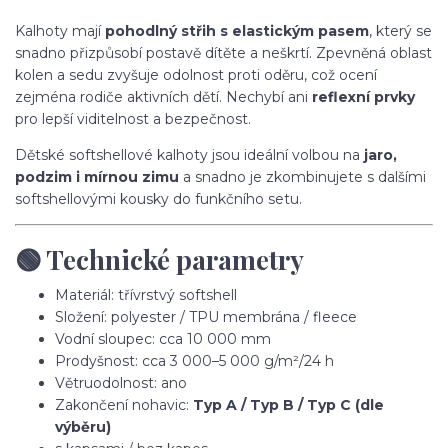
Kalhoty mají
pohodlný střih s elastickým pasem
, který se
snadno přizpůsobí postavě dítěte a neškrtí. Zpevněná oblast
kolen a sedu zvyšuje odolnost proti oděru, což ocení
zejména rodiče aktivních dětí. Nechybí ani
reflexní prvky
pro lepší viditelnost a bezpečnost.
Dětské softshellové kalhoty jsou ideální volbou na
jaro,
podzim i mírnou zimu
a snadno je zkombinujete s dalšími
softshellovými kousky do funkčního setu.
🟢 Technické parametry
Materiál: třívrstvý softshell
Složení: polyester / TPU membrána / fleece
Vodní sloupec: cca 10 000 mm
Prodyšnost: cca 3 000–5 000 g/m²/24 h
Větruodolnost: ano
Zakončení nohavic:
Typ A / Typ B / Typ C (dle
výběru)