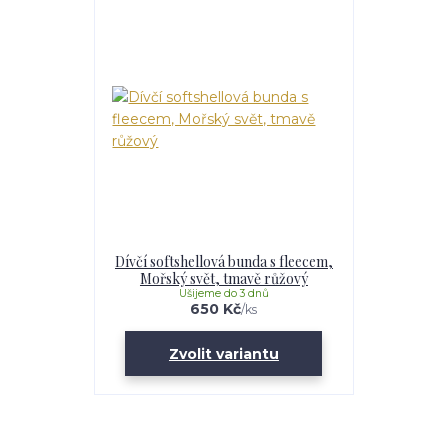
Dívčí softshellová bunda s fleecem,
Mořský svět, tmavě růžový
Ušijeme do 3 dnů
650 Kč
/
ks
Zvolit variantu