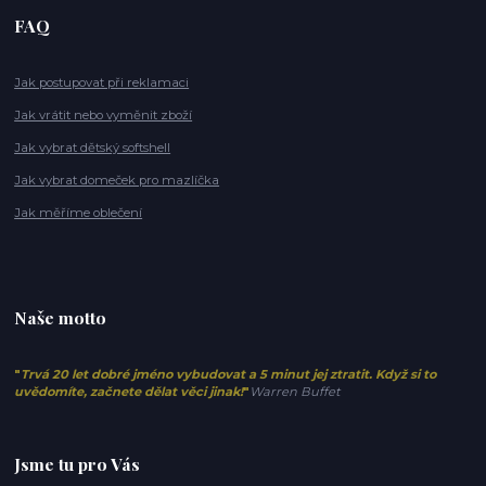
FAQ
Jak postupovat při reklamaci
Jak vrátit nebo vyměnit zboží
Jak vybrat dětský softshell
Jak vybrat domeček pro mazlíčka
Jak měříme oblečení
Naše motto
"
Trvá 20 let dobré jméno vybudovat a 5 minut jej ztratit. Když si to
uvědomíte, začnete dělat věci jinak!
"
Warren Buffet
Jsme tu pro Vás