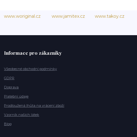
www.woriginal.cz
www.jamitex.cz
www.takoy.cz
Informace pro zákazníky
Všeobecné obchodní podmínky
GDPR
Doprava
Platební údaje
Prodloužená lhůta na vrácení zboží
Vzorník našich látek
Blog