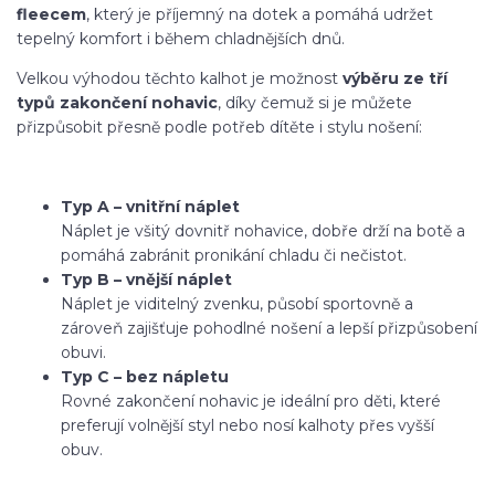
fleecem
, který je příjemný na dotek a pomáhá udržet
tepelný komfort i během chladnějších dnů.
Velkou výhodou těchto kalhot je možnost
výběru ze tří
typů zakončení nohavic
, díky čemuž si je můžete
přizpůsobit přesně podle potřeb dítěte i stylu nošení:
Typ A – vnitřní náplet
Náplet je všitý dovnitř nohavice, dobře drží na botě a
pomáhá zabránit pronikání chladu či nečistot.
Typ B – vnější náplet
Náplet je viditelný zvenku, působí sportovně a
zároveň zajišťuje pohodlné nošení a lepší přizpůsobení
obuvi.
Typ C – bez nápletu
Rovné zakončení nohavic je ideální pro děti, které
preferují volnější styl nebo nosí kalhoty přes vyšší
obuv.