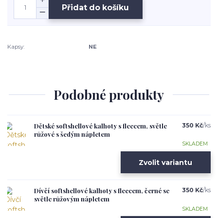
Přidat do košíku
Kapsy:
NE
Podobné produkty
Dětské softshellové kalhoty s fleecem, světle
350 Kč
/
ks
růžové s šedým nápletem
SKLADEM
Zvolit variantu
Dívčí softshellové kalhoty s fleecem, černé se
350 Kč
/
ks
světle růžovým nápletem
SKLADEM