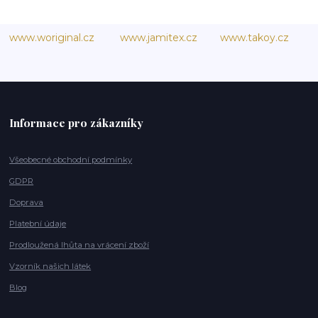
www.woriginal.cz
www.jamitex.cz
www.takoy.cz
Informace pro zákazníky
Všeobecné obchodní podmínky
GDPR
Doprava
Platební údaje
Prodloužená lhůta na vrácení zboží
Vzorník našich látek
Blog