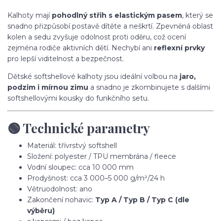
Kalhoty mají
pohodlný střih s elastickým pasem
, který se
snadno přizpůsobí postavě dítěte a neškrtí. Zpevněná oblast
kolen a sedu zvyšuje odolnost proti oděru, což ocení
zejména rodiče aktivních dětí. Nechybí ani
reflexní prvky
pro lepší viditelnost a bezpečnost.
Dětské softshellové kalhoty jsou ideální volbou na
jaro,
podzim i mírnou zimu
a snadno je zkombinujete s dalšími
softshellovými kousky do funkčního setu.
🟢 Technické parametry
Materiál: třívrstvý softshell
Složení: polyester / TPU membrána / fleece
Vodní sloupec: cca 10 000 mm
Prodyšnost: cca 3 000–5 000 g/m²/24 h
Větruodolnost: ano
Zakončení nohavic:
Typ A / Typ B / Typ C (dle
výběru)