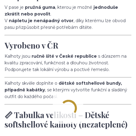
V pase je
pružná guma
, kterou je možné
jednoduše
zkrátit nebo povolit
.
V
nápletu je nenápadný otvor
, díky kterému lze obvod
pasu přizpůsobit přesně potřebám dítěte.
Vyrobeno v ČR
Kalhoty jsou
ručně šité v České republice
s důrazem na
kvalitu zpracování, funkčnost a dlouhou životnost.
Podporujete tak lokální výrobu a poctivé řemeslo.
Kalhoty skvěle doplníte o
dětské softshellové bundy,
případně kabátky
, se kterými vytvoříte funkční a sladěný
outfit do každého počasí.
📏 Tabulka velikostí – Dětské
softshellové kalhoty (nezateplené)