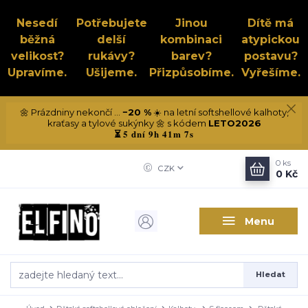
Nesedí
Potřebujete
Jinou
Dítě má
běžná
delší
kombinaci
atypickou
velikost?
rukávy?
barev?
postavu?
Upravíme.
Ušijeme.
Přizpůsobíme.
Vyřešíme.
🌼 Prázdniny nekončí ...
−20 %
☀️ na letní softshellové kalhoty,
kraťasy a tylové sukýnky 🌼 s kódem
LETO2026
5 dní 9h 41m 6s
⏳
0
ks
CZK
0 Kč
Menu
Hledat