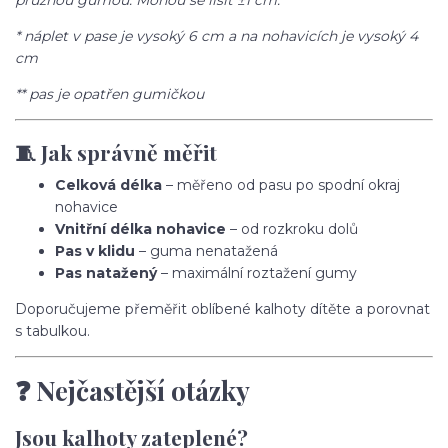
pružnou gumou. Mohou se lišit ±1 cm.
* náplet v pase je vysoký 6 cm a na nohavicích je vysoký 4
cm
** pas je opatřen gumičkou
🧵 Jak správně měřit
Celková délka
– měřeno od pasu po spodní okraj
nohavice
Vnitřní délka nohavice
– od rozkroku dolů
Pas v klidu
– guma nenatažená
Pas natažený
– maximální roztažení gumy
Doporučujeme přeměřit oblíbené kalhoty dítěte a porovnat
s tabulkou.
❓ Nejčastější otázky
Jsou kalhoty zateplené?