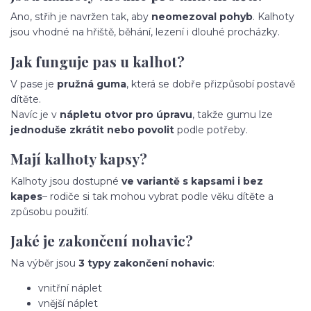
Ano, střih je navržen tak, aby
neomezoval pohyb
. Kalhoty
jsou vhodné na hřiště, běhání, lezení i dlouhé procházky.
Jak funguje pas u kalhot?
V pase je
pružná guma
, která se dobře přizpůsobí postavě
dítěte.
Navíc je v
nápletu otvor pro úpravu
, takže gumu lze
jednoduše zkrátit nebo povolit
podle potřeby.
Mají kalhoty kapsy?
Kalhoty jsou dostupné
ve variantě s kapsami i bez
kapes
– rodiče si tak mohou vybrat podle věku dítěte a
způsobu použití.
Jaké je zakončení nohavic?
Na výběr jsou
3 typy zakončení nohavic
:
vnitřní náplet
vnější náplet