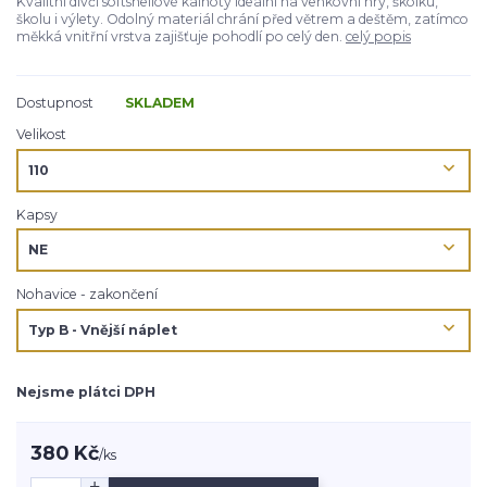
Kvalitní dívčí softshellové kalhoty ideální na venkovní hry, školku,
školu i výlety. Odolný materiál chrání před větrem a deštěm, zatímco
měkká vnitřní vrstva zajišťuje pohodlí po celý den.
celý popis
Dostupnost
SKLADEM
Velikost
Kapsy
Nohavice - zakončení
Nejsme plátci DPH
380 Kč
/
ks