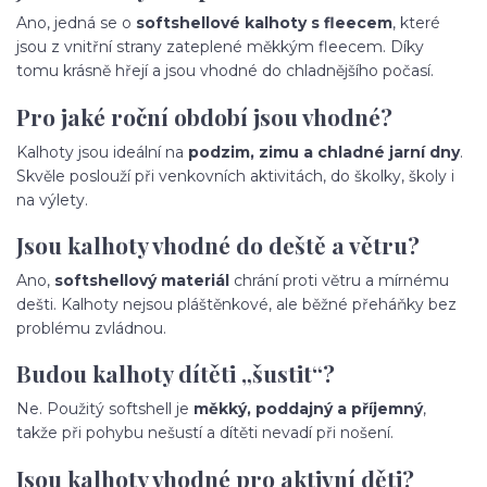
Ano, jedná se o
softshellové kalhoty s fleecem
, které
jsou z vnitřní strany zateplené měkkým fleecem. Díky
tomu krásně hřejí a jsou vhodné do chladnějšího počasí.
Pro jaké roční období jsou vhodné?
Kalhoty jsou ideální na
podzim, zimu a chladné jarní dny
.
Skvěle poslouží při venkovních aktivitách, do školky, školy i
na výlety.
Jsou kalhoty vhodné do deště a větru?
Ano,
softshellový materiál
chrání proti větru a mírnému
dešti. Kalhoty nejsou pláštěnkové, ale běžné přeháňky bez
problému zvládnou.
Budou kalhoty dítěti „šustit“?
Ne. Použitý softshell je
měkký, poddajný a příjemný
,
takže při pohybu nešustí a dítěti nevadí při nošení.
Jsou kalhoty vhodné pro aktivní děti?