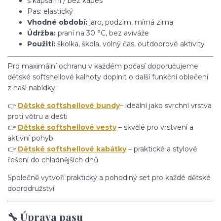
s kapsami / bez kapes
Pas: elastický
Vhodné období:
jaro, podzim, mírná zima
Údržba:
praní na 30 °C, bez aviváže
Použití:
školka, škola, volný čas, outdoorové aktivity
Pro maximální ochranu v každém počasí doporučujeme
dětské softshellové kalhoty doplnit o další funkční oblečení
z naší nabídky:
👉
Dětské softshellové bundy
– ideální jako svrchní vrstva
proti větru a dešti
👉
Dětské softshellové vesty
– skvělé pro vrstvení a
aktivní pohyb
👉
Dětské softshellové kabátky
– praktické a stylové
řešení do chladnějších dnů
Společně vytvoří praktický a pohodlný set pro každé dětské
dobrodružství.
🔧 Úprava pasu