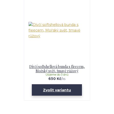
Dívčí softshellová bunda s fleecem,
Mořský svět, tmavě růžový
Ušijeme do 3 dnů
650 Kč
/
ks
Zvolit variantu