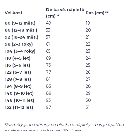
Délka vč. nápletů
Velikost
Pas (cm)
**
(cm)
*
80 (9–12 měs.)
49
19
86 (12–18 měs.)
53
20
92 (18–24 měs.)
57
21
98 (2–3 roky)
61
22
104 (3–4 roky)
65
23
110 (4–5 let)
69
24
116 (5–6 let)
73
25
122 (6–7 let)
77
26
128 (7–8 let)
81
27
134 (8–9 let)
85
28
140 (9–10 let)
89
29
146 (10–11 let)
93
30
152 (11–12 let)
97
31
Rozměry jsou měřeny na plocho s náplety – pas je opatřen