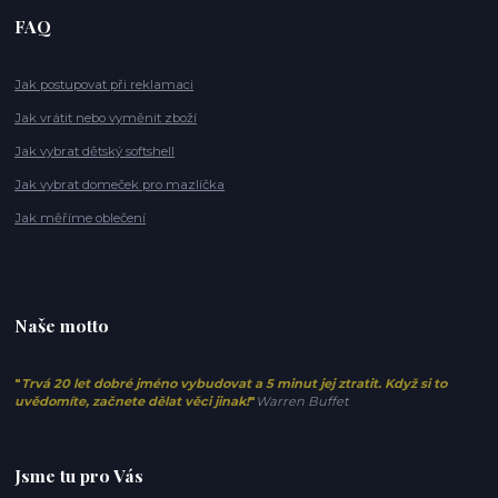
FAQ
Jak postupovat při reklamaci
Jak vrátit nebo vyměnit zboží
Jak vybrat dětský softshell
Jak vybrat domeček pro mazlíčka
Jak měříme oblečení
Naše motto
"
Trvá 20 let dobré jméno vybudovat a 5 minut jej ztratit. Když si to
uvědomíte, začnete dělat věci jinak!
"
Warren Buffet
Jsme tu pro Vás