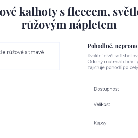
ové kalhoty s fleecem, svět
růžovým nápletem
Pohodlné, nepromok
Kvalitní dívčí softshello
Odolný materiál chrání
zajišťuje pohodlí po cel
Dostupnost
Velikost
Kapsy