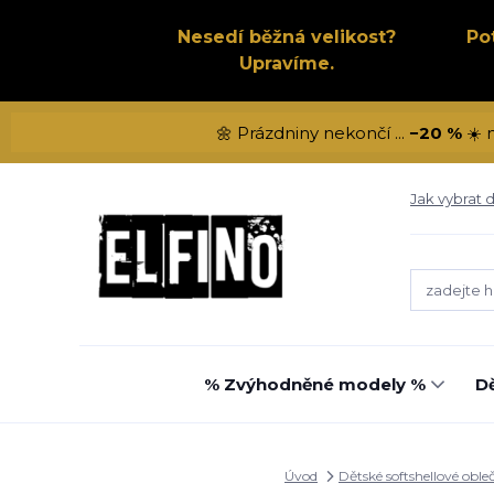
Nesedí běžná velikost?
Po
Upravíme.
🌼 Prázdniny nekončí ...
−20 %
☀️ 
Jak vybrat d
% Zvýhodněné modely %
Dě
Úvod
Dětské softshellové oble