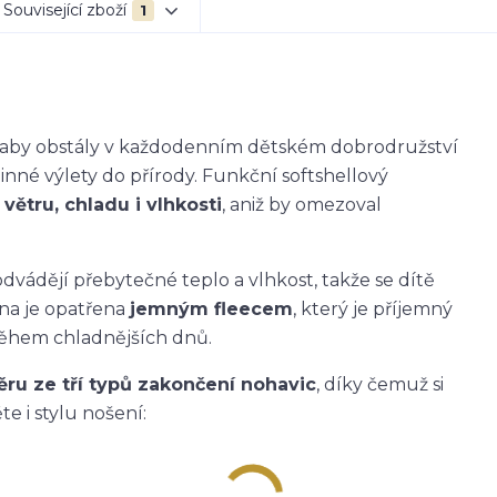
Související zboží
1
k, aby obstály v každodenním dětském dobrodružství
dinné výlety do přírody. Funkční softshellový
větru, chladu i vlhkosti
, aniž by omezoval
dvádějí přebytečné teplo a vlhkost, takže se dítě
ana je opatřena
jemným fleecem
, který je příjemný
během chladnějších dnů.
ěru ze tří typů zakončení nohavic
, díky čemuž si
e i stylu nošení: