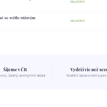
SKLADEM
rné se světle růžovým
SKLADEM
Šijeme v ČR
Vydrží víc než se
voz, žádný anonymní sklad
Kvalitní zpracování a pe