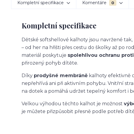
Kompletní specifikace
Komentáře
0
Kompletní specifikace
Dětské softshellové kalhoty jsou navržené ta
– od her na hřišti přes cestu do školky až po ro
materiál poskytuje
spolehlivou ochranu proti 
přirozený pohyb dítěte.
Díky
prodyšné membráně
kalhoty efektivně o
nepřehřívá ani při aktivním pohybu. Vnitřní str
na dotek a pomáhá udržet tepelný komfort i 
Velkou výhodou těchto kalhot je možnost
výb
je můžete přizpůsobit přesně podle potřeb dítět