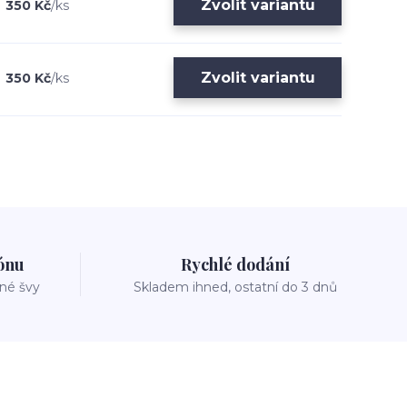
Zvolit variantu
350 Kč
/
ks
Zvolit variantu
350 Kč
/
ks
zónu
Rychlé dodání
vné švy
Skladem ihned, ostatní do 3 dnů