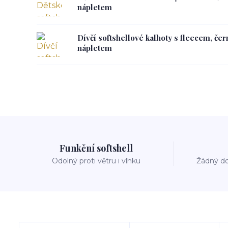
nápletem
Dívčí softshellové kalhoty s fleecem, če
nápletem
Funkční softshell
Odolný proti větru i vlhku
Žádný do