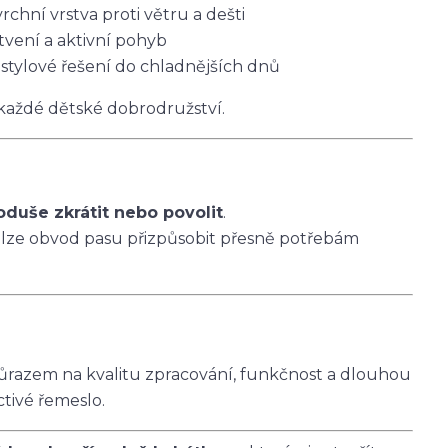
vrchní vrstva proti větru a dešti
tvení a aktivní pohyb
 stylové řešení do chladnějších dnů
 každé dětské dobrodružství.
oduše zkrátit nebo povolit
.
 lze obvod pasu přizpůsobit přesně potřebám
ůrazem na kvalitu zpracování, funkčnost a dlouhou
ctivé řemeslo.