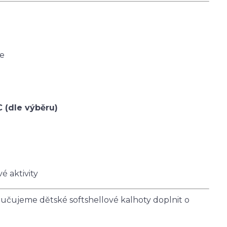
ce
C (dle výběru)
é aktivity
čujeme dětské softshellové kalhoty doplnit o