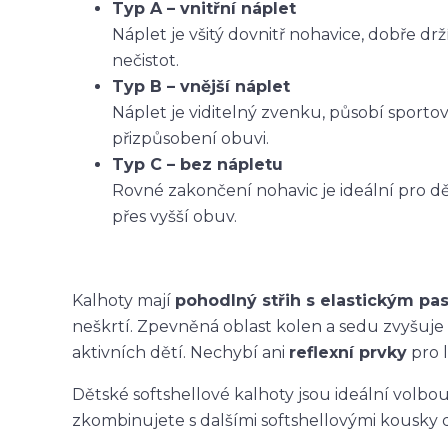
Typ A – vnitřní náplet
Náplet je všitý dovnitř nohavice, dobře dr
nečistot.
Typ B – vnější náplet
Náplet je viditelný zvenku, působí sporto
přizpůsobení obuvi.
Typ C – bez nápletu
Rovné zakončení nohavic je ideální pro dět
přes vyšší obuv.
Kalhoty mají
pohodlný střih s elastickým p
neškrtí. Zpevněná oblast kolen a sedu zvyšuje
aktivních dětí. Nechybí ani
reflexní prvky
pro l
Dětské softshellové kalhoty jsou ideální volbo
zkombinujete s dalšími softshellovými kousky 