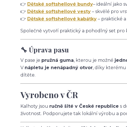
👉
Dětské softshellové bundy
– ideální jako s
👉
Dětské softshellové vesty
– skvělé pro vrs
👉
Dětské softshellové kabátky
– praktické a
Společně vytvoří praktický a pohodlný set pro
🔧 Úprava pasu
V pase je
pružná guma
, kterou je možné
jedn
V
nápletu je nenápadný otvor
, díky kterému
dítěte.
Vyrobeno v ČR
Kalhoty jsou
ručně šité v České republice
s d
životnost. Podporujete tak lokální výrobu a po