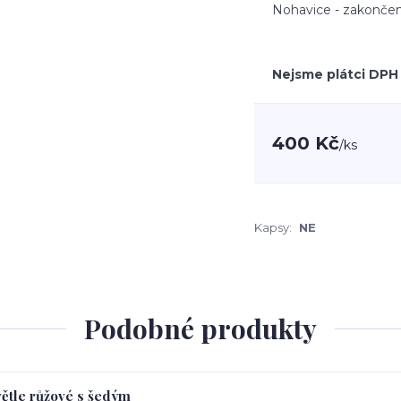
Nohavice - zakončen
Nejsme plátci DPH
400 Kč
/
ks
Kapsy:
NE
Podobné produkty
větle růžové s šedým