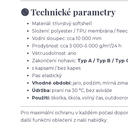
🟢 Technické parametry
Materiál: třívrstvý softshell
Složení: polyester / TPU membrána / flee
Vodní sloupec: cca 10 000 mm
Prodyšnost: cca 3 000–5 000 g/m²/24 h
Větruodolnost: ano
Zakončení nohavic:
Typ A / Typ B / Typ 
s kapsami / bez kapes
Pas: elastický
Vhodné období:
jaro, podzim, mírná zima
Údržba:
praní na 30 °C, bez aviváže
Použití:
školka, škola, volný čas, outdoorov
Pro maximální ochranu v každém počasí doporu
další funkční oblečení z naší nabídky: