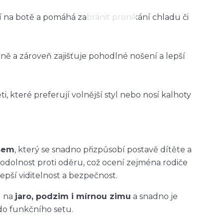
ží na botě a pomáhá zabránit pronikání chladu či
vně a zároveň zajišťuje pohodlné nošení a lepší
i, které preferují volnější styl nebo nosí kalhoty
asem
, který se snadno přizpůsobí postavě dítěte a
 odolnost proti oděru, což ocení zejména rodiče
epší viditelnost a bezpečnost.
u na
jaro, podzim i mírnou zimu
a snadno je
do funkčního setu.