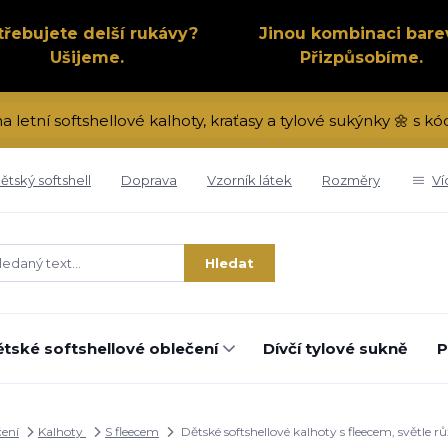
třebujete delší rukávy?
Jinou kombinaci bare
Ušijeme.
Přizpůsobíme.
na letní softshellové kalhoty, kraťasy a tylové sukýnky 🌼 s 
ětský softshell
Doprava
Vzorník látek
Rozměry
Ví
Hledat
tské softshellové oblečení
Dívčí tylové sukně
P
čení
Kalhoty
S fleecem
Dětské softshellové kalhoty s fleecem, světle