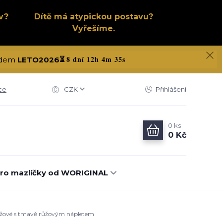
v?
Dítě má atypickou postavu?
Vyřešíme.
8 dní 12h 4m 34s
kódem
LETO2026
⏳
ce
CZK
Přihlášení
0
ks
0 Kč
ro mazlíčky od WORIGINAL
 růžové s tmavě růžovým nápletem