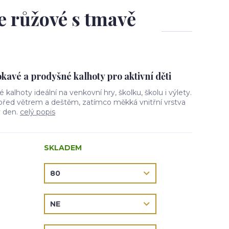
le růžové s tmavě
avé a prodyšné kalhoty pro aktivní děti
vé kalhoty ideální na venkovní hry, školku, školu i výlety.
 před větrem a deštěm, zatímco měkká vnitřní vrstva
ý den.
celý popis
SKLADEM