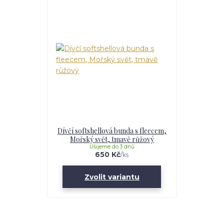
Dívčí softshellová bunda s fleecem,
Mořský svět, tmavě růžový
Ušijeme do 3 dnů
650 Kč
/
ks
Zvolit variantu