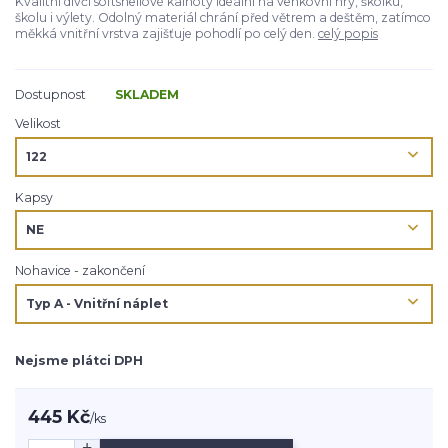
Kvalitní dívčí softshellové kalhoty ideální na venkovní hry, školku,
školu i výlety. Odolný materiál chrání před větrem a deštěm, zatímco
měkká vnitřní vrstva zajišťuje pohodlí po celý den.
celý popis
Dostupnost
SKLADEM
Velikost
Kapsy
Nohavice - zakončení
Nejsme plátci DPH
445 Kč
/
ks