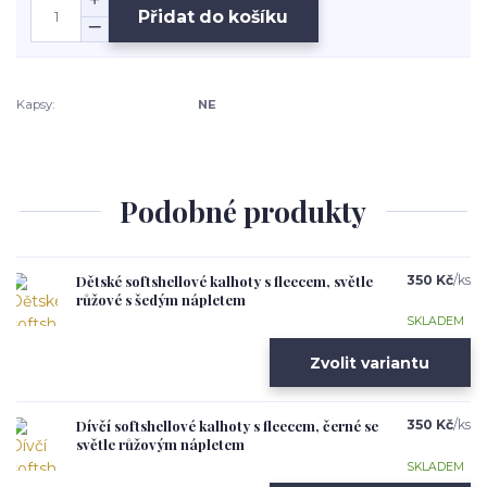
Přidat do košíku
Kapsy:
NE
Podobné produkty
Dětské softshellové kalhoty s fleecem, světle
350 Kč
/
ks
růžové s šedým nápletem
SKLADEM
Zvolit variantu
Dívčí softshellové kalhoty s fleecem, černé se
350 Kč
/
ks
světle růžovým nápletem
SKLADEM