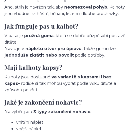
Ano, střih je navržen tak, aby
neomezoval pohyb
. Kalhoty
jsou vhodné na hřiště, běhání, lezení i dlouhé procházky.
Jak funguje pas u kalhot?
V pase je
pružná guma
, která se dobře přizpůsobí postavě
dítěte.
Navíc je v
nápletu otvor pro úpravu
, takže gumu lze
jednoduše zkrátit nebo povolit
podle potřeby.
Mají kalhoty kapsy?
Kalhoty jsou dostupné
ve variantě s kapsami i bez
kapes
– rodiče si tak mohou vybrat podle věku dítěte a
způsobu použití.
Jaké je zakončení nohavic?
Na výběr jsou
3 typy zakončení nohavic
:
vnitřní náplet
vnější náplet