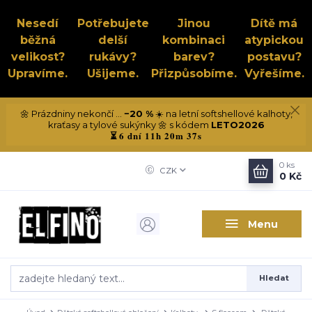
Nesedí
Potřebujete
Jinou
Dítě má
běžná
delší
kombinaci
atypickou
velikost?
rukávy?
barev?
postavu?
Upravíme.
Ušijeme.
Přizpůsobíme.
Vyřešíme.
🌼 Prázdniny nekončí ...
−20 %
☀️ na letní softshellové kalhoty,
kraťasy a tylové sukýnky 🌼 s kódem
LETO2026
6 dní 11h 20m 36s
⏳
0
ks
CZK
0 Kč
Menu
Hledat