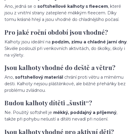
Ano, jedná se o
softshellové kalhoty s fleecem
, které
jsou z vnitřní strany zateplené měkkým fleecem. Díky
tomu krásně hřejí a jsou vhodné do chladnějšího počasí.
Pro jaké roční období jsou vhodné?
Kalhoty jsou ideální na
podzim, zimu a chladné jarní dny
.
Skvěle poslouží při venkovních aktivitách, do školky, školy i
na výlety.
Jsou kalhoty vhodné do deště a větru?
Ano,
softshellový materiál
chrání proti větru a mírnému
dešti. Kalhoty nejsou pláštěnkové, ale běžné přeháňky bez
problému zvládnou.
Budou kalhoty dítěti „šustit“?
Ne. Použitý softshell je
měkký, poddajný a příjemný
,
takže při pohybu nešustí a dítěti nevadí při nošení.
Jsou kalhoty vhodné pro aktivní děti?