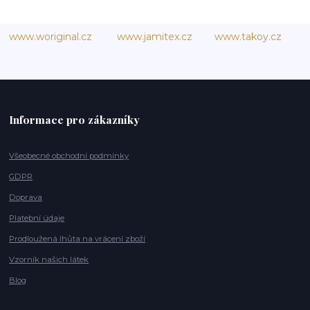
www.woriginal.cz
www.jamitex.cz
www.takoy.cz
Informace pro zákazníky
Všeobecné obchodní podmínky
GDPR
Doprava
Platební údaje
Prodloužená lhůta na vrácení zboží
Vzorník našich látek
Blog