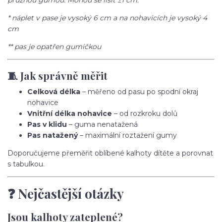
pružnou gumou. Mohou se lišit ±1 cm.
* náplet v pase je vysoký 6 cm a na nohavicích je vysoký 4
cm
** pas je opatřen gumičkou
🧵 Jak správně měřit
Celková délka
– měřeno od pasu po spodní okraj
nohavice
Vnitřní délka nohavice
– od rozkroku dolů
Pas v klidu
– guma nenatažená
Pas natažený
– maximální roztažení gumy
Doporučujeme přeměřit oblíbené kalhoty dítěte a porovnat
s tabulkou.
❓ Nejčastější otázky
Jsou kalhoty zateplené?