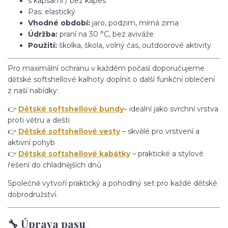
s kapsami / bez kapes
Pas: elastický
Vhodné období:
jaro, podzim, mírná zima
Údržba:
praní na 30 °C, bez aviváže
Použití:
školka, škola, volný čas, outdoorové aktivity
Pro maximální ochranu v každém počasí doporučujeme
dětské softshellové kalhoty doplnit o další funkční oblečení
z naší nabídky:
👉
Dětské softshellové bundy
– ideální jako svrchní vrstva
proti větru a dešti
👉
Dětské softshellové vesty
– skvělé pro vrstvení a
aktivní pohyb
👉
Dětské softshellové kabátky
– praktické a stylové
řešení do chladnějších dnů
Společně vytvoří praktický a pohodlný set pro každé dětské
dobrodružství.
🔧 Úprava pasu