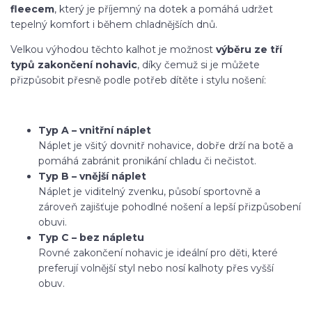
fleecem
, který je příjemný na dotek a pomáhá udržet
tepelný komfort i během chladnějších dnů.
Velkou výhodou těchto kalhot je možnost
výběru ze tří
typů zakončení nohavic
, díky čemuž si je můžete
přizpůsobit přesně podle potřeb dítěte i stylu nošení:
Typ A – vnitřní náplet
Náplet je všitý dovnitř nohavice, dobře drží na botě a
pomáhá zabránit pronikání chladu či nečistot.
Typ B – vnější náplet
Náplet je viditelný zvenku, působí sportovně a
zároveň zajišťuje pohodlné nošení a lepší přizpůsobení
obuvi.
Typ C – bez nápletu
Rovné zakončení nohavic je ideální pro děti, které
preferují volnější styl nebo nosí kalhoty přes vyšší
obuv.