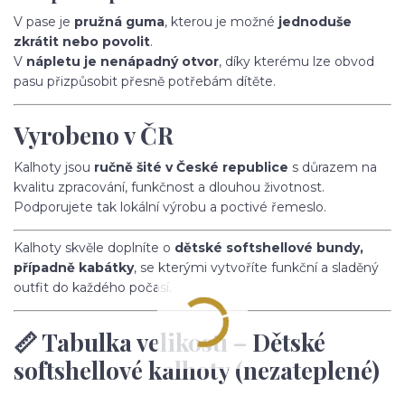
V pase je
pružná guma
, kterou je možné
jednoduše
zkrátit nebo povolit
.
V
nápletu je nenápadný otvor
, díky kterému lze obvod
pasu přizpůsobit přesně potřebám dítěte.
Vyrobeno v ČR
Kalhoty jsou
ručně šité v České republice
s důrazem na
kvalitu zpracování, funkčnost a dlouhou životnost.
Podporujete tak lokální výrobu a poctivé řemeslo.
Kalhoty skvěle doplníte o
dětské softshellové bundy,
případně kabátky
, se kterými vytvoříte funkční a sladěný
outfit do každého počasí.
📏 Tabulka velikostí – Dětské
softshellové kalhoty (nezateplené)