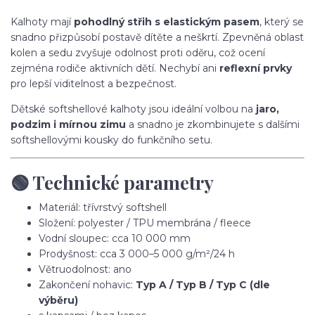
Kalhoty mají
pohodlný střih s elastickým pasem
, který se
snadno přizpůsobí postavě dítěte a neškrtí. Zpevněná oblast
kolen a sedu zvyšuje odolnost proti oděru, což ocení
zejména rodiče aktivních dětí. Nechybí ani
reflexní prvky
pro lepší viditelnost a bezpečnost.
Dětské softshellové kalhoty jsou ideální volbou na
jaro,
podzim i mírnou zimu
a snadno je zkombinujete s dalšími
softshellovými kousky do funkčního setu.
🟢 Technické parametry
Materiál: třívrstvý softshell
Složení: polyester / TPU membrána / fleece
Vodní sloupec: cca 10 000 mm
Prodyšnost: cca 3 000–5 000 g/m²/24 h
Větruodolnost: ano
Zakončení nohavic:
Typ A / Typ B / Typ C (dle
výběru)