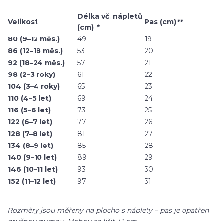
Délka vč. nápletů
Velikost
Pas (cm)
**
(cm)
*
80 (9–12 měs.)
49
19
86 (12–18 měs.)
53
20
92 (18–24 měs.)
57
21
98 (2–3 roky)
61
22
104 (3–4 roky)
65
23
110 (4–5 let)
69
24
116 (5–6 let)
73
25
122 (6–7 let)
77
26
128 (7–8 let)
81
27
134 (8–9 let)
85
28
140 (9–10 let)
89
29
146 (10–11 let)
93
30
152 (11–12 let)
97
31
Rozměry jsou měřeny na plocho s náplety – pas je opatřen