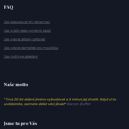
FAQ
Jak postupovat při reklamaci
Jak vrátit nebo vyměnit zboží
Jak vybrat dětský softshell
Jak vybrat domeček pro mazlíčka
Jak měříme oblečení
Naše motto
"
Trvá 20 let dobré jméno vybudovat a 5 minut jej ztratit. Když si to
uvědomíte, začnete dělat věci jinak!
"
Warren Buffet
Jsme tu pro Vás