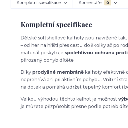
Kompletní specifikace
Komentáře
0
Kompletní specifikace
Dětské softshellové kalhoty jsou navržené ta
– od her na hřišti přes cestu do školky až po ro
materiál poskytuje
spolehlivou ochranu proti 
přirozený pohyb dítěte.
Díky
prodyšné membráně
kalhoty efektivně o
nepřehřívá ani při aktivním pohybu. Vnitřní str
na dotek a pomáhá udržet tepelný komfort i 
Velkou výhodou těchto kalhot je možnost
výb
je můžete přizpůsobit přesně podle potřeb dítět