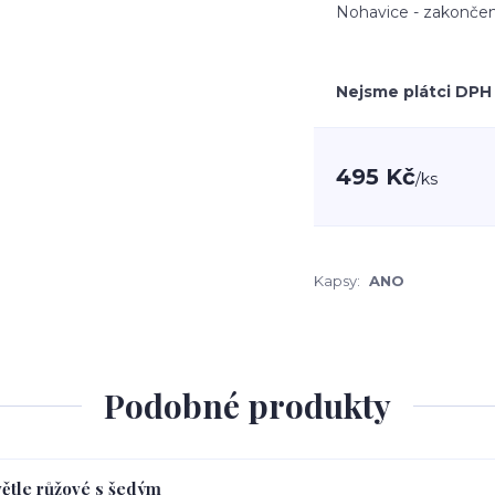
Nohavice - zakončen
Nejsme plátci DPH
495 Kč
/
ks
Kapsy:
ANO
Podobné produkty
větle růžové s šedým