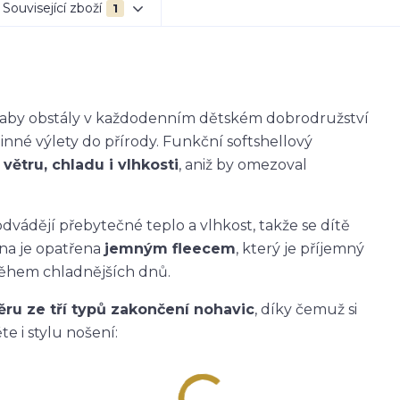
Související zboží
1
k, aby obstály v každodenním dětském dobrodružství
dinné výlety do přírody. Funkční softshellový
větru, chladu i vlhkosti
, aniž by omezoval
dvádějí přebytečné teplo a vlhkost, takže se dítě
ana je opatřena
jemným fleecem
, který je příjemný
během chladnějších dnů.
ěru ze tří typů zakončení nohavic
, díky čemuž si
e i stylu nošení: