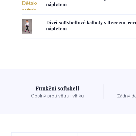
nápletem
Dívčí softshellové kalhoty s fleecem, če
nápletem
Funkční softshell
Odolný proti větru i vlhku
Žádný do