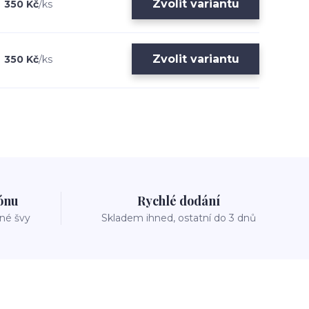
Zvolit variantu
350 Kč
/
ks
Zvolit variantu
350 Kč
/
ks
zónu
Rychlé dodání
vné švy
Skladem ihned, ostatní do 3 dnů