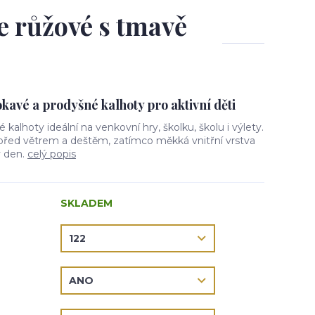
le růžové s tmavě
avé a prodyšné kalhoty pro aktivní děti
vé kalhoty ideální na venkovní hry, školku, školu i výlety.
 před větrem a deštěm, zatímco měkká vnitřní vrstva
ý den.
celý popis
SKLADEM