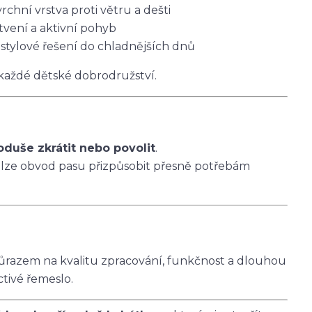
vrchní vrstva proti větru a dešti
tvení a aktivní pohyb
 stylové řešení do chladnějších dnů
 každé dětské dobrodružství.
oduše zkrátit nebo povolit
.
 lze obvod pasu přizpůsobit přesně potřebám
ůrazem na kvalitu zpracování, funkčnost a dlouhou
ctivé řemeslo.