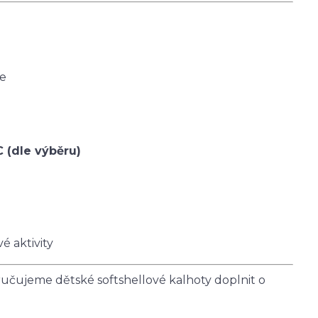
ce
C (dle výběru)
é aktivity
čujeme dětské softshellové kalhoty doplnit o