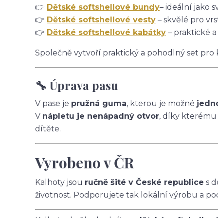
👉
Dětské softshellové bundy
– ideální jako s
👉
Dětské softshellové vesty
– skvělé pro vrs
👉
Dětské softshellové kabátky
– praktické a
Společně vytvoří praktický a pohodlný set pro
🔧 Úprava pasu
V pase je
pružná guma
, kterou je možné
jedn
V
nápletu je nenápadný otvor
, díky kterému
dítěte.
Vyrobeno v ČR
Kalhoty jsou
ručně šité v České republice
s d
životnost. Podporujete tak lokální výrobu a po