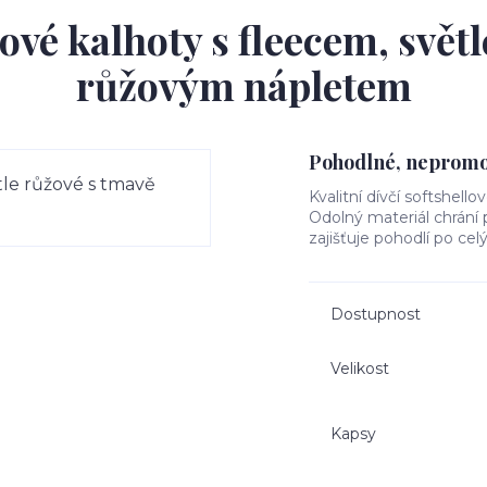
ové kalhoty s fleecem, svět
růžovým nápletem
Pohodlné, nepromok
Kvalitní dívčí softshello
Odolný materiál chrání
zajišťuje pohodlí po cel
Dostupnost
Velikost
Kapsy