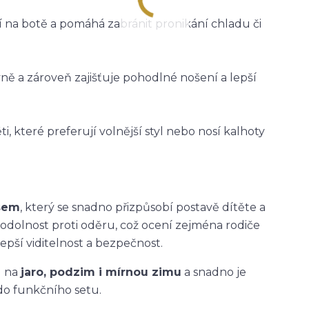
ží na botě a pomáhá zabránit pronikání chladu či
vně a zároveň zajišťuje pohodlné nošení a lepší
i, které preferují volnější styl nebo nosí kalhoty
asem
, který se snadno přizpůsobí postavě dítěte a
 odolnost proti oděru, což ocení zejména rodiče
epší viditelnost a bezpečnost.
u na
jaro, podzim i mírnou zimu
a snadno je
do funkčního setu.