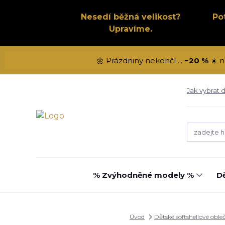
Nesedí běžná velikost?
Po
Upravíme.
🌼 Prázdniny nekončí ...
−20 %
☀️ n
Jak vybrat d
% Zvýhodněné modely %
Dě
Úvod
Dětské softshellové oble