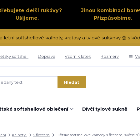
třebujete delší rukávy?
Jinou kombinaci bare
Ušijeme.
Přizpůsobíme.
a letní softshellové kalhoty, kraťasy a tylové sukýnky 🌼 s 
ětský softshell
Doprava
Vzorník látek
Rozměry
Ví
Hledat
tské softshellové oblečení
Dívčí tylové sukně
P
čení
Kalhoty
S fleecem
Dětské softshellové kalhoty s fleecem, světle