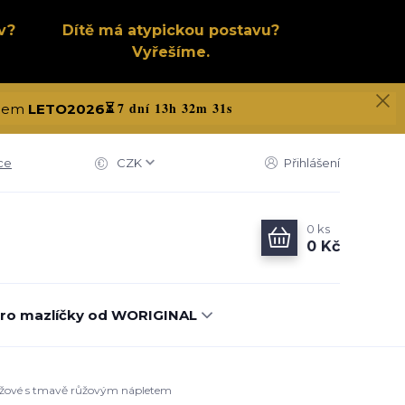
v?
Dítě má atypickou postavu?
Vyřešíme.
7 dní 13h 32m 30s
kódem
LETO2026
⏳
ce
CZK
Přihlášení
0
ks
0 Kč
ro mazlíčky od WORIGINAL
 růžové s tmavě růžovým nápletem