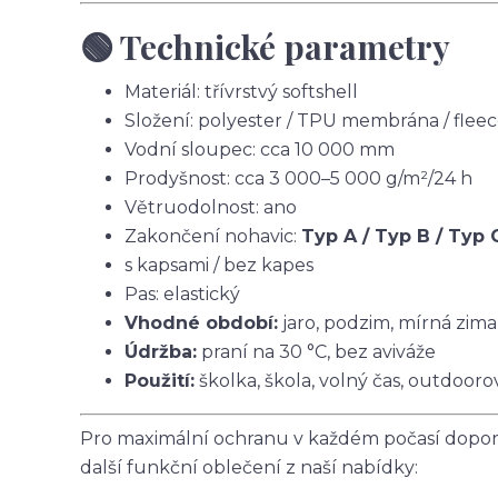
🟢 Technické parametry
Materiál: třívrstvý softshell
Složení: polyester / TPU membrána / flee
Vodní sloupec: cca 10 000 mm
Prodyšnost: cca 3 000–5 000 g/m²/24 h
Větruodolnost: ano
Zakončení nohavic:
Typ A / Typ B / Typ 
s kapsami / bez kapes
Pas: elastický
Vhodné období:
jaro, podzim, mírná zima
Údržba:
praní na 30 °C, bez aviváže
Použití:
školka, škola, volný čas, outdoorov
Pro maximální ochranu v každém počasí doporu
další funkční oblečení z naší nabídky: