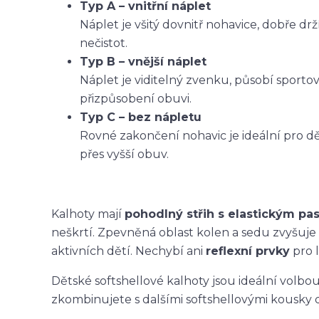
Typ A – vnitřní náplet
Náplet je všitý dovnitř nohavice, dobře dr
nečistot.
Typ B – vnější náplet
Náplet je viditelný zvenku, působí sporto
přizpůsobení obuvi.
Typ C – bez nápletu
Rovné zakončení nohavic je ideální pro dět
přes vyšší obuv.
Kalhoty mají
pohodlný střih s elastickým p
neškrtí. Zpevněná oblast kolen a sedu zvyšuje
aktivních dětí. Nechybí ani
reflexní prvky
pro l
Dětské softshellové kalhoty jsou ideální volbo
zkombinujete s dalšími softshellovými kousky 