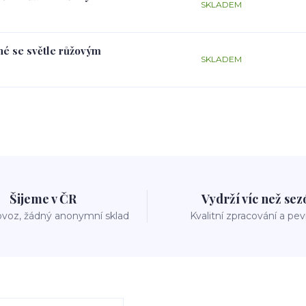
SKLADEM
rné se světle růžovým
SKLADEM
Šijeme v ČR
Vydrží víc než se
voz, žádný anonymní sklad
Kvalitní zpracování a pe