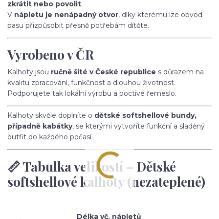
zkrátit nebo povolit
.
V
nápletu je nenápadný otvor
, díky kterému lze obvod
pasu přizpůsobit přesně potřebám dítěte.
Vyrobeno v ČR
Kalhoty jsou
ručně šité v České republice
s důrazem na
kvalitu zpracování, funkčnost a dlouhou životnost.
Podporujete tak lokální výrobu a poctivé řemeslo.
Kalhoty skvěle doplníte o
dětské softshellové bundy,
případně kabátky
, se kterými vytvoříte funkční a sladěný
outfit do každého počasí.
📏 Tabulka velikostí – Dětské
softshellové kalhoty (nezateplené)
Délka vč. nápletů