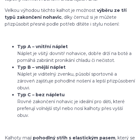
Velkou výhodou těchto kalhot je možnost
výběru ze tří
typů zakončení nohavic
, díky čemuž si je můžete
přizpůsobit přesně podle potřeb dítěte i stylu nošení:
Typ A – vnitřní náplet
Náplet je všitý dovnitř nohavice, dobře drží na botě a
pomáhá zabránit pronikání chladu či nečistot.
Typ B – vnější náplet
Náplet je viditelný zvenku, působí sportovně a
zároveň zajišťuje pohodlné nošení a lepší přizpůsobení
obuvi.
Typ C – bez nápletu
Rovné zakončení nohavic je ideální pro děti, které
preferují volnější styl nebo nosí kalhoty přes vyšší
obuv.
Kalhoty mají
pohodlný střih s elastickým pasem
, který se