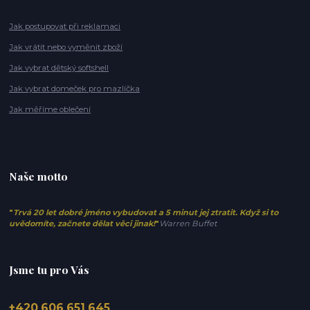
Jak postupovat při reklamaci
Jak vrátit nebo vyměnit zboží
Jak vybrat dětský softshell
Jak vybrat domeček pro mazlíčka
Jak měříme oblečení
Naše motto
"
Trvá 20 let dobré jméno vybudovat a 5 minut jej ztratit. Když si to
uvědomíte, začnete dělat věci jinak!
"
Warren Buffet
Jsme tu pro Vás
+420 606 651 645