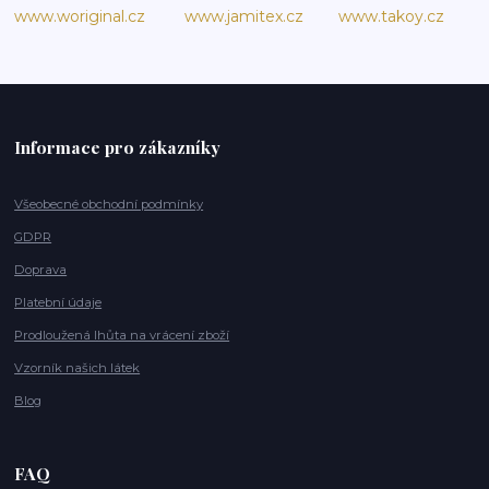
www.woriginal.cz
www.jamitex.cz
www.takoy.cz
Informace pro zákazníky
Všeobecné obchodní podmínky
GDPR
Doprava
Platební údaje
Prodloužená lhůta na vrácení zboží
Vzorník našich látek
Blog
FAQ