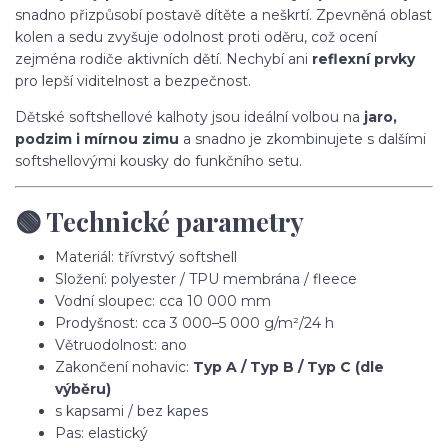
snadno přizpůsobí postavě dítěte a neškrtí. Zpevněná oblast
kolen a sedu zvyšuje odolnost proti oděru, což ocení
zejména rodiče aktivních dětí. Nechybí ani
reflexní prvky
pro lepší viditelnost a bezpečnost.
Dětské softshellové kalhoty jsou ideální volbou na
jaro,
podzim i mírnou zimu
a snadno je zkombinujete s dalšími
softshellovými kousky do funkčního setu.
🟢 Technické parametry
Materiál: třívrstvý softshell
Složení: polyester / TPU membrána / fleece
Vodní sloupec: cca 10 000 mm
Prodyšnost: cca 3 000–5 000 g/m²/24 h
Větruodolnost: ano
Zakončení nohavic:
Typ A / Typ B / Typ C (dle
výběru)
s kapsami / bez kapes
Pas: elastický