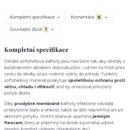
Kompletní specifikace
Komentáře
0
Související zboží
1
Kompletní specifikace
Dětské softshellové kalhoty jsou navržené tak, aby obstály v
každodenním dětském dobrodružství – od her na hřišti přes
cestu do školky až po rodinné výlety do přírody. Funkční
softshellový materiál poskytuje
spolehlivou ochranu proti
větru, chladu i vlhkosti
, aniž by omezoval přirozený
pohyb dítěte.
Díky
prodyšné membráně
kalhoty efektivně odvádějí
přebytečné teplo a vlhkost, takže se dítě nepřehřívá ani při
aktivním pohybu. Vnitřní strana je opatřena
jemným
fleecem
, který je příjemný na dotek a pomáhá udržet
tepelný komfort i během chladnějších dnů.