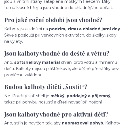
jsou z vnitřní strany zateplené měkkým fleecem. Díky
tomu krásně hřejí a jsou vhodné do chladnějšího počasí.
Pro jaké roční období jsou vhodné?
Kalhoty jsou ideální na
podzim, zimu a chladné jarní dny
.
Skvěle poslouží při venkovních aktivitách, do školky, školy i
na výlety.
Jsou kalhoty vhodné do deště a větru?
Ano,
softshellový materiál
chrání proti větru a mírnému
dešti. Kalhoty nejsou pláštěnkové, ale běžné přeháňky bez
problému zvládnou.
Budou kalhoty dítěti „šustit“?
Ne. Použitý softshell je
měkký, poddajný a příjemný
,
takže při pohybu nešustí a dítěti nevadí při nošení.
Jsou kalhoty vhodné pro aktivní děti?
Ano, střih je navržen tak, aby
neomezoval pohyb
. Kalhoty