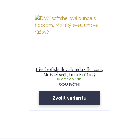
Dívčí softshellová bunda s fleecem,
Mořský svět, tmavě růžový
Ušijeme do 3 dnů
650 Kč
/
ks
Zvolit variantu