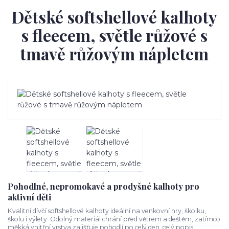
Dětské softshellové kalhoty
s fleecem, světle růžové s
tmavě růžovým nápletem
Pohodlné, nepromokavé a prodyšné kalhoty pro
aktivní děti
Kvalitní dívčí softshellové kalhoty ideální na venkovní hry, školku,
školu i výlety. Odolný materiál chrání před větrem a deštěm, zatímco
měkká vnitřní vrstva zajišťuje pohodlí po celý den.
celý popis