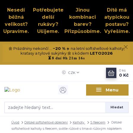
Nesedí
Potřebujete
Jinou
Dítě má
běžná
delší
kombinaci
atypickou
velikost?
rukávy?
barev?
postavu?
Upravíme.
Ušijeme.
Přizpůsobíme.
Vyřešíme.
🌼 Prázdniny nekončí ...
−20 %
☀️ na letní softshellové kalhoty,
kraťasy a tylové sukýnky 🌼 s kódem
LETO2026
8 dní 0h 21m 16s
⏳
0
ks
CZK
0 Kč
Menu
Hledat
Úvod
Dětské softshellové oblečení
Kalhoty
S fleecem
Dětské
softshellové kalhoty s fleecem, světle růžové s tmavě růžovým nápletem