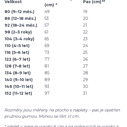
Velikost
Pas (cm)
**
(cm)
*
80 (9–12 měs.)
49
19
86 (12–18 měs.)
53
20
92 (18–24 měs.)
57
21
98 (2–3 roky)
61
22
104 (3–4 roky)
65
23
110 (4–5 let)
69
24
116 (5–6 let)
73
25
122 (6–7 let)
77
26
128 (7–8 let)
81
27
134 (8–9 let)
85
28
140 (9–10 let)
89
29
146 (10–11 let)
93
30
152 (11–12 let)
97
31
Rozměry jsou měřeny na plocho s náplety – pas je opatřen
pružnou gumou. Mohou se lišit ±1 cm.
* náplet v pase je vysoký 6 cm a na nohavicích je vysoký 4