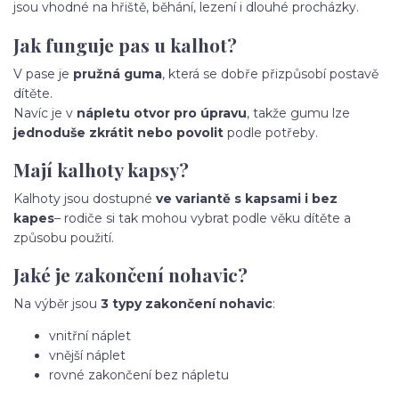
jsou vhodné na hřiště, běhání, lezení i dlouhé procházky.
Jak funguje pas u kalhot?
V pase je
pružná guma
, která se dobře přizpůsobí postavě
dítěte.
Navíc je v
nápletu otvor pro úpravu
, takže gumu lze
jednoduše zkrátit nebo povolit
podle potřeby.
Mají kalhoty kapsy?
Kalhoty jsou dostupné
ve variantě s kapsami i bez
kapes
– rodiče si tak mohou vybrat podle věku dítěte a
způsobu použití.
Jaké je zakončení nohavic?
Na výběr jsou
3 typy zakončení nohavic
:
vnitřní náplet
vnější náplet
rovné zakončení bez nápletu