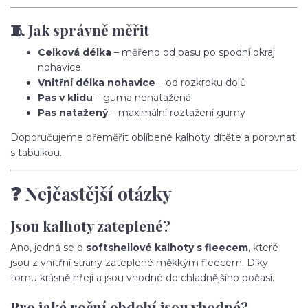
🧵 Jak správně měřit
Celková délka
– měřeno od pasu po spodní okraj
nohavice
Vnitřní délka nohavice
– od rozkroku dolů
Pas v klidu
– guma nenatažená
Pas natažený
– maximální roztažení gumy
Doporučujeme přeměřit oblíbené kalhoty dítěte a porovnat
s tabulkou.
❓ Nejčastější otázky
Jsou kalhoty zateplené?
Ano, jedná se o
softshellové kalhoty s fleecem
, které
jsou z vnitřní strany zateplené měkkým fleecem. Díky
tomu krásně hřejí a jsou vhodné do chladnějšího počasí.
Pro jaké roční období jsou vhodné?