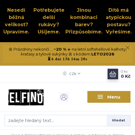
Nesedí
Potřebujete
Jinou
Dítě má
běžná
delší
kombinaci
atypickou
velikost?
rukávy?
barev?
postavu?
Upravíme.
Ušijeme.
Přizpůsobíme.
Vyřešíme.
🌼 Prázdniny nekončí ...
−20 %
☀️ na letní softshellové kalhoty,
kraťasy a tylové sukýnky 🌼 s kódem
LETO2026
6 dní 13h 16m 19s
⏳
0
ks
CZK
0 Kč
Menu
Hledat