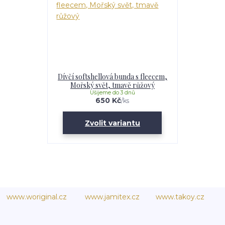
Dívčí softshellová bunda s fleecem,
Mořský svět, tmavě růžový
Ušijeme do 3 dnů
650 Kč
/
ks
Zvolit variantu
www.woriginal.cz
www.jamitex.cz
www.takoy.cz