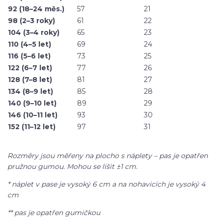
92 (18–24 měs.)
57
21
98 (2–3 roky)
61
22
104 (3–4 roky)
65
23
110 (4–5 let)
69
24
116 (5–6 let)
73
25
122 (6–7 let)
77
26
128 (7–8 let)
81
27
134 (8–9 let)
85
28
140 (9–10 let)
89
29
146 (10–11 let)
93
30
152 (11–12 let)
97
31
Rozměry jsou měřeny na plocho s náplety – pas je opatřen
pružnou gumou. Mohou se lišit ±1 cm.
* náplet v pase je vysoký 6 cm a na nohavicích je vysoký 4
cm
** pas je opatřen gumičkou