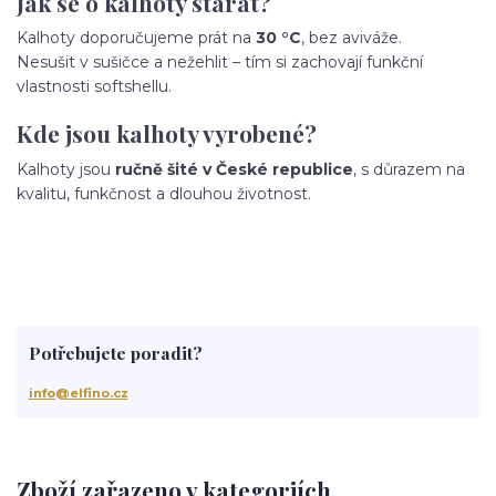
Jak se o kalhoty starat?
Kalhoty doporučujeme prát na
30 °C
, bez aviváže.
Nesušit v sušičce a nežehlit – tím si zachovají funkční
vlastnosti softshellu.
Kde jsou kalhoty vyrobené?
Kalhoty jsou
ručně šité v České republice
, s důrazem na
kvalitu, funkčnost a dlouhou životnost.
Potřebujete poradit?
info@elfino.cz
Zboží zařazeno v kategoriích