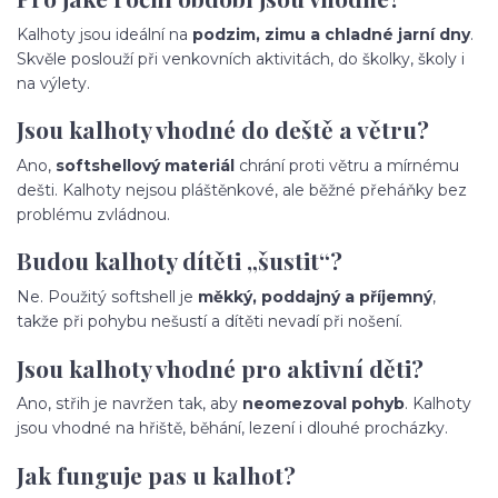
Kalhoty jsou ideální na
podzim, zimu a chladné jarní dny
.
Skvěle poslouží při venkovních aktivitách, do školky, školy i
na výlety.
Jsou kalhoty vhodné do deště a větru?
Ano,
softshellový materiál
chrání proti větru a mírnému
dešti. Kalhoty nejsou pláštěnkové, ale běžné přeháňky bez
problému zvládnou.
Budou kalhoty dítěti „šustit“?
Ne. Použitý softshell je
měkký, poddajný a příjemný
,
takže při pohybu nešustí a dítěti nevadí při nošení.
Jsou kalhoty vhodné pro aktivní děti?
Ano, střih je navržen tak, aby
neomezoval pohyb
. Kalhoty
jsou vhodné na hřiště, běhání, lezení i dlouhé procházky.
Jak funguje pas u kalhot?