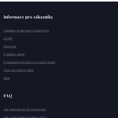
Informace pro zákazníky
Všeobecné obchodní podmínky
GDPR
Doprava
Platební údaje
Prodloužená lhůta na vrácení zboží
Vzorník našich látek
Blog
FAQ
Jak postupovat při reklamaci
Jak vrátit nebo vyměnit zboží