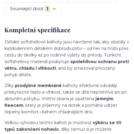
Související zboží
1
Kompletní specifikace
Dětské softshellové kalhoty jsou navržené tak, aby obstály v
každodenním dětském dobrodružství – od her na hřišti přes
cestu do školky až po rodinné výlety do přírody. Funkční
softshellový materiál poskytuje
spolehlivou ochranu proti
větru, chladu i vlhkosti
, aniž by omezoval přirozený
pohyb dítěte.
Díky
prodyšné membráně
kalhoty efektivně odvádějí
přebytečné teplo a vlhkost, takže se dítě nepřehřívá ani při
aktivním pohybu. Vnitřní strana je opatřena
jemným
fleecem
, který je příjemný na dotek a pomáhá udržet
tepelný komfort i během chladnějších dnů.
Velkou výhodou těchto kalhot je možnost
výběru ze tří
typů zakončení nohavic
, díky čemuž si je můžete