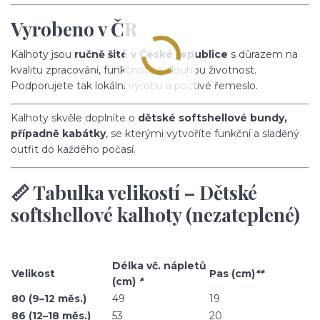
Vyrobeno v ČR
Kalhoty jsou
ručně šité v České republice
s důrazem na
kvalitu zpracování, funkčnost a dlouhou životnost.
Podporujete tak lokální výrobu a poctivé řemeslo.
Kalhoty skvěle doplníte o
dětské softshellové bundy,
případně kabátky
, se kterými vytvoříte funkční a sladěný
outfit do každého počasí.
📏 Tabulka velikostí – Dětské
softshellové kalhoty (nezateplené)
Délka vč. nápletů
Velikost
Pas (cm)
**
(cm)
*
80 (9–12 měs.)
49
19
86 (12–18 měs.)
53
20