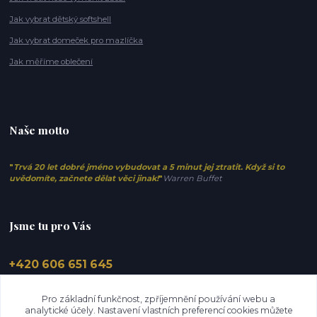
Jak vybrat dětský softshell
Jak vybrat domeček pro mazlíčka
Jak měříme oblečení
Naše motto
"
Trvá 20 let dobré jméno vybudovat a 5 minut jej ztratit. Když si to
uvědomíte, začnete dělat věci jinak!
"
Warren Buffet
Jsme tu pro Vás
+420 606 651 645
info@elfino.cz
Pro základní funkčnost, zpříjemnění používání webu a
analytické účely. Nastavení vlastních preferencí cookies můžete