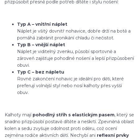
přizpůsobit přesně podle potřeb dítěte i stylu nošení:
Typ A – vnitřní náplet
Náplet je všitý dovnitř nohavice, dobře drží na botě a
pomáhá zabránit pronikání chladu či nečistot.
Typ B – vnější náplet
Náplet je viditelný zvenku, působí sportovně a
zároveň zajišťuje pohodlné nošení a lepší přizpůsobení
obuvi.
Typ C – bez nápletu
Rovné zakončení nohavic je ideální pro děti, které
preferují volnější styl nebo nosí kalhoty přes vyšší
obuv.
Kalhoty mají
pohodlný střih s elastickým pasem
, který se
snadno přizpůsobí postavě dítěte a neškrtí. Zpevněná oblast
kolen a sedu zvyšuje odolnost proti oděru, což ocení
zejména rodiče aktivních dětí. Nechybí ani
reflexní prvky