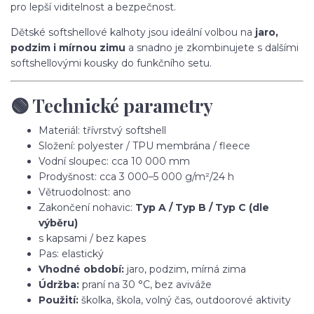
pro lepší viditelnost a bezpečnost.
Dětské softshellové kalhoty jsou ideální volbou na
jaro,
podzim i mírnou zimu
a snadno je zkombinujete s dalšími
softshellovými kousky do funkčního setu.
🟢 Technické parametry
Materiál: třívrstvý softshell
Složení: polyester / TPU membrána / fleece
Vodní sloupec: cca 10 000 mm
Prodyšnost: cca 3 000–5 000 g/m²/24 h
Větruodolnost: ano
Zakončení nohavic:
Typ A / Typ B / Typ C (dle
výběru)
s kapsami / bez kapes
Pas: elastický
Vhodné období:
jaro, podzim, mírná zima
Údržba:
praní na 30 °C, bez aviváže
Použití:
školka, škola, volný čas, outdoorové aktivity