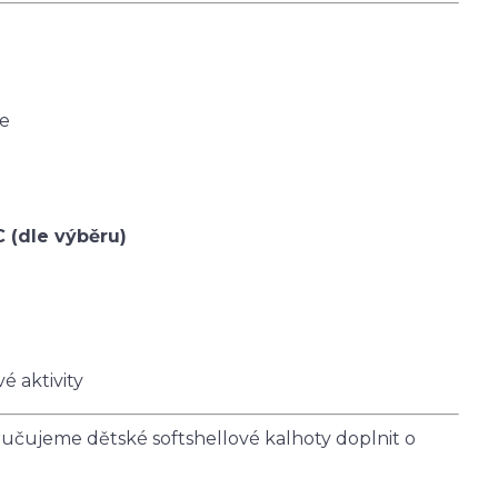
ce
C (dle výběru)
é aktivity
čujeme dětské softshellové kalhoty doplnit o