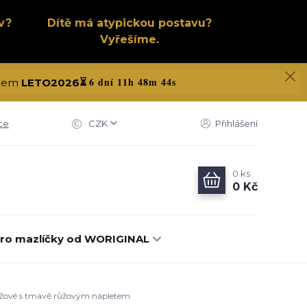
v?
Dítě má atypickou postavu?
Vyřešíme.
6 dní 11h 48m 43s
kódem
LETO2026
⏳
ce
CZK
Přihlášení
0
ks
0 Kč
ro mazlíčky od WORIGINAL
 růžové s tmavě růžovým nápletem