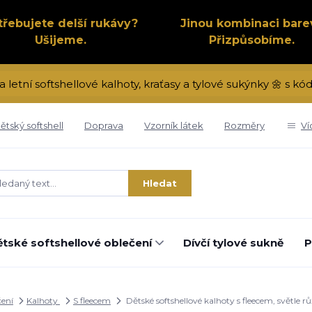
třebujete delší rukávy?
Jinou kombinaci bare
Ušijeme.
Přizpůsobíme.
a letní softshellové kalhoty, kraťasy a tylové sukýnky 🌼 s 
ětský softshell
Doprava
Vzorník látek
Rozměry
Ví
Hledat
tské softshellové oblečení
Dívčí tylové sukně
P
čení
Kalhoty
S fleecem
Dětské softshellové kalhoty s fleecem, světle