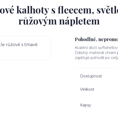
ové kalhoty s fleecem, svět
růžovým nápletem
Pohodlné, nepromok
Kvalitní dívčí softshello
Odolný materiál chrání
zajišťuje pohodlí po cel
Dostupnost
Velikost
Kapsy