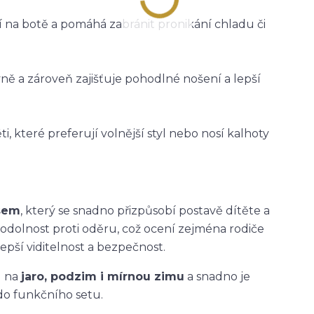
ží na botě a pomáhá zabránit pronikání chladu či
vně a zároveň zajišťuje pohodlné nošení a lepší
i, které preferují volnější styl nebo nosí kalhoty
asem
, který se snadno přizpůsobí postavě dítěte a
 odolnost proti oděru, což ocení zejména rodiče
epší viditelnost a bezpečnost.
u na
jaro, podzim i mírnou zimu
a snadno je
do funkčního setu.