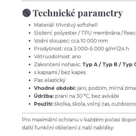
🟢 Technické parametry
Materiál: třívrstvý softshell
Složení: polyester / TPU membrána / flee
Vodní sloupec: cca 10 000 mm
Prodyšnost: cca 3 000–5 000 g/m²/24 h
Větruodolnost: ano
Zakončení nohavic:
Typ A / Typ B / Typ 
s kapsami / bez kapes
Pas: elastický
Vhodné období:
jaro, podzim, mírná zima
Údržba:
praní na 30 °C, bez aviváže
Použití:
školka, škola, volný čas, outdoorov
Pro maximální ochranu v každém počasí doporu
další funkční oblečení z naší nabídky: