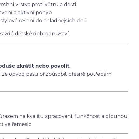
vrchní vrstva proti větru a dešti
tvení a aktivní pohyb
 stylové řešení do chladnějších dnů
 každé dětské dobrodružství.
oduše zkrátit nebo povolit
.
 lze obvod pasu přizpůsobit přesně potřebám
ůrazem na kvalitu zpracování, funkčnost a dlouhou
ctivé řemeslo.