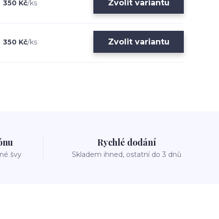
Zvolit variantu
350 Kč
/
ks
Zvolit variantu
350 Kč
/
ks
zónu
Rychlé dodání
vné švy
Skladem ihned, ostatní do 3 dnů