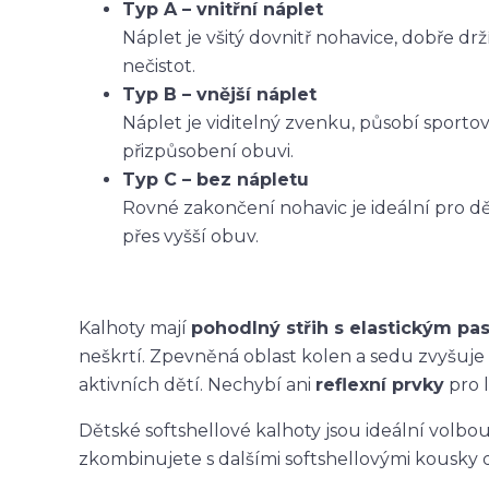
Typ A – vnitřní náplet
Náplet je všitý dovnitř nohavice, dobře dr
nečistot.
Typ B – vnější náplet
Náplet je viditelný zvenku, působí sporto
přizpůsobení obuvi.
Typ C – bez nápletu
Rovné zakončení nohavic je ideální pro dět
přes vyšší obuv.
Kalhoty mají
pohodlný střih s elastickým p
neškrtí. Zpevněná oblast kolen a sedu zvyšuje
aktivních dětí. Nechybí ani
reflexní prvky
pro l
Dětské softshellové kalhoty jsou ideální volbo
zkombinujete s dalšími softshellovými kousky 