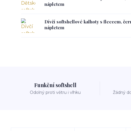
nápletem
Dívčí softshellové kalhoty s fleecem, če
nápletem
Funkční softshell
Odolný proti větru i vlhku
Žádný do