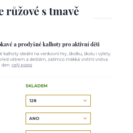
le růžové s tmavě
avé a prodyšné kalhoty pro aktivní děti
vé kalhoty ideální na venkovní hry, školku, školu i výlety.
 před větrem a deštěm, zatímco měkká vnitřní vrstva
ý den.
celý popis
SKLADEM