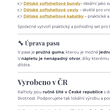
👉
Dětské softshellové bundy
– ideální jako s
👉
Dětské softshellové vesty
– skvělé pro vrs
👉
Dětské softshellové kabátky
– praktické a
Společně vytvoří praktický a pohodlný set pro
🔧 Úprava pasu
V pase je
pružná guma
, kterou je možné
jedn
V
nápletu je nenápadný otvor
, díky kterému
dítěte.
Vyrobeno v ČR
Kalhoty jsou
ručně šité v České republice
s d
životnost. Podporujete tak lokální výrobu a po