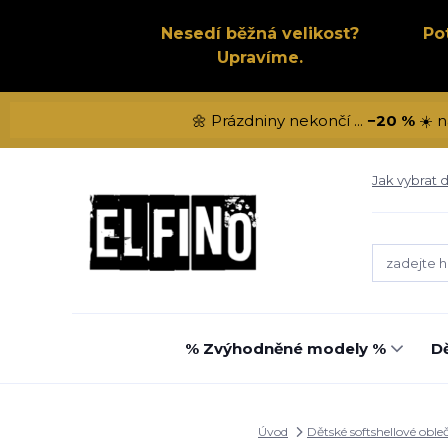
Nesedí běžná velikost?
Po
Upravíme.
🌼 Prázdniny nekončí ...
−20 %
☀️ n
Jak vybrat d
% Zvýhodněné modely %
Dě
Úvod
Dětské softshellové oble