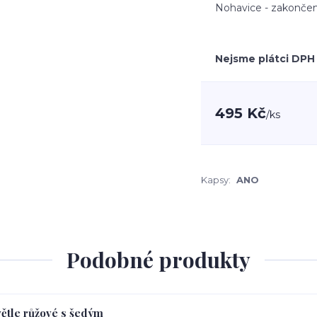
Nohavice - zakončen
Nejsme plátci DPH
495 Kč
/
ks
Kapsy:
ANO
Podobné produkty
větle růžové s šedým