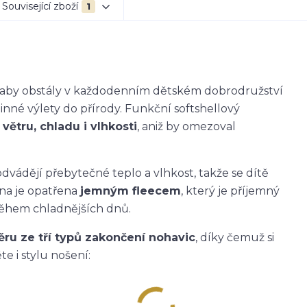
Související zboží
1
k, aby obstály v každodenním dětském dobrodružství
dinné výlety do přírody. Funkční softshellový
větru, chladu i vlhkosti
, aniž by omezoval
dvádějí přebytečné teplo a vlhkost, takže se dítě
ana je opatřena
jemným fleecem
, který je příjemný
během chladnějších dnů.
ěru ze tří typů zakončení nohavic
, díky čemuž si
e i stylu nošení: