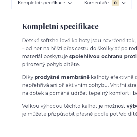
Kompletní specifikace
Komentáře
0
Kompletní specifikace
Dětské softshellové kalhoty jsou navržené ta
– od her na hřišti přes cestu do školky až po ro
materiál poskytuje
spolehlivou ochranu proti 
přirozený pohyb dítěte.
Díky
prodyšné membráně
kalhoty efektivně o
nepřehřívá ani při aktivním pohybu. Vnitřní str
na dotek a pomáhá udržet tepelný komfort i 
Velkou výhodou těchto kalhot je možnost
výb
je můžete přizpůsobit přesně podle potřeb dítět