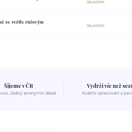
SKLADEM
rné se světle růžovým
SKLADEM
Šijeme v ČR
Vydrží víc než se
voz, žádný anonymní sklad
Kvalitní zpracování a pe