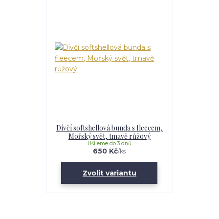
Dívčí softshellová bunda s fleecem,
Mořský svět, tmavě růžový
Ušijeme do 3 dnů
650 Kč
/
ks
Zvolit variantu