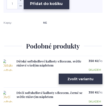
Přidat do košíku
Kapsy:
NE
Podobné produkty
Dětské softshellové kalhoty s fleecem, světle
350 Kč
/
ks
růžové s šedým nápletem
SKLADEM
Zvolit variantu
Dívčí softshellové kalhoty s fleecem, černé se
350 Kč
/
ks
světle růžovým nápletem
SKLADEM