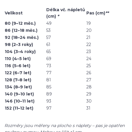
Délka vč. nápletů
Velikost
Pas (cm)
**
(cm)
*
80 (9–12 měs.)
49
19
86 (12–18 měs.)
53
20
92 (18–24 měs.)
57
21
98 (2–3 roky)
61
22
104 (3–4 roky)
65
23
110 (4–5 let)
69
24
116 (5–6 let)
73
25
122 (6–7 let)
77
26
128 (7–8 let)
81
27
134 (8–9 let)
85
28
140 (9–10 let)
89
29
146 (10–11 let)
93
30
152 (11–12 let)
97
31
Rozměry jsou měřeny na plocho s náplety – pas je opatřen