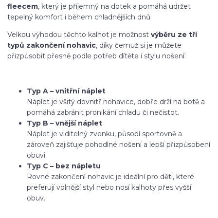
fleecem
, který je příjemný na dotek a pomáhá udržet
tepelný komfort i během chladnějších dnů.
Velkou výhodou těchto kalhot je možnost
výběru ze tří
typů zakončení nohavic
, díky čemuž si je můžete
přizpůsobit přesně podle potřeb dítěte i stylu nošení:
Typ A – vnitřní náplet
Náplet je všitý dovnitř nohavice, dobře drží na botě a
pomáhá zabránit pronikání chladu či nečistot.
Typ B – vnější náplet
Náplet je viditelný zvenku, působí sportovně a
zároveň zajišťuje pohodlné nošení a lepší přizpůsobení
obuvi.
Typ C – bez nápletu
Rovné zakončení nohavic je ideální pro děti, které
preferují volnější styl nebo nosí kalhoty přes vyšší
obuv.