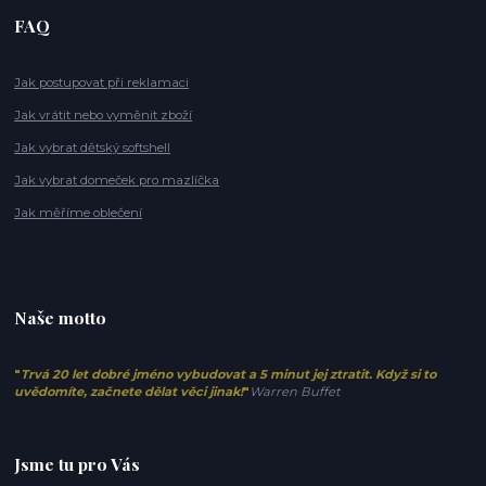
FAQ
Jak postupovat při reklamaci
Jak vrátit nebo vyměnit zboží
Jak vybrat dětský softshell
Jak vybrat domeček pro mazlíčka
Jak měříme oblečení
Naše motto
"
Trvá 20 let dobré jméno vybudovat a 5 minut jej ztratit. Když si to
uvědomíte, začnete dělat věci jinak!
"
Warren Buffet
Jsme tu pro Vás