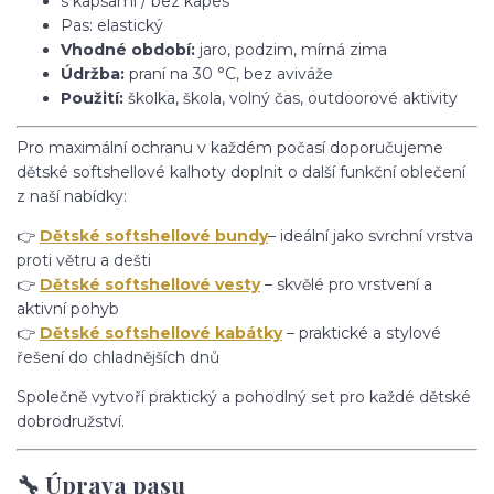
s kapsami / bez kapes
Pas: elastický
Vhodné období:
jaro, podzim, mírná zima
Údržba:
praní na 30 °C, bez aviváže
Použití:
školka, škola, volný čas, outdoorové aktivity
Pro maximální ochranu v každém počasí doporučujeme
dětské softshellové kalhoty doplnit o další funkční oblečení
z naší nabídky:
👉
Dětské softshellové bundy
– ideální jako svrchní vrstva
proti větru a dešti
👉
Dětské softshellové vesty
– skvělé pro vrstvení a
aktivní pohyb
👉
Dětské softshellové kabátky
– praktické a stylové
řešení do chladnějších dnů
Společně vytvoří praktický a pohodlný set pro každé dětské
dobrodružství.
🔧 Úprava pasu