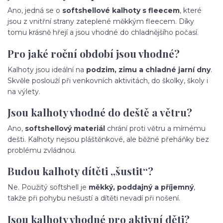
Ano, jedná se o
softshellové kalhoty s fleecem
, které
jsou z vnitřní strany zateplené měkkým fleecem. Díky
tomu krásně hřejí a jsou vhodné do chladnějšího počasí.
Pro jaké roční období jsou vhodné?
Kalhoty jsou ideální na
podzim, zimu a chladné jarní dny
.
Skvěle poslouží při venkovních aktivitách, do školky, školy i
na výlety.
Jsou kalhoty vhodné do deště a větru?
Ano,
softshellový materiál
chrání proti větru a mírnému
dešti. Kalhoty nejsou pláštěnkové, ale běžné přeháňky bez
problému zvládnou.
Budou kalhoty dítěti „šustit“?
Ne. Použitý softshell je
měkký, poddajný a příjemný
,
takže při pohybu nešustí a dítěti nevadí při nošení.
Jsou kalhoty vhodné pro aktivní děti?