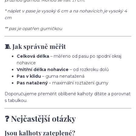
pružnou gumou. Mohou se lišit ±1 cm.
* náplet v pase je vysoký 6 cm a na nohavicích je vysoký 4
cm
** pas je opatřen gumičkou
🧵 Jak správně měřit
Celková délka
– měřeno od pasu po spodní okraj
nohavice
Vnitřní délka nohavice
– od rozkroku dolů
Pas v klidu
– guma nenatažená
Pas natažený
– maximální roztažení gumy
Doporučujeme přeměřit oblíbené kalhoty dítěte a porovnat
s tabulkou.
❓ Nejčastější otázky
Jsou kalhoty zateplené?