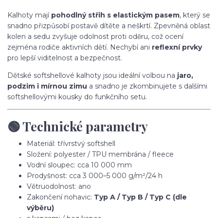
Kalhoty mají
pohodlný střih s elastickým pasem
, který se
snadno přizpůsobí postavě dítěte a neškrtí. Zpevněná oblast
kolen a sedu zvyšuje odolnost proti oděru, což ocení
zejména rodiče aktivních dětí. Nechybí ani
reflexní prvky
pro lepší viditelnost a bezpečnost.
Dětské softshellové kalhoty jsou ideální volbou na
jaro,
podzim i mírnou zimu
a snadno je zkombinujete s dalšími
softshellovými kousky do funkčního setu.
🟢 Technické parametry
Materiál: třívrstvý softshell
Složení: polyester / TPU membrána / fleece
Vodní sloupec: cca 10 000 mm
Prodyšnost: cca 3 000–5 000 g/m²/24 h
Větruodolnost: ano
Zakončení nohavic:
Typ A / Typ B / Typ C (dle
výběru)