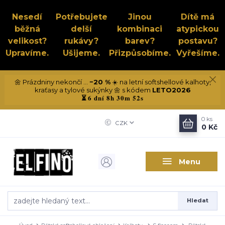
Nesedí
Potřebujete
Jinou
Dítě má
běžná
delší
kombinaci
atypickou
velikost?
rukávy?
barev?
postavu?
Upravíme.
Ušijeme.
Přizpůsobíme.
Vyřešíme.
🌼 Prázdniny nekončí ...
−20 %
☀️ na letní softshellové kalhoty,
kraťasy a tylové sukýnky 🌼 s kódem
LETO2026
6 dní 8h 30m 51s
⏳
0
ks
CZK
0 Kč
Menu
Hledat