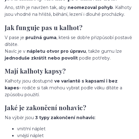
Ano, střih je navržen tak, aby
neomezoval pohyb
. Kalhoty
jsou vhodné na hřiště, běhání, lezení i dlouhé procházky.
Jak funguje pas u kalhot?
V pase je
pružná guma
, která se dobře přizpůsobí postavě
dítěte.
Navíc je v
nápletu otvor pro úpravu
, takže gumu lze
jednoduše zkrátit nebo povolit
podle potřeby.
Mají kalhoty kapsy?
Kalhoty jsou dostupné
ve variantě s kapsami i bez
kapes
– rodiče si tak mohou vybrat podle věku dítěte a
způsobu použití.
Jaké je zakončení nohavic?
Na výběr jsou
3 typy zakončení nohavic
:
vnitřní náplet
vnější náplet