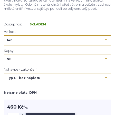
Kvalitní dívčí softshellové kalhoty ideální na venkovní hry, školku,
školu i výlety. Odolný materiál chrání před větrem a deštěm, zatímco
měkká vnitřní vrstva zajišťuje pohodlí po celý den.
celý popis
Dostupnost
SKLADEM
Velikost
Kapsy
Nohavice - zakončení
Nejsme plátci DPH
460 Kč
/
ks