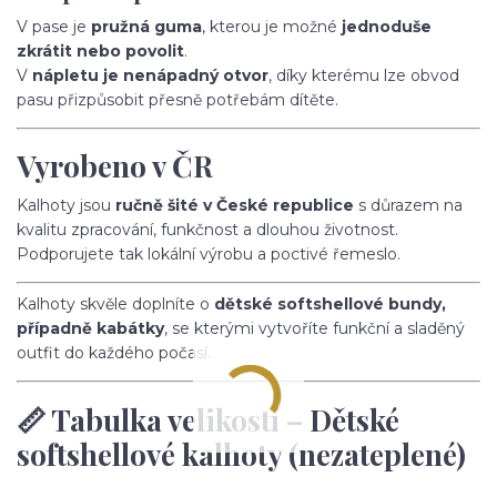
V pase je
pružná guma
, kterou je možné
jednoduše
zkrátit nebo povolit
.
V
nápletu je nenápadný otvor
, díky kterému lze obvod
pasu přizpůsobit přesně potřebám dítěte.
Vyrobeno v ČR
Kalhoty jsou
ručně šité v České republice
s důrazem na
kvalitu zpracování, funkčnost a dlouhou životnost.
Podporujete tak lokální výrobu a poctivé řemeslo.
Kalhoty skvěle doplníte o
dětské softshellové bundy,
případně kabátky
, se kterými vytvoříte funkční a sladěný
outfit do každého počasí.
📏 Tabulka velikostí – Dětské
softshellové kalhoty (nezateplené)