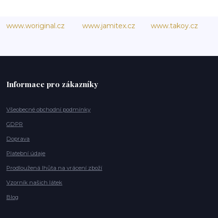
www.woriginal.cz
www.jamitex.cz
www.takoy.cz
Informace pro zákazníky
Všeobecné obchodní podmínky
GDPR
Doprava
Platební údaje
Prodloužená lhůta na vrácení zboží
Vzorník našich látek
Blog