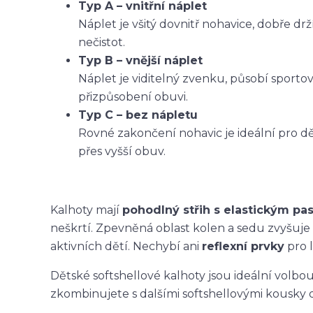
Typ A – vnitřní náplet
Náplet je všitý dovnitř nohavice, dobře dr
nečistot.
Typ B – vnější náplet
Náplet je viditelný zvenku, působí sporto
přizpůsobení obuvi.
Typ C – bez nápletu
Rovné zakončení nohavic je ideální pro dět
přes vyšší obuv.
Kalhoty mají
pohodlný střih s elastickým p
neškrtí. Zpevněná oblast kolen a sedu zvyšuje
aktivních dětí. Nechybí ani
reflexní prvky
pro l
Dětské softshellové kalhoty jsou ideální volbo
zkombinujete s dalšími softshellovými kousky 