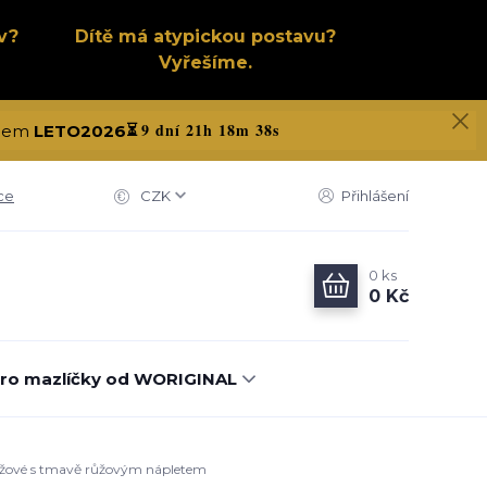
v?
Dítě má atypickou postavu?
Vyřešíme.
9 dní 21h 18m 37s
kódem
LETO2026
⏳
ce
CZK
Přihlášení
0
ks
0 Kč
ro mazlíčky od WORIGINAL
 růžové s tmavě růžovým nápletem