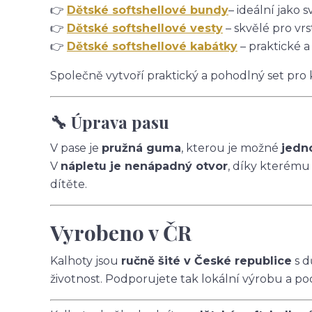
👉
Dětské softshellové bundy
– ideální jako s
👉
Dětské softshellové vesty
– skvělé pro vrs
👉
Dětské softshellové kabátky
– praktické a
Společně vytvoří praktický a pohodlný set pro
🔧 Úprava pasu
V pase je
pružná guma
, kterou je možné
jedn
V
nápletu je nenápadný otvor
, díky kterému
dítěte.
Vyrobeno v ČR
Kalhoty jsou
ručně šité v České republice
s d
životnost. Podporujete tak lokální výrobu a po