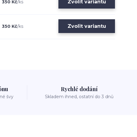
Zvolit variantu
350 Kč
/
ks
Zvolit variantu
350 Kč
/
ks
zónu
Rychlé dodání
vné švy
Skladem ihned, ostatní do 3 dnů