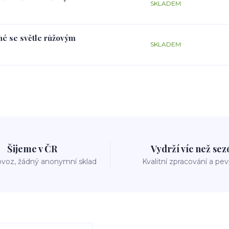
SKLADEM
rné se světle růžovým
SKLADEM
Šijeme v ČR
Vydrží víc než se
voz, žádný anonymní sklad
Kvalitní zpracování a pe