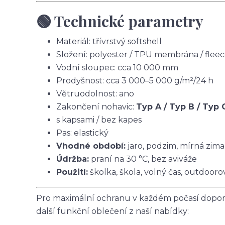
🟢 Technické parametry
Materiál: třívrstvý softshell
Složení: polyester / TPU membrána / flee
Vodní sloupec: cca 10 000 mm
Prodyšnost: cca 3 000–5 000 g/m²/24 h
Větruodolnost: ano
Zakončení nohavic:
Typ A / Typ B / Typ 
s kapsami / bez kapes
Pas: elastický
Vhodné období:
jaro, podzim, mírná zima
Údržba:
praní na 30 °C, bez aviváže
Použití:
školka, škola, volný čas, outdoorov
Pro maximální ochranu v každém počasí doporu
další funkční oblečení z naší nabídky: