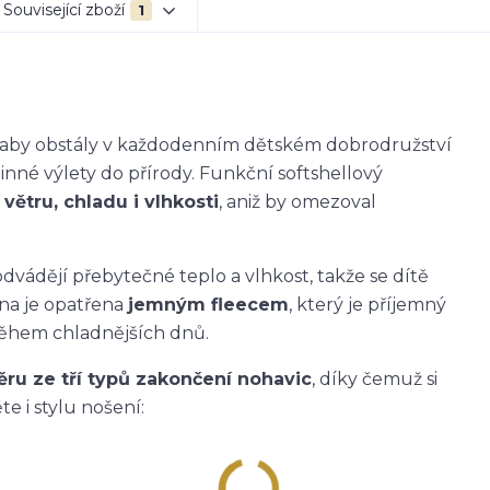
Související zboží
1
k, aby obstály v každodenním dětském dobrodružství
dinné výlety do přírody. Funkční softshellový
větru, chladu i vlhkosti
, aniž by omezoval
dvádějí přebytečné teplo a vlhkost, takže se dítě
ana je opatřena
jemným fleecem
, který je příjemný
během chladnějších dnů.
ěru ze tří typů zakončení nohavic
, díky čemuž si
e i stylu nošení: