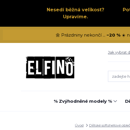
Nesedí běžná velikost?
Po
Upravíme.
🌼 Prázdniny nekončí ...
−20 %
☀️ n
Jak vybrat d
% Zvýhodněné modely %
Dě
Úvod
Dětské softshellové oble