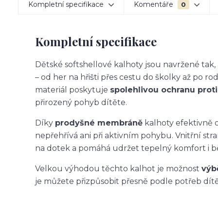
Kompletní specifikace
Komentáře
0
Kompletní specifikace
Dětské softshellové kalhoty jsou navržené ta
– od her na hřišti přes cestu do školky až po ro
materiál poskytuje
spolehlivou ochranu proti 
přirozený pohyb dítěte.
Díky
prodyšné membráně
kalhoty efektivně o
nepřehřívá ani při aktivním pohybu. Vnitřní str
na dotek a pomáhá udržet tepelný komfort i 
Velkou výhodou těchto kalhot je možnost
výb
je můžete přizpůsobit přesně podle potřeb dítět