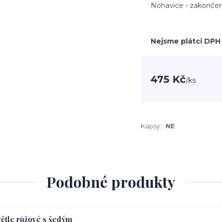
Nohavice - zakončen
Nejsme plátci DPH
475 Kč
/
ks
Kapsy:
NE
Podobné produkty
větle růžové s šedým