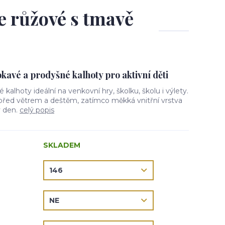
le růžové s tmavě
avé a prodyšné kalhoty pro aktivní děti
vé kalhoty ideální na venkovní hry, školku, školu i výlety.
 před větrem a deštěm, zatímco měkká vnitřní vrstva
ý den.
celý popis
SKLADEM