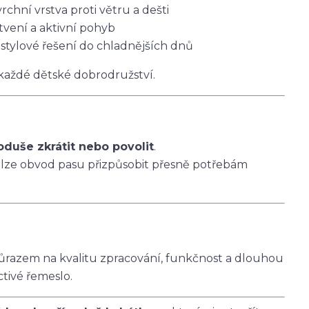
vrchní vrstva proti větru a dešti
tvení a aktivní pohyb
 stylové řešení do chladnějších dnů
 každé dětské dobrodružství.
oduše zkrátit nebo povolit
.
 lze obvod pasu přizpůsobit přesně potřebám
ůrazem na kvalitu zpracování, funkčnost a dlouhou
ctivé řemeslo.