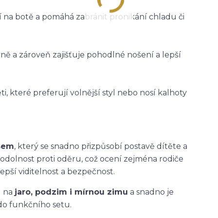
ží na botě a pomáhá zabránit pronikání chladu či
vně a zároveň zajišťuje pohodlné nošení a lepší
i, které preferují volnější styl nebo nosí kalhoty
asem
, který se snadno přizpůsobí postavě dítěte a
 odolnost proti oděru, což ocení zejména rodiče
epší viditelnost a bezpečnost.
u na
jaro, podzim i mírnou zimu
a snadno je
do funkčního setu.