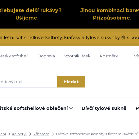
třebujete delší rukávy?
Jinou kombinaci bare
Ušijeme.
Přizpůsobíme.
a letní softshellové kalhoty, kraťasy a tylové sukýnky 🌼 s 
ětský softshell
Doprava
Vzorník látek
Rozměry
Ví
Hledat
tské softshellové oblečení
Dívčí tylové sukně
P
čení
Kalhoty
S fleecem
Dětské softshellové kalhoty s fleecem, světle