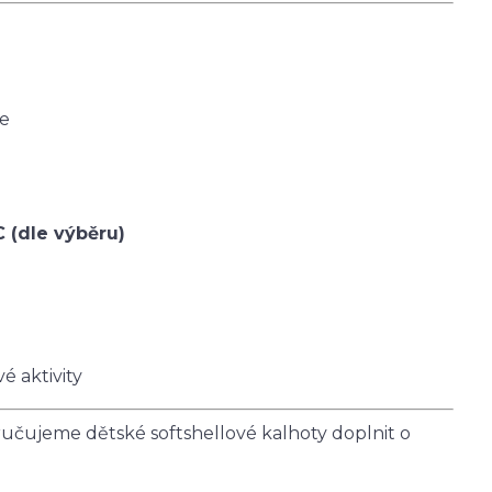
ce
C (dle výběru)
é aktivity
čujeme dětské softshellové kalhoty doplnit o