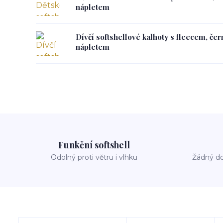
nápletem
Dívčí softshellové kalhoty s fleecem, če
nápletem
Funkční softshell
Odolný proti větru i vlhku
Žádný do