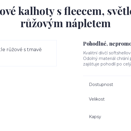
ové kalhoty s fleecem, svět
růžovým nápletem
Pohodlné, nepromok
Kvalitní dívčí softshello
Odolný materiál chrání
zajišťuje pohodlí po cel
Dostupnost
Velikost
Kapsy