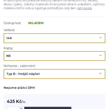
Kvalitní dívčí softshellové kalhoty ideální na venkovní hry, školku,
školu i výlety. Odolný materiál chrání před větrem a deštěm, zatímco
měkká vnitřní vrstva zajišťuje pohodlí po celý den.
celý popis
Dostupnost
SKLADEM
Velikost
Kapsy
Nohavice - zakončení
Nejsme plátci DPH
425 Kč
/
ks