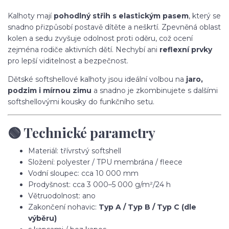
Kalhoty mají
pohodlný střih s elastickým pasem
, který se
snadno přizpůsobí postavě dítěte a neškrtí. Zpevněná oblast
kolen a sedu zvyšuje odolnost proti oděru, což ocení
zejména rodiče aktivních dětí. Nechybí ani
reflexní prvky
pro lepší viditelnost a bezpečnost.
Dětské softshellové kalhoty jsou ideální volbou na
jaro,
podzim i mírnou zimu
a snadno je zkombinujete s dalšími
softshellovými kousky do funkčního setu.
🟢 Technické parametry
Materiál: třívrstvý softshell
Složení: polyester / TPU membrána / fleece
Vodní sloupec: cca 10 000 mm
Prodyšnost: cca 3 000–5 000 g/m²/24 h
Větruodolnost: ano
Zakončení nohavic:
Typ A / Typ B / Typ C (dle
výběru)