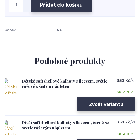
Přidat do košíku
Kapsy:
NE
Podobné produkty
Dětské softshellové kalhoty s fleecem, světle
350 Kč
/
ks
růžové s šedým nápletem
SKLADEM
Zvolit variantu
Dívčí softshellové kalhoty s fleecem, černé se
350 Kč
/
ks
světle růžovým nápletem
SKLADEM