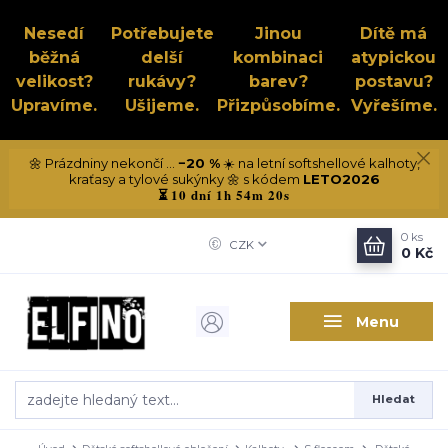
Nesedí
Potřebujete
Jinou
Dítě má
běžná
delší
kombinaci
atypickou
velikost?
rukávy?
barev?
postavu?
Upravíme.
Ušijeme.
Přizpůsobíme.
Vyřešíme.
🌼 Prázdniny nekončí ...
−20 %
☀️ na letní softshellové kalhoty,
kraťasy a tylové sukýnky 🌼 s kódem
LETO2026
10 dní 1h 54m 20s
⏳
0
ks
CZK
0 Kč
Menu
Hledat