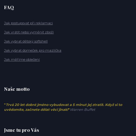
FAQ
Jak postupovat při reklamaci
Jak vrátit nebo vyměnit zboží
Jak vybrat dětský softshell
Jak vybrat domeček pro mazlíčka
Jak měříme oblečení
Naše motto
"
Trvá 20 let dobré jméno vybudovat a 5 minut jej ztratit. Když si to
uvědomíte, začnete dělat věci jinak!
"
Warren Buffet
Jsme tu pro Vás