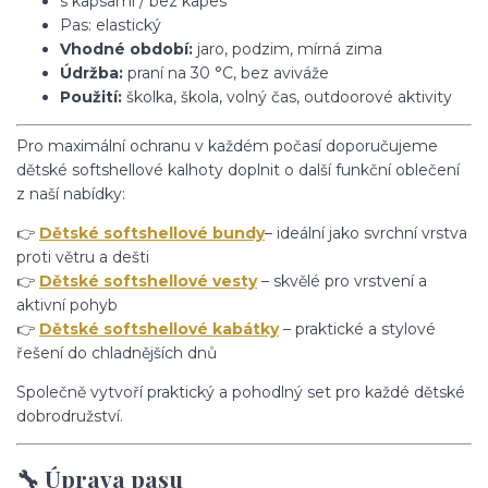
s kapsami / bez kapes
Pas: elastický
Vhodné období:
jaro, podzim, mírná zima
Údržba:
praní na 30 °C, bez aviváže
Použití:
školka, škola, volný čas, outdoorové aktivity
Pro maximální ochranu v každém počasí doporučujeme
dětské softshellové kalhoty doplnit o další funkční oblečení
z naší nabídky:
👉
Dětské softshellové bundy
– ideální jako svrchní vrstva
proti větru a dešti
👉
Dětské softshellové vesty
– skvělé pro vrstvení a
aktivní pohyb
👉
Dětské softshellové kabátky
– praktické a stylové
řešení do chladnějších dnů
Společně vytvoří praktický a pohodlný set pro každé dětské
dobrodružství.
🔧 Úprava pasu