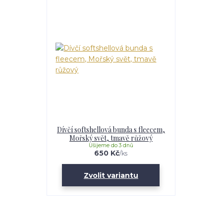
Dívčí softshellová bunda s fleecem,
Mořský svět, tmavě růžový
Ušijeme do 3 dnů
650 Kč
/
ks
Zvolit variantu