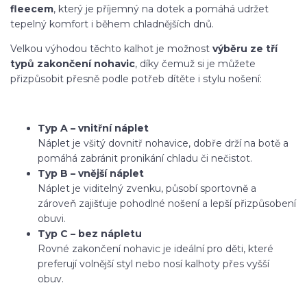
fleecem
, který je příjemný na dotek a pomáhá udržet
tepelný komfort i během chladnějších dnů.
Velkou výhodou těchto kalhot je možnost
výběru ze tří
typů zakončení nohavic
, díky čemuž si je můžete
přizpůsobit přesně podle potřeb dítěte i stylu nošení:
Typ A – vnitřní náplet
Náplet je všitý dovnitř nohavice, dobře drží na botě a
pomáhá zabránit pronikání chladu či nečistot.
Typ B – vnější náplet
Náplet je viditelný zvenku, působí sportovně a
zároveň zajišťuje pohodlné nošení a lepší přizpůsobení
obuvi.
Typ C – bez nápletu
Rovné zakončení nohavic je ideální pro děti, které
preferují volnější styl nebo nosí kalhoty přes vyšší
obuv.