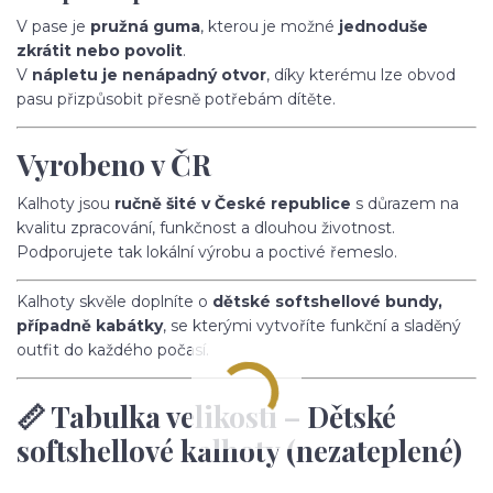
V pase je
pružná guma
, kterou je možné
jednoduše
zkrátit nebo povolit
.
V
nápletu je nenápadný otvor
, díky kterému lze obvod
pasu přizpůsobit přesně potřebám dítěte.
Vyrobeno v ČR
Kalhoty jsou
ručně šité v České republice
s důrazem na
kvalitu zpracování, funkčnost a dlouhou životnost.
Podporujete tak lokální výrobu a poctivé řemeslo.
Kalhoty skvěle doplníte o
dětské softshellové bundy,
případně kabátky
, se kterými vytvoříte funkční a sladěný
outfit do každého počasí.
📏 Tabulka velikostí – Dětské
softshellové kalhoty (nezateplené)