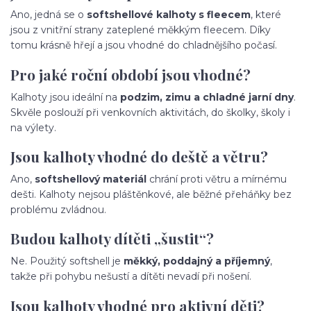
Ano, jedná se o
softshellové kalhoty s fleecem
, které
jsou z vnitřní strany zateplené měkkým fleecem. Díky
tomu krásně hřejí a jsou vhodné do chladnějšího počasí.
Pro jaké roční období jsou vhodné?
Kalhoty jsou ideální na
podzim, zimu a chladné jarní dny
.
Skvěle poslouží při venkovních aktivitách, do školky, školy i
na výlety.
Jsou kalhoty vhodné do deště a větru?
Ano,
softshellový materiál
chrání proti větru a mírnému
dešti. Kalhoty nejsou pláštěnkové, ale běžné přeháňky bez
problému zvládnou.
Budou kalhoty dítěti „šustit“?
Ne. Použitý softshell je
měkký, poddajný a příjemný
,
takže při pohybu nešustí a dítěti nevadí při nošení.
Jsou kalhoty vhodné pro aktivní děti?