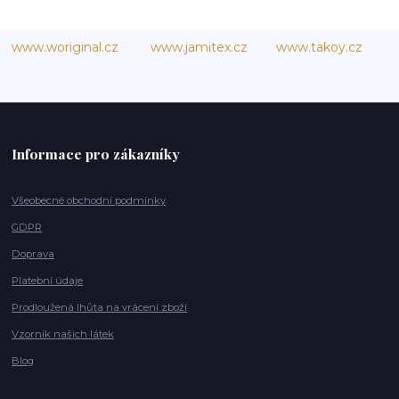
www.woriginal.cz
www.jamitex.cz
www.takoy.cz
Informace pro zákazníky
Všeobecné obchodní podmínky
GDPR
Doprava
Platební údaje
Prodloužená lhůta na vrácení zboží
Vzorník našich látek
Blog