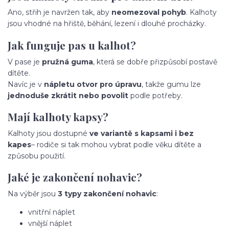
Ano, střih je navržen tak, aby
neomezoval pohyb
. Kalhoty
jsou vhodné na hřiště, běhání, lezení i dlouhé procházky.
Jak funguje pas u kalhot?
V pase je
pružná guma
, která se dobře přizpůsobí postavě
dítěte.
Navíc je v
nápletu otvor pro úpravu
, takže gumu lze
jednoduše zkrátit nebo povolit
podle potřeby.
Mají kalhoty kapsy?
Kalhoty jsou dostupné
ve variantě s kapsami i bez
kapes
– rodiče si tak mohou vybrat podle věku dítěte a
způsobu použití.
Jaké je zakončení nohavic?
Na výběr jsou
3 typy zakončení nohavic
:
vnitřní náplet
vnější náplet