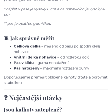
pružnou gumou. Mohou se lišit ±1 cm.
* náplet v pase je vysoký 6 cm a na nohavicích je vysoký 4
cm
** pas je opatřen gumičkou
🧵 Jak správně měřit
Celková délka
– měřeno od pasu po spodní okraj
nohavice
Vnitřní délka nohavice
– od rozkroku dolů
Pas v klidu
– guma nenatažená
Pas natažený
– maximální roztažení gumy
Doporučujeme přeměřit oblíbené kalhoty dítěte a porovnat
s tabulkou.
❓ Nejčastější otázky
Jsou kalhoty zateplené?