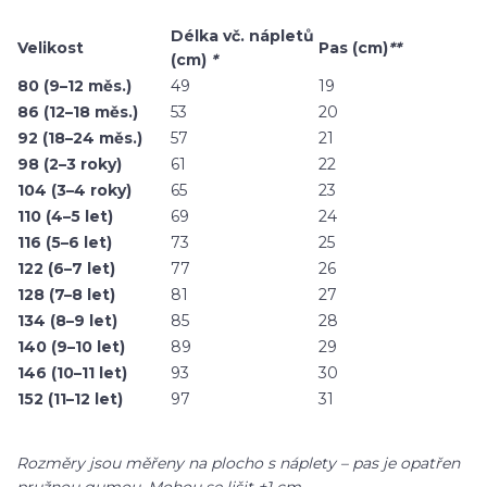
Délka vč. nápletů
Velikost
Pas (cm)
**
(cm)
*
80 (9–12 měs.)
49
19
86 (12–18 měs.)
53
20
92 (18–24 měs.)
57
21
98 (2–3 roky)
61
22
104 (3–4 roky)
65
23
110 (4–5 let)
69
24
116 (5–6 let)
73
25
122 (6–7 let)
77
26
128 (7–8 let)
81
27
134 (8–9 let)
85
28
140 (9–10 let)
89
29
146 (10–11 let)
93
30
152 (11–12 let)
97
31
Rozměry jsou měřeny na plocho s náplety – pas je opatřen