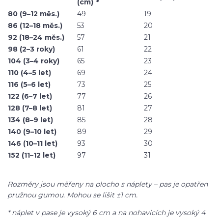
(cm)
*
80 (9–12 měs.)
49
19
86 (12–18 měs.)
53
20
92 (18–24 měs.)
57
21
98 (2–3 roky)
61
22
104 (3–4 roky)
65
23
110 (4–5 let)
69
24
116 (5–6 let)
73
25
122 (6–7 let)
77
26
128 (7–8 let)
81
27
134 (8–9 let)
85
28
140 (9–10 let)
89
29
146 (10–11 let)
93
30
152 (11–12 let)
97
31
Rozměry jsou měřeny na plocho s náplety – pas je opatřen
pružnou gumou. Mohou se lišit ±1 cm.
* náplet v pase je vysoký 6 cm a na nohavicích je vysoký 4