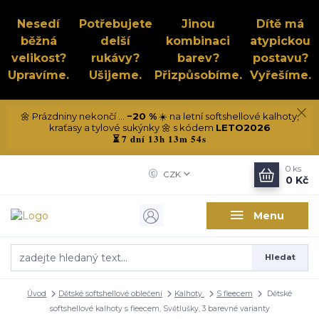
Nesedí
Potřebujete
Jinou
Dítě má
běžná
delší
kombinaci
atypickou
velikost?
rukávy?
barev?
postavu?
Upravíme.
Ušijeme.
Přizpůsobíme.
Vyřešíme.
🌼 Prázdniny nekončí ...
−20 %
☀️ na letní softshellové kalhoty,
kraťasy a tylové sukýnky 🌼 s kódem
LETO2026
7 dní 13h 13m 53s
⏳
0
ks
CZK
0 Kč
Menu
Hledat
Úvod
Dětské softshellové oblečení
Kalhoty
S fleecem
Dětské
softshellové kalhoty s fleecem, Světlušky, 3 barevné varianty