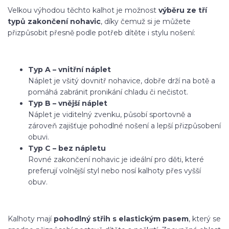
Velkou výhodou těchto kalhot je možnost
výběru ze tří
typů zakončení nohavic
, díky čemuž si je můžete
přizpůsobit přesně podle potřeb dítěte i stylu nošení:
Typ A – vnitřní náplet
Náplet je všitý dovnitř nohavice, dobře drží na botě a
pomáhá zabránit pronikání chladu či nečistot.
Typ B – vnější náplet
Náplet je viditelný zvenku, působí sportovně a
zároveň zajišťuje pohodlné nošení a lepší přizpůsobení
obuvi.
Typ C – bez nápletu
Rovné zakončení nohavic je ideální pro děti, které
preferují volnější styl nebo nosí kalhoty přes vyšší
obuv.
Kalhoty mají
pohodlný střih s elastickým pasem
, který se