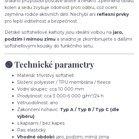
snadno přizpůsobí postavě dítěte a neškrtí. Zpevněná oblast
kolen a sedu zvyšuje odolnost proti oděru, což ocení
zejména rodiče aktivních dětí. Nechybí ani
reflexní prvky
pro lepší viditelnost a bezpečnost.
Dětské softshellové kalhoty jsou ideální volbou na
jaro,
podzim i mírnou zimu
a snadno je zkombinujete s dalšími
softshellovými kousky do funkčního setu.
🟢 Technické parametry
Materiál: třívrstvý softshell
Složení: polyester / TPU membrána / fleece
Vodní sloupec: cca 10 000 mm
Prodyšnost: cca 3 000–5 000 g/m²/24 h
Větruodolnost: ano
Zakončení nohavic:
Typ A / Typ B / Typ C (dle
výběru)
s kapsami / bez kapes
Pas: elastický
Vhodné období:
jaro, podzim, mírná zima