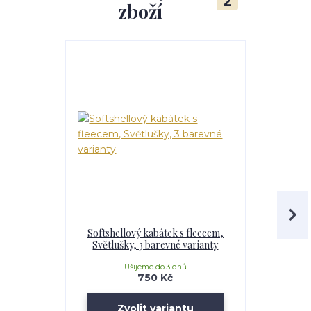
2
zboží
Softshellový kabátek s fleecem,
Dívčí softsh
Světlušky, 3 barevné varianty
s kapucí / 
ba
Ušijeme do 3 dnů
U
750 Kč
Zvolit variantu
Zv