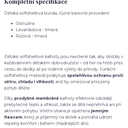
Kompletní specifikace
Dětská softshellová bunda, různé barevné provedení:
Ostružina
Levandulová - tmavá
Růžová - tmavá
Dětské softshellové kalhoty jsou navržené tak, aby obstály v
každodenním dětském dobrodružství – od her na hřišti přes
cestu do školky až po rodinné výlety do přírody. Funkční
softshellový materiál poskytuje
spolehlivou ochranu proti
větru, chladu i vlhkosti
, aniž by omezoval přirozený
pohyb dítěte.
Díky
prodyšné membráně
kalhoty efektivně odvádějí
přebytečné teplo a vlhkost, takže se dítě nepřehřívá ani při
aktivním pohybu. Vnitřní strana je opatřena
jemným
fleecem
, který je příjemný na dotek a pomáhá udržet
tepelný komfort i během chladnějších dnů.