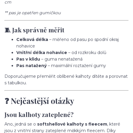
cm
** pas je opatřen gumičkou
🧵 Jak správně měřit
Celková délka
– měřeno od pasu po spodní okraj
nohavice
Vnitřní délka nohavice
– od rozkroku dolů
Pas v klidu
– guma nenatažená
Pas natažený
– maximální roztažení gumy
Doporučujeme přeměřit oblíbené kalhoty dítěte a porovnat
s tabulkou.
❓ Nejčastější otázky
Jsou kalhoty zateplené?
Ano, jedná se o
softshellové kalhoty s fleecem
, které
jsou z vnitřní strany zateplené měkkým fleecem. Díky