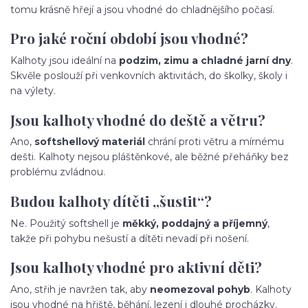
tomu krásně hřejí a jsou vhodné do chladnějšího počasí.
Pro jaké roční období jsou vhodné?
Kalhoty jsou ideální na
podzim, zimu a chladné jarní dny
.
Skvěle poslouží při venkovních aktivitách, do školky, školy i
na výlety.
Jsou kalhoty vhodné do deště a větru?
Ano,
softshellový materiál
chrání proti větru a mírnému
dešti. Kalhoty nejsou pláštěnkové, ale běžné přeháňky bez
problému zvládnou.
Budou kalhoty dítěti „šustit“?
Ne. Použitý softshell je
měkký, poddajný a příjemný
,
takže při pohybu nešustí a dítěti nevadí při nošení.
Jsou kalhoty vhodné pro aktivní děti?
Ano, střih je navržen tak, aby
neomezoval pohyb
. Kalhoty
jsou vhodné na hřiště, běhání, lezení i dlouhé procházky.