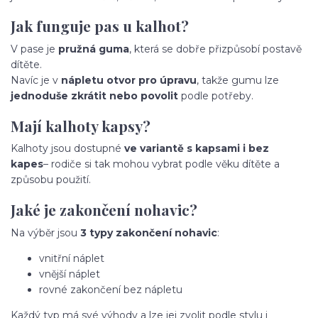
Jak funguje pas u kalhot?
V pase je
pružná guma
, která se dobře přizpůsobí postavě
dítěte.
Navíc je v
nápletu otvor pro úpravu
, takže gumu lze
jednoduše zkrátit nebo povolit
podle potřeby.
Mají kalhoty kapsy?
Kalhoty jsou dostupné
ve variantě s kapsami i bez
kapes
– rodiče si tak mohou vybrat podle věku dítěte a
způsobu použití.
Jaké je zakončení nohavic?
Na výběr jsou
3 typy zakončení nohavic
:
vnitřní náplet
vnější náplet
rovné zakončení bez nápletu
Každý typ má své výhody a lze jej zvolit podle stylu i