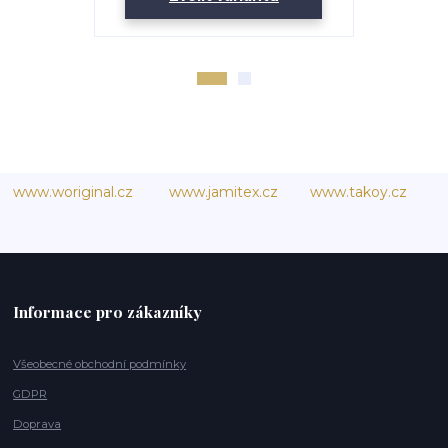
www.woriginal.cz
www.jamitex.cz
www.takoy.cz
Informace pro zákazníky
Všeobecné obchodní podmínky
GDPR
Doprava