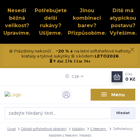
Nesedí
Potřebujete
Jinou
Dítě má
běžná
delší
kombinaci
atypickou
velikost?
rukávy?
barev?
postavu?
Upravíme.
Ušijeme.
Přizpůsobíme.
Vyřešíme.
🌼 Prázdniny nekončí ...
−20 %
☀️ na letní softshellové kalhoty,
kraťasy a tylové sukýnky 🌼 s kódem
LETO2026
9 dní 23h 11m 36s
⏳
0
ks
CZK
0 Kč
Menu
Hledat
Úvod
Dětské softshellové oblečení
Kabátky
S fleecem
Softshellový
kabátek s fleecem, Maskáč