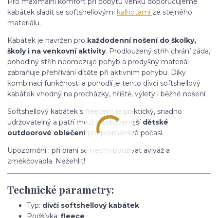
Pro maximální komfort při pobytu venku doporučujeme
kabátek sladit se softshellovými
kalhotami
ze stejného
materiálu.
Kabátek je navržen pro
každodenní nošení do školky,
školy i na venkovní aktivity
. Prodloužený střih chrání záda,
pohodlný střih neomezuje pohyb a prodyšný materiál
zabraňuje přehřívání dítěte při aktivním pohybu. Díky
kombinaci funkčnosti a pohodlí je tento dívčí softshellový
kabátek vhodný na procházky, hřiště, výlety i běžné nošení.
Softshellový kabátek s fleecem je praktický, snadno
udržovatelný a patří mezi nejoblíbenější
dětské
outdoorové oblečení
pro proměnlivé počasí.
Upozornění : při praní se nesmí používat aviváž a
změkčovadla. Nežehlit!
Technické parametry:
Typ:
dívčí softshellový kabátek
Podšívka:
fleece