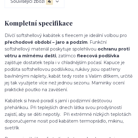
Související zboží
4
Kompletní specifikace
Dívčí softshellový kabátek s fleecem je ideální volbou pro
přechodové období – jaro a podzim
. Funkční
softshellový materiál poskytuje spolehlivou
ochranu proti
větru a mírnému dešti
, zatímco
fleecová podšívka
zajišťuje dostatek tepla i v chladnějším počasí. Kapuce je
podšita softshellovou podšívkou, rukávy jsou opatřeny
bavlněnými náplety, kabát tedy roste s Vašim dítkem, určitě
jej tak využijete více než jednou sezonu. Maminky ocení
praktické poutko na zavěšení.
Kabátek si hravě poradí s jarní i podzimní dešťovou
přeháňkou. Při teplejších dnech látka svou prodyšností
zajistí, aby se děti nepotily. Při extrémně nízkých teplotách
doporučujeme nosit pod kabátem termoprádlo, mikinu,
svetřík