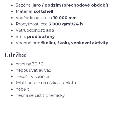
Sezóna:
jaro / podzim (přechodové období)
Materiál:
softshell
Voděodolnost: cca
10 000 mm
Prodyšnost: cca
3 000 g/m²/24 h
Větruodolnost:
ano
Střih:
prodloužený
Vhodné pro:
školku, školu, venkovní aktivity
Údržba:
praní na 30 °C
nepoužívat aviváž
nesušit v sušičce
žehlit pouze na nízkou teplotu
nebělit
nesmí se čistit chemicky