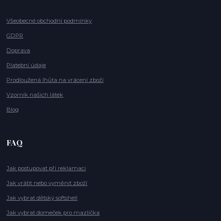
Všeobecné obchodní podmínky
GDPR
Doprava
Platební údaje
Prodloužená lhůta na vrácení zboží
Vzorník našich látek
Blog
FAQ
Jak postupovat při reklamaci
Jak vrátit nebo vyměnit zboží
Jak vybrat dětský softshell
Jak vybrat domeček pro mazlíčka