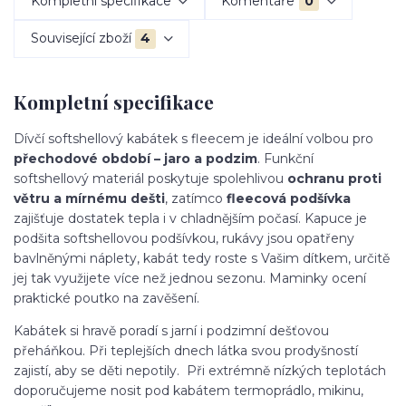
Kompletní specifikace
Komentáře
0
Související zboží
4
Kompletní specifikace
Dívčí softshellový kabátek s fleecem je ideální volbou pro
přechodové období – jaro a podzim
. Funkční
softshellový materiál poskytuje spolehlivou
ochranu proti
větru a mírnému dešti
, zatímco
fleecová podšívka
zajišťuje dostatek tepla i v chladnějším počasí. Kapuce je
podšita softshellovou podšívkou, rukávy jsou opatřeny
bavlněnými náplety, kabát tedy roste s Vašim dítkem, určitě
jej tak využijete více než jednou sezonu. Maminky ocení
praktické poutko na zavěšení.
Kabátek si hravě poradí s jarní i podzimní dešťovou
přeháňkou. Při teplejších dnech látka svou prodyšností
zajistí, aby se děti nepotily. Při extrémně nízkých teplotách
doporučujeme nosit pod kabátem termoprádlo, mikinu,