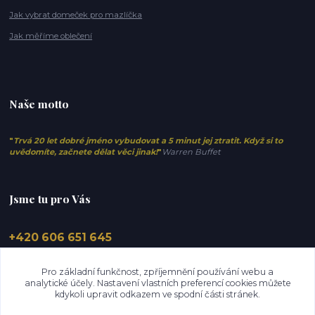
Jak vybrat domeček pro mazlíčka
Jak měříme oblečení
Naše motto
"
Trvá 20 let dobré jméno vybudovat a 5 minut jej ztratit. Když si to
uvědomíte, začnete dělat věci jinak!
"
Warren Buffet
Jsme tu pro Vás
+420 606 651 645
info@elfino.cz
Pro základní funkčnost, zpříjemnění používání webu a
analytické účely. Nastavení vlastních preferencí cookies můžete
kdykoli upravit odkazem ve spodní části stránek.