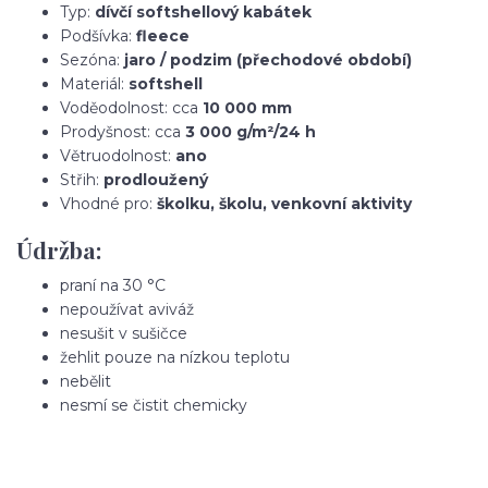
Typ:
dívčí softshellový kabátek
Podšívka:
fleece
Sezóna:
jaro / podzim (přechodové období)
Materiál:
softshell
Voděodolnost: cca
10 000 mm
Prodyšnost: cca
3 000 g/m²/24 h
Větruodolnost:
ano
Střih:
prodloužený
Vhodné pro:
školku, školu, venkovní aktivity
Údržba:
praní na 30 °C
nepoužívat aviváž
nesušit v sušičce
žehlit pouze na nízkou teplotu
nebělit
nesmí se čistit chemicky