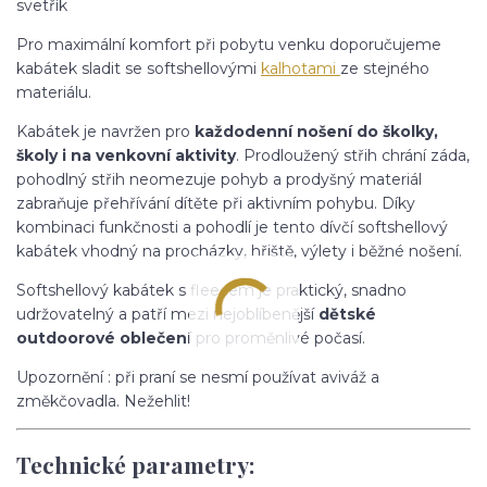
svetřík
Pro maximální komfort při pobytu venku doporučujeme
kabátek sladit se softshellovými
kalhotami
ze stejného
materiálu.
Kabátek je navržen pro
každodenní nošení do školky,
školy i na venkovní aktivity
. Prodloužený střih chrání záda,
pohodlný střih neomezuje pohyb a prodyšný materiál
zabraňuje přehřívání dítěte při aktivním pohybu. Díky
kombinaci funkčnosti a pohodlí je tento dívčí softshellový
kabátek vhodný na procházky, hřiště, výlety i běžné nošení.
Softshellový kabátek s fleecem je praktický, snadno
udržovatelný a patří mezi nejoblíbenější
dětské
outdoorové oblečení
pro proměnlivé počasí.
Upozornění : při praní se nesmí používat aviváž a
změkčovadla. Nežehlit!
Technické parametry: