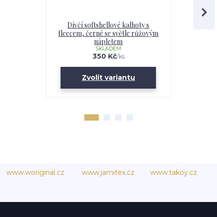
Dívčí softshellové kalhoty s
Dětské s
fleecem, černé se světle růžovým
fleecem, 
nápletem
růž
SKLADEM
350 Kč
/
ks
Zvolit variantu
Zv
www.woriginal.cz
www.jamitex.cz
www.takoy.cz