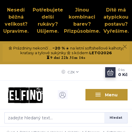
Nesedí
Potřebujete
Jinou
Dítě má
běžná
delší
kombinaci
atypickou
velikost?
rukávy?
barev?
postavu?
Upravíme.
Ušijeme.
Přizpůsobíme.
Vyřešíme.
🌼 Prázdniny nekončí ...
−20 %
☀️ na letní softshellové kalhoty,
kraťasy a tylové sukýnky 🌼 s kódem
LETO2026
9 dní 22h 31m 16s
⏳
0
ks
CZK
0 Kč
Menu
Hledat