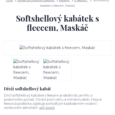
Úvod
Dětské softshellové oblečení
Kabátky
S fleecem
Softshellový
kabátek s fleecem, Maskáč
Softshellový kabátek s
fleecem, Maskáč
Dívčí softshellový kabát
Dívčí softshellový kabátek s fleecem je ideální do jarního a
podzimního počasí. Chrání proti větru a mírnému dešti, hřejivá
fleecová podšívka zajišťuje pohodlí při každodenním nošení i
venkovních aktivitách.
celý popis