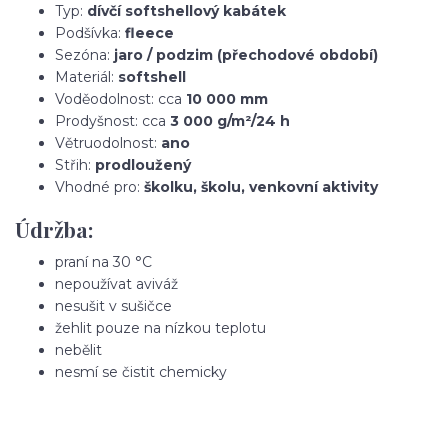
Typ:
dívčí softshellový kabátek
Podšívka:
fleece
Sezóna:
jaro / podzim (přechodové období)
Materiál:
softshell
Voděodolnost: cca
10 000 mm
Prodyšnost: cca
3 000 g/m²/24 h
Větruodolnost:
ano
Střih:
prodloužený
Vhodné pro:
školku, školu, venkovní aktivity
Údržba:
praní na 30 °C
nepoužívat aviváž
nesušit v sušičce
žehlit pouze na nízkou teplotu
nebělit
nesmí se čistit chemicky