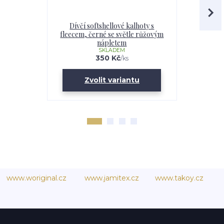
Dívčí softshellové kalhoty s
Dětské s
fleecem, černé se světle růžovým
fleecem, 
nápletem
růž
SKLADEM
350 Kč
/
ks
Zvolit variantu
Zv
www.woriginal.cz
www.jamitex.cz
www.takoy.cz