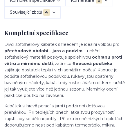
Kompletní specifikace
Komentáře
0
Související zboží
4
Kompletní specifikace
Dívčí softshellový kabátek s fleecem je ideální volbou pro
přechodové období – jaro a podzim
. Funkční
softshellový materiál poskytuje spolehlivou
ochranu proti
větru a mírnému dešti
, zatímco
fleecová podšívka
zajišťuje dostatek tepla i v chladnějším počasí. Kapuce je
podšita softshellovou podšívkou, rukávy jsou opatřeny
bavlněnými náplety, kabát tedy roste s Vašim dítkem, určitě
jej tak využijete více než jednou sezonu. Maminky ocení
praktické poutko na zavěšení.
Kabátek si hravě poradí s jarní i podzimní dešťovou
přeháňkou. Při teplejších dnech látka svou prodyšností
zajistí, aby se děti nepotily. Při extrémně nízkých teplotách
doporučujeme nosit pod kabátem termoprádlo, mikinu,