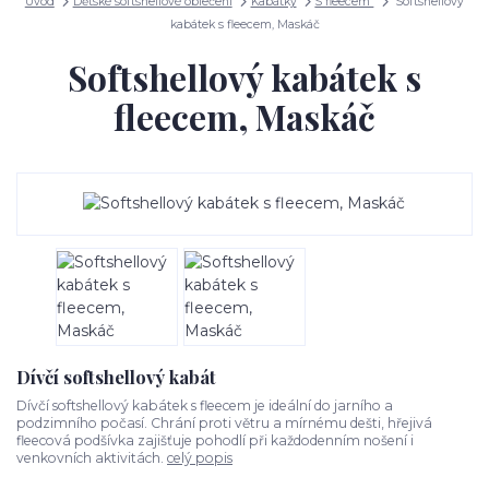
Úvod
Dětské softshellové oblečení
Kabátky
S fleecem
Softshellový
kabátek s fleecem, Maskáč
Softshellový kabátek s
fleecem, Maskáč
Dívčí softshellový kabát
Dívčí softshellový kabátek s fleecem je ideální do jarního a
podzimního počasí. Chrání proti větru a mírnému dešti, hřejivá
fleecová podšívka zajišťuje pohodlí při každodenním nošení i
venkovních aktivitách.
celý popis