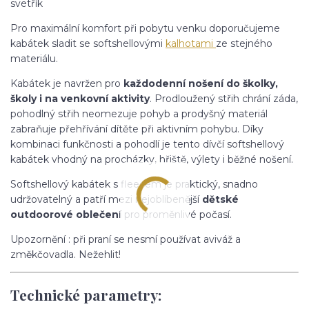
svetřík
Pro maximální komfort při pobytu venku doporučujeme
kabátek sladit se softshellovými
kalhotami
ze stejného
materiálu.
Kabátek je navržen pro
každodenní nošení do školky,
školy i na venkovní aktivity
. Prodloužený střih chrání záda,
pohodlný střih neomezuje pohyb a prodyšný materiál
zabraňuje přehřívání dítěte při aktivním pohybu. Díky
kombinaci funkčnosti a pohodlí je tento dívčí softshellový
kabátek vhodný na procházky, hřiště, výlety i běžné nošení.
Softshellový kabátek s fleecem je praktický, snadno
udržovatelný a patří mezi nejoblíbenější
dětské
outdoorové oblečení
pro proměnlivé počasí.
Upozornění : při praní se nesmí používat aviváž a
změkčovadla. Nežehlit!
Technické parametry: