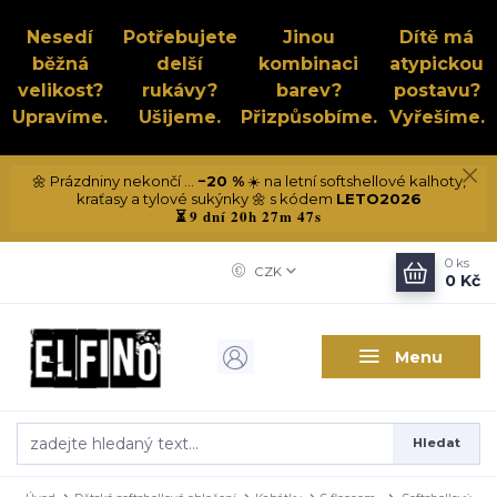
Nesedí
Potřebujete
Jinou
Dítě má
běžná
delší
kombinaci
atypickou
velikost?
rukávy?
barev?
postavu?
Upravíme.
Ušijeme.
Přizpůsobíme.
Vyřešíme.
🌼 Prázdniny nekončí ...
−20 %
☀️ na letní softshellové kalhoty,
kraťasy a tylové sukýnky 🌼 s kódem
LETO2026
9 dní 20h 27m 47s
⏳
0
ks
CZK
0 Kč
Menu
Hledat