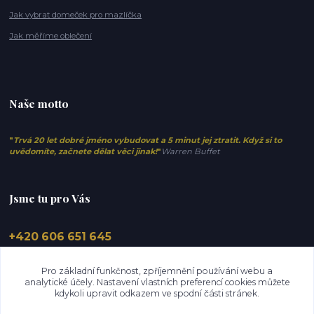
Jak vybrat domeček pro mazlíčka
Jak měříme oblečení
Naše motto
"
Trvá 20 let dobré jméno vybudovat a 5 minut jej ztratit. Když si to
uvědomíte, začnete dělat věci jinak!
"
Warren Buffet
Jsme tu pro Vás
+420 606 651 645
info@elfino.cz
Pro základní funkčnost, zpříjemnění používání webu a
analytické účely. Nastavení vlastních preferencí cookies můžete
kdykoli upravit odkazem ve spodní části stránek.