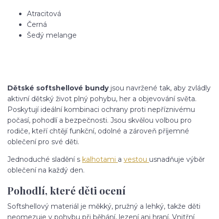
Atracitová
Černá
Šedý melange
Dětské softshellové bundy
jsou navržené tak, aby zvládly
aktivní dětský život plný pohybu, her a objevování světa.
Poskytují ideální kombinaci ochrany proti nepříznivému
počasí, pohodlí a bezpečnosti. Jsou skvělou volbou pro
rodiče, kteří chtějí funkční, odolné a zároveň příjemné
oblečení pro své děti.
Jednoduché sladění s
kalhotami
a
vestou
usnadňuje výběr
oblečení na každý den.
Pohodlí, které děti ocení
Softshellový materiál je měkký, pružný a lehký, takže děti
neomezuje v pohybu při běhání, lezení ani hraní. Vnitřní