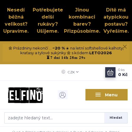
Nesedí
Potřebujete
Jinou
Dítě má
běžná
delší
kombinaci
atypickou
velikost?
rukávy?
barev?
postavu?
Upravíme.
Ušijeme.
Přizpůsobíme.
Vyřešíme.
🌼 Prázdniny nekončí ...
−20 %
☀️ na letní softshellové kalhoty,
kraťasy a tylové sukýnky 🌼 s kódem
LETO2026
7 dní 14h 28m 29s
⏳
0
ks
CZK
0 Kč
Menu
Hledat