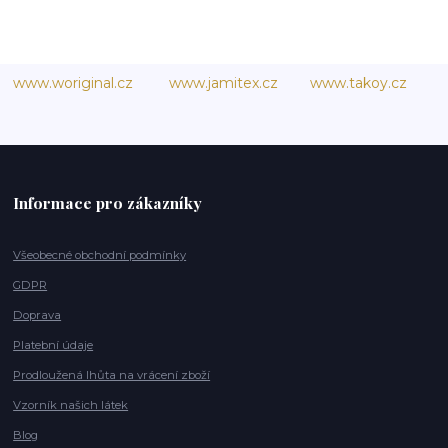
www.woriginal.cz
www.jamitex.cz
www.takoy.cz
Informace pro zákazníky
Všeobecné obchodní podmínky
GDPR
Doprava
Platební údaje
Prodloužená lhůta na vrácení zboží
Vzorník našich látek
Blog