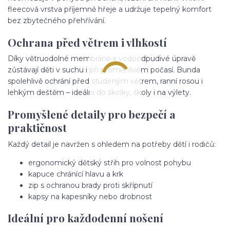
fleecová vrstva příjemně hřeje a udržuje tepelný komfort
bez zbytečného přehřívání.
Ochrana před větrem i vlhkostí
Díky větruodolné membráně a vodoodpudivé úpravě
zůstávají děti v suchu i při proměnlivém počasí. Bunda
spolehlivě ochrání před studeným větrem, ranní rosou i
lehkým deštěm – ideální do školky, školy i na výlety.
Promyšlené detaily pro bezpečí a
praktičnost
Každý detail je navržen s ohledem na potřeby dětí i rodičů:
ergonomický dětský střih pro volnost pohybu
kapuce chránící hlavu a krk
zip s ochranou brady proti skřípnutí
kapsy na kapesníky nebo drobnost
Ideální pro každodenní nošení