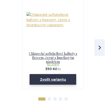
Chlapecké softshellové kalhoty s
Dětské s
fleecem, černé s limetkovým
fleecem, 
nápletem
SKLADEM
350 Kč
/
ks
Zvolit variantu
Zv