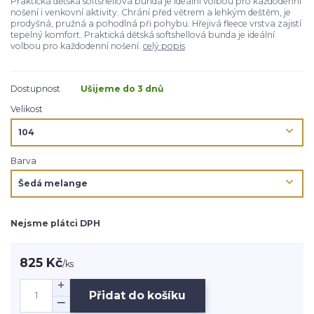
Praktická dětská softshellová bunda je ideální volbou pro každodenní
nošení i venkovní aktivity. Chrání před větrem a lehkým deštěm, je
prodyšná, pružná a pohodlná při pohybu. Hřejivá fleece vrstva zajistí
tepelný komfort. Praktická dětská softshellová bunda je ideální
volbou pro každodenní nošení.
celý popis
Dostupnost
Ušijeme do 3 dnů
Velikost
Barva
Nejsme plátci DPH
825 Kč
/
ks
Přidat do košíku