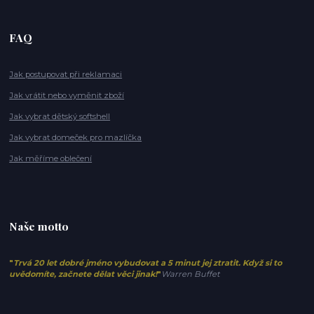
FAQ
Jak postupovat při reklamaci
Jak vrátit nebo vyměnit zboží
Jak vybrat dětský softshell
Jak vybrat domeček pro mazlíčka
Jak měříme oblečení
Naše motto
"
Trvá 20 let dobré jméno vybudovat a 5 minut jej ztratit. Když si to
uvědomíte, začnete dělat věci jinak!
"
Warren Buffet