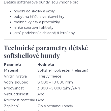
Dětské softshellové bundy jsou vhodné pro:
nošení do školky a školy
pobyt na hřišti a venkovní hry
rodinné výlety a procházky
lehké sportovní aktivity
jarní, podzimní a chladnější letní dny
Technické parametry dětské
softshellové bundy
Parametr
Hodnota
Materiál
Softshell (polyester + elastan)
Vnitřní vrstva
Hřejivý fleece
Vodní sloupec
8 000 – 10 000 mm
Prodyšnost
3 000 – 5 000 g/m²/24 h
Větruodolnost
Ano
Pružnost materiálu
Ano
Zapínání
Zip s ochranou brady