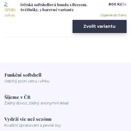
Dětská softshellová bunda s fleecem,
800 Kč
/
ks
Světlušky, 3 barevné varianty
Ušijeme do 3 dnů
Zvolit variantu
Funkční softshell
Odolný proti větru i vlhku
Šijeme v ČR
Žádný dovoz, žádný anonymní sklad
Vydrží víc než sezónu
Kvalitní zpracování a pevné švy