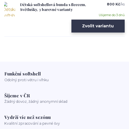
Dětská softshellová bunda s fleecem,
800 Kč
/
ks
Světlušky, 3 barevné varianty
Ušijeme do 3 dnů
Zvolit variantu
Funkční softshell
Odolný proti větru i vlhku
Šijeme v ČR
Žádný dovoz, žádný anonymní sklad
Vydrží víc než sezónu
Kvalitní zpracování a pevné švy