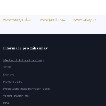
www.woriginal.cz
www.jamitex.cz
www.takoy.cz
Informace pro zákazníky
Všeobecné obchodní podmínky
GDPR
Doprava
Platební údaje
Prodloužená lhůta na vrácení zboží
Vzorník našich látek
Blog