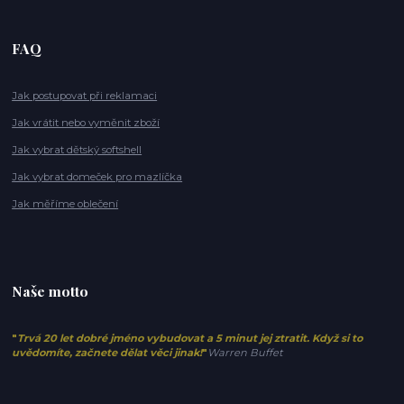
FAQ
Jak postupovat při reklamaci
Jak vrátit nebo vyměnit zboží
Jak vybrat dětský softshell
Jak vybrat domeček pro mazlíčka
Jak měříme oblečení
Naše motto
"
Trvá 20 let dobré jméno vybudovat a 5 minut jej ztratit. Když si to
uvědomíte, začnete dělat věci jinak!
"
Warren Buffet