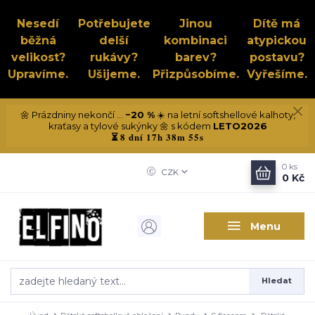
Nesedí
Potřebujete
Jinou
Dítě má
běžná
delší
kombinaci
atypickou
velikost?
rukávy?
barev?
postavu?
Upravíme.
Ušijeme.
Přizpůsobíme.
Vyřešíme.
🌼 Prázdniny nekončí ...
−20 %
☀️ na letní softshellové kalhoty,
kraťasy a tylové sukýnky 🌼 s kódem
LETO2026
8 dní 17h 38m 55s
⏳
0
ks
CZK
0 Kč
Menu
Hledat