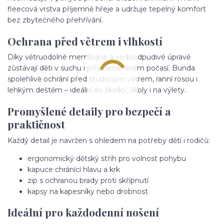
fleecová vrstva příjemně hřeje a udržuje tepelný komfort
bez zbytečného přehřívání.
Ochrana před větrem i vlhkostí
Díky větruodolné membráně a vodoodpudivé úpravě
zůstávají děti v suchu i při proměnlivém počasí. Bunda
spolehlivě ochrání před studeným větrem, ranní rosou i
lehkým deštěm – ideální do školky, školy i na výlety.
Promyšlené detaily pro bezpečí a
praktičnost
Každý detail je navržen s ohledem na potřeby dětí i rodičů:
ergonomický dětský střih pro volnost pohybu
kapuce chránící hlavu a krk
zip s ochranou brady proti skřípnutí
kapsy na kapesníky nebo drobnost
Ideální pro každodenní nošení