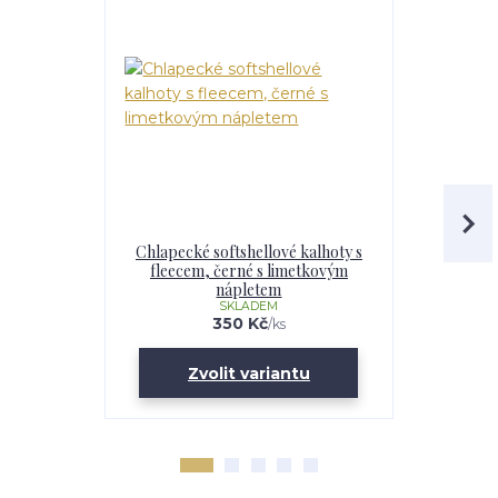
Chlapecké softshellové kalhoty s
Dětské s
fleecem, černé s limetkovým
fleecem, 
nápletem
SKLADEM
350 Kč
/
ks
Zvolit variantu
Zv