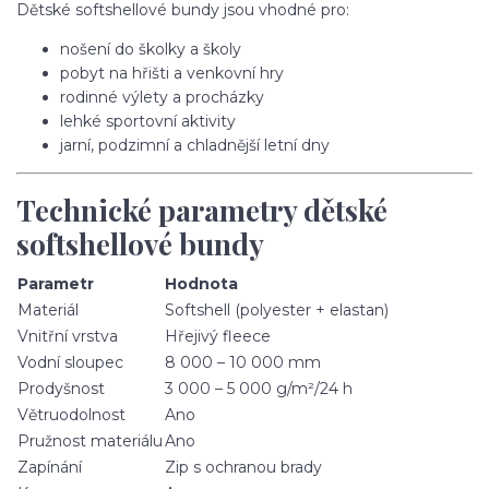
Dětské softshellové bundy jsou vhodné pro:
nošení do školky a školy
pobyt na hřišti a venkovní hry
rodinné výlety a procházky
lehké sportovní aktivity
jarní, podzimní a chladnější letní dny
Technické parametry dětské
softshellové bundy
Parametr
Hodnota
Materiál
Softshell (polyester + elastan)
Vnitřní vrstva
Hřejivý fleece
Vodní sloupec
8 000 – 10 000 mm
Prodyšnost
3 000 – 5 000 g/m²/24 h
Větruodolnost
Ano
Pružnost materiálu
Ano
Zapínání
Zip s ochranou brady