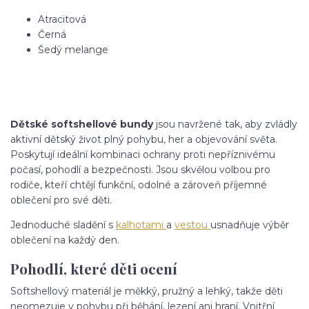
Atracitová
Černá
Šedý melange
Dětské softshellové bundy
jsou navržené tak, aby zvládly
aktivní dětský život plný pohybu, her a objevování světa.
Poskytují ideální kombinaci ochrany proti nepříznivému
počasí, pohodlí a bezpečnosti. Jsou skvělou volbou pro
rodiče, kteří chtějí funkční, odolné a zároveň příjemné
oblečení pro své děti.
Jednoduché sladění s
kalhotami
a
vestou
usnadňuje výběr
oblečení na každý den.
Pohodlí, které děti ocení
Softshellový materiál je měkký, pružný a lehký, takže děti
neomezuje v pohybu při běhání, lezení ani hraní. Vnitřní