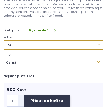
Praktická dětská softshellová bunda je ideální volbou pro každodenní
nošení i venkovní aktivity. Chrání před větrem a lehkým deštěm, je
prodyšná, pružná a pohodlná při pohybu. Hřejivá fleece vrstva zajistí
tepelný komfort. Praktická dětská softshellová bunda je ideální
volbou pro každodenní nošení.
celý popis
Dostupnost
Ušijeme do 3 dnů
Velikost
Barva
Nejsme plátci DPH
900 Kč
/
ks
Přidat do košíku