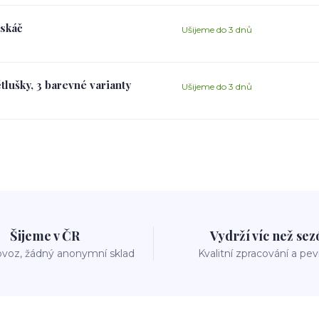
askáč
Ušijeme do 3 dnů
tlušky, 3 barevné varianty
Ušijeme do 3 dnů
Šijeme v ČR
Vydrží víc než se
voz, žádný anonymní sklad
Kvalitní zpracování a pe