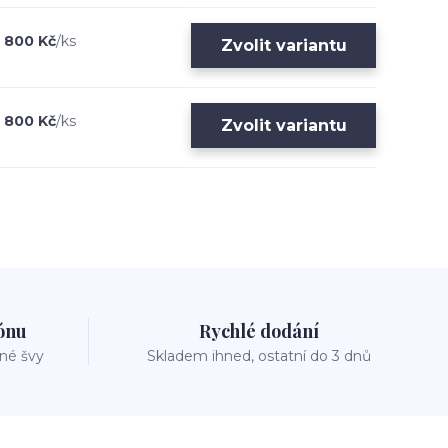
800 Kč
/
ks
Zvolit variantu
800 Kč
/
ks
Zvolit variantu
zónu
Rychlé dodání
vné švy
Skladem ihned, ostatní do 3 dnů