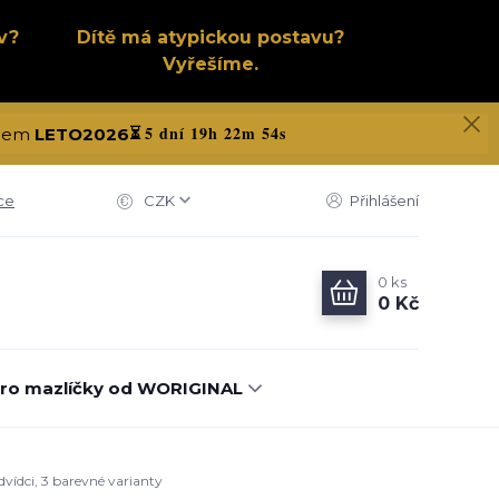
v?
Dítě má atypickou postavu?
Vyřešíme.
5 dní 19h 22m 53s
kódem
LETO2026
⏳
ce
CZK
Přihlášení
0
ks
0 Kč
ro mazlíčky od WORIGINAL
vídci, 3 barevné varianty