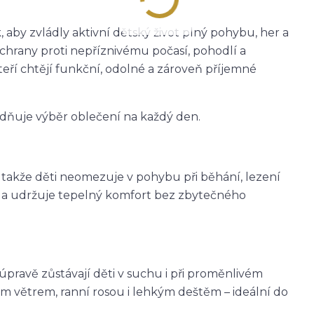
 aby zvládly aktivní dětský život plný pohybu, her a
ochrany proti nepříznivému počasí, pohodlí a
teří chtějí funkční, odolné a zároveň příjemné
dňuje výběr oblečení na každý den.
, takže děti neomezuje v pohybu při běhání, lezení
eje a udržuje tepelný komfort bez zbytečného
avě zůstávají děti v suchu i při proměnlivém
m větrem, ranní rosou i lehkým deštěm – ideální do