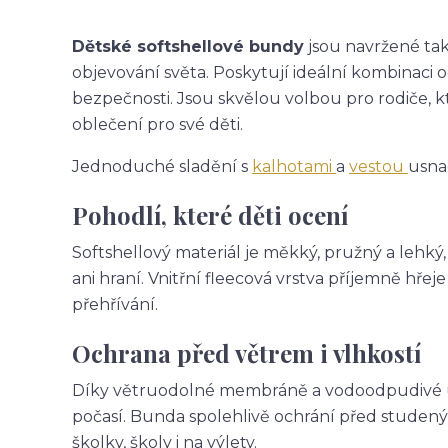
Dětské softshellové bundy
jsou navržené tak,
objevování světa. Poskytují ideální kombinaci 
bezpečnosti. Jsou skvělou volbou pro rodiče, k
oblečení pro své děti.
Jednoduché sladění s
kalhotami
a
vestou
usna
Pohodlí, které děti ocení
Softshellový materiál je měkký, pružný a lehký
ani hraní. Vnitřní fleecová vrstva příjemně hř
přehřívání.
Ochrana před větrem i vlhkostí
Díky větruodolné membráně a vodoodpudivé úpr
počasí. Bunda spolehlivě ochrání před studený
školky, školy i na výlety.