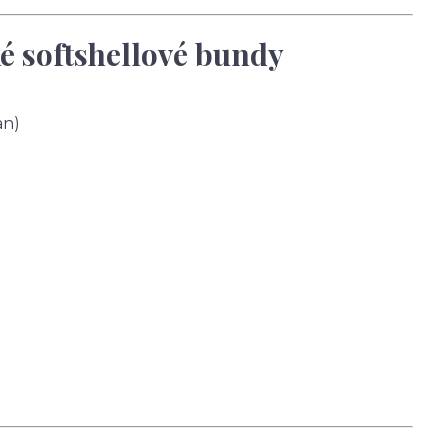
é softshellové bundy
an)