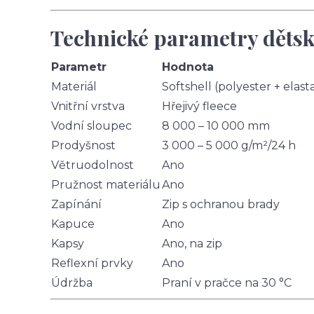
Technické parametry dětsk
Parametr
Hodnota
Materiál
Softshell (polyester + elast
Vnitřní vrstva
Hřejivý fleece
Vodní sloupec
8 000 – 10 000 mm
Prodyšnost
3 000 – 5 000 g/m²/24 h
Větruodolnost
Ano
Pružnost materiálu
Ano
Zapínání
Zip s ochranou brady
Kapuce
Ano
Kapsy
Ano, na zip
Reflexní prvky
Ano
Údržba
Praní v pračce na 30 °C