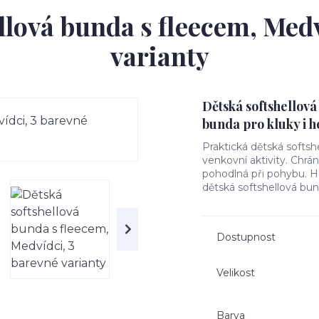
llová bunda s fleecem, Medv
varianty
Dětská softshellová
bunda pro kluky i h
Praktická dětská softsh
venkovní aktivity. Chrá
pohodlná při pohybu. Hře
dětská softshellová bun
Dostupnost
Velikost
Barva