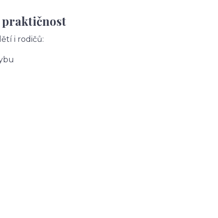
 praktičnost
tí i rodičů:
hybu