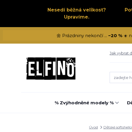
Nesedí běžná velikost?
Po
Upravíme.
🌼 Prázdniny nekončí ...
−20 %
☀️ n
Jak vybrat d
% Zvýhodněné modely %
Dě
Úvod
Dětské softshell