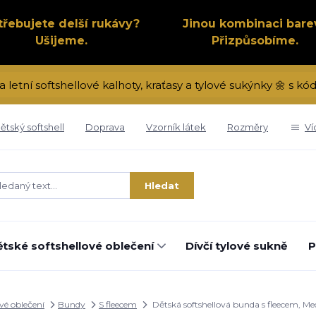
třebujete delší rukávy?
Jinou kombinaci bare
Ušijeme.
Přizpůsobíme.
a letní softshellové kalhoty, kraťasy a tylové sukýnky 🌼 s 
ětský softshell
Doprava
Vzorník látek
Rozměry
Ví
Hledat
tské softshellové oblečení
Dívčí tylové sukně
P
ové oblečení
Bundy
S fleecem
Dětská softshellová bunda s fleecem, Med