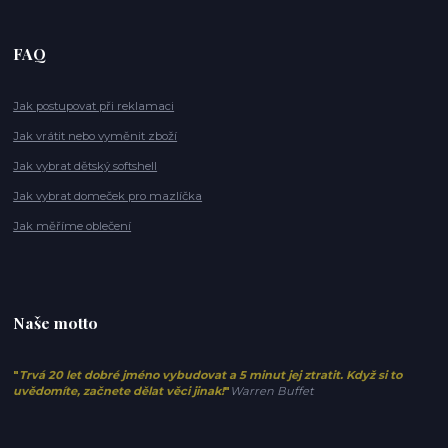
FAQ
Jak postupovat při reklamaci
Jak vrátit nebo vyměnit zboží
Jak vybrat dětský softshell
Jak vybrat domeček pro mazlíčka
Jak měříme oblečení
Naše motto
"
Trvá 20 let dobré jméno vybudovat a 5 minut jej ztratit. Když si to
uvědomíte, začnete dělat věci jinak!
"
Warren Buffet