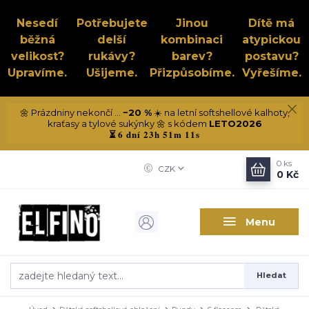
Nesedí
Potřebujete
Jinou
Dítě má
běžná
delší
kombinaci
atypickou
velikost?
rukávy?
barev?
postavu?
Upravíme.
Ušijeme.
Přizpůsobíme.
Vyřešíme.
🌼 Prázdniny nekončí ...
−20 %
☀️ na letní softshellové kalhoty,
kraťasy a tylové sukýnky 🌼 s kódem
LETO2026
6 dní 23h 51m 11s
⏳
0
ks
CZK
0 Kč
Menu
Hledat