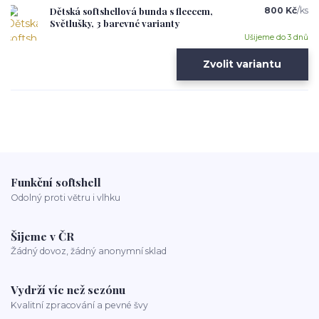
Dětská softshellová bunda s fleecem,
800 Kč
/
ks
Světlušky, 3 barevné varianty
Ušijeme do 3 dnů
Zvolit variantu
Funkční softshell
Odolný proti větru i vlhku
Šijeme v ČR
Žádný dovoz, žádný anonymní sklad
Vydrží víc než sezónu
Kvalitní zpracování a pevné švy