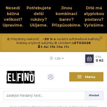
Nesedí
Potřebujete
Jinou
Dítě má
běžná
delší
kombinaci
atypickou
velikost?
rukávy?
barev?
postavu?
Upravíme.
Ušijeme.
Přizpůsobíme.
Vyřešíme.
🌼 Prázdniny nekončí ...
−20 %
☀️ na letní softshellové kalhoty,
kraťasy a tylové sukýnky 🌼 s kódem
LETO2026
6 dní 10h 34m 15s
⏳
0
ks
CZK
0 Kč
Menu
Hledat