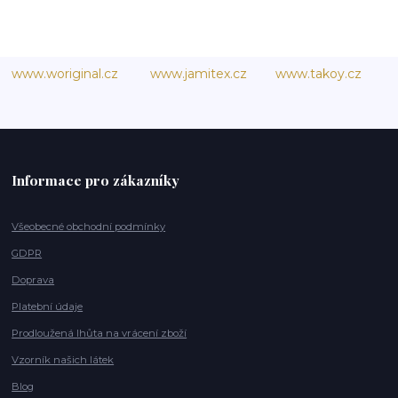
www.woriginal.cz
www.jamitex.cz
www.takoy.cz
Informace pro zákazníky
Všeobecné obchodní podmínky
GDPR
Doprava
Platební údaje
Prodloužená lhůta na vrácení zboží
Vzorník našich látek
Blog