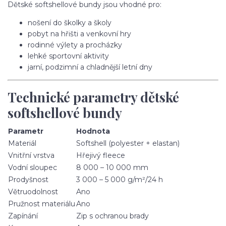
Dětské softshellové bundy jsou vhodné pro:
nošení do školky a školy
pobyt na hřišti a venkovní hry
rodinné výlety a procházky
lehké sportovní aktivity
jarní, podzimní a chladnější letní dny
Technické parametry dětské
softshellové bundy
Parametr
Hodnota
Materiál
Softshell (polyester + elastan)
Vnitřní vrstva
Hřejivý fleece
Vodní sloupec
8 000 – 10 000 mm
Prodyšnost
3 000 – 5 000 g/m²/24 h
Větruodolnost
Ano
Pružnost materiálu
Ano
Zapínání
Zip s ochranou brady