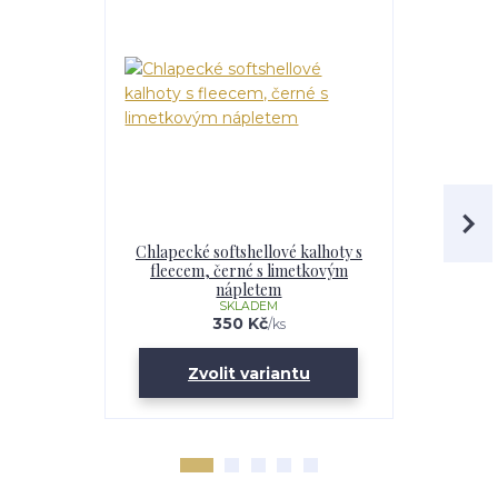
Chlapecké softshellové kalhoty s
Dětské s
fleecem, černé s limetkovým
fleecem, 
nápletem
SKLADEM
350 Kč
/
ks
Zvolit variantu
Zv