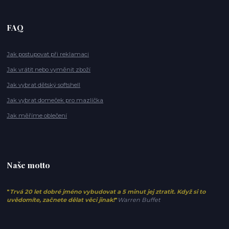
FAQ
Jak postupovat při reklamaci
Jak vrátit nebo vyměnit zboží
Jak vybrat dětský softshell
Jak vybrat domeček pro mazlíčka
Jak měříme oblečení
Naše motto
"
Trvá 20 let dobré jméno vybudovat a 5 minut jej ztratit. Když si to
uvědomíte, začnete dělat věci jinak!
"
Warren Buffet