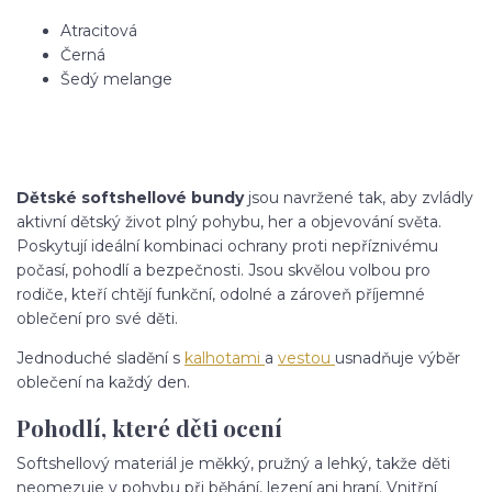
Atracitová
Černá
Šedý melange
Dětské softshellové bundy
jsou navržené tak, aby zvládly
aktivní dětský život plný pohybu, her a objevování světa.
Poskytují ideální kombinaci ochrany proti nepříznivému
počasí, pohodlí a bezpečnosti. Jsou skvělou volbou pro
rodiče, kteří chtějí funkční, odolné a zároveň příjemné
oblečení pro své děti.
Jednoduché sladění s
kalhotami
a
vestou
usnadňuje výběr
oblečení na každý den.
Pohodlí, které děti ocení
Softshellový materiál je měkký, pružný a lehký, takže děti
neomezuje v pohybu při běhání, lezení ani hraní. Vnitřní