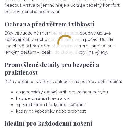
fleecová vrstva příjemně hřeje a udržuje tepelný komfort
bez zbytečného přehřívání.
Ochrana před větrem i vlhkostí
Díky větruodolné membráně a vodoodpudivé úpravě
zůstávají děti v suchu i při proměnlivém počasí. Bunda
spolehlivě ochrání před studeným větrem, ranní rosou i
lehkým deštěm – ideální do školky, školy i na výlety.
Promyšlené detaily pro bezpečí a
praktičnost
Každý detail je navržen s ohledem na potřeby dětí i rodičů:
ergonomický dětský střih pro volnost pohybu
kapuce chránící hlavu a krk
zip s ochranou brady proti skřípnutí
kapsy na kapesníky nebo drobnost
Ideální pro každodenní nošení