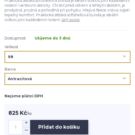
Praktická dětská softshellová bunda je ideální volbou pro každodenní
nošení i venkovní aktivity. Chrání před větrem a lehkým deštěm, je
prodyšná, pružná a pohodlná při pohybu. Hřejivá fleece vrstva zajistí
tepelný komfort. Praktická dětská softshellová bunda je ideální
volbou pro každodenní nošení.
celý popis
Dostupnost
Ušijeme do 3 dnů
Velikost
Barva
Nejsme plátci DPH
825 Kč
/
ks
Přidat do košíku