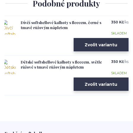
Podobné produkty
Dívčí softshellové kalhoty s fleecem, černé s
350 Kč
/
ks
tmavě růžovým nápletem
SKLADEM
Zvolit variantu
Dětské softshellové kalhoty s fleecem, světle
350 Kč
/
ks
růžové s tmavě růžovým nápletem
SKLADEM
Zvolit variantu