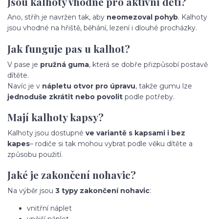
Jsou kalhoty vhodné pro aktivní děti?
Ano, střih je navržen tak, aby
neomezoval pohyb
. Kalhoty
jsou vhodné na hřiště, běhání, lezení i dlouhé procházky.
Jak funguje pas u kalhot?
V pase je
pružná guma
, která se dobře přizpůsobí postavě
dítěte.
Navíc je v
nápletu otvor pro úpravu
, takže gumu lze
jednoduše zkrátit nebo povolit
podle potřeby.
Mají kalhoty kapsy?
Kalhoty jsou dostupné
ve variantě s kapsami i bez
kapes
– rodiče si tak mohou vybrat podle věku dítěte a
způsobu použití.
Jaké je zakončení nohavic?
Na výběr jsou
3 typy zakončení nohavic
:
vnitřní náplet