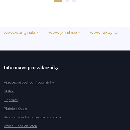
www.woriginal.cz
www.jamitex.cz
www.takoy.cz
Informace pro zákazníky
Všeobecné obchodní podmínky
GDPR
Doprava
Platební údaje
Prodloužená lhůta na vrácení zboží
Vzorník našich látek