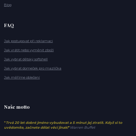
Blog
FAQ
Jak postupovat při reklamaci
Jak vrátit nebo vyměnit zboží
Jak vybrat dětský softshell
Jak vybrat domeček pro mazlíčka
Jak měříme oblečení
Naše motto
"
Trvá 20 let dobré jméno vybudovat a 5 minut jej ztratit. Když si to
uvědomíte, začnete dělat věci jinak!
"
Warren Buffet