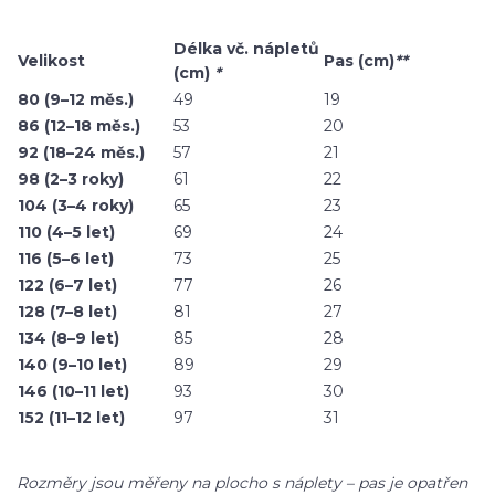
Délka vč. nápletů
Velikost
Pas (cm)
**
(cm)
*
80 (9–12 měs.)
49
19
86 (12–18 měs.)
53
20
92 (18–24 měs.)
57
21
98 (2–3 roky)
61
22
104 (3–4 roky)
65
23
110 (4–5 let)
69
24
116 (5–6 let)
73
25
122 (6–7 let)
77
26
128 (7–8 let)
81
27
134 (8–9 let)
85
28
140 (9–10 let)
89
29
146 (10–11 let)
93
30
152 (11–12 let)
97
31
Rozměry jsou měřeny na plocho s náplety – pas je opatřen