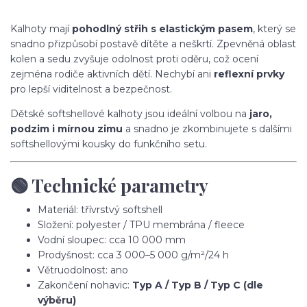
Kalhoty mají
pohodlný střih s elastickým pasem
, který se
snadno přizpůsobí postavě dítěte a neškrtí. Zpevněná oblast
kolen a sedu zvyšuje odolnost proti oděru, což ocení
zejména rodiče aktivních dětí. Nechybí ani
reflexní prvky
pro lepší viditelnost a bezpečnost.
Dětské softshellové kalhoty jsou ideální volbou na
jaro,
podzim i mírnou zimu
a snadno je zkombinujete s dalšími
softshellovými kousky do funkčního setu.
🟢 Technické parametry
Materiál: třívrstvý softshell
Složení: polyester / TPU membrána / fleece
Vodní sloupec: cca 10 000 mm
Prodyšnost: cca 3 000–5 000 g/m²/24 h
Větruodolnost: ano
Zakončení nohavic:
Typ A / Typ B / Typ C (dle
výběru)