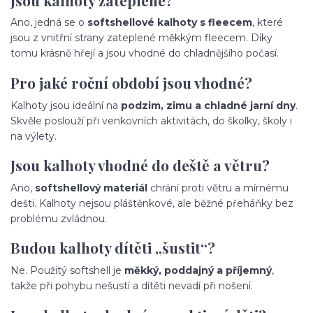
Ano, jedná se o
softshellové kalhoty s fleecem
, které
jsou z vnitřní strany zateplené měkkým fleecem. Díky
tomu krásně hřejí a jsou vhodné do chladnějšího počasí.
Pro jaké roční období jsou vhodné?
Kalhoty jsou ideální na
podzim, zimu a chladné jarní dny
.
Skvěle poslouží při venkovních aktivitách, do školky, školy i
na výlety.
Jsou kalhoty vhodné do deště a větru?
Ano,
softshellový materiál
chrání proti větru a mírnému
dešti. Kalhoty nejsou pláštěnkové, ale běžné přeháňky bez
problému zvládnou.
Budou kalhoty dítěti „šustit“?
Ne. Použitý softshell je
měkký, poddajný a příjemný
,
takže při pohybu nešustí a dítěti nevadí při nošení.