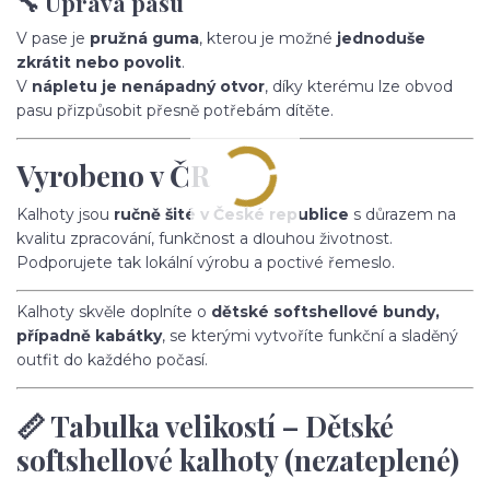
🔧 Úprava pasu
V pase je
pružná guma
, kterou je možné
jednoduše
zkrátit nebo povolit
.
V
nápletu je nenápadný otvor
, díky kterému lze obvod
pasu přizpůsobit přesně potřebám dítěte.
Vyrobeno v ČR
Kalhoty jsou
ručně šité v České republice
s důrazem na
kvalitu zpracování, funkčnost a dlouhou životnost.
Podporujete tak lokální výrobu a poctivé řemeslo.
Kalhoty skvěle doplníte o
dětské softshellové bundy,
případně kabátky
, se kterými vytvoříte funkční a sladěný
outfit do každého počasí.
📏 Tabulka velikostí – Dětské
softshellové kalhoty (nezateplené)