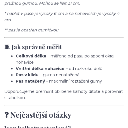
pružnou gumou. Mohou se lišit ±1 cm.
* náplet v pase je vysoký 6 cm a na nohavicích je vysoký 4
cm
** pas je opatřen gumičkou
🧵 Jak správně měřit
Celková délka
– měřeno od pasu po spodní okraj
nohavice
Vnitřní délka nohavice
– od rozkroku dolů
Pas v klidu
– guma nenatažená
Pas natažený
– maximální roztažení gumy
Doporučujeme přeměřit oblíbené kalhoty dítěte a porovnat
s tabulkou.
❓ Nejčastější otázky
Jsou kalhoty zateplené?