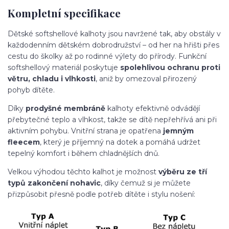
Kompletní specifikace
Dětské softshellové kalhoty jsou navržené tak, aby obstály v
každodenním dětském dobrodružství – od her na hřišti přes
cestu do školky až po rodinné výlety do přírody. Funkční
softshellový materiál poskytuje
spolehlivou ochranu proti
větru, chladu i vlhkosti
, aniž by omezoval přirozený
pohyb dítěte.
Díky
prodyšné membráně
kalhoty efektivně odvádějí
přebytečné teplo a vlhkost, takže se dítě nepřehřívá ani při
aktivním pohybu. Vnitřní strana je opatřena
jemným
fleecem
, který je příjemný na dotek a pomáhá udržet
tepelný komfort i během chladnějších dnů.
Velkou výhodou těchto kalhot je možnost
výběru ze tří
typů zakončení nohavic
, díky čemuž si je můžete
přizpůsobit přesně podle potřeb dítěte i stylu nošení: