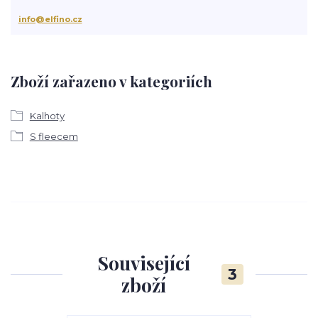
info@elfino.cz
Zboží zařazeno v kategoriích
Kalhoty
S fleecem
Související
3
zboží