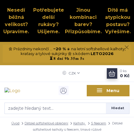
Nesedí
Potřebujete
Jinou
Dítě má
běžná
delší
kombinaci
atypickou
velikost?
rukávy?
barev?
postavu?
Upravíme.
Ušijeme.
Přizpůsobíme.
Vyřešíme.
🌼 Prázdniny nekončí ...
−20 %
☀️ na letní softshellové kalhoty,
kraťasy a tylové sukýnky 🌼 s kódem
LETO2026
8 dní 9h 35m 4s
⏳
0
ks
CZK
0 Kč
Menu
Hledat
Úvod
Dětské softshellové oblečení
Kalhoty
S fleecem
Dětské
softshellové kalhoty s fleecem, tmavě růžové