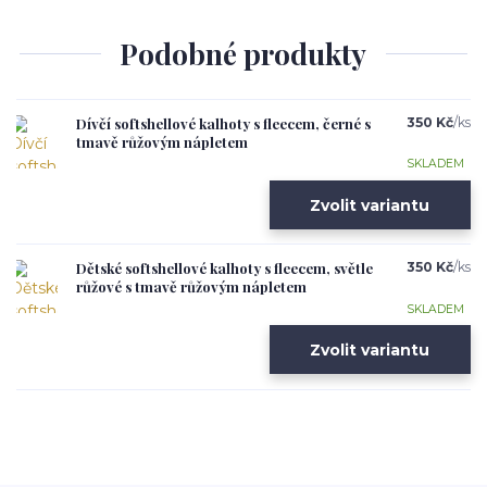
Podobné produkty
Dívčí softshellové kalhoty s fleecem, černé s
350 Kč
/
ks
tmavě růžovým nápletem
SKLADEM
Zvolit variantu
Dětské softshellové kalhoty s fleecem, světle
350 Kč
/
ks
růžové s tmavě růžovým nápletem
SKLADEM
Zvolit variantu