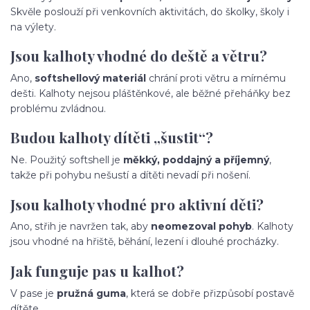
Skvěle poslouží při venkovních aktivitách, do školky, školy i
na výlety.
Jsou kalhoty vhodné do deště a větru?
Ano,
softshellový materiál
chrání proti větru a mírnému
dešti. Kalhoty nejsou pláštěnkové, ale běžné přeháňky bez
problému zvládnou.
Budou kalhoty dítěti „šustit“?
Ne. Použitý softshell je
měkký, poddajný a příjemný
,
takže při pohybu nešustí a dítěti nevadí při nošení.
Jsou kalhoty vhodné pro aktivní děti?
Ano, střih je navržen tak, aby
neomezoval pohyb
. Kalhoty
jsou vhodné na hřiště, běhání, lezení i dlouhé procházky.
Jak funguje pas u kalhot?
V pase je
pružná guma
, která se dobře přizpůsobí postavě
dítěte.