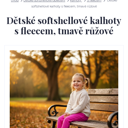
Úvod
Dětské softshellové oblečení
Kalhoty
S fleecem
Dětské
softshellové kalhoty s fleecem, tmavě růžové
Dětské softshellové kalhoty
s fleecem, tmavě růžové