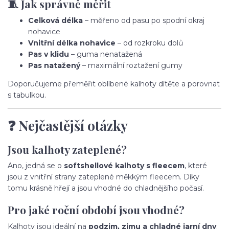
🧵 Jak správně měřit
Celková délka
– měřeno od pasu po spodní okraj
nohavice
Vnitřní délka nohavice
– od rozkroku dolů
Pas v klidu
– guma nenatažená
Pas natažený
– maximální roztažení gumy
Doporučujeme přeměřit oblíbené kalhoty dítěte a porovnat
s tabulkou.
❓ Nejčastější otázky
Jsou kalhoty zateplené?
Ano, jedná se o
softshellové kalhoty s fleecem
, které
jsou z vnitřní strany zateplené měkkým fleecem. Díky
tomu krásně hřejí a jsou vhodné do chladnějšího počasí.
Pro jaké roční období jsou vhodné?
Kalhoty jsou ideální na
podzim, zimu a chladné jarní dny
.