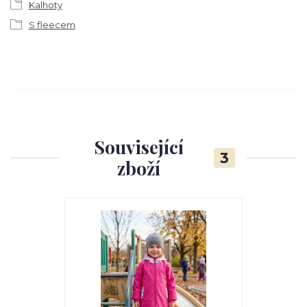
Kalhoty
S fleecem
Související
3
zboží