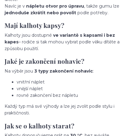
Navíc je v
nápletu otvor pro úpravu
, takže gumu lze
jednoduše zkrátit nebo povolit
podle potřeby.
Mají kalhoty kapsy?
Kalhoty jsou dostupné
ve variantě s kapsami i bez
kapes
– rodiče si tak mohou vybrat podle věku dítěte a
způsobu použití.
Jaké je zakončení nohavic?
Na výběr jsou
3 typy zakončení nohavic
:
vnitřní náplet
vnější náplet
rovné zakončení bez nápletu
Každý typ má své výhody a lze jej zvolit podle stylu i
praktičnosti.
Jak se o kalhoty starat?
Kalhoty doporučujeme prát na
30 °C
, bez aviváže.