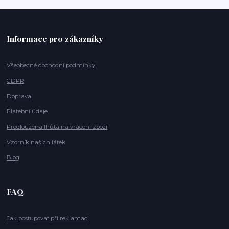
Informace pro zákazníky
Všeobecné obchodní podmínky
GDPR
Doprava
Platební údaje
Prodloužená lhůta na vrácení zboží
Vzorník našich látek
Blog
FAQ
Jak postupovat při reklamaci