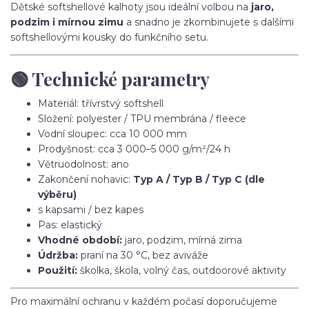
Dětské softshellové kalhoty jsou ideální volbou na
jaro,
podzim i mírnou zimu
a snadno je zkombinujete s dalšími
softshellovými kousky do funkčního setu.
🟢 Technické parametry
Materiál: třívrstvý softshell
Složení: polyester / TPU membrána / fleece
Vodní sloupec: cca 10 000 mm
Prodyšnost: cca 3 000–5 000 g/m²/24 h
Větruodolnost: ano
Zakončení nohavic:
Typ A / Typ B / Typ C (dle
výběru)
s kapsami / bez kapes
Pas: elastický
Vhodné období:
jaro, podzim, mírná zima
Údržba:
praní na 30 °C, bez aviváže
Použití:
školka, škola, volný čas, outdoorové aktivity
Pro maximální ochranu v každém počasí doporučujeme