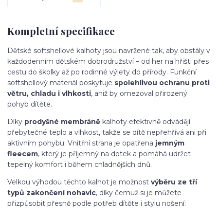
Kompletní specifikace
Dětské softshellové kalhoty jsou navržené tak, aby obstály v
každodenním dětském dobrodružství – od her na hřišti přes
cestu do školky až po rodinné výlety do přírody. Funkční
softshellový materiál poskytuje
spolehlivou ochranu proti
větru, chladu i vlhkosti
, aniž by omezoval přirozený
pohyb dítěte.
Díky
prodyšné membráně
kalhoty efektivně odvádějí
přebytečné teplo a vlhkost, takže se dítě nepřehřívá ani při
aktivním pohybu. Vnitřní strana je opatřena
jemným
fleecem
, který je příjemný na dotek a pomáhá udržet
tepelný komfort i během chladnějších dnů.
Velkou výhodou těchto kalhot je možnost
výběru ze tří
typů zakončení nohavic
, díky čemuž si je můžete
přizpůsobit přesně podle potřeb dítěte i stylu nošení: