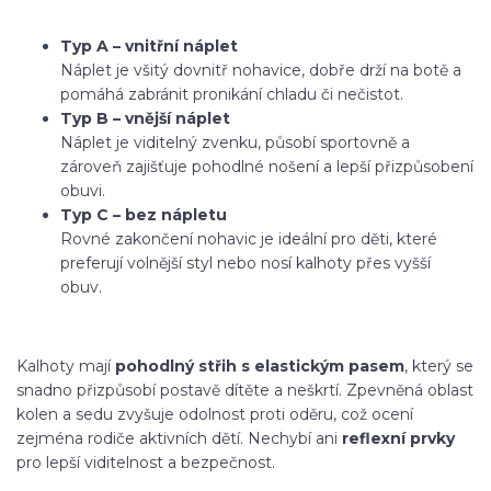
Typ A – vnitřní náplet
Náplet je všitý dovnitř nohavice, dobře drží na botě a
pomáhá zabránit pronikání chladu či nečistot.
Typ B – vnější náplet
Náplet je viditelný zvenku, působí sportovně a
zároveň zajišťuje pohodlné nošení a lepší přizpůsobení
obuvi.
Typ C – bez nápletu
Rovné zakončení nohavic je ideální pro děti, které
preferují volnější styl nebo nosí kalhoty přes vyšší
obuv.
Kalhoty mají
pohodlný střih s elastickým pasem
, který se
snadno přizpůsobí postavě dítěte a neškrtí. Zpevněná oblast
kolen a sedu zvyšuje odolnost proti oděru, což ocení
zejména rodiče aktivních dětí. Nechybí ani
reflexní prvky
pro lepší viditelnost a bezpečnost.