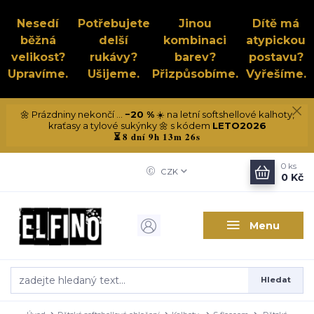
Nesedí
Potřebujete
Jinou
Dítě má
běžná
delší
kombinaci
atypickou
velikost?
rukávy?
barev?
postavu?
Upravíme.
Ušijeme.
Přizpůsobíme.
Vyřešíme.
🌼 Prázdniny nekončí ...
−20 %
☀️ na letní softshellové kalhoty,
kraťasy a tylové sukýnky 🌼 s kódem
LETO2026
8 dní 9h 13m 25s
⏳
0
ks
CZK
0 Kč
Menu
Hledat