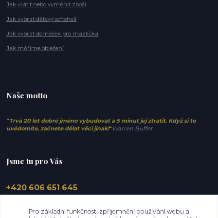
Jak vrátit nebo vyměnit zboží
Jak vybrat dětský softshell
Jak vybrat domeček pro mazlíčka
Jak měříme oblečení
Naše motto
"
Trvá 20 let dobré jméno vybudovat a 5 minut jej ztratit. Když si to
uvědomíte, začnete dělat věci jinak!
"
Warren Buffet
Jsme tu pro Vás
+420 606 651 645
info@elfino.cz
Pro základní funkčnost, zpříjemnění používání webu a