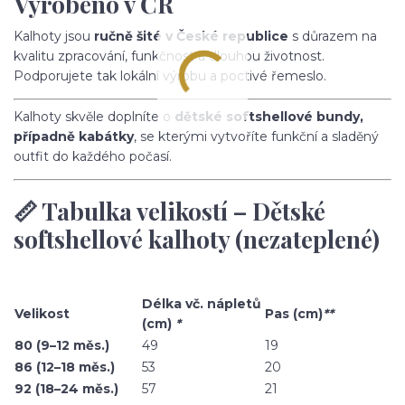
Vyrobeno v ČR
Kalhoty jsou
ručně šité v České republice
s důrazem na
kvalitu zpracování, funkčnost a dlouhou životnost.
Podporujete tak lokální výrobu a poctivé řemeslo.
Kalhoty skvěle doplníte o
dětské softshellové bundy,
případně kabátky
, se kterými vytvoříte funkční a sladěný
outfit do každého počasí.
📏 Tabulka velikostí – Dětské
softshellové kalhoty (nezateplené)
Délka vč. nápletů
Velikost
Pas (cm)
**
(cm)
*
80 (9–12 měs.)
49
19
86 (12–18 měs.)
53
20
92 (18–24 měs.)
57
21