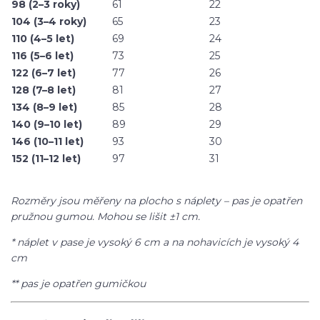
98 (2–3 roky)
61
22
104 (3–4 roky)
65
23
110 (4–5 let)
69
24
116 (5–6 let)
73
25
122 (6–7 let)
77
26
128 (7–8 let)
81
27
134 (8–9 let)
85
28
140 (9–10 let)
89
29
146 (10–11 let)
93
30
152 (11–12 let)
97
31
Rozměry jsou měřeny na plocho s náplety – pas je opatřen
pružnou gumou. Mohou se lišit ±1 cm.
* náplet v pase je vysoký 6 cm a na nohavicích je vysoký 4
cm
** pas je opatřen gumičkou