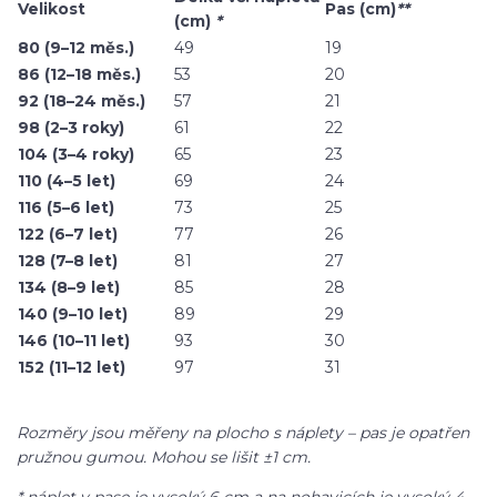
Velikost
Pas (cm)
**
(cm)
*
80 (9–12 měs.)
49
19
86 (12–18 měs.)
53
20
92 (18–24 měs.)
57
21
98 (2–3 roky)
61
22
104 (3–4 roky)
65
23
110 (4–5 let)
69
24
116 (5–6 let)
73
25
122 (6–7 let)
77
26
128 (7–8 let)
81
27
134 (8–9 let)
85
28
140 (9–10 let)
89
29
146 (10–11 let)
93
30
152 (11–12 let)
97
31
Rozměry jsou měřeny na plocho s náplety – pas je opatřen
pružnou gumou. Mohou se lišit ±1 cm.