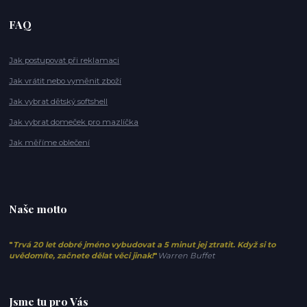
FAQ
Jak postupovat při reklamaci
Jak vrátit nebo vyměnit zboží
Jak vybrat dětský softshell
Jak vybrat domeček pro mazlíčka
Jak měříme oblečení
Naše motto
"
Trvá 20 let dobré jméno vybudovat a 5 minut jej ztratit. Když si to
uvědomíte, začnete dělat věci jinak!
"
Warren Buffet
Jsme tu pro Vás