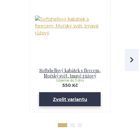
Softshellový kabátek s fleecem,
Softshell
Mořský svět, tmavě růžový
Maskáč, 
Ušijeme do 3 dnů
U
550 Kč
Zvolit variantu
Zv