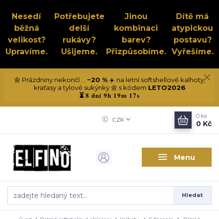
Nesedí
Potřebujete
Jinou
Dítě má
běžná
delší
kombinaci
atypickou
velikost?
rukávy?
barev?
postavu?
Upravíme.
Ušijeme.
Přizpůsobíme.
Vyřešíme.
🌼 Prázdniny nekončí ...
−20 %
☀️ na letní softshellové kalhoty,
kraťasy a tylové sukýnky 🌼 s kódem
LETO2026
8 dní 9h 19m 16s
⏳
0
ks
CZK
0 Kč
Menu
Hledat