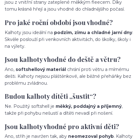
jsou z vnitřní strany zateplené měkkým fleecem. Díky
tomu krásně hřejí a jsou vhodné do chladnějšího počasí.
Pro jaké roční období jsou vhodné?
Kalhoty jsou ideální na
podzim, zimu a chladné jarní dny
.
Skvěle poslouží při venkovních aktivitách, do školky, školy i
na výlety.
Jsou kalhoty vhodné do deště a větru?
Ano,
softshellový materiál
chrání proti větru a mírnému
dešti. Kalhoty nejsou pláštěnkové, ale běžné přeháňky bez
problému zvládnou.
Budou kalhoty dítěti „šustit“?
Ne. Použitý softshell je
měkký, poddajný a příjemný
,
takže při pohybu nešustí a dítěti nevadí při nošení.
Jsou kalhoty vhodné pro aktivní děti?
Ano, střih je navržen tak, aby
neomezoval pohyb
. Kalhoty