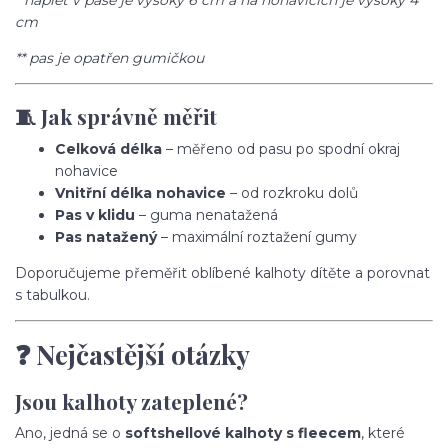
* náplet v pase je vysoký 6 cm a na nohavicích je vysoký 4
cm
** pas je opatřen gumičkou
🧵 Jak správně měřit
Celková délka
– měřeno od pasu po spodní okraj
nohavice
Vnitřní délka nohavice
– od rozkroku dolů
Pas v klidu
– guma nenatažená
Pas natažený
– maximální roztažení gumy
Doporučujeme přeměřit oblíbené kalhoty dítěte a porovnat
s tabulkou.
❓ Nejčastější otázky
Jsou kalhoty zateplené?
Ano, jedná se o
softshellové kalhoty s fleecem
, které