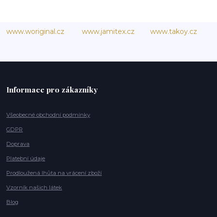
www.woriginal.cz
www.jamitex.cz
www.takoy.cz
Informace pro zákazníky
Všeobecné obchodní podmínky
GDPR
Doprava
Platební údaje
Prodloužená lhůta na vrácení zboží
Vzorník našich látek
Blog