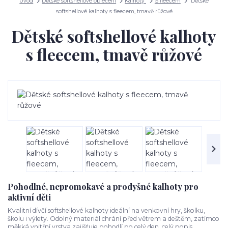
Úvod
Dětské softshellové oblečení
Kalhoty
S fleecem
Dětské
softshellové kalhoty s fleecem, tmavě růžové
Dětské softshellové kalhoty
s fleecem, tmavě růžové
Pohodlné, nepromokavé a prodyšné kalhoty pro
aktivní děti
Kvalitní dívčí softshellové kalhoty ideální na venkovní hry, školku,
školu i výlety. Odolný materiál chrání před větrem a deštěm, zatímco
měkká vnitřní vrstva zajišťuje pohodlí po celý den.
celý popis