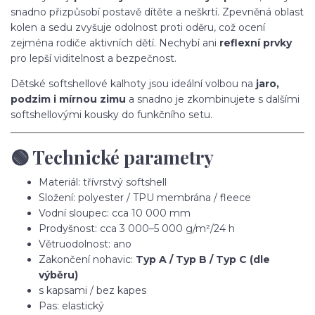
snadno přizpůsobí postavě dítěte a neškrtí. Zpevněná oblast
kolen a sedu zvyšuje odolnost proti oděru, což ocení
zejména rodiče aktivních dětí. Nechybí ani
reflexní prvky
pro lepší viditelnost a bezpečnost.
Dětské softshellové kalhoty jsou ideální volbou na
jaro,
podzim i mírnou zimu
a snadno je zkombinujete s dalšími
softshellovými kousky do funkčního setu.
🟢 Technické parametry
Materiál: třívrstvý softshell
Složení: polyester / TPU membrána / fleece
Vodní sloupec: cca 10 000 mm
Prodyšnost: cca 3 000–5 000 g/m²/24 h
Větruodolnost: ano
Zakončení nohavic:
Typ A / Typ B / Typ C (dle
výběru)
s kapsami / bez kapes
Pas: elastický