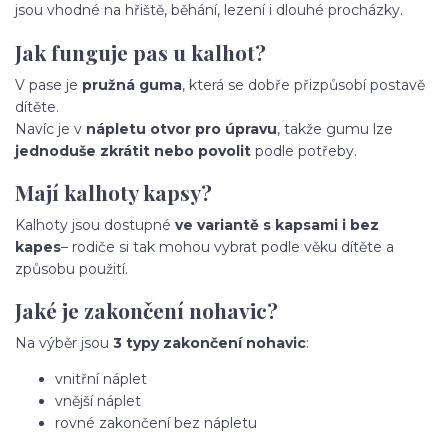
jsou vhodné na hřiště, běhání, lezení i dlouhé procházky.
Jak funguje pas u kalhot?
V pase je
pružná guma
, která se dobře přizpůsobí postavě
dítěte.
Navíc je v
nápletu otvor pro úpravu
, takže gumu lze
jednoduše zkrátit nebo povolit
podle potřeby.
Mají kalhoty kapsy?
Kalhoty jsou dostupné
ve variantě s kapsami i bez
kapes
– rodiče si tak mohou vybrat podle věku dítěte a
způsobu použití.
Jaké je zakončení nohavic?
Na výběr jsou
3 typy zakončení nohavic
:
vnitřní náplet
vnější náplet
rovné zakončení bez nápletu