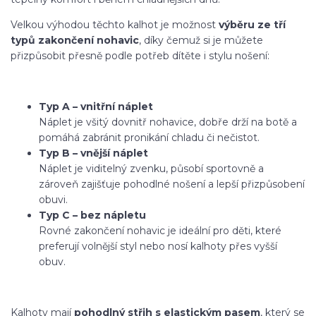
Velkou výhodou těchto kalhot je možnost
výběru ze tří
typů zakončení nohavic
, díky čemuž si je můžete
přizpůsobit přesně podle potřeb dítěte i stylu nošení:
Typ A – vnitřní náplet
Náplet je všitý dovnitř nohavice, dobře drží na botě a
pomáhá zabránit pronikání chladu či nečistot.
Typ B – vnější náplet
Náplet je viditelný zvenku, působí sportovně a
zároveň zajišťuje pohodlné nošení a lepší přizpůsobení
obuvi.
Typ C – bez nápletu
Rovné zakončení nohavic je ideální pro děti, které
preferují volnější styl nebo nosí kalhoty přes vyšší
obuv.
Kalhoty mají
pohodlný střih s elastickým pasem
, který se