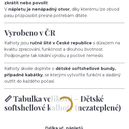
zkrátit nebo povolit
.
V
nápletu je nenápadný otvor
, díky kterému lze obvod
pasu přizpůsobit přesně potřebám dítěte.
Vyrobeno v ČR
Kalhoty jsou
ručně šité v České republice
s důrazem na
kvalitu zpracování, funkčnost a dlouhou životnost.
Podporujete tak lokální výrobu a poctivé řemeslo.
Kalhoty skvěle doplníte o
dětské softshellové bundy,
případně kabátky
, se kterými vytvoříte funkční a sladěný
outfit do každého počasí.
📏 Tabulka velikostí – Dětské
softshellové kalhoty (nezateplené)
Délka vč. nápletů