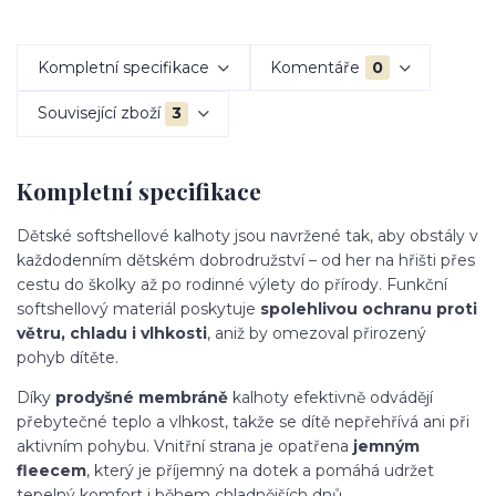
Kompletní specifikace
Komentáře
0
Související zboží
3
Kompletní specifikace
Dětské softshellové kalhoty jsou navržené tak, aby obstály v
každodenním dětském dobrodružství – od her na hřišti přes
cestu do školky až po rodinné výlety do přírody. Funkční
softshellový materiál poskytuje
spolehlivou ochranu proti
větru, chladu i vlhkosti
, aniž by omezoval přirozený
pohyb dítěte.
Díky
prodyšné membráně
kalhoty efektivně odvádějí
přebytečné teplo a vlhkost, takže se dítě nepřehřívá ani při
aktivním pohybu. Vnitřní strana je opatřena
jemným
fleecem
, který je příjemný na dotek a pomáhá udržet
tepelný komfort i během chladnějších dnů.