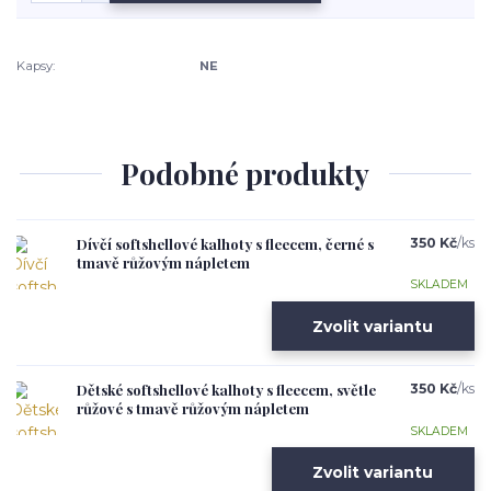
Kapsy:
NE
Podobné produkty
Dívčí softshellové kalhoty s fleecem, černé s
350 Kč
/
ks
tmavě růžovým nápletem
SKLADEM
Zvolit variantu
Dětské softshellové kalhoty s fleecem, světle
350 Kč
/
ks
růžové s tmavě růžovým nápletem
SKLADEM
Zvolit variantu