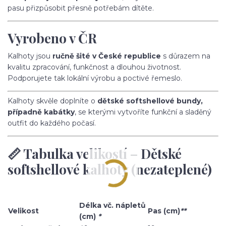
pasu přizpůsobit přesně potřebám dítěte.
Vyrobeno v ČR
Kalhoty jsou
ručně šité v České republice
s důrazem na
kvalitu zpracování, funkčnost a dlouhou životnost.
Podporujete tak lokální výrobu a poctivé řemeslo.
Kalhoty skvěle doplníte o
dětské softshellové bundy,
případně kabátky
, se kterými vytvoříte funkční a sladěný
outfit do každého počasí.
📏 Tabulka velikostí – Dětské
softshellové kalhoty (nezateplené)
Délka vč. nápletů
Velikost
Pas (cm)
**
(cm)
*