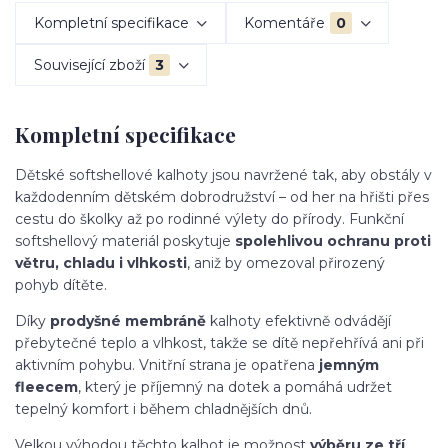
Kompletní specifikace
Komentáře
0
Související zboží
3
Kompletní specifikace
Dětské softshellové kalhoty jsou navržené tak, aby obstály v
každodenním dětském dobrodružství – od her na hřišti přes
cestu do školky až po rodinné výlety do přírody. Funkční
softshellový materiál poskytuje
spolehlivou ochranu proti
větru, chladu i vlhkosti
, aniž by omezoval přirozený
pohyb dítěte.
Díky
prodyšné membráně
kalhoty efektivně odvádějí
přebytečné teplo a vlhkost, takže se dítě nepřehřívá ani při
aktivním pohybu. Vnitřní strana je opatřena
jemným
fleecem
, který je příjemný na dotek a pomáhá udržet
tepelný komfort i během chladnějších dnů.
Velkou výhodou těchto kalhot je možnost
výběru ze tří