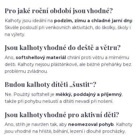
Pro jaké roční období jsou vhodné?
Kalhoty jsou ideální na
podzim, zimu a chladné jarní dny
.
Skvěle poslouží při venkovních aktivitách, do školky, školy i
na výlety.
Jsou kalhoty vhodné do deště a větru?
Ano,
softshellový materiál
chrání proti větru a mírnému
dešti. Kalhoty nejsou pláštěnkové, ale běžné přeháňky bez
problému zvládnou.
Budou kalhoty dítěti „šustit“?
Ne. Použitý softshell je
měkký, poddajný a příjemný
,
takže při pohybu nešustí a dítěti nevadí při nošení.
Jsou kalhoty vhodné pro aktivní děti?
Ano, střih je navržen tak, aby
neomezoval pohyb
. Kalhoty
jsou vhodné na hřiště, běhání, lezení i dlouhé procházky.