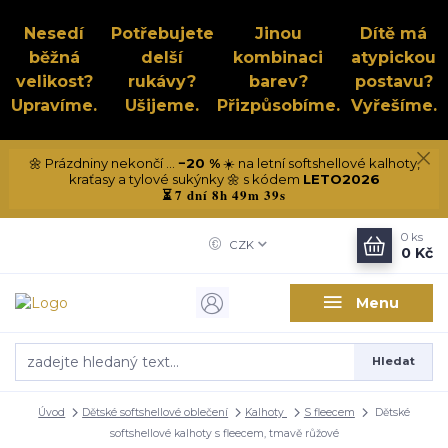
Nesedí
Potřebujete
Jinou
Dítě má
běžná
delší
kombinaci
atypickou
velikost?
rukávy?
barev?
postavu?
Upravíme.
Ušijeme.
Přizpůsobíme.
Vyřešíme.
🌼 Prázdniny nekončí ...
−20 %
☀️ na letní softshellové kalhoty,
kraťasy a tylové sukýnky 🌼 s kódem
LETO2026
7 dní 8h 49m 38s
⏳
0
ks
CZK
0 Kč
Menu
Hledat
Úvod
Dětské softshellové oblečení
Kalhoty
S fleecem
Dětské
softshellové kalhoty s fleecem, tmavě růžové