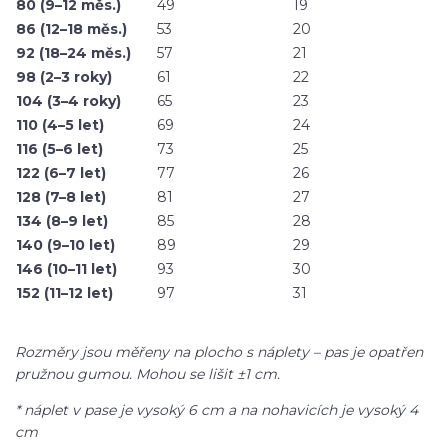
80 (9–12 měs.)
49
19
86 (12–18 měs.)
53
20
92 (18–24 měs.)
57
21
98 (2–3 roky)
61
22
104 (3–4 roky)
65
23
110 (4–5 let)
69
24
116 (5–6 let)
73
25
122 (6–7 let)
77
26
128 (7–8 let)
81
27
134 (8–9 let)
85
28
140 (9–10 let)
89
29
146 (10–11 let)
93
30
152 (11–12 let)
97
31
Rozměry jsou měřeny na plocho s náplety – pas je opatřen
pružnou gumou. Mohou se lišit ±1 cm.
* náplet v pase je vysoký 6 cm a na nohavicích je vysoký 4
cm