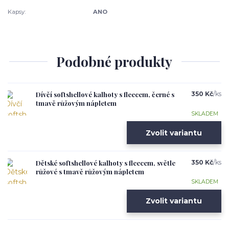
Kapsy:
ANO
Podobné produkty
Dívčí softshellové kalhoty s fleecem, černé s
350 Kč
/
ks
tmavě růžovým nápletem
SKLADEM
Zvolit variantu
Dětské softshellové kalhoty s fleecem, světle
350 Kč
/
ks
růžové s tmavě růžovým nápletem
SKLADEM
Zvolit variantu