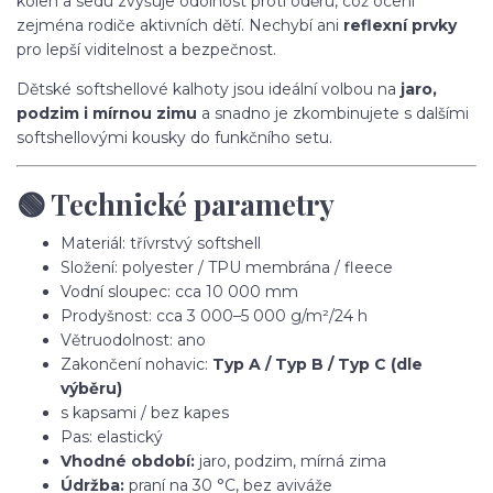
kolen a sedu zvyšuje odolnost proti oděru, což ocení
zejména rodiče aktivních dětí. Nechybí ani
reflexní prvky
pro lepší viditelnost a bezpečnost.
Dětské softshellové kalhoty jsou ideální volbou na
jaro,
podzim i mírnou zimu
a snadno je zkombinujete s dalšími
softshellovými kousky do funkčního setu.
🟢 Technické parametry
Materiál: třívrstvý softshell
Složení: polyester / TPU membrána / fleece
Vodní sloupec: cca 10 000 mm
Prodyšnost: cca 3 000–5 000 g/m²/24 h
Větruodolnost: ano
Zakončení nohavic:
Typ A / Typ B / Typ C (dle
výběru)
s kapsami / bez kapes
Pas: elastický
Vhodné období:
jaro, podzim, mírná zima
Údržba:
praní na 30 °C, bez aviváže