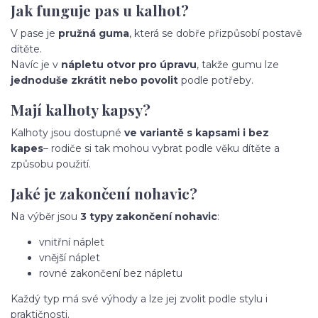
Jak funguje pas u kalhot?
V pase je
pružná guma
, která se dobře přizpůsobí postavě
dítěte.
Navíc je v
nápletu otvor pro úpravu
, takže gumu lze
jednoduše zkrátit nebo povolit
podle potřeby.
Mají kalhoty kapsy?
Kalhoty jsou dostupné
ve variantě s kapsami i bez
kapes
– rodiče si tak mohou vybrat podle věku dítěte a
způsobu použití.
Jaké je zakončení nohavic?
Na výběr jsou
3 typy zakončení nohavic
:
vnitřní náplet
vnější náplet
rovné zakončení bez nápletu
Každý typ má své výhody a lze jej zvolit podle stylu i
praktičnosti.