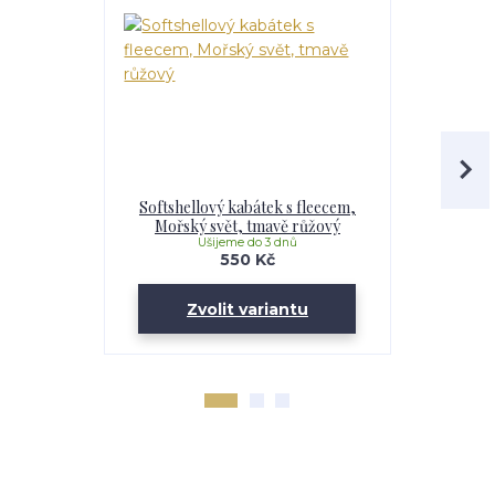
Softshellový kabátek s fleecem,
Softshell
Mořský svět, tmavě růžový
Maskáč, 
Ušijeme do 3 dnů
U
550 Kč
Zvolit variantu
Zv