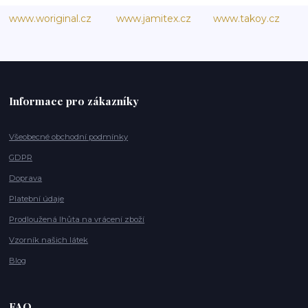
www.woriginal.cz
www.jamitex.cz
www.takoy.cz
Informace pro zákazníky
Všeobecné obchodní podmínky
GDPR
Doprava
Platební údaje
Prodloužená lhůta na vrácení zboží
Vzorník našich látek
Blog
FAQ