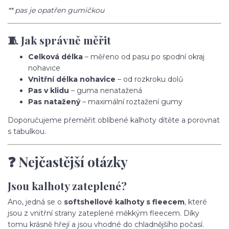
** pas je opatřen gumičkou
🧵 Jak správně měřit
Celková délka
– měřeno od pasu po spodní okraj
nohavice
Vnitřní délka nohavice
– od rozkroku dolů
Pas v klidu
– guma nenatažená
Pas natažený
– maximální roztažení gumy
Doporučujeme přeměřit oblíbené kalhoty dítěte a porovnat
s tabulkou.
❓ Nejčastější otázky
Jsou kalhoty zateplené?
Ano, jedná se o
softshellové kalhoty s fleecem
, které
jsou z vnitřní strany zateplené měkkým fleecem. Díky
tomu krásně hřejí a jsou vhodné do chladnějšího počasí.