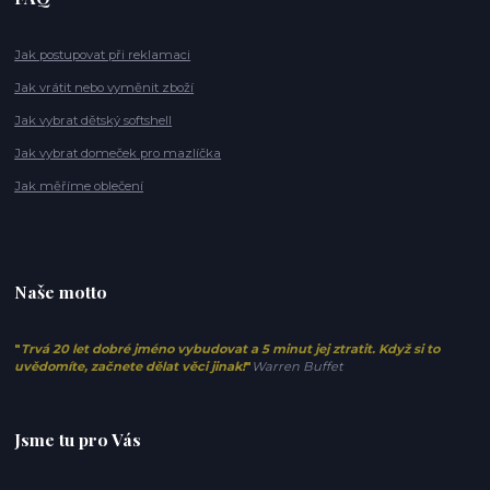
Jak postupovat při reklamaci
Jak vrátit nebo vyměnit zboží
Jak vybrat dětský softshell
Jak vybrat domeček pro mazlíčka
Jak měříme oblečení
Naše motto
"
Trvá 20 let dobré jméno vybudovat a 5 minut jej ztratit. Když si to
uvědomíte, začnete dělat věci jinak!
"
Warren Buffet
Jsme tu pro Vás