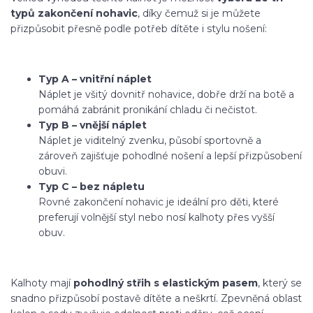
typů zakončení nohavic
, díky čemuž si je můžete
přizpůsobit přesně podle potřeb dítěte i stylu nošení:
Typ A – vnitřní náplet
Náplet je všitý dovnitř nohavice, dobře drží na botě a
pomáhá zabránit pronikání chladu či nečistot.
Typ B – vnější náplet
Náplet je viditelný zvenku, působí sportovně a
zároveň zajišťuje pohodlné nošení a lepší přizpůsobení
obuvi.
Typ C – bez nápletu
Rovné zakončení nohavic je ideální pro děti, které
preferují volnější styl nebo nosí kalhoty přes vyšší
obuv.
Kalhoty mají
pohodlný střih s elastickým pasem
, který se
snadno přizpůsobí postavě dítěte a neškrtí. Zpevněná oblast