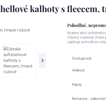
hellové kalhoty s fleecem,
Pohodlné, nepromok
Kvalitní dívčí softshello
Odolný materiál chrání
zajišťuje pohodlí po cel
Dostupnost
Velikost
Kapsy
Nohavice - zakončen