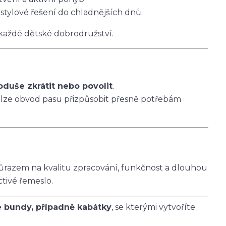
 stylové řešení do chladnějších dnů
 každé dětské dobrodružství.
oduše zkrátit nebo povolit
.
 lze obvod pasu přizpůsobit přesně potřebám
ůrazem na kvalitu zpracování, funkčnost a dlouhou
ctivé řemeslo.
é bundy, případně kabátky
, se kterými vytvoříte