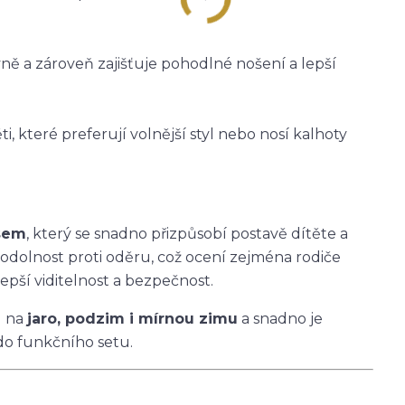
vně a zároveň zajišťuje pohodlné nošení a lepší
i, které preferují volnější styl nebo nosí kalhoty
asem
, který se snadno přizpůsobí postavě dítěte a
 odolnost proti oděru, což ocení zejména rodiče
epší viditelnost a bezpečnost.
u na
jaro, podzim i mírnou zimu
a snadno je
do funkčního setu.