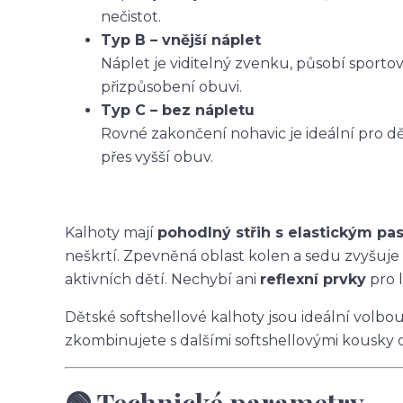
nečistot.
Typ B – vnější náplet
Náplet je viditelný zvenku, působí sporto
přizpůsobení obuvi.
Typ C – bez nápletu
Rovné zakončení nohavic je ideální pro dět
přes vyšší obuv.
Kalhoty mají
pohodlný střih s elastickým p
neškrtí. Zpevněná oblast kolen a sedu zvyšuje
aktivních dětí. Nechybí ani
reflexní prvky
pro l
Dětské softshellové kalhoty jsou ideální volbo
zkombinujete s dalšími softshellovými kousky 