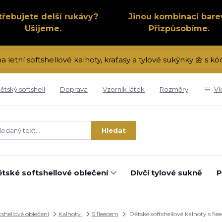
třebujete delší rukávy?
Jinou kombinaci bare
Ušijeme.
Přizpůsobíme.
na letní softshellové kalhoty, kraťasy a tylové sukýnky 🌼 s 
ětský softshell
Doprava
Vzorník látek
Rozměry
Ví
Hledat
tské softshellové oblečení
Dívčí tylové sukně
P
tshellové oblečení
Kalhoty
S fleecem
Dětské softshellové kalhoty s fl