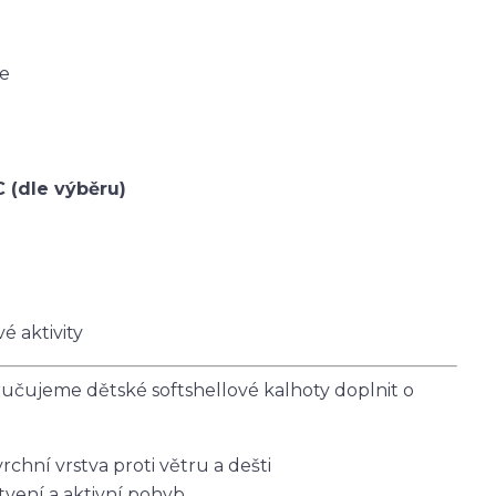
ce
C (dle výběru)
é aktivity
čujeme dětské softshellové kalhoty doplnit o
vrchní vrstva proti větru a dešti
tvení a aktivní pohyb