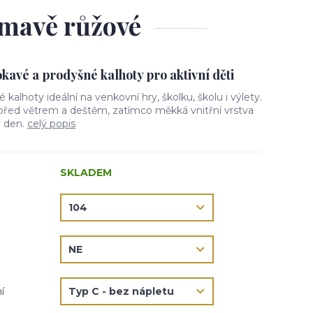
 tmavě růžové
avé a prodyšné kalhoty pro aktivní děti
vé kalhoty ideální na venkovní hry, školku, školu i výlety.
 před větrem a deštěm, zatímco měkká vnitřní vrstva
ý den.
celý popis
SKLADEM
í