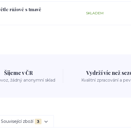
větle růžové s tmavě
SKLADEM
Šijeme v ČR
Vydrží víc než se
voz, žádný anonymní sklad
Kvalitní zpracování a pe
Související zboží
3