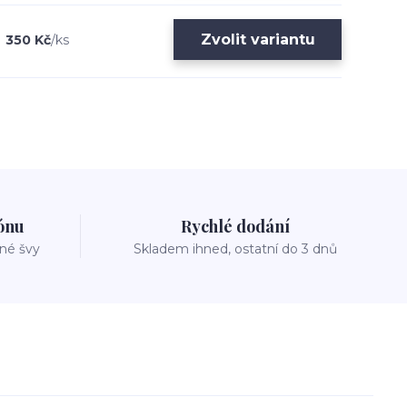
Zvolit variantu
350 Kč
/
ks
zónu
Rychlé dodání
vné švy
Skladem ihned, ostatní do 3 dnů