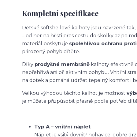
Kompletní specifikace
Dětské softshellové kalhoty jsou navržené ta
– od her na hřišti přes cestu do školky až po ro
materiál poskytuje
spolehlivou ochranu proti 
přirozený pohyb dítěte.
Díky
prodyšné membráně
kalhoty efektivně o
nepřehřívá ani při aktivním pohybu. Vnitřní str
na dotek a pomáhá udržet tepelný komfort i 
Velkou výhodou těchto kalhot je možnost
výb
je můžete přizpůsobit přesně podle potřeb dítět
Typ A – vnitřní náplet
Náplet je všitý dovnitř nohavice, dobře dr