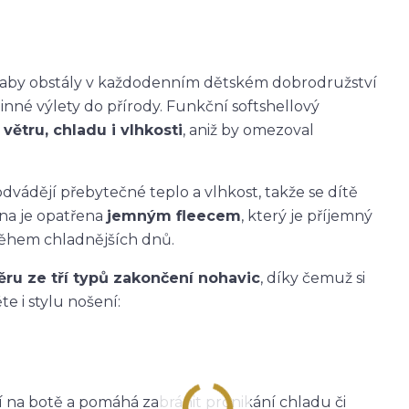
k, aby obstály v každodenním dětském dobrodružství
dinné výlety do přírody. Funkční softshellový
větru, chladu i vlhkosti
, aniž by omezoval
dvádějí přebytečné teplo a vlhkost, takže se dítě
ana je opatřena
jemným fleecem
, který je příjemný
během chladnějších dnů.
ěru ze tří typů zakončení nohavic
, díky čemuž si
e i stylu nošení:
ží na botě a pomáhá zabránit pronikání chladu či