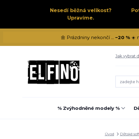
Nesedí běžná velikost?
Po
Upravíme.
🌼 Prázdniny nekončí ...
−20 %
☀️ 
Jak vybrat d
% Zvýhodněné modely %
Dě
Úvod
Dětské sof