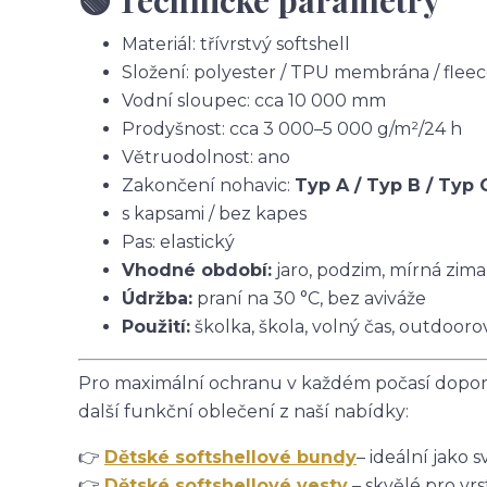
🟢 Technické parametry
Materiál: třívrstvý softshell
Složení: polyester / TPU membrána / flee
Vodní sloupec: cca 10 000 mm
Prodyšnost: cca 3 000–5 000 g/m²/24 h
Větruodolnost: ano
Zakončení nohavic:
Typ A / Typ B / Typ 
s kapsami / bez kapes
Pas: elastický
Vhodné období:
jaro, podzim, mírná zima
Údržba:
praní na 30 °C, bez aviváže
Použití:
školka, škola, volný čas, outdoorov
Pro maximální ochranu v každém počasí doporu
další funkční oblečení z naší nabídky:
👉
Dětské softshellové bundy
– ideální jako s
👉
Dětské softshellové vesty
– skvělé pro vrs