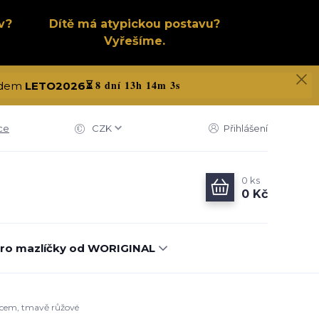
v?
Dítě má atypickou postavu?
Vyřešíme.
8 dní 13h 14m 2s
kódem
LETO2026
⏳
ce
CZK
Přihlášení
0
ks
0 Kč
ro mazlíčky od WORIGINAL
eecem, tmavě růžové