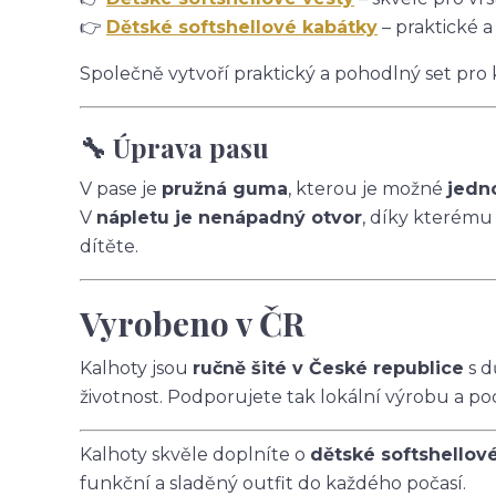
👉
Dětské softshellové kabátky
– praktické a
Společně vytvoří praktický a pohodlný set pro
🔧 Úprava pasu
V pase je
pružná guma
, kterou je možné
jedn
V
nápletu je nenápadný otvor
, díky kterému
dítěte.
Vyrobeno v ČR
Kalhoty jsou
ručně šité v České republice
s d
životnost. Podporujete tak lokální výrobu a po
Kalhoty skvěle doplníte o
dětské softshellov
funkční a sladěný outfit do každého počasí.