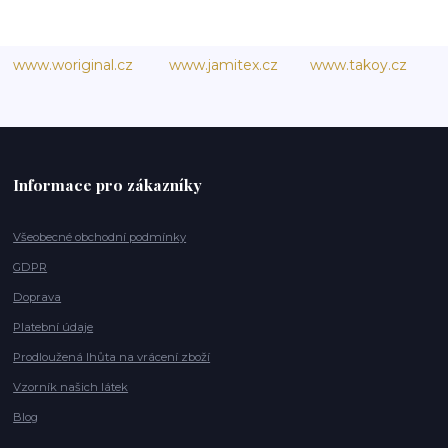
www.woriginal.cz
www.jamitex.cz
www.takoy.cz
Informace pro zákazníky
Všeobecné obchodní podmínky
GDPR
Doprava
Platební údaje
Prodloužená lhůta na vrácení zboží
Vzorník našich látek
Blog