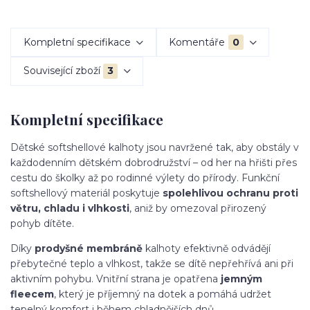
Kompletní specifikace
Komentáře
0
Související zboží
3
Kompletní specifikace
Dětské softshellové kalhoty jsou navržené tak, aby obstály v
každodenním dětském dobrodružství – od her na hřišti přes
cestu do školky až po rodinné výlety do přírody. Funkční
softshellový materiál poskytuje
spolehlivou ochranu proti
větru, chladu i vlhkosti
, aniž by omezoval přirozený
pohyb dítěte.
Díky
prodyšné membráně
kalhoty efektivně odvádějí
přebytečné teplo a vlhkost, takže se dítě nepřehřívá ani při
aktivním pohybu. Vnitřní strana je opatřena
jemným
fleecem
, který je příjemný na dotek a pomáhá udržet
tepelný komfort i během chladnějších dnů.