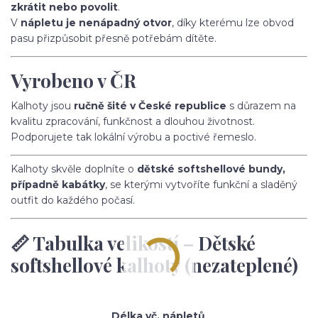
zkrátit nebo povolit
.
V
nápletu je nenápadný otvor
, díky kterému lze obvod
pasu přizpůsobit přesně potřebám dítěte.
Vyrobeno v ČR
Kalhoty jsou
ručně šité v České republice
s důrazem na
kvalitu zpracování, funkčnost a dlouhou životnost.
Podporujete tak lokální výrobu a poctivé řemeslo.
Kalhoty skvěle doplníte o
dětské softshellové bundy,
případně kabátky
, se kterými vytvoříte funkční a sladěný
outfit do každého počasí.
📏 Tabulka velikostí – Dětské
softshellové kalhoty (nezateplené)
Délka vč. nápletů