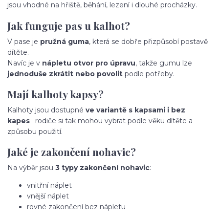
jsou vhodné na hřiště, běhání, lezení i dlouhé procházky.
Jak funguje pas u kalhot?
V pase je
pružná guma
, která se dobře přizpůsobí postavě
dítěte.
Navíc je v
nápletu otvor pro úpravu
, takže gumu lze
jednoduše zkrátit nebo povolit
podle potřeby.
Mají kalhoty kapsy?
Kalhoty jsou dostupné
ve variantě s kapsami i bez
kapes
– rodiče si tak mohou vybrat podle věku dítěte a
způsobu použití.
Jaké je zakončení nohavic?
Na výběr jsou
3 typy zakončení nohavic
:
vnitřní náplet
vnější náplet
rovné zakončení bez nápletu