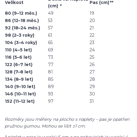
Velikost
Pas (cm)
**
(cm)
*
80 (9–12 měs.)
49
19
86 (12–18 měs.)
53
20
92 (18–24 měs.)
57
21
98 (2–3 roky)
61
22
104 (3–4 roky)
65
23
110 (4–5 let)
69
24
116 (5–6 let)
73
25
122 (6–7 let)
77
26
128 (7–8 let)
81
27
134 (8–9 let)
85
28
140 (9–10 let)
89
29
146 (10–11 let)
93
30
152 (11–12 let)
97
31
Rozměry jsou měřeny na plocho s náplety – pas je opatřen
pružnou gumou. Mohou se lišit ±1 cm.