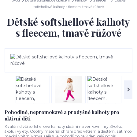
Úvod
Dětské softshellové oblečení
Kalhoty
S fleecem
Dětské
softshellové kalhoty s fleecem, tmavě růžové
Dětské softshellové kalhoty
s fleecem, tmavě růžové
Pohodlné, nepromokavé a prodyšné kalhoty pro
aktivní děti
Kvalitní dívčí softshellové kalhoty ideální na venkovní hry, školku,
školu i výlety. Odolný materiál chrání před větrem a deštěm, zatímco
měkká vnitřní vrstva zajišťuje pohodlí po celý den.
celý popis