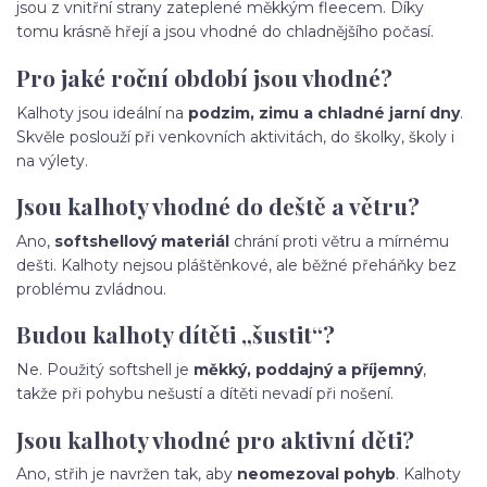
jsou z vnitřní strany zateplené měkkým fleecem. Díky
tomu krásně hřejí a jsou vhodné do chladnějšího počasí.
Pro jaké roční období jsou vhodné?
Kalhoty jsou ideální na
podzim, zimu a chladné jarní dny
.
Skvěle poslouží při venkovních aktivitách, do školky, školy i
na výlety.
Jsou kalhoty vhodné do deště a větru?
Ano,
softshellový materiál
chrání proti větru a mírnému
dešti. Kalhoty nejsou pláštěnkové, ale běžné přeháňky bez
problému zvládnou.
Budou kalhoty dítěti „šustit“?
Ne. Použitý softshell je
měkký, poddajný a příjemný
,
takže při pohybu nešustí a dítěti nevadí při nošení.
Jsou kalhoty vhodné pro aktivní děti?
Ano, střih je navržen tak, aby
neomezoval pohyb
. Kalhoty