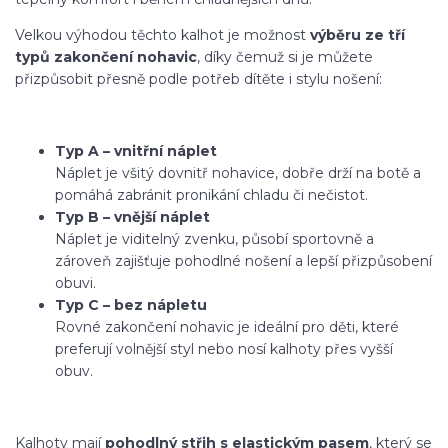
Velkou výhodou těchto kalhot je možnost
výběru ze tří
typů zakončení nohavic
, díky čemuž si je můžete
přizpůsobit přesně podle potřeb dítěte i stylu nošení:
Typ A – vnitřní náplet
Náplet je všitý dovnitř nohavice, dobře drží na botě a
pomáhá zabránit pronikání chladu či nečistot.
Typ B – vnější náplet
Náplet je viditelný zvenku, působí sportovně a
zároveň zajišťuje pohodlné nošení a lepší přizpůsobení
obuvi.
Typ C – bez nápletu
Rovné zakončení nohavic je ideální pro děti, které
preferují volnější styl nebo nosí kalhoty přes vyšší
obuv.
Kalhoty mají
pohodlný střih s elastickým pasem
, který se