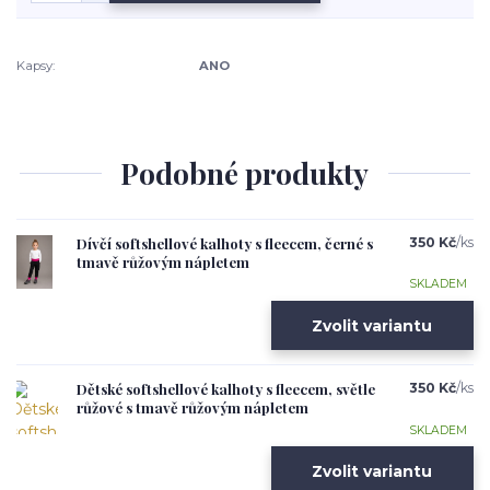
Kapsy:
ANO
Podobné produkty
Dívčí softshellové kalhoty s fleecem, černé s
350 Kč
/
ks
tmavě růžovým nápletem
SKLADEM
Zvolit variantu
Dětské softshellové kalhoty s fleecem, světle
350 Kč
/
ks
růžové s tmavě růžovým nápletem
SKLADEM
Zvolit variantu