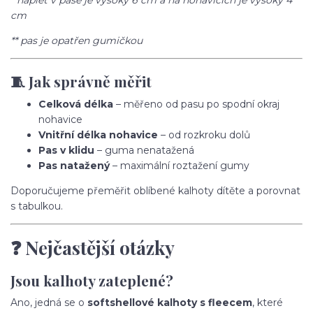
* náplet v pase je vysoký 6 cm a na nohavicích je vysoký 4
cm
** pas je opatřen gumičkou
🧵 Jak správně měřit
Celková délka
– měřeno od pasu po spodní okraj
nohavice
Vnitřní délka nohavice
– od rozkroku dolů
Pas v klidu
– guma nenatažená
Pas natažený
– maximální roztažení gumy
Doporučujeme přeměřit oblíbené kalhoty dítěte a porovnat
s tabulkou.
❓ Nejčastější otázky
Jsou kalhoty zateplené?
Ano, jedná se o
softshellové kalhoty s fleecem
, které