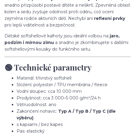
snadno přizpůsobí postavě dítěte a neškrtí. Zpevněná oblast
kolen a sedu zvyšuje odolnost proti oděru, což ocení
zejména rodiče aktivních dětí. Nechybí ani
reflexní prvky
pro lepší viditelnost a bezpečnost.
Dětské softshellové kalhoty jsou ideální volbou na
jaro,
podzim i mírnou zimu
a snadno je zkombinujete s dalšími
softshellovými kousky do funkčního setu.
🟢 Technické parametry
Materiál: třívrstvý softshell
Složení: polyester / TPU membrána / fleece
Vodní sloupec: cca 10 000 mm
Prodyšnost: cca 3 000–5 000 g/m²/24 h
Větruodolnost: ano
Zakončení nohavic:
Typ A / Typ B / Typ C (dle
výběru)
s kapsami / bez kapes
Pas: elastický