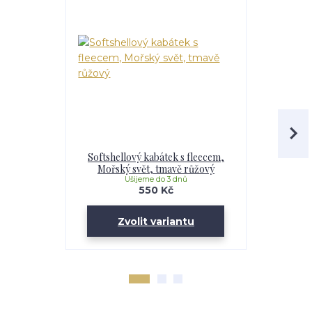
Softshellový kabátek s fleecem,
Softshell
Mořský svět, tmavě růžový
Maskáč, 
Ušijeme do 3 dnů
U
550 Kč
Zvolit variantu
Zv