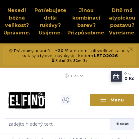
Nesedí
Potřebujete
Jinou
Dítě má
běžná
delší
kombinaci
atypickou
velikost?
rukávy?
barev?
postavu?
Upravíme.
Ušijeme.
Přizpůsobíme.
Vyřešíme.
🌼 Prázdniny nekončí ...
−20 %
☀️ na letní softshellové kalhoty,
kraťasy a tylové sukýnky 🌼 s kódem
LETO2026
8 dní 3h 32m 1s
⏳
0
ks
CZK
0 Kč
Menu
Hledat