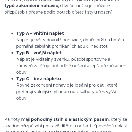
typů zakončení nohavic
, díky čemuž si je můžete
přizpůsobit přesně podle potřeb dítěte i stylu nošení:
Typ A – vnitřní náplet
Náplet je všitý dovnitř nohavice, dobře drží na botě a
pomáhá zabránit pronikání chladu či nečistot.
Typ B – vnější náplet
Náplet je viditelný zvenku, působí sportovně a
zároveň zajišťuje pohodlné nošení a lepší přizpůsobení
obuvi.
Typ C – bez nápletu
Rovné zakončení nohavic je ideální pro děti, které
preferují volnější styl nebo nosí kalhoty přes vyšší
obuv.
Kalhoty mají
pohodlný střih s elastickým pasem
, který se
snadno přizpůsobí postavě dítěte a neškrtí. Zpevněná oblast