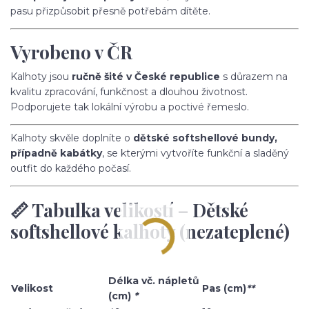
pasu přizpůsobit přesně potřebám dítěte.
Vyrobeno v ČR
Kalhoty jsou
ručně šité v České republice
s důrazem na
kvalitu zpracování, funkčnost a dlouhou životnost.
Podporujete tak lokální výrobu a poctivé řemeslo.
Kalhoty skvěle doplníte o
dětské softshellové bundy,
případně kabátky
, se kterými vytvoříte funkční a sladěný
outfit do každého počasí.
📏 Tabulka velikostí – Dětské
softshellové kalhoty (nezateplené)
Délka vč. nápletů
Velikost
Pas (cm)
**
(cm)
*