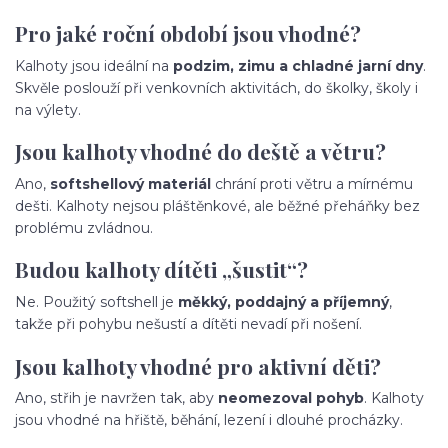
Pro jaké roční období jsou vhodné?
Kalhoty jsou ideální na
podzim, zimu a chladné jarní dny
.
Skvěle poslouží při venkovních aktivitách, do školky, školy i
na výlety.
Jsou kalhoty vhodné do deště a větru?
Ano,
softshellový materiál
chrání proti větru a mírnému
dešti. Kalhoty nejsou pláštěnkové, ale běžné přeháňky bez
problému zvládnou.
Budou kalhoty dítěti „šustit“?
Ne. Použitý softshell je
měkký, poddajný a příjemný
,
takže při pohybu nešustí a dítěti nevadí při nošení.
Jsou kalhoty vhodné pro aktivní děti?
Ano, střih je navržen tak, aby
neomezoval pohyb
. Kalhoty
jsou vhodné na hřiště, běhání, lezení i dlouhé procházky.