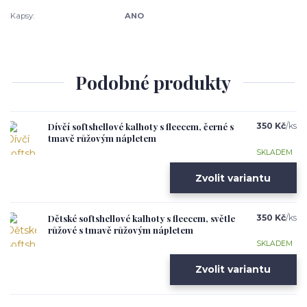
Kapsy:
ANO
Podobné produkty
Dívčí softshellové kalhoty s fleecem, černé s
350 Kč
/
ks
tmavě růžovým nápletem
SKLADEM
Zvolit variantu
Dětské softshellové kalhoty s fleecem, světle
350 Kč
/
ks
růžové s tmavě růžovým nápletem
SKLADEM
Zvolit variantu