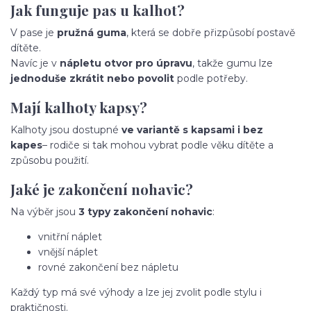
Jak funguje pas u kalhot?
V pase je
pružná guma
, která se dobře přizpůsobí postavě
dítěte.
Navíc je v
nápletu otvor pro úpravu
, takže gumu lze
jednoduše zkrátit nebo povolit
podle potřeby.
Mají kalhoty kapsy?
Kalhoty jsou dostupné
ve variantě s kapsami i bez
kapes
– rodiče si tak mohou vybrat podle věku dítěte a
způsobu použití.
Jaké je zakončení nohavic?
Na výběr jsou
3 typy zakončení nohavic
:
vnitřní náplet
vnější náplet
rovné zakončení bez nápletu
Každý typ má své výhody a lze jej zvolit podle stylu i
praktičnosti.