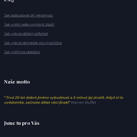
Jak postupovat při reklamaci
Jak vrátit nebo vyměnit zboží
Jak vybrat dětský softshell
Jak vybrat domeček pro mazlíčka
Jak měříme oblečení
Naše motto
"
Trvá 20 let dobré jméno vybudovat a 5 minut jej ztratit. Když si to
uvědomíte, začnete dělat věci jinak!
"
Warren Buffet
Jsme tu pro Vás