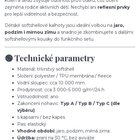
kolen a sedu zvyšuje odolnost proti oděru, což ocení
zejména rodiče aktivních dětí. Nechybí ani
reflexní prvky
pro lepší viditelnost a bezpečnost.
Dětské softshellové kalhoty jsou ideální volbou na
jaro,
podzim i mírnou zimu
a snadno je zkombinujete s dalšími
softshellovými kousky do funkčního setu.
🟢 Technické parametry
Materiál: třívrstvý softshell
Složení: polyester / TPU membrána / fleece
Vodní sloupec: cca 10 000 mm
Prodyšnost: cca 3 000–5 000 g/m²/24 h
Větruodolnost: ano
Zakončení nohavic:
Typ A / Typ B / Typ C (dle
výběru)
s kapsami / bez kapes
Pas: elastický
Vhodné období:
jaro, podzim, mírná zima
Údržba:
praní na 30 °C, bez aviváže