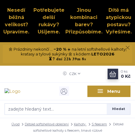
Nesedí
Potřebujete
Jinou
Dítě má
běžná
delší
kombinaci
atypickou
velikost?
rukávy?
barev?
postavu?
Upravíme.
Ušijeme.
Přizpůsobíme.
Vyřešíme.
🌼 Prázdniny nekončí ...
−20 %
☀️ na letní softshellové kalhoty,
kraťasy a tylové sukýnky 🌼 s kódem
LETO2026
7 dní 22h 39m 7s
⏳
0
ks
CZK
0 Kč
Menu
Hledat
Úvod
Dětské softshellové oblečení
Kalhoty
S fleecem
Dětské
softshellové kalhoty s fleecem, tmavě růžové