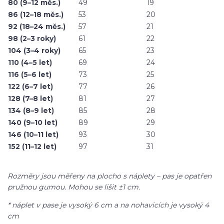
80 (9–12 měs.)
49
19
86 (12–18 měs.)
53
20
92 (18–24 měs.)
57
21
98 (2–3 roky)
61
22
104 (3–4 roky)
65
23
110 (4–5 let)
69
24
116 (5–6 let)
73
25
122 (6–7 let)
77
26
128 (7–8 let)
81
27
134 (8–9 let)
85
28
140 (9–10 let)
89
29
146 (10–11 let)
93
30
152 (11–12 let)
97
31
Rozměry jsou měřeny na plocho s náplety – pas je opatřen
pružnou gumou. Mohou se lišit ±1 cm.
* náplet v pase je vysoký 6 cm a na nohavicích je vysoký 4
cm