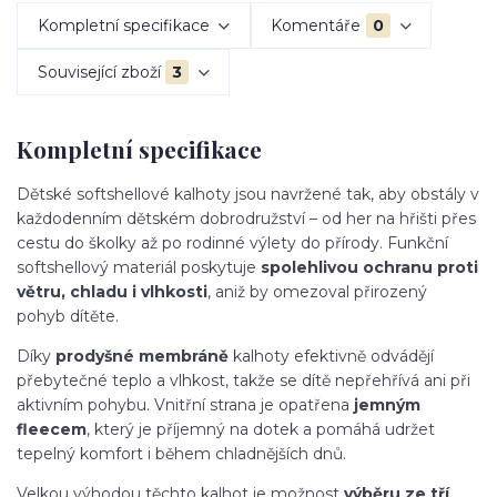
Kompletní specifikace
Komentáře
0
Související zboží
3
Kompletní specifikace
Dětské softshellové kalhoty jsou navržené tak, aby obstály v
každodenním dětském dobrodružství – od her na hřišti přes
cestu do školky až po rodinné výlety do přírody. Funkční
softshellový materiál poskytuje
spolehlivou ochranu proti
větru, chladu i vlhkosti
, aniž by omezoval přirozený
pohyb dítěte.
Díky
prodyšné membráně
kalhoty efektivně odvádějí
přebytečné teplo a vlhkost, takže se dítě nepřehřívá ani při
aktivním pohybu. Vnitřní strana je opatřena
jemným
fleecem
, který je příjemný na dotek a pomáhá udržet
tepelný komfort i během chladnějších dnů.
Velkou výhodou těchto kalhot je možnost
výběru ze tří