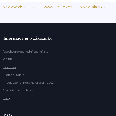
www.woriginal.cz
www.jamitex.cz
www.takoy.cz
Informace pro zákazníky
Všeobecné obchodní podmínky
GDPR
Doprava
Platební údaje
Prodloužená lhůta na vrácení zboží
Vzorník našich látek
Blog
FAQ