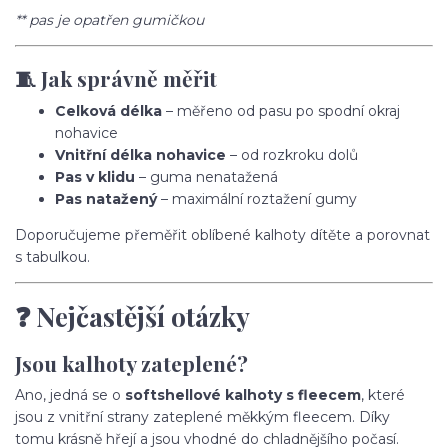
** pas je opatřen gumičkou
🧵 Jak správně měřit
Celková délka
– měřeno od pasu po spodní okraj
nohavice
Vnitřní délka nohavice
– od rozkroku dolů
Pas v klidu
– guma nenatažená
Pas natažený
– maximální roztažení gumy
Doporučujeme přeměřit oblíbené kalhoty dítěte a porovnat
s tabulkou.
❓ Nejčastější otázky
Jsou kalhoty zateplené?
Ano, jedná se o
softshellové kalhoty s fleecem
, které
jsou z vnitřní strany zateplené měkkým fleecem. Díky
tomu krásně hřejí a jsou vhodné do chladnějšího počasí.