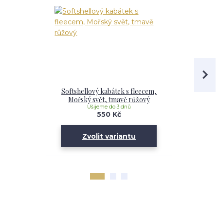
Softshellový kabátek s fleecem,
Softshell
Mořský svět, tmavě růžový
Maskáč, 
Ušijeme do 3 dnů
U
550 Kč
Zvolit variantu
Zv