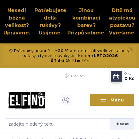
Nesedí
Potřebujete
Jinou
Dítě má
běžná
delší
kombinaci
atypickou
velikost?
rukávy?
barev?
postavu?
Upravíme.
Ušijeme.
Přizpůsobíme.
Vyřešíme.
🌼 Prázdniny nekončí ...
−20 %
☀️ na letní softshellové kalhoty,
kraťasy a tylové sukýnky 🌼 s kódem
LETO2026
7 dní 2h 11m 9s
⏳
0
ks
CZK
0 Kč
Menu
Hledat