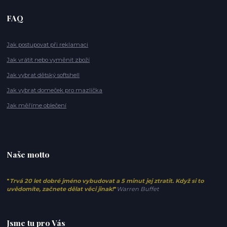
FAQ
Jak postupovat při reklamaci
Jak vrátit nebo vyměnit zboží
Jak vybrat dětský softshell
Jak vybrat domeček pro mazlíčka
Jak měříme oblečení
Naše motto
"
Trvá 20 let dobré jméno vybudovat a 5 minut jej ztratit. Když si to
uvědomíte, začnete dělat věci jinak!
"
Warren Buffet
Jsme tu pro Vás