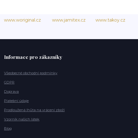
www.woriginal.cz
www.jamitex.cz
www.takoy.cz
Informace pro zákazníky
Všeobecné obchodní podmínky
GDPR
Doprava
Platební údaje
Prodloužená lhůta na vrácení zboží
Vzorník našich látek
Blog