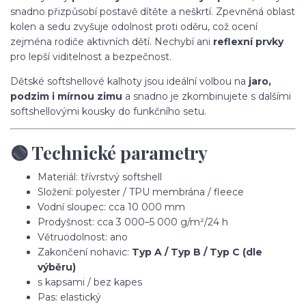
snadno přizpůsobí postavě dítěte a neškrtí. Zpevněná oblast
kolen a sedu zvyšuje odolnost proti oděru, což ocení
zejména rodiče aktivních dětí. Nechybí ani
reflexní prvky
pro lepší viditelnost a bezpečnost.
Dětské softshellové kalhoty jsou ideální volbou na
jaro,
podzim i mírnou zimu
a snadno je zkombinujete s dalšími
softshellovými kousky do funkčního setu.
🟢 Technické parametry
Materiál: třívrstvý softshell
Složení: polyester / TPU membrána / fleece
Vodní sloupec: cca 10 000 mm
Prodyšnost: cca 3 000–5 000 g/m²/24 h
Větruodolnost: ano
Zakončení nohavic:
Typ A / Typ B / Typ C (dle
výběru)
s kapsami / bez kapes
Pas: elastický