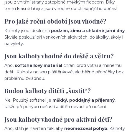
jsou z vnitřní strany zateplené měkkým fleecem. Díky
tomu krásně hřejí a jsou vhodné do chladnějšího počasí.
Pro jaké roční období jsou vhodné?
Kalhoty jsou ideální na
podzim, zimu a chladné jarní dny
.
Skvěle poslouží při venkovních aktivitách, do školky, školy i
na výlety.
Jsou kalhoty vhodné do deště a větru?
Ano,
softshellový materiál
chrání proti větru a mírnému
dešti. Kalhoty nejsou pláštěnkové, ale běžné přeháňky bez
problému zvládnou.
Budou kalhoty dítěti „šustit“?
Ne. Použitý softshell je
měkký, poddajný a příjemný
,
takže při pohybu nešustí a dítěti nevadí při nošení.
Jsou kalhoty vhodné pro aktivní děti?
Ano, střih je navržen tak, aby
neomezoval pohyb
. Kalhoty