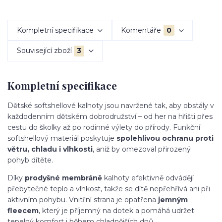
Kompletní specifikace
Komentáře
0
Související zboží
3
Kompletní specifikace
Dětské softshellové kalhoty jsou navržené tak, aby obstály v
každodenním dětském dobrodružství – od her na hřišti přes
cestu do školky až po rodinné výlety do přírody. Funkční
softshellový materiál poskytuje
spolehlivou ochranu proti
větru, chladu i vlhkosti
, aniž by omezoval přirozený
pohyb dítěte.
Díky
prodyšné membráně
kalhoty efektivně odvádějí
přebytečné teplo a vlhkost, takže se dítě nepřehřívá ani při
aktivním pohybu. Vnitřní strana je opatřena
jemným
fleecem
, který je příjemný na dotek a pomáhá udržet
tepelný komfort i během chladnějších dnů.