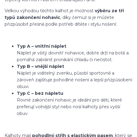
Velkou výhodou těchto kalhot je možnost
výběru ze tří
typů zakončení nohavic
, díky čemuž si je můžete
přizpůsobit přesně podle potřeb dítěte i stylu nošení:
Typ A – vnitřní náplet
Náplet je všitý dovnitř nohavice, dobře drží na botě a
pomáhá zabránit pronikání chladu či nečistot.
Typ B – vnější náplet
Náplet je viditelný zvenku, působí sportovně a
zároveň zajišťuje pohodlné nošení a lepší přizpůsobení
obuvi.
Typ C – bez nápletu
Rovné zakončení nohavic je ideální pro děti, které
preferují volnější styl nebo nosí kalhoty přes vyšší
obuv.
Kalhoty mají
pohodlný střih s elastickým pasem
, který se