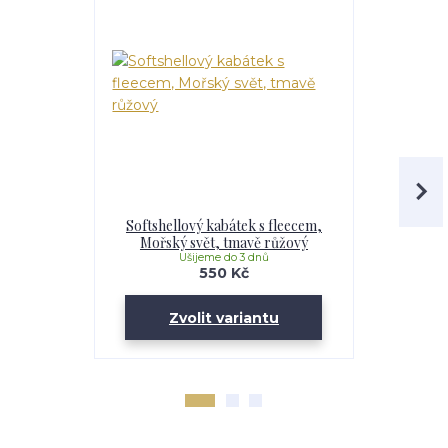
Softshellový kabátek s fleecem,
Softshell
Mořský svět, tmavě růžový
Maskáč, 
Ušijeme do 3 dnů
U
550 Kč
Zvolit variantu
Zv