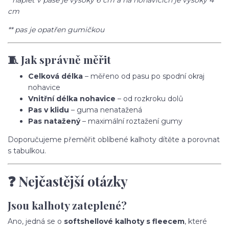
* náplet v pase je vysoký 6 cm a na nohavicích je vysoký 4
cm
** pas je opatřen gumičkou
🧵 Jak správně měřit
Celková délka
– měřeno od pasu po spodní okraj
nohavice
Vnitřní délka nohavice
– od rozkroku dolů
Pas v klidu
– guma nenatažená
Pas natažený
– maximální roztažení gumy
Doporučujeme přeměřit oblíbené kalhoty dítěte a porovnat
s tabulkou.
❓ Nejčastější otázky
Jsou kalhoty zateplené?
Ano, jedná se o
softshellové kalhoty s fleecem
, které