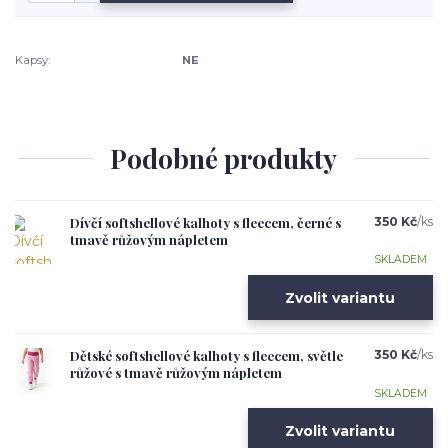
Kapsy:
NE
Podobné produkty
Dívčí softshellové kalhoty s fleecem, černé s
350 Kč
/
ks
tmavě růžovým nápletem
SKLADEM
Zvolit variantu
Dětské softshellové kalhoty s fleecem, světle
350 Kč
/
ks
růžové s tmavě růžovým nápletem
SKLADEM
Zvolit variantu