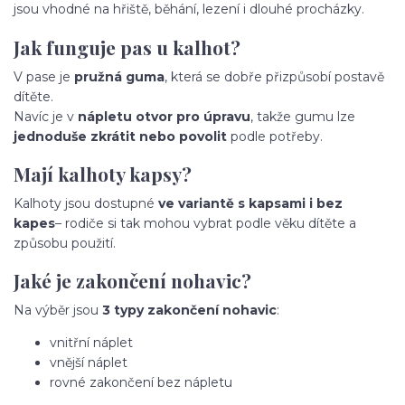
jsou vhodné na hřiště, běhání, lezení i dlouhé procházky.
Jak funguje pas u kalhot?
V pase je
pružná guma
, která se dobře přizpůsobí postavě
dítěte.
Navíc je v
nápletu otvor pro úpravu
, takže gumu lze
jednoduše zkrátit nebo povolit
podle potřeby.
Mají kalhoty kapsy?
Kalhoty jsou dostupné
ve variantě s kapsami i bez
kapes
– rodiče si tak mohou vybrat podle věku dítěte a
způsobu použití.
Jaké je zakončení nohavic?
Na výběr jsou
3 typy zakončení nohavic
:
vnitřní náplet
vnější náplet
rovné zakončení bez nápletu