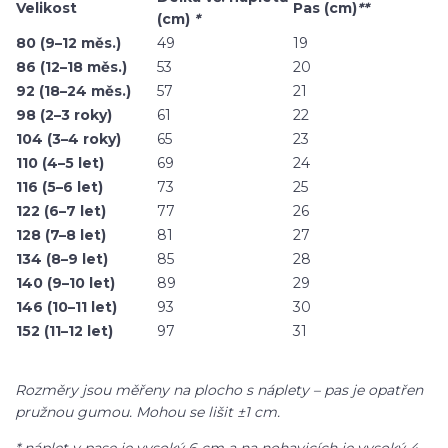
Velikost
Pas (cm)
**
(cm)
*
80 (9–12 měs.)
49
19
86 (12–18 měs.)
53
20
92 (18–24 měs.)
57
21
98 (2–3 roky)
61
22
104 (3–4 roky)
65
23
110 (4–5 let)
69
24
116 (5–6 let)
73
25
122 (6–7 let)
77
26
128 (7–8 let)
81
27
134 (8–9 let)
85
28
140 (9–10 let)
89
29
146 (10–11 let)
93
30
152 (11–12 let)
97
31
Rozměry jsou měřeny na plocho s náplety – pas je opatřen
pružnou gumou. Mohou se lišit ±1 cm.