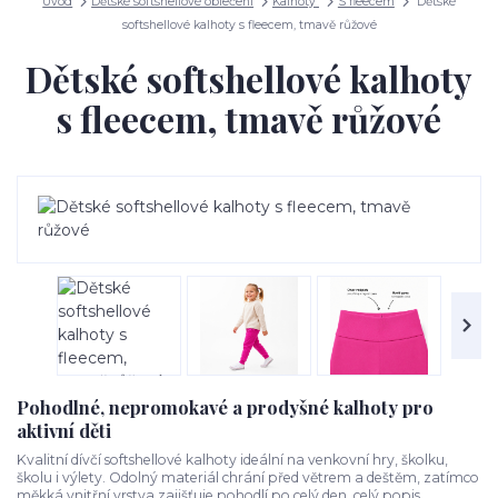
Úvod
Dětské softshellové oblečení
Kalhoty
S fleecem
Dětské
softshellové kalhoty s fleecem, tmavě růžové
Dětské softshellové kalhoty
s fleecem, tmavě růžové
Pohodlné, nepromokavé a prodyšné kalhoty pro
aktivní děti
Kvalitní dívčí softshellové kalhoty ideální na venkovní hry, školku,
školu i výlety. Odolný materiál chrání před větrem a deštěm, zatímco
měkká vnitřní vrstva zajišťuje pohodlí po celý den.
celý popis