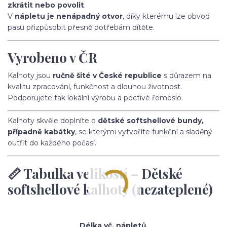
zkrátit nebo povolit
.
V
nápletu je nenápadný otvor
, díky kterému lze obvod
pasu přizpůsobit přesně potřebám dítěte.
Vyrobeno v ČR
Kalhoty jsou
ručně šité v České republice
s důrazem na
kvalitu zpracování, funkčnost a dlouhou životnost.
Podporujete tak lokální výrobu a poctivé řemeslo.
Kalhoty skvěle doplníte o
dětské softshellové bundy,
případně kabátky
, se kterými vytvoříte funkční a sladěný
outfit do každého počasí.
📏 Tabulka velikostí – Dětské
softshellové kalhoty (nezateplené)
Délka vč. nápletů