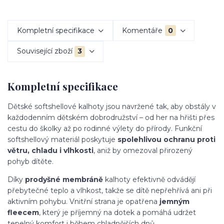
Kompletní specifikace
Komentáře
0
Související zboží
3
Kompletní specifikace
Dětské softshellové kalhoty jsou navržené tak, aby obstály v
každodenním dětském dobrodružství – od her na hřišti přes
cestu do školky až po rodinné výlety do přírody. Funkční
softshellový materiál poskytuje
spolehlivou ochranu proti
větru, chladu i vlhkosti
, aniž by omezoval přirozený
pohyb dítěte.
Díky
prodyšné membráně
kalhoty efektivně odvádějí
přebytečné teplo a vlhkost, takže se dítě nepřehřívá ani při
aktivním pohybu. Vnitřní strana je opatřena
jemným
fleecem
, který je příjemný na dotek a pomáhá udržet
tepelný komfort i během chladnějších dnů.