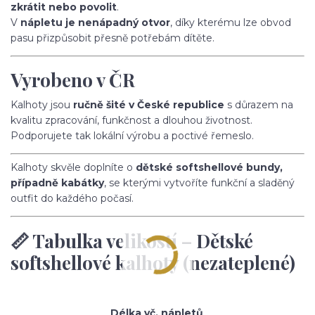
zkrátit nebo povolit
.
V
nápletu je nenápadný otvor
, díky kterému lze obvod
pasu přizpůsobit přesně potřebám dítěte.
Vyrobeno v ČR
Kalhoty jsou
ručně šité v České republice
s důrazem na
kvalitu zpracování, funkčnost a dlouhou životnost.
Podporujete tak lokální výrobu a poctivé řemeslo.
Kalhoty skvěle doplníte o
dětské softshellové bundy,
případně kabátky
, se kterými vytvoříte funkční a sladěný
outfit do každého počasí.
📏 Tabulka velikostí – Dětské
softshellové kalhoty (nezateplené)
Délka vč. nápletů