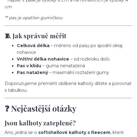
* náplet v pase je vysoký 6 cm a na nohavicích je vysoký 4
cm
** pas je opatřen gumičkou
🧵 Jak správně měřit
Celková délka
– měřeno od pasu po spodní okraj
nohavice
Vnitřní délka nohavice
– od rozkroku dolů
Pas v klidu
– guma nenatažená
Pas natažený
– maximální roztažení gumy
Doporučujeme přeměřit oblíbené kalhoty dítěte a porovnat
s tabulkou.
❓ Nejčastější otázky
Jsou kalhoty zateplené?
Ano, jedná se o
softshellové kalhoty s fleecem
, které