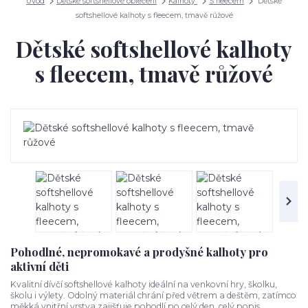
Úvod
Dětské softshellové oblečení
Kalhoty
S fleecem
Dětské
softshellové kalhoty s fleecem, tmavě růžové
Dětské softshellové kalhoty
s fleecem, tmavě růžové
Pohodlné, nepromokavé a prodyšné kalhoty pro
aktivní děti
Kvalitní dívčí softshellové kalhoty ideální na venkovní hry, školku,
školu i výlety. Odolný materiál chrání před větrem a deštěm, zatímco
měkká vnitřní vrstva zajišťuje pohodlí po celý den.
celý popis