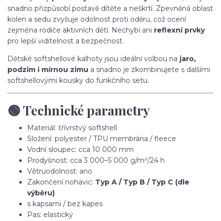
snadno přizpůsobí postavě dítěte a neškrtí. Zpevněná oblast
kolen a sedu zvyšuje odolnost proti oděru, což ocení
zejména rodiče aktivních dětí. Nechybí ani
reflexní prvky
pro lepší viditelnost a bezpečnost.
Dětské softshellové kalhoty jsou ideální volbou na
jaro,
podzim i mírnou zimu
a snadno je zkombinujete s dalšími
softshellovými kousky do funkčního setu.
🟢 Technické parametry
Materiál: třívrstvý softshell
Složení: polyester / TPU membrána / fleece
Vodní sloupec: cca 10 000 mm
Prodyšnost: cca 3 000–5 000 g/m²/24 h
Větruodolnost: ano
Zakončení nohavic:
Typ A / Typ B / Typ C (dle
výběru)
s kapsami / bez kapes
Pas: elastický