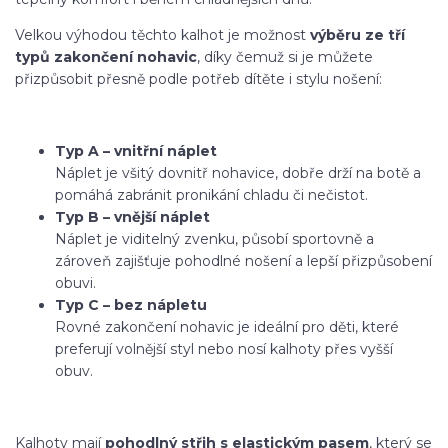
Velkou výhodou těchto kalhot je možnost
výběru ze tří
typů zakončení nohavic
, díky čemuž si je můžete
přizpůsobit přesně podle potřeb dítěte i stylu nošení:
Typ A – vnitřní náplet
Náplet je všitý dovnitř nohavice, dobře drží na botě a
pomáhá zabránit pronikání chladu či nečistot.
Typ B – vnější náplet
Náplet je viditelný zvenku, působí sportovně a
zároveň zajišťuje pohodlné nošení a lepší přizpůsobení
obuvi.
Typ C – bez nápletu
Rovné zakončení nohavic je ideální pro děti, které
preferují volnější styl nebo nosí kalhoty přes vyšší
obuv.
Kalhoty mají
pohodlný střih s elastickým pasem
, který se