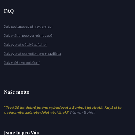
FAQ
Jak postupovat při reklamaci
Jak vrátit nebo vyměnit zboží
Jak vybrat dětský softshell
Jak vybrat domeček pro mazlíčka
Jak měříme oblečení
Naše motto
"
Trvá 20 let dobré jméno vybudovat a 5 minut jej ztratit. Když si to
uvědomíte, začnete dělat věci jinak!
"
Warren Buffet
Jsme tu pro Vás