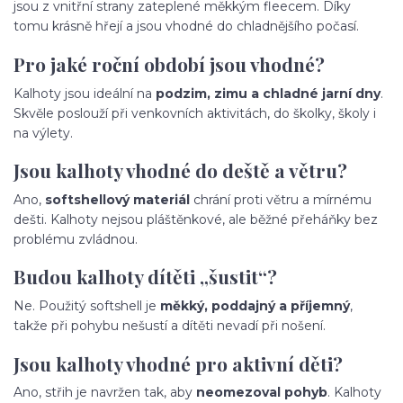
jsou z vnitřní strany zateplené měkkým fleecem. Díky
tomu krásně hřejí a jsou vhodné do chladnějšího počasí.
Pro jaké roční období jsou vhodné?
Kalhoty jsou ideální na
podzim, zimu a chladné jarní dny
.
Skvěle poslouží při venkovních aktivitách, do školky, školy i
na výlety.
Jsou kalhoty vhodné do deště a větru?
Ano,
softshellový materiál
chrání proti větru a mírnému
dešti. Kalhoty nejsou pláštěnkové, ale běžné přeháňky bez
problému zvládnou.
Budou kalhoty dítěti „šustit“?
Ne. Použitý softshell je
měkký, poddajný a příjemný
,
takže při pohybu nešustí a dítěti nevadí při nošení.
Jsou kalhoty vhodné pro aktivní děti?
Ano, střih je navržen tak, aby
neomezoval pohyb
. Kalhoty