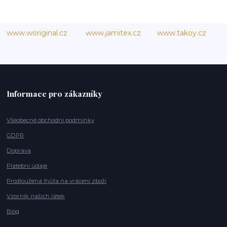
www.woriginal.cz
www.jamitex.cz
www.takoy.cz
Informace pro zákazníky
Všeobecné obchodní podmínky
GDPR
Doprava
Platební údaje
Prodloužená lhůta na vrácení zboží
Vzorník našich látek
Blog