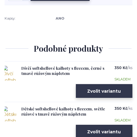
Kapsy:
ANO
Podobné produkty
Dívčí softshellové kalhoty s fleecem, černé s
350 Kč
/
ks
tmavě růžovým nápletem
SKLADEM
Zvolit variantu
Dětské softshellové kalhoty s fleecem, světle
350 Kč
/
ks
růžové s tmavě růžovým nápletem
SKLADEM
Zvolit variantu