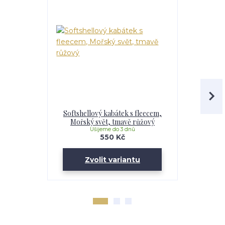
Softshellový kabátek s fleecem,
Softshell
Mořský svět, tmavě růžový
Maskáč, 
Ušijeme do 3 dnů
U
550 Kč
Zvolit variantu
Zv