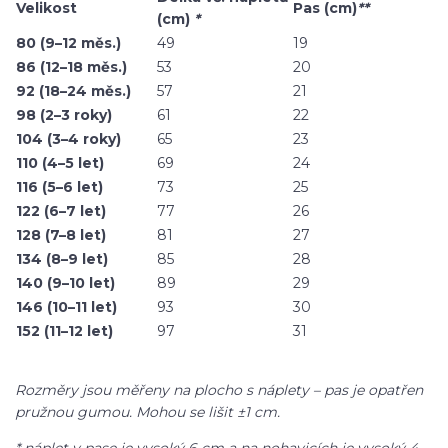
Velikost
Pas (cm)
**
(cm)
*
80 (9–12 měs.)
49
19
86 (12–18 měs.)
53
20
92 (18–24 měs.)
57
21
98 (2–3 roky)
61
22
104 (3–4 roky)
65
23
110 (4–5 let)
69
24
116 (5–6 let)
73
25
122 (6–7 let)
77
26
128 (7–8 let)
81
27
134 (8–9 let)
85
28
140 (9–10 let)
89
29
146 (10–11 let)
93
30
152 (11–12 let)
97
31
Rozměry jsou měřeny na plocho s náplety – pas je opatřen
pružnou gumou. Mohou se lišit ±1 cm.