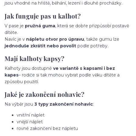
jsou vhodné na hřiště, běhání, lezení i dlouhé procházky.
Jak funguje pas u kalhot?
V pase je
pružná guma
, která se dobře přizpůsobí postavě
dítěte.
Navíc je v
nápletu otvor pro úpravu
, takže gumu lze
jednoduše zkrátit nebo povolit
podle potřeby.
Mají kalhoty kapsy?
Kalhoty jsou dostupné
ve variantě s kapsami i bez
kapes
– rodiče si tak mohou vybrat podle věku dítěte a
způsobu použití.
Jaké je zakončení nohavic?
Na výběr jsou
3 typy zakončení nohavic
:
vnitřní náplet
vnější náplet
rovné zakončení bez nápletu