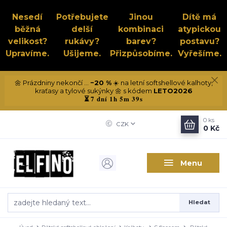
Nesedí
Potřebujete
Jinou
Dítě má
běžná
delší
kombinaci
atypickou
velikost?
rukávy?
barev?
postavu?
Upravíme.
Ušijeme.
Přizpůsobíme.
Vyřešíme.
🌼 Prázdniny nekončí ...
−20 %
☀️ na letní softshellové kalhoty,
kraťasy a tylové sukýnky 🌼 s kódem
LETO2026
7 dní 1h 5m 38s
⏳
0
ks
CZK
0 Kč
Menu
Hledat