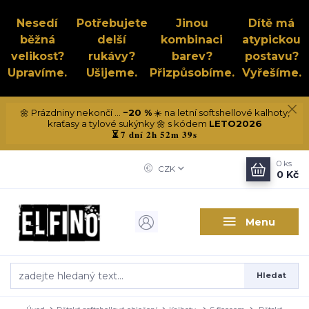
Nesedí
Potřebujete
Jinou
Dítě má
běžná
delší
kombinaci
atypickou
velikost?
rukávy?
barev?
postavu?
Upravíme.
Ušijeme.
Přizpůsobíme.
Vyřešíme.
🌼 Prázdniny nekončí ...
−20 %
☀️ na letní softshellové kalhoty,
kraťasy a tylové sukýnky 🌼 s kódem
LETO2026
7 dní 2h 52m 38s
⏳
0
ks
CZK
0 Kč
Menu
Hledat