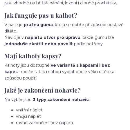
jsou vhodné na hřiště, běhání, lezení i dlouhé procházky.
Jak funguje pas u kalhot?
V pase je
pružná guma
, která se dobře přizpůsobí postavě
dítěte.
Navíc je v
nápletu otvor pro úpravu
, takže gumu lze
jednoduše zkrátit nebo povolit
podle potřeby.
Mají kalhoty kapsy?
Kalhoty jsou dostupné
ve variantě s kapsami i bez
kapes
– rodiče si tak mohou vybrat podle věku dítěte a
způsobu použití.
Jaké je zakončení nohavic?
Na výběr jsou
3 typy zakončení nohavic
:
vnitřní náplet
vnější náplet
rovné zakončení bez nápletu