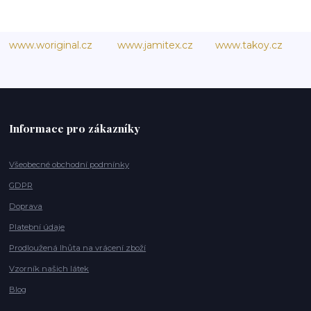
www.woriginal.cz
www.jamitex.cz
www.takoy.cz
Informace pro zákazníky
Všeobecné obchodní podmínky
GDPR
Doprava
Platební údaje
Prodloužená lhůta na vrácení zboží
Vzorník našich látek
Blog