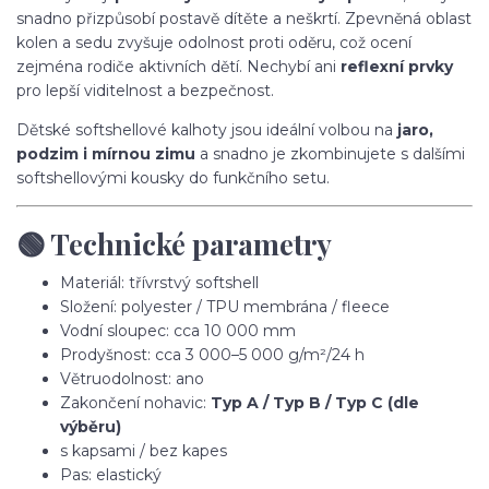
snadno přizpůsobí postavě dítěte a neškrtí. Zpevněná oblast
kolen a sedu zvyšuje odolnost proti oděru, což ocení
zejména rodiče aktivních dětí. Nechybí ani
reflexní prvky
pro lepší viditelnost a bezpečnost.
Dětské softshellové kalhoty jsou ideální volbou na
jaro,
podzim i mírnou zimu
a snadno je zkombinujete s dalšími
softshellovými kousky do funkčního setu.
🟢 Technické parametry
Materiál: třívrstvý softshell
Složení: polyester / TPU membrána / fleece
Vodní sloupec: cca 10 000 mm
Prodyšnost: cca 3 000–5 000 g/m²/24 h
Větruodolnost: ano
Zakončení nohavic:
Typ A / Typ B / Typ C (dle
výběru)
s kapsami / bez kapes
Pas: elastický