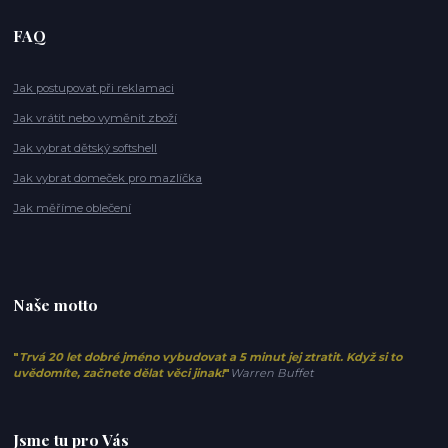
FAQ
Jak postupovat při reklamaci
Jak vrátit nebo vyměnit zboží
Jak vybrat dětský softshell
Jak vybrat domeček pro mazlíčka
Jak měříme oblečení
Naše motto
"
Trvá 20 let dobré jméno vybudovat a 5 minut jej ztratit. Když si to
uvědomíte, začnete dělat věci jinak!
"
Warren Buffet
Jsme tu pro Vás