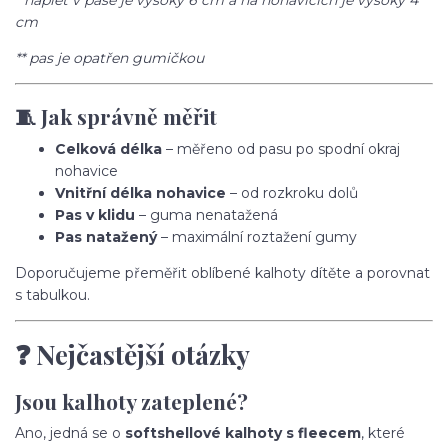
* náplet v pase je vysoký 6 cm a na nohavicích je vysoký 4
cm
** pas je opatřen gumičkou
🧵 Jak správně měřit
Celková délka
– měřeno od pasu po spodní okraj
nohavice
Vnitřní délka nohavice
– od rozkroku dolů
Pas v klidu
– guma nenatažená
Pas natažený
– maximální roztažení gumy
Doporučujeme přeměřit oblíbené kalhoty dítěte a porovnat
s tabulkou.
❓ Nejčastější otázky
Jsou kalhoty zateplené?
Ano, jedná se o
softshellové kalhoty s fleecem
, které