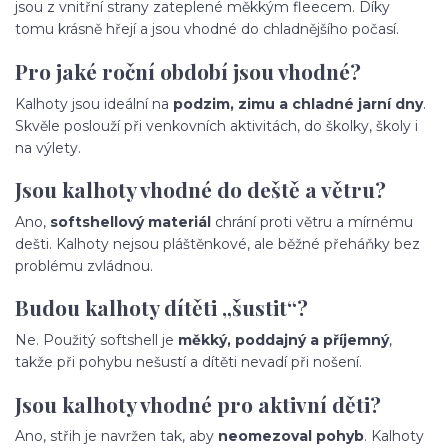
jsou z vnitřní strany zateplené měkkým fleecem. Díky
tomu krásně hřejí a jsou vhodné do chladnějšího počasí.
Pro jaké roční období jsou vhodné?
Kalhoty jsou ideální na
podzim, zimu a chladné jarní dny
.
Skvěle poslouží při venkovních aktivitách, do školky, školy i
na výlety.
Jsou kalhoty vhodné do deště a větru?
Ano,
softshellový materiál
chrání proti větru a mírnému
dešti. Kalhoty nejsou pláštěnkové, ale běžné přeháňky bez
problému zvládnou.
Budou kalhoty dítěti „šustit“?
Ne. Použitý softshell je
měkký, poddajný a příjemný
,
takže při pohybu nešustí a dítěti nevadí při nošení.
Jsou kalhoty vhodné pro aktivní děti?
Ano, střih je navržen tak, aby
neomezoval pohyb
. Kalhoty