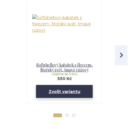
Softshellový kabátek s fleecem,
Softshell
Mořský svět, tmavě růžový
Maskáč, 
Ušijeme do 3 dnů
U
550 Kč
Zvolit variantu
Zv