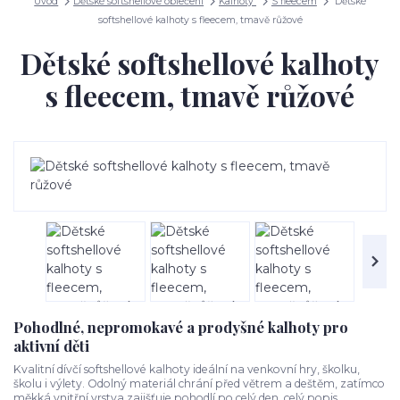
Úvod
Dětské softshellové oblečení
Kalhoty
S fleecem
Dětské
softshellové kalhoty s fleecem, tmavě růžové
Dětské softshellové kalhoty
s fleecem, tmavě růžové
Pohodlné, nepromokavé a prodyšné kalhoty pro
aktivní děti
Kvalitní dívčí softshellové kalhoty ideální na venkovní hry, školku,
školu i výlety. Odolný materiál chrání před větrem a deštěm, zatímco
měkká vnitřní vrstva zajišťuje pohodlí po celý den.
celý popis