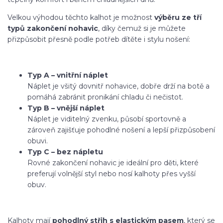
Velkou výhodou těchto kalhot je možnost
výběru ze tří
typů zakončení nohavic
, díky čemuž si je můžete
přizpůsobit přesně podle potřeb dítěte i stylu nošení:
Typ A – vnitřní náplet
Náplet je všitý dovnitř nohavice, dobře drží na botě a
pomáhá zabránit pronikání chladu či nečistot.
Typ B – vnější náplet
Náplet je viditelný zvenku, působí sportovně a
zároveň zajišťuje pohodlné nošení a lepší přizpůsobení
obuvi.
Typ C – bez nápletu
Rovné zakončení nohavic je ideální pro děti, které
preferují volnější styl nebo nosí kalhoty přes vyšší
obuv.
Kalhoty mají
pohodlný střih s elastickým pasem
, který se