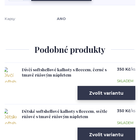
Kapsy:
ANO
Podobné produkty
Dívčí softshellové kalhoty s fleecem, černé s
350 Kč
/
ks
tmavě růžovým nápletem
SKLADEM
Zvolit variantu
Dětské softshellové kalhoty s fleecem, světle
350 Kč
/
ks
růžové s tmavě růžovým nápletem
SKLADEM
Zvolit variantu