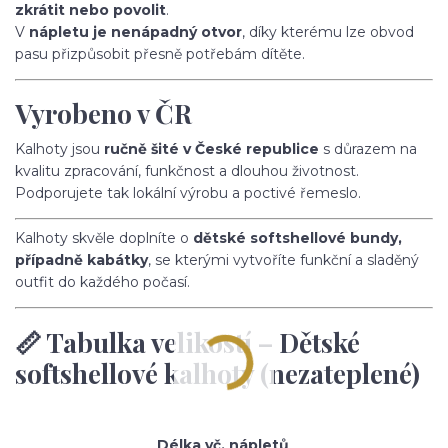
zkrátit nebo povolit
.
V
nápletu je nenápadný otvor
, díky kterému lze obvod
pasu přizpůsobit přesně potřebám dítěte.
Vyrobeno v ČR
Kalhoty jsou
ručně šité v České republice
s důrazem na
kvalitu zpracování, funkčnost a dlouhou životnost.
Podporujete tak lokální výrobu a poctivé řemeslo.
Kalhoty skvěle doplníte o
dětské softshellové bundy,
případně kabátky
, se kterými vytvoříte funkční a sladěný
outfit do každého počasí.
📏 Tabulka velikostí – Dětské
softshellové kalhoty (nezateplené)
Délka vč. nápletů