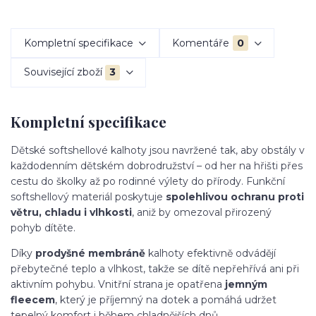
Kompletní specifikace
Komentáře
0
Související zboží
3
Kompletní specifikace
Dětské softshellové kalhoty jsou navržené tak, aby obstály v
každodenním dětském dobrodružství – od her na hřišti přes
cestu do školky až po rodinné výlety do přírody. Funkční
softshellový materiál poskytuje
spolehlivou ochranu proti
větru, chladu i vlhkosti
, aniž by omezoval přirozený
pohyb dítěte.
Díky
prodyšné membráně
kalhoty efektivně odvádějí
přebytečné teplo a vlhkost, takže se dítě nepřehřívá ani při
aktivním pohybu. Vnitřní strana je opatřena
jemným
fleecem
, který je příjemný na dotek a pomáhá udržet
tepelný komfort i během chladnějších dnů.