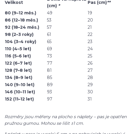
Velikost
Pas (cm)
**
(cm)
*
80 (9–12 měs.)
49
19
86 (12–18 měs.)
53
20
92 (18–24 měs.)
57
21
98 (2–3 roky)
61
22
104 (3–4 roky)
65
23
110 (4–5 let)
69
24
116 (5–6 let)
73
25
122 (6–7 let)
77
26
128 (7–8 let)
81
27
134 (8–9 let)
85
28
140 (9–10 let)
89
29
146 (10–11 let)
93
30
152 (11–12 let)
97
31
Rozměry jsou měřeny na plocho s náplety – pas je opatřen
pružnou gumou. Mohou se lišit ±1 cm.