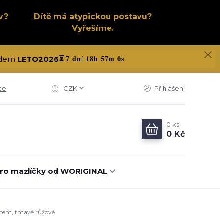
v?
Dítě má atypickou postavu?
Vyřešíme.
7 dní 18h 56m 59s
kódem
LETO2026
⏳
ce
CZK
Přihlášení
0
ks
0 Kč
ro mazlíčky od WORIGINAL
eecem, tmavě růžové