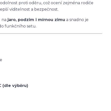
 odolnost proti oděru, což ocení zejména rodiče
epší viditelnost a bezpečnost.
u na
jaro, podzim i mírnou zimu
a snadno je
do funkčního setu.
ce
C (dle výběru)