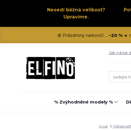
Nesedí běžná velikost?
Po
Upravíme.
🌼 Prázdniny nekončí ...
−20 %
☀️ n
Jak vybrat d
% Zvýhodněné modely %
Dě
Úvod
Dětské sof