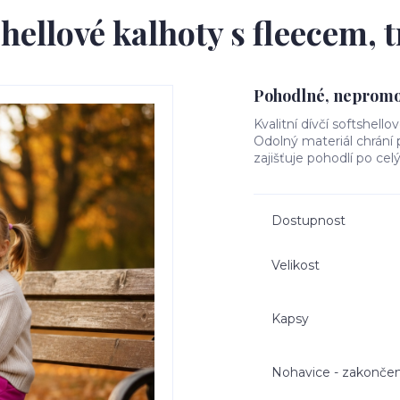
hellové kalhoty s fleecem,
Pohodlné, nepromok
Kvalitní dívčí softshello
Odolný materiál chrání
zajišťuje pohodlí po cel
Dostupnost
Velikost
Kapsy
Nohavice - zakončen