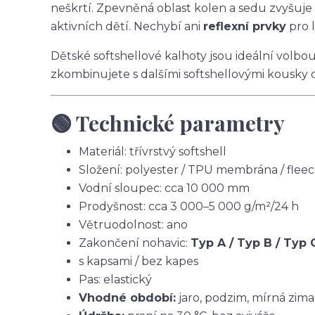
neškrtí. Zpevněná oblast kolen a sedu zvyšuje
aktivních dětí. Nechybí ani
reflexní prvky
pro l
Dětské softshellové kalhoty jsou ideální volbo
zkombinujete s dalšími softshellovými kousky 
🟢 Technické parametry
Materiál: třívrstvý softshell
Složení: polyester / TPU membrána / flee
Vodní sloupec: cca 10 000 mm
Prodyšnost: cca 3 000–5 000 g/m²/24 h
Větruodolnost: ano
Zakončení nohavic:
Typ A / Typ B / Typ 
s kapsami / bez kapes
Pas: elastický
Vhodné období:
jaro, podzim, mírná zima