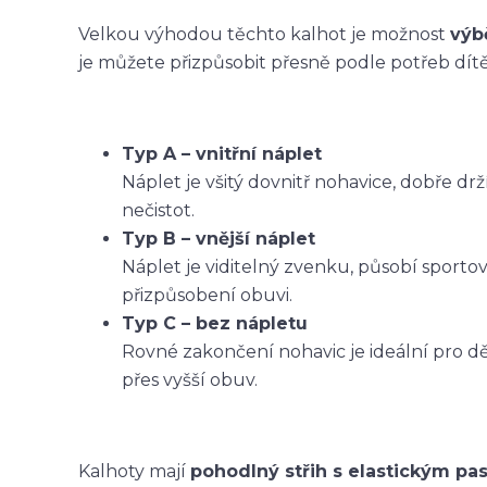
Velkou výhodou těchto kalhot je možnost
výb
je můžete přizpůsobit přesně podle potřeb dítět
Typ A – vnitřní náplet
Náplet je všitý dovnitř nohavice, dobře dr
nečistot.
Typ B – vnější náplet
Náplet je viditelný zvenku, působí sporto
přizpůsobení obuvi.
Typ C – bez nápletu
Rovné zakončení nohavic je ideální pro dět
přes vyšší obuv.
Kalhoty mají
pohodlný střih s elastickým p