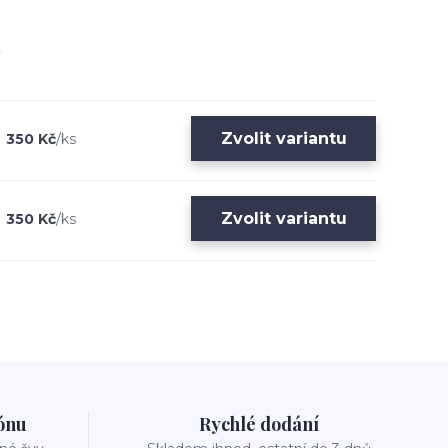
Zvolit variantu
350 Kč
/
ks
Zvolit variantu
350 Kč
/
ks
zónu
Rychlé dodání