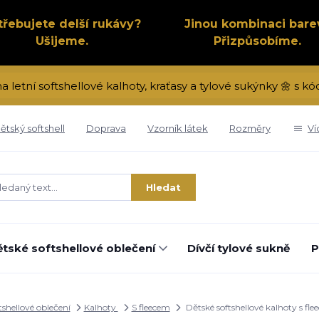
třebujete delší rukávy?
Jinou kombinaci bare
Ušijeme.
Přizpůsobíme.
a letní softshellové kalhoty, kraťasy a tylové sukýnky 🌼 s 
ětský softshell
Doprava
Vzorník látek
Rozměry
Ví
Hledat
tské softshellové oblečení
Dívčí tylové sukně
P
tshellové oblečení
Kalhoty
S fleecem
Dětské softshellové kalhoty s fl