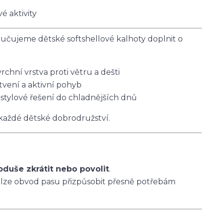
é aktivity
čujeme dětské softshellové kalhoty doplnit o
vrchní vrstva proti větru a dešti
tvení a aktivní pohyb
 stylové řešení do chladnějších dnů
 každé dětské dobrodružství.
oduše zkrátit nebo povolit
.
 lze obvod pasu přizpůsobit přesně potřebám