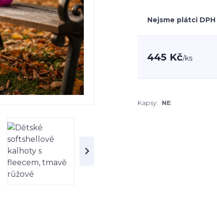
Nejsme plátci DPH
445 Kč
/
ks
Kapsy:
NE