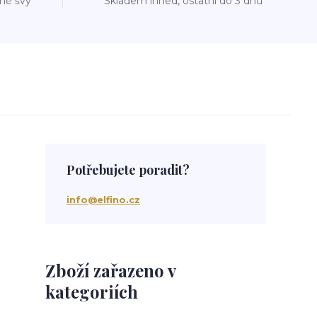
vné švy
Skladem ihned, ostatní do 3 dnů
Potřebujete poradit?
info@elfino.cz
Zboží zařazeno v
kategoriích