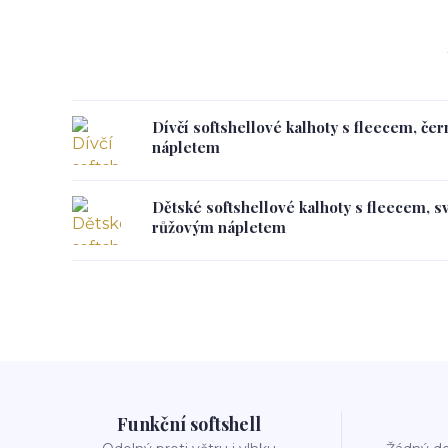
Dívčí softshellové kalhoty s fleecem, če
nápletem
Dětské softshellové kalhoty s fleecem, s
růžovým nápletem
Funkční softshell