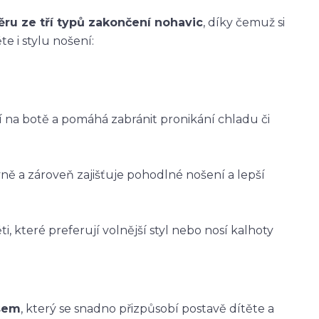
ěru ze tří typů zakončení nohavic
, díky čemuž si
e i stylu nošení:
ží na botě a pomáhá zabránit pronikání chladu či
vně a zároveň zajišťuje pohodlné nošení a lepší
i, které preferují volnější styl nebo nosí kalhoty
asem
, který se snadno přizpůsobí postavě dítěte a