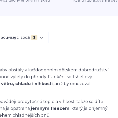
voz, žádný anonymní sklad
Kvalitní zpracování a pe
Související zboží
3
k, aby obstály v každodenním dětském dobrodružství
dinné výlety do přírody. Funkční softshellový
větru, chladu i vlhkosti
, aniž by omezoval
dvádějí přebytečné teplo a vlhkost, takže se dítě
ana je opatřena
jemným fleecem
, který je příjemný
během chladnějších dnů.