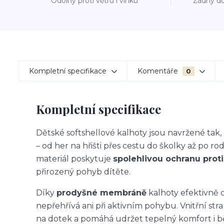
Odolný proti větru i vlhku
Žádný do
Kompletní specifikace
Komentáře
0
Kompletní specifikace
Dětské softshellové kalhoty jsou navržené ta
– od her na hřišti přes cestu do školky až po ro
materiál poskytuje
spolehlivou ochranu proti 
přirozený pohyb dítěte.
Díky
prodyšné membráně
kalhoty efektivně o
nepřehřívá ani při aktivním pohybu. Vnitřní str
na dotek a pomáhá udržet tepelný komfort i 