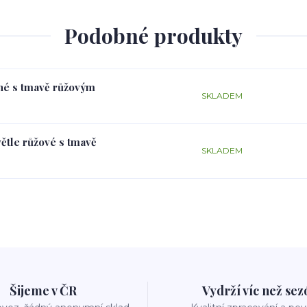
Podobné produkty
rné s tmavě růžovým
SKLADEM
větle růžové s tmavě
SKLADEM
Šijeme v ČR
Vydrží víc než se