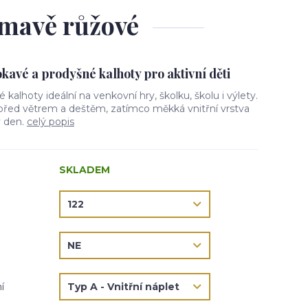
 tmavě růžové
avé a prodyšné kalhoty pro aktivní děti
vé kalhoty ideální na venkovní hry, školku, školu i výlety.
 před větrem a deštěm, zatímco měkká vnitřní vrstva
ý den.
celý popis
SKLADEM
í