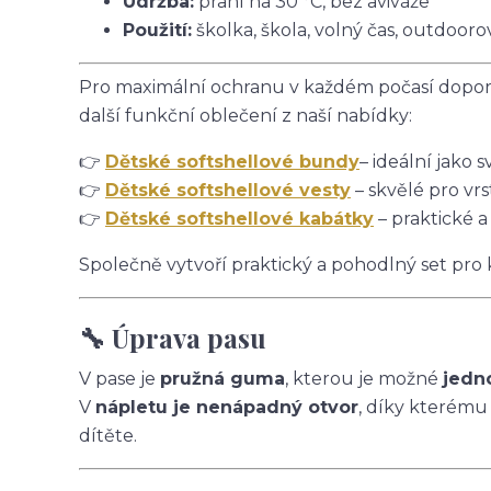
Údržba:
praní na 30 °C, bez aviváže
Použití:
školka, škola, volný čas, outdoorov
Pro maximální ochranu v každém počasí doporu
další funkční oblečení z naší nabídky:
👉
Dětské softshellové bundy
– ideální jako s
👉
Dětské softshellové vesty
– skvělé pro vrs
👉
Dětské softshellové kabátky
– praktické a
Společně vytvoří praktický a pohodlný set pro
🔧 Úprava pasu
V pase je
pružná guma
, kterou je možné
jedn
V
nápletu je nenápadný otvor
, díky kterému
dítěte.