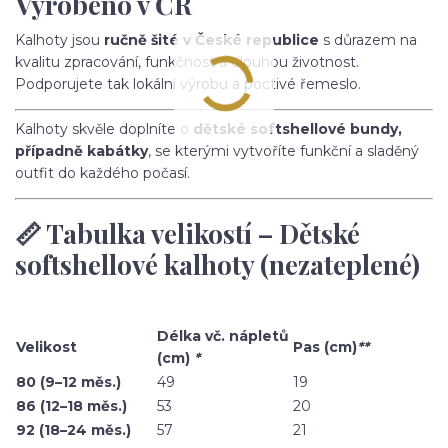
Vyrobeno v ČR
Kalhoty jsou
ručně šité v České republice
s důrazem na
kvalitu zpracování, funkčnost a dlouhou životnost.
Podporujete tak lokální výrobu a poctivé řemeslo.
Kalhoty skvěle doplníte o
dětské softshellové bundy,
případně kabátky
, se kterými vytvoříte funkční a sladěný
outfit do každého počasí.
📏 Tabulka velikostí – Dětské
softshellové kalhoty (nezateplené)
Délka vč. nápletů
Velikost
Pas (cm)
**
(cm)
*
80 (9–12 měs.)
49
19
86 (12–18 měs.)
53
20
92 (18–24 měs.)
57
21