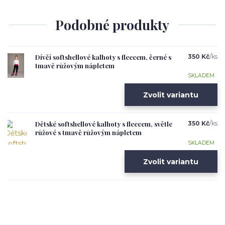
Podobné produkty
Dívčí softshellové kalhoty s fleecem, černé s
350 Kč
/
ks
tmavě růžovým nápletem
SKLADEM
Zvolit variantu
Dětské softshellové kalhoty s fleecem, světle
350 Kč
/
ks
růžové s tmavě růžovým nápletem
SKLADEM
Zvolit variantu