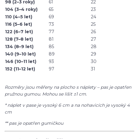
98 (2–3 roky)
61
22
104 (3–4 roky)
65
23
110 (4–5 let)
69
24
116 (5–6 let)
73
25
122 (6–7 let)
77
26
128 (7–8 let)
81
27
134 (8–9 let)
85
28
140 (9–10 let)
89
29
146 (10–11 let)
93
30
152 (11–12 let)
97
31
Rozměry jsou měřeny na plocho s náplety – pas je opatřen
pružnou gumou. Mohou se lišit ±1 cm.
* náplet v pase je vysoký 6 cm a na nohavicích je vysoký 4
cm
** pas je opatřen gumičkou