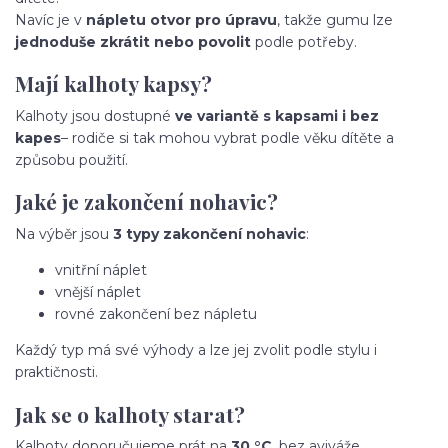
Navíc je v
nápletu otvor pro úpravu
, takže gumu lze
jednoduše zkrátit nebo povolit
podle potřeby.
Mají kalhoty kapsy?
Kalhoty jsou dostupné
ve variantě s kapsami i bez
kapes
– rodiče si tak mohou vybrat podle věku dítěte a
způsobu použití.
Jaké je zakončení nohavic?
Na výběr jsou
3 typy zakončení nohavic
:
vnitřní náplet
vnější náplet
rovné zakončení bez nápletu
Každý typ má své výhody a lze jej zvolit podle stylu i
praktičnosti.
Jak se o kalhoty starat?
Kalhoty doporučujeme prát na
30 °C
, bez aviváže.