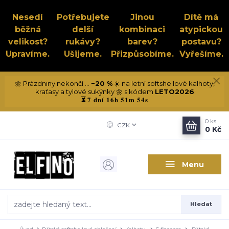
Nesedí
Potřebujete
Jinou
Dítě má
běžná
delší
kombinaci
atypickou
velikost?
rukávy?
barev?
postavu?
Upravíme.
Ušijeme.
Přizpůsobíme.
Vyřešíme.
🌼 Prázdniny nekončí ...
−20 %
☀️ na letní softshellové kalhoty,
kraťasy a tylové sukýnky 🌼 s kódem
LETO2026
7 dní 16h 51m 53s
⏳
0
ks
CZK
0 Kč
Menu
Hledat