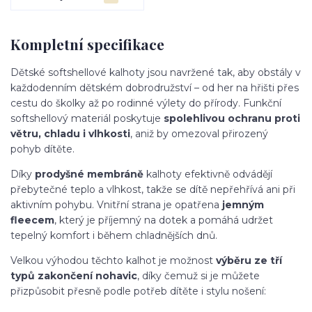
Kompletní specifikace
Dětské softshellové kalhoty jsou navržené tak, aby obstály v
každodenním dětském dobrodružství – od her na hřišti přes
cestu do školky až po rodinné výlety do přírody. Funkční
softshellový materiál poskytuje
spolehlivou ochranu proti
větru, chladu i vlhkosti
, aniž by omezoval přirozený
pohyb dítěte.
Díky
prodyšné membráně
kalhoty efektivně odvádějí
přebytečné teplo a vlhkost, takže se dítě nepřehřívá ani při
aktivním pohybu. Vnitřní strana je opatřena
jemným
fleecem
, který je příjemný na dotek a pomáhá udržet
tepelný komfort i během chladnějších dnů.
Velkou výhodou těchto kalhot je možnost
výběru ze tří
typů zakončení nohavic
, díky čemuž si je můžete
přizpůsobit přesně podle potřeb dítěte i stylu nošení: