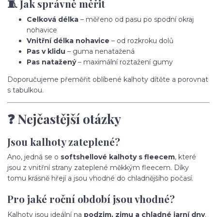
🧵 Jak správně měřit
Celková délka
– měřeno od pasu po spodní okraj
nohavice
Vnitřní délka nohavice
– od rozkroku dolů
Pas v klidu
– guma nenatažená
Pas natažený
– maximální roztažení gumy
Doporučujeme přeměřit oblíbené kalhoty dítěte a porovnat
s tabulkou.
❓ Nejčastější otázky
Jsou kalhoty zateplené?
Ano, jedná se o
softshellové kalhoty s fleecem
, které
jsou z vnitřní strany zateplené měkkým fleecem. Díky
tomu krásně hřejí a jsou vhodné do chladnějšího počasí.
Pro jaké roční období jsou vhodné?
Kalhoty jsou ideální na
podzim, zimu a chladné jarní dny
.