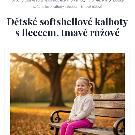
Úvod
Dětské softshellové oblečení
Kalhoty
S fleecem
Dětské
softshellové kalhoty s fleecem, tmavě růžové
Dětské softshellové kalhoty
s fleecem, tmavě růžové