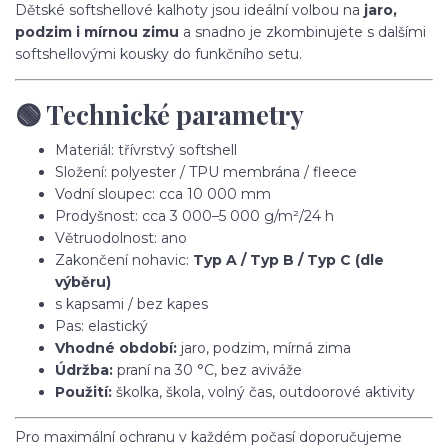
Dětské softshellové kalhoty jsou ideální volbou na
jaro,
podzim i mírnou zimu
a snadno je zkombinujete s dalšími
softshellovými kousky do funkčního setu.
🟢 Technické parametry
Materiál: třívrstvý softshell
Složení: polyester / TPU membrána / fleece
Vodní sloupec: cca 10 000 mm
Prodyšnost: cca 3 000–5 000 g/m²/24 h
Větruodolnost: ano
Zakončení nohavic:
Typ A / Typ B / Typ C (dle
výběru)
s kapsami / bez kapes
Pas: elastický
Vhodné období:
jaro, podzim, mírná zima
Údržba:
praní na 30 °C, bez aviváže
Použití:
školka, škola, volný čas, outdoorové aktivity
Pro maximální ochranu v každém počasí doporučujeme