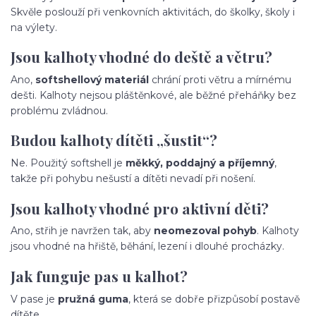
Skvěle poslouží při venkovních aktivitách, do školky, školy i
na výlety.
Jsou kalhoty vhodné do deště a větru?
Ano,
softshellový materiál
chrání proti větru a mírnému
dešti. Kalhoty nejsou pláštěnkové, ale běžné přeháňky bez
problému zvládnou.
Budou kalhoty dítěti „šustit“?
Ne. Použitý softshell je
měkký, poddajný a příjemný
,
takže při pohybu nešustí a dítěti nevadí při nošení.
Jsou kalhoty vhodné pro aktivní děti?
Ano, střih je navržen tak, aby
neomezoval pohyb
. Kalhoty
jsou vhodné na hřiště, běhání, lezení i dlouhé procházky.
Jak funguje pas u kalhot?
V pase je
pružná guma
, která se dobře přizpůsobí postavě
dítěte.