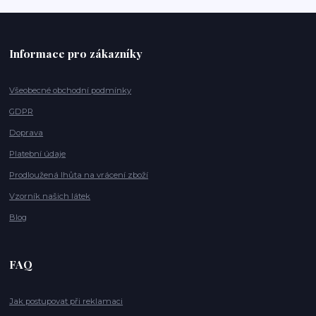
Informace pro zákazníky
Všeobecné obchodní podmínky
GDPR
Doprava
Platební údaje
Prodloužená lhůta na vrácení zboží
Vzorník našich látek
Blog
FAQ
Jak postupovat při reklamaci