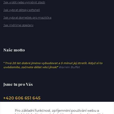
Jak vrátit nebo vyměnit zboží
Jak vybrat dětský softshell
Jak vybrat domeček pro mazlíčka
Jak měříme oblečení
Naše motto
"
Trvá 20 let dobré jméno vybudovat a 5 minut jej ztratit. Když si to
uvědomíte, začnete dělat věci jinak!
"
Warren Buffet
Jsme tu pro Vás
+420 606 651 645
info@elfino.cz
Pro základní funkčnost, zpříjemnění používání webu a