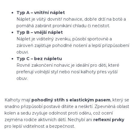
Typ A – vnitřní náplet
Náplet je všitý dovnitř nohavice, dobře drží na botě a
pomáhá zabránit pronikání chladu či nečistot.
Typ B – vnější náplet
Náplet je viditelný zvenku, působí sportovně a
zároveň zajišťuje pohodlné nošení a lepší přizpůsobení
obuvi.
Typ C – bez nápletu
Rovné zakončení nohavic je ideální pro děti, které
preferují volnější styl nebo nosí kalhoty přes vyšší
obuv.
Kalhoty mají
pohodlný střih s elastickým pasem
, který se
snadno přizpůsobí postavě dítěte a neškrtí. Zpevněná oblast
kolen a sedu zvyšuje odolnost proti oděru, což ocení
zejména rodiče aktivních dětí. Nechybí ani
reflexní prvky
pro lepší viditelnost a bezpečnost.