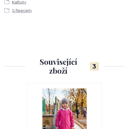
Kalhoty
S fleecem
Související
3
zboží