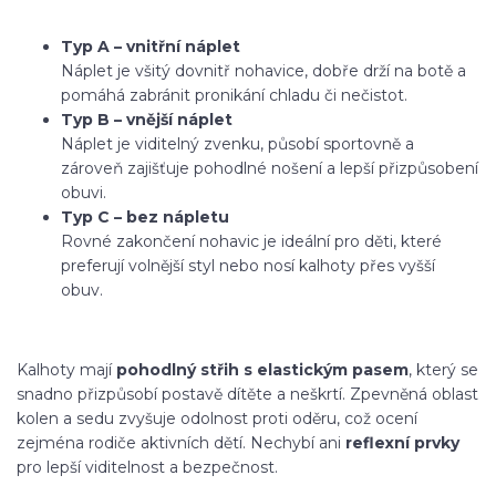
Typ A – vnitřní náplet
Náplet je všitý dovnitř nohavice, dobře drží na botě a
pomáhá zabránit pronikání chladu či nečistot.
Typ B – vnější náplet
Náplet je viditelný zvenku, působí sportovně a
zároveň zajišťuje pohodlné nošení a lepší přizpůsobení
obuvi.
Typ C – bez nápletu
Rovné zakončení nohavic je ideální pro děti, které
preferují volnější styl nebo nosí kalhoty přes vyšší
obuv.
Kalhoty mají
pohodlný střih s elastickým pasem
, který se
snadno přizpůsobí postavě dítěte a neškrtí. Zpevněná oblast
kolen a sedu zvyšuje odolnost proti oděru, což ocení
zejména rodiče aktivních dětí. Nechybí ani
reflexní prvky
pro lepší viditelnost a bezpečnost.