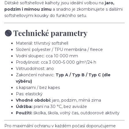
Dětské softshellové kalhoty jsou ideální volbou na
jaro,
podzim i mírnou zimu
a snadno je zkombinujete s dalšími
softshellovými kousky do funkčního setu.
🟢 Technické parametry
Materiál: třívrstvý softshell
Složení: polyester / TPU membrána / fleece
Vodní sloupec: cca 10 000 mm
Prodyšnost: cca 3 000–5 000 g/m²/24 h
Větruodolnost: ano
Zakončení nohavic:
Typ A / Typ B / Typ C (dle
výběru)
s kapsami / bez kapes
Pas: elastický
Vhodné období:
jaro, podzim, mírná zima
Údržba:
praní na 30 °C, bez aviváže
Použití:
školka, škola, volný čas, outdoorové aktivity
Pro maximální ochranu v každém počasí doporučujeme