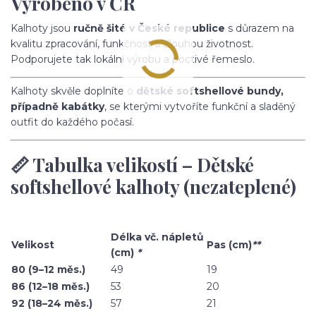
Vyrobeno v ČR
Kalhoty jsou
ručně šité v České republice
s důrazem na
kvalitu zpracování, funkčnost a dlouhou životnost.
Podporujete tak lokální výrobu a poctivé řemeslo.
Kalhoty skvěle doplníte o
dětské softshellové bundy,
případně kabátky
, se kterými vytvoříte funkční a sladěný
outfit do každého počasí.
📏 Tabulka velikostí – Dětské
softshellové kalhoty (nezateplené)
Délka vč. nápletů
Velikost
Pas (cm)
**
(cm)
*
80 (9–12 měs.)
49
19
86 (12–18 měs.)
53
20
92 (18–24 měs.)
57
21