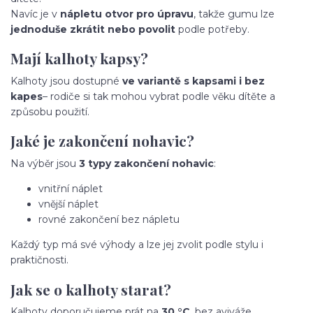
Navíc je v
nápletu otvor pro úpravu
, takže gumu lze
jednoduše zkrátit nebo povolit
podle potřeby.
Mají kalhoty kapsy?
Kalhoty jsou dostupné
ve variantě s kapsami i bez
kapes
– rodiče si tak mohou vybrat podle věku dítěte a
způsobu použití.
Jaké je zakončení nohavic?
Na výběr jsou
3 typy zakončení nohavic
:
vnitřní náplet
vnější náplet
rovné zakončení bez nápletu
Každý typ má své výhody a lze jej zvolit podle stylu i
praktičnosti.
Jak se o kalhoty starat?
Kalhoty doporučujeme prát na
30 °C
, bez aviváže.