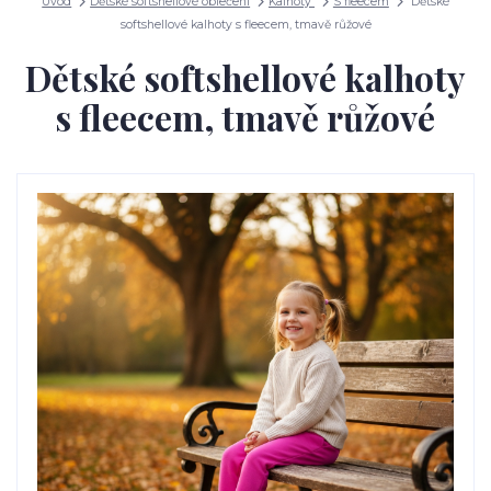
Úvod
Dětské softshellové oblečení
Kalhoty
S fleecem
Dětské
softshellové kalhoty s fleecem, tmavě růžové
Dětské softshellové kalhoty
s fleecem, tmavě růžové