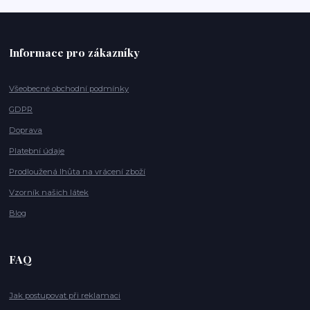
Informace pro zákazníky
Všeobecné obchodní podmínky
GDPR
Doprava
Platební údaje
Prodloužená lhůta na vrácení zboží
Vzorník našich látek
Blog
FAQ
Jak postupovat při reklamaci