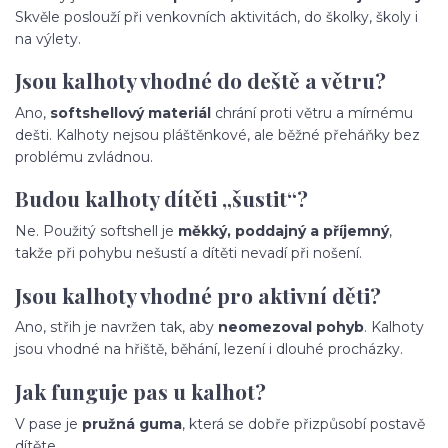
Skvěle poslouží při venkovních aktivitách, do školky, školy i
na výlety.
Jsou kalhoty vhodné do deště a větru?
Ano,
softshellový materiál
chrání proti větru a mírnému
dešti. Kalhoty nejsou pláštěnkové, ale běžné přeháňky bez
problému zvládnou.
Budou kalhoty dítěti „šustit“?
Ne. Použitý softshell je
měkký, poddajný a příjemný
,
takže při pohybu nešustí a dítěti nevadí při nošení.
Jsou kalhoty vhodné pro aktivní děti?
Ano, střih je navržen tak, aby
neomezoval pohyb
. Kalhoty
jsou vhodné na hřiště, běhání, lezení i dlouhé procházky.
Jak funguje pas u kalhot?
V pase je
pružná guma
, která se dobře přizpůsobí postavě
dítěte.