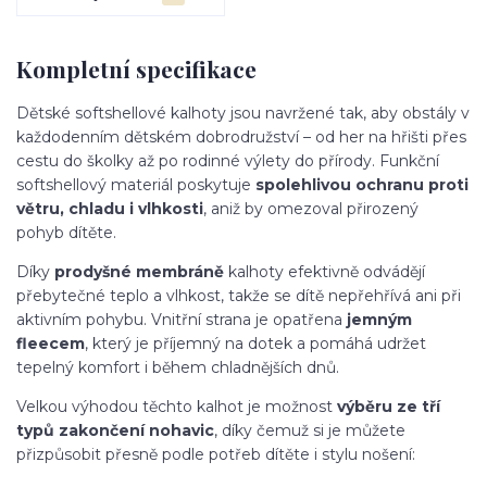
Kompletní specifikace
Dětské softshellové kalhoty jsou navržené tak, aby obstály v
každodenním dětském dobrodružství – od her na hřišti přes
cestu do školky až po rodinné výlety do přírody. Funkční
softshellový materiál poskytuje
spolehlivou ochranu proti
větru, chladu i vlhkosti
, aniž by omezoval přirozený
pohyb dítěte.
Díky
prodyšné membráně
kalhoty efektivně odvádějí
přebytečné teplo a vlhkost, takže se dítě nepřehřívá ani při
aktivním pohybu. Vnitřní strana je opatřena
jemným
fleecem
, který je příjemný na dotek a pomáhá udržet
tepelný komfort i během chladnějších dnů.
Velkou výhodou těchto kalhot je možnost
výběru ze tří
typů zakončení nohavic
, díky čemuž si je můžete
přizpůsobit přesně podle potřeb dítěte i stylu nošení: