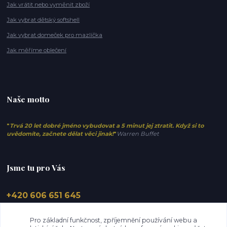
Jak vrátit nebo vyměnit zboží
Jak vybrat dětský softshell
Jak vybrat domeček pro mazlíčka
Jak měříme oblečení
Naše motto
"
Trvá 20 let dobré jméno vybudovat a 5 minut jej ztratit. Když si to
uvědomíte, začnete dělat věci jinak!
"
Warren Buffet
Jsme tu pro Vás
+420 606 651 645
info@elfino.cz
Pro základní funkčnost, zpříjemnění používání webu a