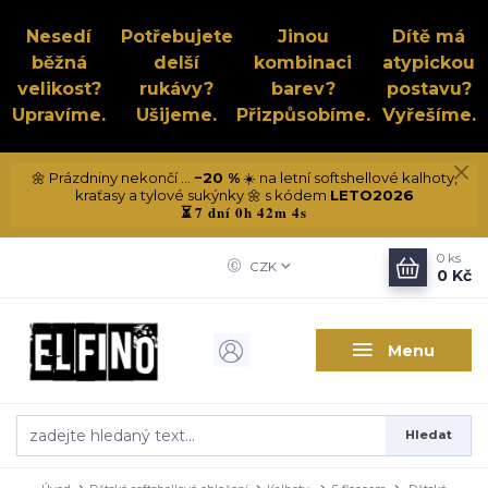
Nesedí
Potřebujete
Jinou
Dítě má
běžná
delší
kombinaci
atypickou
velikost?
rukávy?
barev?
postavu?
Upravíme.
Ušijeme.
Přizpůsobíme.
Vyřešíme.
🌼 Prázdniny nekončí ...
−20 %
☀️ na letní softshellové kalhoty,
kraťasy a tylové sukýnky 🌼 s kódem
LETO2026
7 dní 0h 42m 3s
⏳
0
ks
CZK
0 Kč
Menu
Hledat