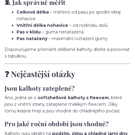
🧵 Jak správně měřit
Celková délka
– měřeno od pasu po spodní okraj
nohavice
Vnitřní délka nohavice
– od rozkroku dolů
Pas v klidu
– guma nenatažená
Pas natažený
– maximální roztažení gumy
Doporučujeme přeměřit oblíbené kalhoty dítěte a porovnat
s tabulkou.
❓ Nejčastější otázky
Jsou kalhoty zateplené?
Ano, jedná se o
softshellové kalhoty s fleecem
, které
jsou z vnitřní strany zateplené měkkým fleecem. Díky
tomu krásně hřejí a jsou vhodné do chladnějšího počasí.
Pro jaké roční období jsou vhodné?
Kalhoty jsou ideální na
podzim, zimu a chladné jarní dny
.