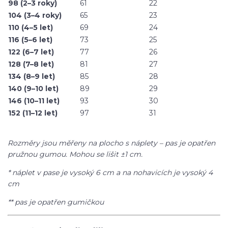
98 (2–3 roky)
61
22
104 (3–4 roky)
65
23
110 (4–5 let)
69
24
116 (5–6 let)
73
25
122 (6–7 let)
77
26
128 (7–8 let)
81
27
134 (8–9 let)
85
28
140 (9–10 let)
89
29
146 (10–11 let)
93
30
152 (11–12 let)
97
31
Rozměry jsou měřeny na plocho s náplety – pas je opatřen
pružnou gumou. Mohou se lišit ±1 cm.
* náplet v pase je vysoký 6 cm a na nohavicích je vysoký 4
cm
** pas je opatřen gumičkou