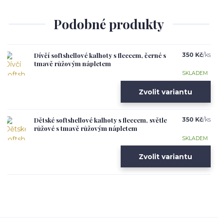
Podobné produkty
Dívčí softshellové kalhoty s fleecem, černé s
350 Kč
/
ks
tmavě růžovým nápletem
SKLADEM
Zvolit variantu
Dětské softshellové kalhoty s fleecem, světle
350 Kč
/
ks
růžové s tmavě růžovým nápletem
SKLADEM
Zvolit variantu