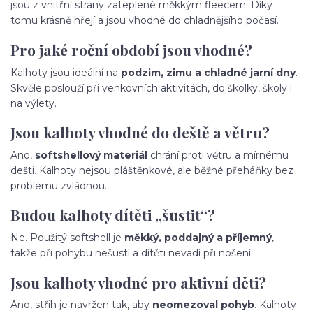
jsou z vnitřní strany zateplené měkkým fleecem. Díky
tomu krásně hřejí a jsou vhodné do chladnějšího počasí.
Pro jaké roční období jsou vhodné?
Kalhoty jsou ideální na
podzim, zimu a chladné jarní dny
.
Skvěle poslouží při venkovních aktivitách, do školky, školy i
na výlety.
Jsou kalhoty vhodné do deště a větru?
Ano,
softshellový materiál
chrání proti větru a mírnému
dešti. Kalhoty nejsou pláštěnkové, ale běžné přeháňky bez
problému zvládnou.
Budou kalhoty dítěti „šustit“?
Ne. Použitý softshell je
měkký, poddajný a příjemný
,
takže při pohybu nešustí a dítěti nevadí při nošení.
Jsou kalhoty vhodné pro aktivní děti?
Ano, střih je navržen tak, aby
neomezoval pohyb
. Kalhoty