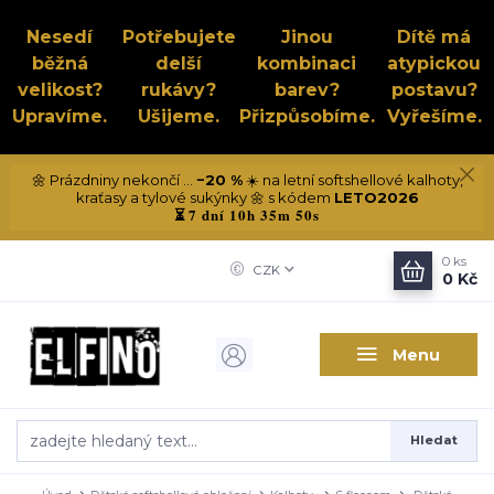
Nesedí
Potřebujete
Jinou
Dítě má
běžná
delší
kombinaci
atypickou
velikost?
rukávy?
barev?
postavu?
Upravíme.
Ušijeme.
Přizpůsobíme.
Vyřešíme.
🌼 Prázdniny nekončí ...
−20 %
☀️ na letní softshellové kalhoty,
kraťasy a tylové sukýnky 🌼 s kódem
LETO2026
7 dní 10h 35m 49s
⏳
0
ks
CZK
0 Kč
Menu
Hledat