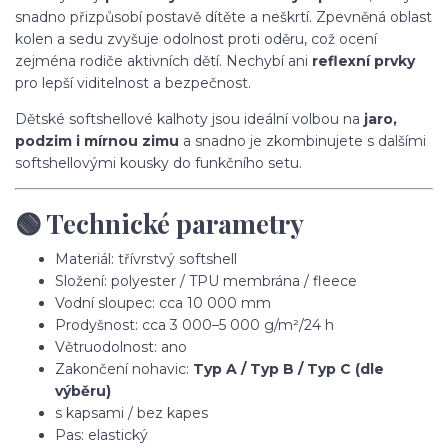
snadno přizpůsobí postavě dítěte a neškrtí. Zpevněná oblast
kolen a sedu zvyšuje odolnost proti oděru, což ocení
zejména rodiče aktivních dětí. Nechybí ani
reflexní prvky
pro lepší viditelnost a bezpečnost.
Dětské softshellové kalhoty jsou ideální volbou na
jaro,
podzim i mírnou zimu
a snadno je zkombinujete s dalšími
softshellovými kousky do funkčního setu.
🟢 Technické parametry
Materiál: třívrstvý softshell
Složení: polyester / TPU membrána / fleece
Vodní sloupec: cca 10 000 mm
Prodyšnost: cca 3 000–5 000 g/m²/24 h
Větruodolnost: ano
Zakončení nohavic:
Typ A / Typ B / Typ C (dle
výběru)
s kapsami / bez kapes
Pas: elastický