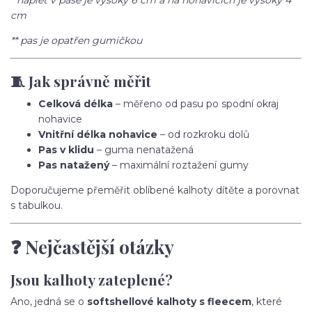
* náplet v pase je vysoký 6 cm a na nohavicích je vysoký 4
cm
** pas je opatřen gumičkou
🧵 Jak správně měřit
Celková délka
– měřeno od pasu po spodní okraj
nohavice
Vnitřní délka nohavice
– od rozkroku dolů
Pas v klidu
– guma nenatažená
Pas natažený
– maximální roztažení gumy
Doporučujeme přeměřit oblíbené kalhoty dítěte a porovnat
s tabulkou.
❓ Nejčastější otázky
Jsou kalhoty zateplené?
Ano, jedná se o
softshellové kalhoty s fleecem
, které