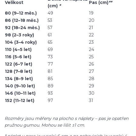
Velikost
Pas (cm)
**
(cm)
*
80 (9–12 měs.)
49
19
86 (12–18 měs.)
53
20
92 (18–24 měs.)
57
21
98 (2–3 roky)
61
22
104 (3–4 roky)
65
23
110 (4–5 let)
69
24
116 (5–6 let)
73
25
122 (6–7 let)
77
26
128 (7–8 let)
81
27
134 (8–9 let)
85
28
140 (9–10 let)
89
29
146 (10–11 let)
93
30
152 (11–12 let)
97
31
Rozměry jsou měřeny na plocho s náplety – pas je opatřen
pružnou gumou. Mohou se lišit ±1 cm.