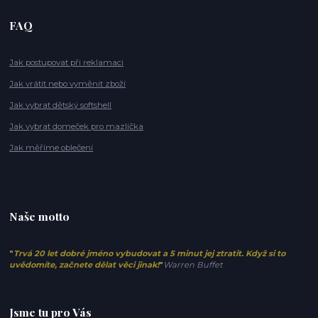
FAQ
Jak postupovat při reklamaci
Jak vrátit nebo vyměnit zboží
Jak vybrat dětský softshell
Jak vybrat domeček pro mazlíčka
Jak měříme oblečení
Naše motto
"
Trvá 20 let dobré jméno vybudovat a 5 minut jej ztratit. Když si to
uvědomíte, začnete dělat věci jinak!
"
Warren Buffet
Jsme tu pro Vás