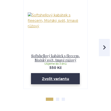
Softshellový kabátek s fleecem,
Softshell
Mořský svět, tmavě růžový
Maskáč, 
Ušijeme do 3 dnů
U
550 Kč
Zvolit variantu
Zv