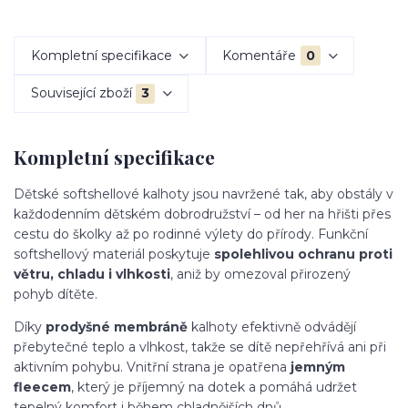
Kompletní specifikace
Komentáře
0
Související zboží
3
Kompletní specifikace
Dětské softshellové kalhoty jsou navržené tak, aby obstály v
každodenním dětském dobrodružství – od her na hřišti přes
cestu do školky až po rodinné výlety do přírody. Funkční
softshellový materiál poskytuje
spolehlivou ochranu proti
větru, chladu i vlhkosti
, aniž by omezoval přirozený
pohyb dítěte.
Díky
prodyšné membráně
kalhoty efektivně odvádějí
přebytečné teplo a vlhkost, takže se dítě nepřehřívá ani při
aktivním pohybu. Vnitřní strana je opatřena
jemným
fleecem
, který je příjemný na dotek a pomáhá udržet
tepelný komfort i během chladnějších dnů.