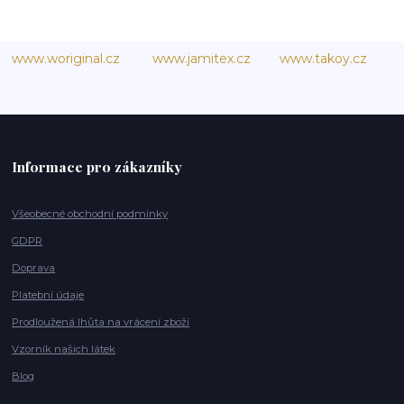
www.woriginal.cz
www.jamitex.cz
www.takoy.cz
Informace pro zákazníky
Všeobecné obchodní podmínky
GDPR
Doprava
Platební údaje
Prodloužená lhůta na vrácení zboží
Vzorník našich látek
Blog