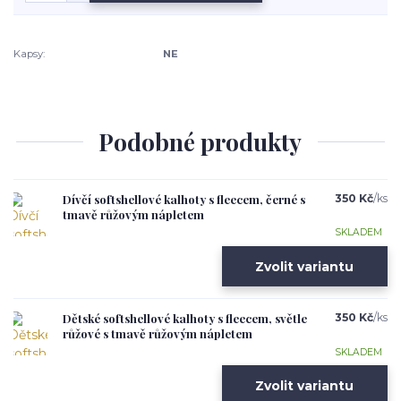
Kapsy:
NE
Podobné produkty
Dívčí softshellové kalhoty s fleecem, černé s
350 Kč
/
ks
tmavě růžovým nápletem
SKLADEM
Zvolit variantu
Dětské softshellové kalhoty s fleecem, světle
350 Kč
/
ks
růžové s tmavě růžovým nápletem
SKLADEM
Zvolit variantu