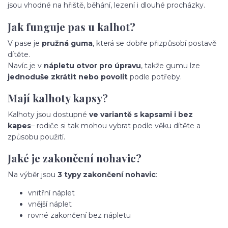
jsou vhodné na hřiště, běhání, lezení i dlouhé procházky.
Jak funguje pas u kalhot?
V pase je
pružná guma
, která se dobře přizpůsobí postavě
dítěte.
Navíc je v
nápletu otvor pro úpravu
, takže gumu lze
jednoduše zkrátit nebo povolit
podle potřeby.
Mají kalhoty kapsy?
Kalhoty jsou dostupné
ve variantě s kapsami i bez
kapes
– rodiče si tak mohou vybrat podle věku dítěte a
způsobu použití.
Jaké je zakončení nohavic?
Na výběr jsou
3 typy zakončení nohavic
:
vnitřní náplet
vnější náplet
rovné zakončení bez nápletu