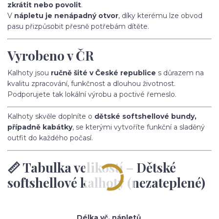
zkrátit nebo povolit
.
V
nápletu je nenápadný otvor
, díky kterému lze obvod
pasu přizpůsobit přesně potřebám dítěte.
Vyrobeno v ČR
Kalhoty jsou
ručně šité v České republice
s důrazem na
kvalitu zpracování, funkčnost a dlouhou životnost.
Podporujete tak lokální výrobu a poctivé řemeslo.
Kalhoty skvěle doplníte o
dětské softshellové bundy,
případně kabátky
, se kterými vytvoříte funkční a sladěný
outfit do každého počasí.
📏 Tabulka velikostí – Dětské
softshellové kalhoty (nezateplené)
Délka vč. nápletů