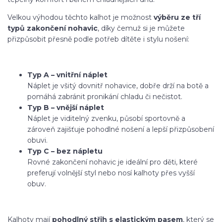
Velkou výhodou těchto kalhot je možnost
výběru ze tří
typů zakončení nohavic
, díky čemuž si je můžete
přizpůsobit přesně podle potřeb dítěte i stylu nošení:
Typ A – vnitřní náplet
Náplet je všitý dovnitř nohavice, dobře drží na botě a
pomáhá zabránit pronikání chladu či nečistot.
Typ B – vnější náplet
Náplet je viditelný zvenku, působí sportovně a
zároveň zajišťuje pohodlné nošení a lepší přizpůsobení
obuvi.
Typ C – bez nápletu
Rovné zakončení nohavic je ideální pro děti, které
preferují volnější styl nebo nosí kalhoty přes vyšší
obuv.
Kalhoty mají
pohodlný střih s elastickým pasem
, který se