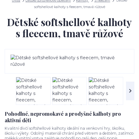
Úvod
Dětské softshellové oblečení
Kalhoty
S fleecem
Dětské
softshellové kalhoty s fleecem, tmavě růžové
Dětské softshellové kalhoty
s fleecem, tmavě růžové
Pohodlné, nepromokavé a prodyšné kalhoty pro
aktivní děti
Kvalitní dívčí softshellové kalhoty ideální na venkovní hry, školku,
školu i výlety. Odolný materiál chrání před větrem a deštěm, zatímco
měkká vnitřní vrstva zajišťuje pohodlí po celý den.
celý popis