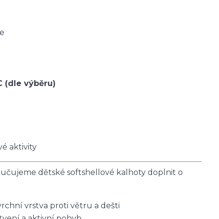
ce
C (dle výběru)
é aktivity
čujeme dětské softshellové kalhoty doplnit o
vrchní vrstva proti větru a dešti
tvení a aktivní pohyb