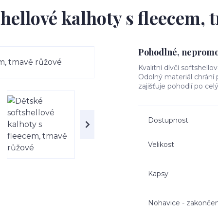
hellové kalhoty s fleecem,
Pohodlné, nepromok
Kvalitní dívčí softshello
Odolný materiál chrání
zajišťuje pohodlí po cel
Dostupnost
Velikost
Kapsy
Nohavice - zakončen