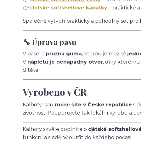
👉
Dětské softshellové kabátky
– praktické a
Společně vytvoří praktický a pohodlný set pro
🔧 Úprava pasu
V pase je
pružná guma
, kterou je možné
jedn
V
nápletu je nenápadný otvor
, díky kterému
dítěte.
Vyrobeno v ČR
Kalhoty jsou
ručně šité v České republice
s d
životnost. Podporujete tak lokální výrobu a po
Kalhoty skvěle doplníte o
dětské softshellov
funkční a sladěný outfit do každého počasí.