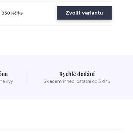
Zvolit variantu
350 Kč
/
ks
zónu
Rychlé dodání
vné švy
Skladem ihned, ostatní do 3 dnů