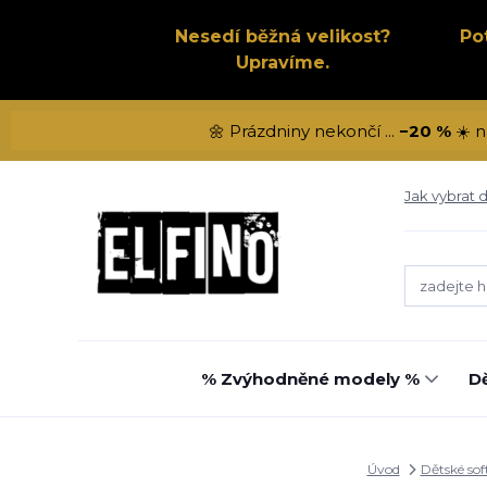
Nesedí běžná velikost?
Po
Upravíme.
🌼 Prázdniny nekončí ...
−20 %
☀️ n
Jak vybrat d
% Zvýhodněné modely %
Dě
Úvod
Dětské sof