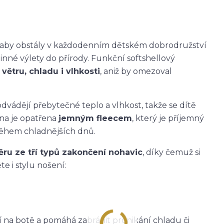
k, aby obstály v každodenním dětském dobrodružství
dinné výlety do přírody. Funkční softshellový
větru, chladu i vlhkosti
, aniž by omezoval
dvádějí přebytečné teplo a vlhkost, takže se dítě
ana je opatřena
jemným fleecem
, který je příjemný
během chladnějších dnů.
ěru ze tří typů zakončení nohavic
, díky čemuž si
e i stylu nošení:
ží na botě a pomáhá zabránit pronikání chladu či