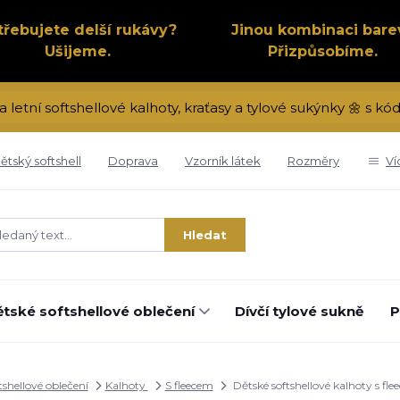
třebujete delší rukávy?
Jinou kombinaci bare
Ušijeme.
Přizpůsobíme.
a letní softshellové kalhoty, kraťasy a tylové sukýnky 🌼 s 
ětský softshell
Doprava
Vzorník látek
Rozměry
Ví
Hledat
tské softshellové oblečení
Dívčí tylové sukně
P
tshellové oblečení
Kalhoty
S fleecem
Dětské softshellové kalhoty s fl