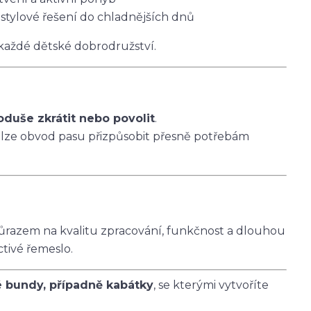
 stylové řešení do chladnějších dnů
 každé dětské dobrodružství.
oduše zkrátit nebo povolit
.
 lze obvod pasu přizpůsobit přesně potřebám
ůrazem na kvalitu zpracování, funkčnost a dlouhou
ctivé řemeslo.
é bundy, případně kabátky
, se kterými vytvoříte