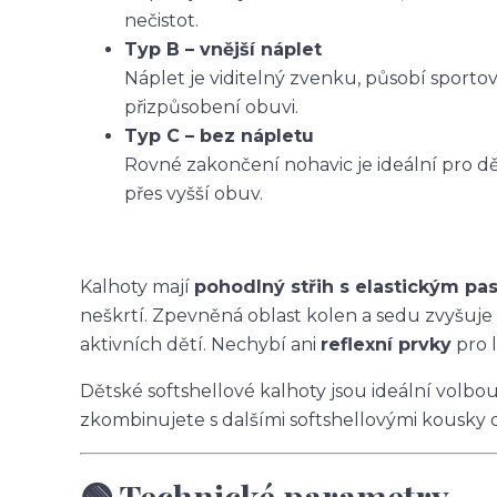
nečistot.
Typ B – vnější náplet
Náplet je viditelný zvenku, působí sporto
přizpůsobení obuvi.
Typ C – bez nápletu
Rovné zakončení nohavic je ideální pro dět
přes vyšší obuv.
Kalhoty mají
pohodlný střih s elastickým p
neškrtí. Zpevněná oblast kolen a sedu zvyšuje
aktivních dětí. Nechybí ani
reflexní prvky
pro l
Dětské softshellové kalhoty jsou ideální volbo
zkombinujete s dalšími softshellovými kousky 