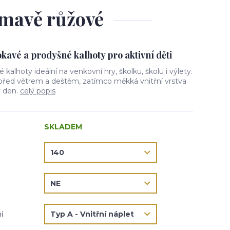
 tmavě růžové
avé a prodyšné kalhoty pro aktivní děti
vé kalhoty ideální na venkovní hry, školku, školu i výlety.
 před větrem a deštěm, zatímco měkká vnitřní vrstva
ý den.
celý popis
SKLADEM
í