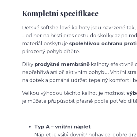
Kompletní specifikace
Dětské softshellové kalhoty jsou navržené ta
– od her na hřišti přes cestu do školky až po ro
materiál poskytuje
spolehlivou ochranu proti 
přirozený pohyb dítěte.
Díky
prodyšné membráně
kalhoty efektivně o
nepřehřívá ani při aktivním pohybu. Vnitřní str
na dotek a pomáhá udržet tepelný komfort i 
Velkou výhodou těchto kalhot je možnost
výb
je můžete přizpůsobit přesně podle potřeb dítět
Typ A – vnitřní náplet
Náplet je všitý dovnitř nohavice, dobře dr