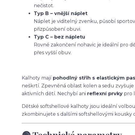
nečistot.
Typ B – vnější náplet
Náplet je viditelný zvenku, působí sporto
přizpůsobení obuvi.
Typ C – bez nápletu
Rovné zakončení nohavic je ideální pro dět
přes vyšší obuv.
Kalhoty mají
pohodlný střih s elastickým p
neškrtí. Zpevněná oblast kolen a sedu zvyšuje
aktivních dětí. Nechybí ani
reflexní prvky
pro l
Dětské softshellové kalhoty jsou ideální volbo
zkombinujete s dalšími softshellovými kousky 