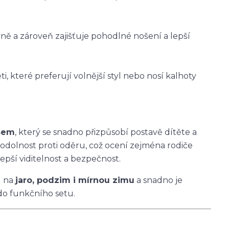
vně a zároveň zajišťuje pohodlné nošení a lepší
i, které preferují volnější styl nebo nosí kalhoty
asem
, který se snadno přizpůsobí postavě dítěte a
 odolnost proti oděru, což ocení zejména rodiče
epší viditelnost a bezpečnost.
u na
jaro, podzim i mírnou zimu
a snadno je
do funkčního setu.