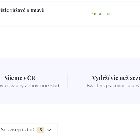
větle růžové s tmavě
SKLADEM
Šijeme v ČR
Vydrží víc než se
voz, žádný anonymní sklad
Kvalitní zpracování a pe
Související zboží
3