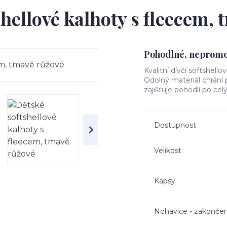
hellové kalhoty s fleecem,
Pohodlné, nepromok
Kvalitní dívčí softshello
Odolný materiál chrání
zajišťuje pohodlí po cel
Dostupnost
Velikost
Kapsy
Nohavice - zakončen