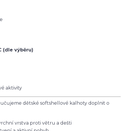
ce
C (dle výběru)
é aktivity
čujeme dětské softshellové kalhoty doplnit o
vrchní vrstva proti větru a dešti
tvení a aktivní pohyb