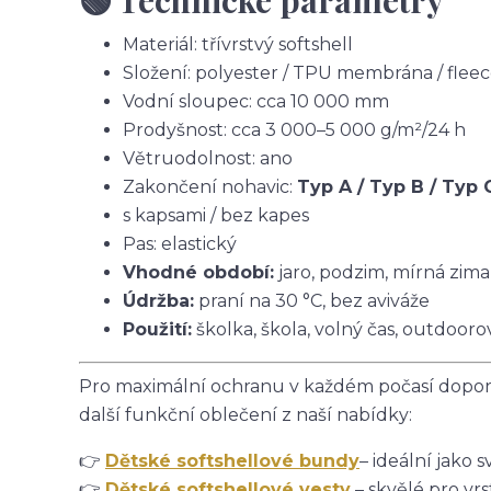
🟢 Technické parametry
Materiál: třívrstvý softshell
Složení: polyester / TPU membrána / flee
Vodní sloupec: cca 10 000 mm
Prodyšnost: cca 3 000–5 000 g/m²/24 h
Větruodolnost: ano
Zakončení nohavic:
Typ A / Typ B / Typ 
s kapsami / bez kapes
Pas: elastický
Vhodné období:
jaro, podzim, mírná zima
Údržba:
praní na 30 °C, bez aviváže
Použití:
školka, škola, volný čas, outdoorov
Pro maximální ochranu v každém počasí doporu
další funkční oblečení z naší nabídky:
👉
Dětské softshellové bundy
– ideální jako s
👉
Dětské softshellové vesty
– skvělé pro vrs