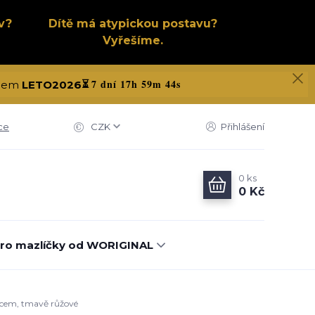
v?
Dítě má atypickou postavu?
Vyřešíme.
7 dní 17h 59m 43s
kódem
LETO2026
⏳
ce
CZK
Přihlášení
0
ks
0 Kč
ro mazlíčky od WORIGINAL
eecem, tmavě růžové