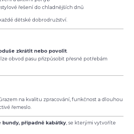
 stylové řešení do chladnějších dnů
 každé dětské dobrodružství.
oduše zkrátit nebo povolit
.
 lze obvod pasu přizpůsobit přesně potřebám
ůrazem na kvalitu zpracování, funkčnost a dlouhou
ctivé řemeslo.
é bundy, případně kabátky
, se kterými vytvoříte