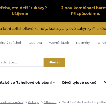
třebujete delší rukávy?
Jinou kombinaci bare
Ušijeme.
Přizpůsobíme.
a letní softshellové kalhoty, kraťasy a tylové sukýnky 🌼 s 
ětský softshell
Doprava
Vzorník látek
Rozměry
Ví
Hledat
tské softshellové oblečení
Dívčí tylové sukně
P
tshellové oblečení
Kalhoty
S fleecem
Dětské softshellové kalhoty s fl