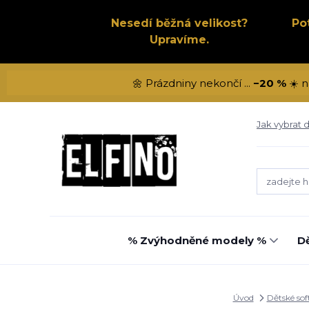
Nesedí běžná velikost?
Po
Upravíme.
🌼 Prázdniny nekončí ...
−20 %
☀️ n
Jak vybrat d
% Zvýhodněné modely %
Dě
Úvod
Dětské sof