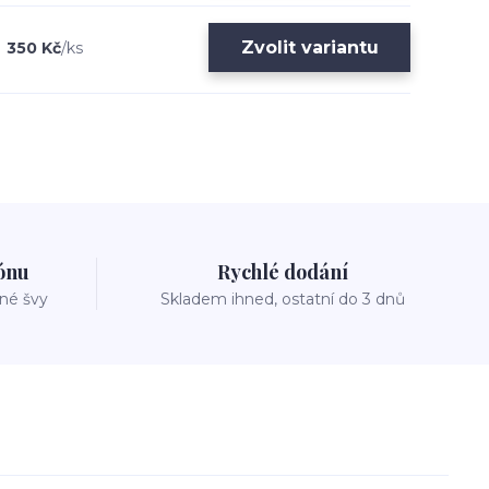
Zvolit variantu
350 Kč
/
ks
zónu
Rychlé dodání
vné švy
Skladem ihned, ostatní do 3 dnů