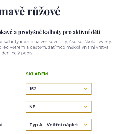
 tmavě růžové
avé a prodyšné kalhoty pro aktivní děti
vé kalhoty ideální na venkovní hry, školku, školu i výlety.
 před větrem a deštěm, zatímco měkká vnitřní vrstva
ý den.
celý popis
SKLADEM
í