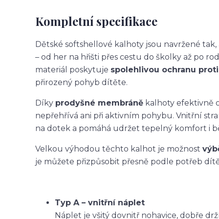
Kompletní specifikace
Dětské softshellové kalhoty jsou navržené ta
– od her na hřišti přes cestu do školky až po ro
materiál poskytuje
spolehlivou ochranu proti 
přirozený pohyb dítěte.
Díky
prodyšné membráně
kalhoty efektivně o
nepřehřívá ani při aktivním pohybu. Vnitřní str
na dotek a pomáhá udržet tepelný komfort i 
Velkou výhodou těchto kalhot je možnost
výb
je můžete přizpůsobit přesně podle potřeb dítět
Typ A – vnitřní náplet
Náplet je všitý dovnitř nohavice, dobře dr