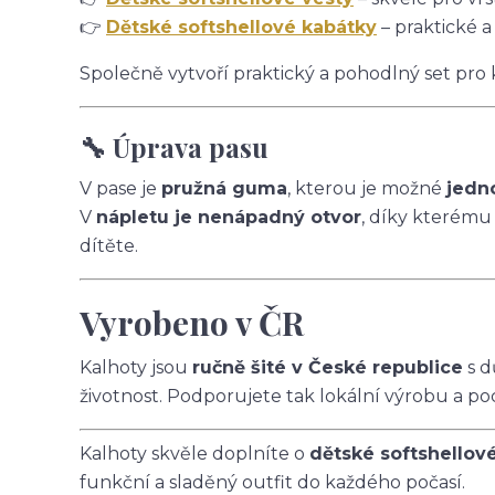
👉
Dětské softshellové kabátky
– praktické a
Společně vytvoří praktický a pohodlný set pro
🔧 Úprava pasu
V pase je
pružná guma
, kterou je možné
jedn
V
nápletu je nenápadný otvor
, díky kterému
dítěte.
Vyrobeno v ČR
Kalhoty jsou
ručně šité v České republice
s d
životnost. Podporujete tak lokální výrobu a po
Kalhoty skvěle doplníte o
dětské softshellov
funkční a sladěný outfit do každého počasí.