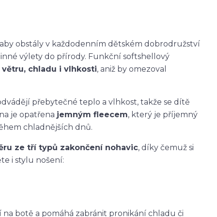
k, aby obstály v každodenním dětském dobrodružství
dinné výlety do přírody. Funkční softshellový
větru, chladu i vlhkosti
, aniž by omezoval
dvádějí přebytečné teplo a vlhkost, takže se dítě
ana je opatřena
jemným fleecem
, který je příjemný
během chladnějších dnů.
ěru ze tří typů zakončení nohavic
, díky čemuž si
e i stylu nošení:
ží na botě a pomáhá zabránit pronikání chladu či