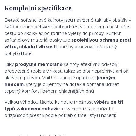
Kompletní specifikace
Dětské softshellové kalhoty jsou navržené tak, aby obstály v
každodenním dětském dobrodružství – od her na hřišti přes
cestu do školky až po rodinné výlety do přírody. Funkční
softshellový materiál poskytuje
spolehlivou ochranu proti
větru, chladu i vlhkosti
, aniž by omezoval přirozený
pohyb dítěte.
Díky
prodyšné membráně
kalhoty efektivně odvádějí
přebytečné teplo a vlhkost, takže se dítě nepřehřívá ani při
aktivním pohybu. Vnitřní strana je opatřena
jemným
fleecem
, který je příjemný na dotek a pomáhá udržet
tepelný komfort i během chladnějších dnů.
Velkou výhodou těchto kalhot je možnost
výběru ze tří
typů zakončení nohavic
, díky čemuž si je můžete
přizpůsobit přesně podle potřeb dítěte i stylu nošení: