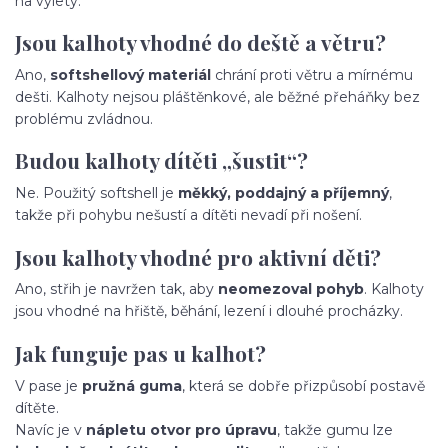
na výlety.
Jsou kalhoty vhodné do deště a větru?
Ano,
softshellový materiál
chrání proti větru a mírnému
dešti. Kalhoty nejsou pláštěnkové, ale běžné přeháňky bez
problému zvládnou.
Budou kalhoty dítěti „šustit“?
Ne. Použitý softshell je
měkký, poddajný a příjemný
,
takže při pohybu nešustí a dítěti nevadí při nošení.
Jsou kalhoty vhodné pro aktivní děti?
Ano, střih je navržen tak, aby
neomezoval pohyb
. Kalhoty
jsou vhodné na hřiště, běhání, lezení i dlouhé procházky.
Jak funguje pas u kalhot?
V pase je
pružná guma
, která se dobře přizpůsobí postavě
dítěte.
Navíc je v
nápletu otvor pro úpravu
, takže gumu lze