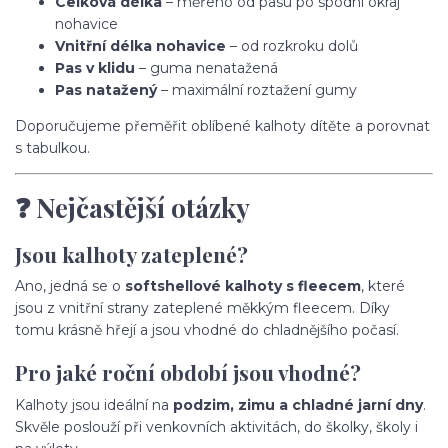
Celková délka
– měřeno od pasu po spodní okraj
nohavice
Vnitřní délka nohavice
– od rozkroku dolů
Pas v klidu
– guma nenatažená
Pas natažený
– maximální roztažení gumy
Doporučujeme přeměřit oblíbené kalhoty dítěte a porovnat
s tabulkou.
❓ Nejčastější otázky
Jsou kalhoty zateplené?
Ano, jedná se o
softshellové kalhoty s fleecem
, které
jsou z vnitřní strany zateplené měkkým fleecem. Díky
tomu krásně hřejí a jsou vhodné do chladnějšího počasí.
Pro jaké roční období jsou vhodné?
Kalhoty jsou ideální na
podzim, zimu a chladné jarní dny
.
Skvěle poslouží při venkovních aktivitách, do školky, školy i