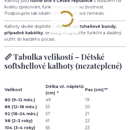
Kalhoty jsou
ručně šité v České republice
s důrazem na
kvalitu zpracování, funkčnost a dlouhou životnost.
Podporujete tak lokální výrobu a poctivé řemeslo.
Kalhoty skvěle doplníte o
dětské softshellové bundy,
případně kabátky
, se kterými vytvoříte funkční a sladěný
outfit do každého počasí.
📏 Tabulka velikostí – Dětské
softshellové kalhoty (nezateplené)
Délka vč. nápletů
Velikost
Pas (cm)
**
(cm)
*
80 (9–12 měs.)
49
19
86 (12–18 měs.)
53
20
92 (18–24 měs.)
57
21
98 (2–3 roky)
61
22
104 (3–4 roky)
65
23