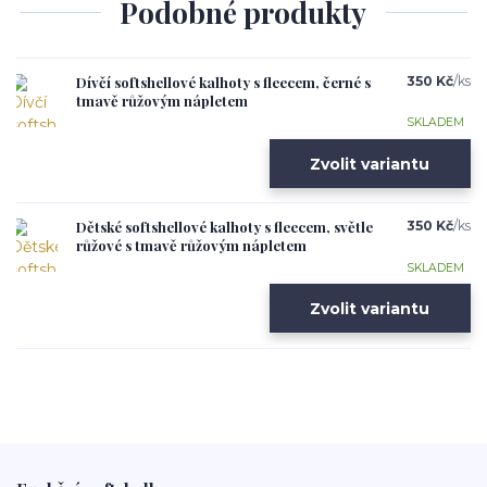
Podobné produkty
Dívčí softshellové kalhoty s fleecem, černé s
350 Kč
/
ks
tmavě růžovým nápletem
SKLADEM
Zvolit variantu
Dětské softshellové kalhoty s fleecem, světle
350 Kč
/
ks
růžové s tmavě růžovým nápletem
SKLADEM
Zvolit variantu