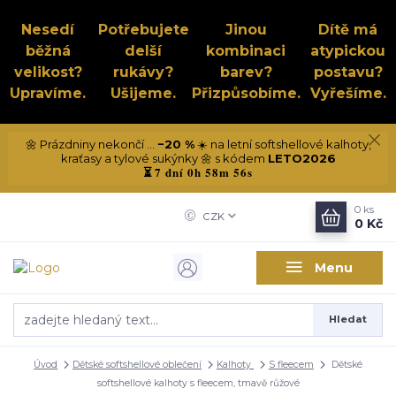
Nesedí
Potřebujete
Jinou
Dítě má
běžná
delší
kombinaci
atypickou
velikost?
rukávy?
barev?
postavu?
Upravíme.
Ušijeme.
Přizpůsobíme.
Vyřešíme.
🌼 Prázdniny nekončí ...
−20 %
☀️ na letní softshellové kalhoty,
kraťasy a tylové sukýnky 🌼 s kódem
LETO2026
7 dní 0h 58m 55s
⏳
0
ks
CZK
0 Kč
Menu
Hledat
Úvod
Dětské softshellové oblečení
Kalhoty
S fleecem
Dětské
softshellové kalhoty s fleecem, tmavě růžové