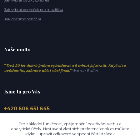
Jak vybrat dětský softshell
Jak vybrat domeček pro mazlíčka
Jak měříme oblečení
Naše motto
"
Trvá 20 let dobré jméno vybudovat a 5 minut jej ztratit. Když si to
uvědomíte, začnete dělat věci jinak!
"
Warren Buffet
Jsme tu pro Vás
+420 606 651 645
info@elfino.cz
Pro základní funkčnost, zpříjemnění používání webu a
analytické účely. Nastavení vlastních preferencí cookies můžete
kdykoli upravit odkazem ve spodní části stránek.