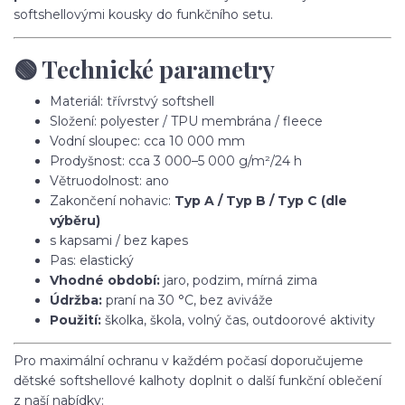
softshellovými kousky do funkčního setu.
🟢 Technické parametry
Materiál: třívrstvý softshell
Složení: polyester / TPU membrána / fleece
Vodní sloupec: cca 10 000 mm
Prodyšnost: cca 3 000–5 000 g/m²/24 h
Větruodolnost: ano
Zakončení nohavic:
Typ A / Typ B / Typ C (dle
výběru)
s kapsami / bez kapes
Pas: elastický
Vhodné období:
jaro, podzim, mírná zima
Údržba:
praní na 30 °C, bez aviváže
Použití:
školka, škola, volný čas, outdoorové aktivity
Pro maximální ochranu v každém počasí doporučujeme
dětské softshellové kalhoty doplnit o další funkční oblečení
z naší nabídky: