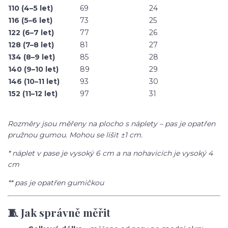
110 (4–5 let)
69
24
116 (5–6 let)
73
25
122 (6–7 let)
77
26
128 (7–8 let)
81
27
134 (8–9 let)
85
28
140 (9–10 let)
89
29
146 (10–11 let)
93
30
152 (11–12 let)
97
31
Rozměry jsou měřeny na plocho s náplety – pas je opatřen
pružnou gumou. Mohou se lišit ±1 cm.
* náplet v pase je vysoký 6 cm a na nohavicích je vysoký 4
cm
** pas je opatřen gumičkou
🧵 Jak správně měřit