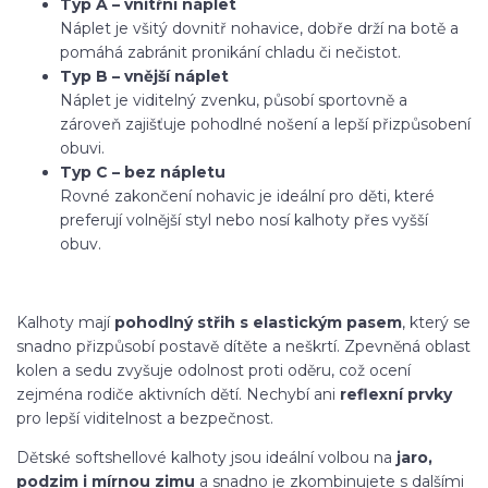
Typ A – vnitřní náplet
Náplet je všitý dovnitř nohavice, dobře drží na botě a
pomáhá zabránit pronikání chladu či nečistot.
Typ B – vnější náplet
Náplet je viditelný zvenku, působí sportovně a
zároveň zajišťuje pohodlné nošení a lepší přizpůsobení
obuvi.
Typ C – bez nápletu
Rovné zakončení nohavic je ideální pro děti, které
preferují volnější styl nebo nosí kalhoty přes vyšší
obuv.
Kalhoty mají
pohodlný střih s elastickým pasem
, který se
snadno přizpůsobí postavě dítěte a neškrtí. Zpevněná oblast
kolen a sedu zvyšuje odolnost proti oděru, což ocení
zejména rodiče aktivních dětí. Nechybí ani
reflexní prvky
pro lepší viditelnost a bezpečnost.
Dětské softshellové kalhoty jsou ideální volbou na
jaro,
podzim i mírnou zimu
a snadno je zkombinujete s dalšími