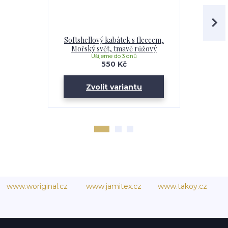
Softshellový kabátek s fleecem,
Softshell
Mořský svět, tmavě růžový
Maskáč, 
Ušijeme do 3 dnů
U
550 Kč
Zvolit variantu
Zv
www.woriginal.cz
www.jamitex.cz
www.takoy.cz