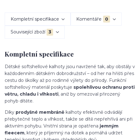
Kompletní specifikace
Komentáře
0
Související zboží
3
Kompletní specifikace
Dětské softshellové kalhoty jsou navržené tak, aby obstály v
každodenním dětském dobrodružství – od her na hřišti přes
cestu do školky až po rodinné výlety do přírody. Funkční
softshellový materiál poskytuje
spolehlivou ochranu proti
větru, chladu i vlhkosti
, aniž by omezoval přirozený
pohyb dítěte.
Díky
prodyšné membráně
kalhoty efektivně odvádějí
přebytečné teplo a vlhkost, takže se dítě nepřehřívá ani při
aktivním pohybu. Vnitřní strana je opatřena
jemným
fleecem
, který je příjemný na dotek a pomáhá udržet
tepelný komfort i během chladnějších dnů.