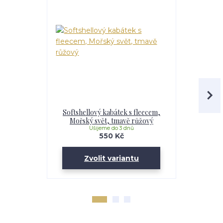
Softshellový kabátek s fleecem,
Softshell
Mořský svět, tmavě růžový
Maskáč, 
Ušijeme do 3 dnů
U
550 Kč
Zvolit variantu
Zv