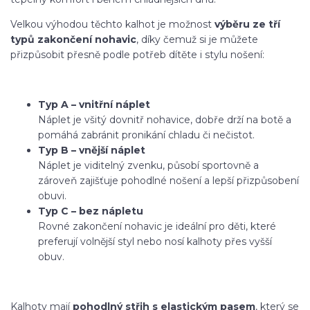
Velkou výhodou těchto kalhot je možnost
výběru ze tří
typů zakončení nohavic
, díky čemuž si je můžete
přizpůsobit přesně podle potřeb dítěte i stylu nošení:
Typ A – vnitřní náplet
Náplet je všitý dovnitř nohavice, dobře drží na botě a
pomáhá zabránit pronikání chladu či nečistot.
Typ B – vnější náplet
Náplet je viditelný zvenku, působí sportovně a
zároveň zajišťuje pohodlné nošení a lepší přizpůsobení
obuvi.
Typ C – bez nápletu
Rovné zakončení nohavic je ideální pro děti, které
preferují volnější styl nebo nosí kalhoty přes vyšší
obuv.
Kalhoty mají
pohodlný střih s elastickým pasem
, který se