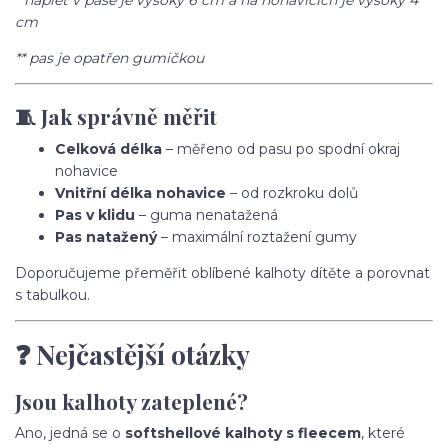
* náplet v pase je vysoký 6 cm a na nohavicích je vysoký 4
cm
** pas je opatřen gumičkou
🧵 Jak správně měřit
Celková délka
– měřeno od pasu po spodní okraj
nohavice
Vnitřní délka nohavice
– od rozkroku dolů
Pas v klidu
– guma nenatažená
Pas natažený
– maximální roztažení gumy
Doporučujeme přeměřit oblíbené kalhoty dítěte a porovnat
s tabulkou.
❓ Nejčastější otázky
Jsou kalhoty zateplené?
Ano, jedná se o
softshellové kalhoty s fleecem
, které