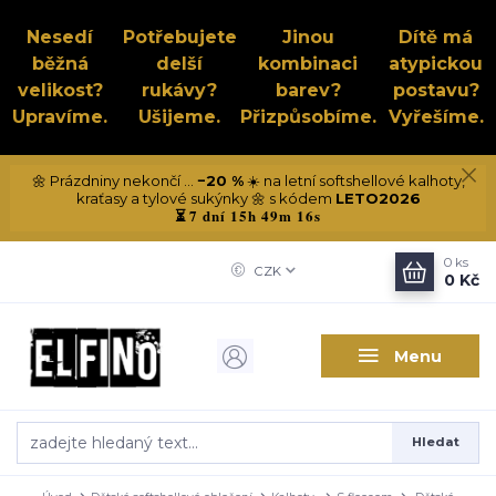
Nesedí
Potřebujete
Jinou
Dítě má
běžná
delší
kombinaci
atypickou
velikost?
rukávy?
barev?
postavu?
Upravíme.
Ušijeme.
Přizpůsobíme.
Vyřešíme.
🌼 Prázdniny nekončí ...
−20 %
☀️ na letní softshellové kalhoty,
kraťasy a tylové sukýnky 🌼 s kódem
LETO2026
7 dní 15h 49m 15s
⏳
0
ks
CZK
0 Kč
Menu
Hledat