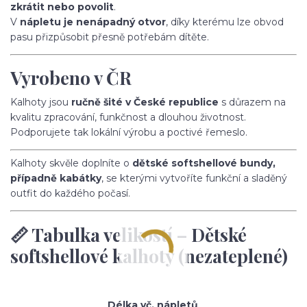
zkrátit nebo povolit
.
V
nápletu je nenápadný otvor
, díky kterému lze obvod
pasu přizpůsobit přesně potřebám dítěte.
Vyrobeno v ČR
Kalhoty jsou
ručně šité v České republice
s důrazem na
kvalitu zpracování, funkčnost a dlouhou životnost.
Podporujete tak lokální výrobu a poctivé řemeslo.
Kalhoty skvěle doplníte o
dětské softshellové bundy,
případně kabátky
, se kterými vytvoříte funkční a sladěný
outfit do každého počasí.
📏 Tabulka velikostí – Dětské
softshellové kalhoty (nezateplené)
Délka vč. nápletů