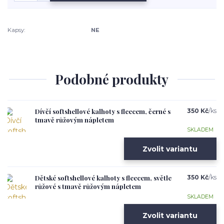
Kapsy:
NE
Podobné produkty
Dívčí softshellové kalhoty s fleecem, černé s
350 Kč
/
ks
tmavě růžovým nápletem
SKLADEM
Zvolit variantu
Dětské softshellové kalhoty s fleecem, světle
350 Kč
/
ks
růžové s tmavě růžovým nápletem
SKLADEM
Zvolit variantu