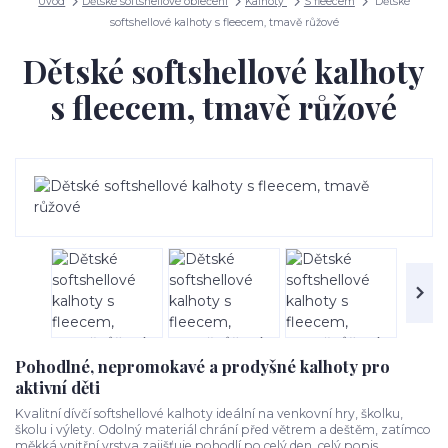
Úvod
Dětské softshellové oblečení
Kalhoty
S fleecem
Dětské
softshellové kalhoty s fleecem, tmavě růžové
Dětské softshellové kalhoty
s fleecem, tmavě růžové
Pohodlné, nepromokavé a prodyšné kalhoty pro
aktivní děti
Kvalitní dívčí softshellové kalhoty ideální na venkovní hry, školku,
školu i výlety. Odolný materiál chrání před větrem a deštěm, zatímco
měkká vnitřní vrstva zajišťuje pohodlí po celý den.
celý popis