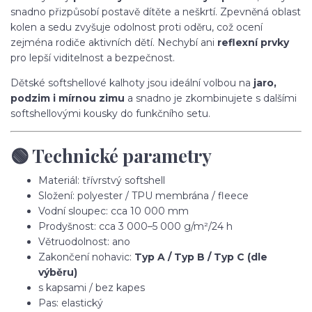
snadno přizpůsobí postavě dítěte a neškrtí. Zpevněná oblast
kolen a sedu zvyšuje odolnost proti oděru, což ocení
zejména rodiče aktivních dětí. Nechybí ani
reflexní prvky
pro lepší viditelnost a bezpečnost.
Dětské softshellové kalhoty jsou ideální volbou na
jaro,
podzim i mírnou zimu
a snadno je zkombinujete s dalšími
softshellovými kousky do funkčního setu.
🟢 Technické parametry
Materiál: třívrstvý softshell
Složení: polyester / TPU membrána / fleece
Vodní sloupec: cca 10 000 mm
Prodyšnost: cca 3 000–5 000 g/m²/24 h
Větruodolnost: ano
Zakončení nohavic:
Typ A / Typ B / Typ C (dle
výběru)
s kapsami / bez kapes
Pas: elastický