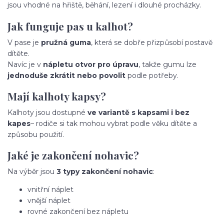
jsou vhodné na hřiště, běhání, lezení i dlouhé procházky.
Jak funguje pas u kalhot?
V pase je
pružná guma
, která se dobře přizpůsobí postavě
dítěte.
Navíc je v
nápletu otvor pro úpravu
, takže gumu lze
jednoduše zkrátit nebo povolit
podle potřeby.
Mají kalhoty kapsy?
Kalhoty jsou dostupné
ve variantě s kapsami i bez
kapes
– rodiče si tak mohou vybrat podle věku dítěte a
způsobu použití.
Jaké je zakončení nohavic?
Na výběr jsou
3 typy zakončení nohavic
:
vnitřní náplet
vnější náplet
rovné zakončení bez nápletu