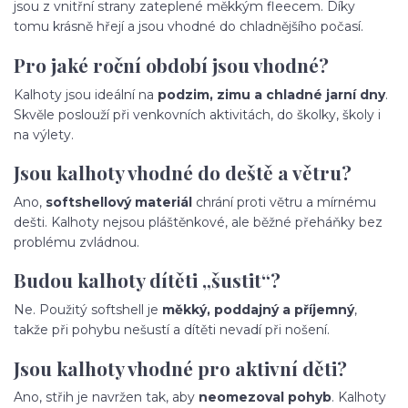
jsou z vnitřní strany zateplené měkkým fleecem. Díky
tomu krásně hřejí a jsou vhodné do chladnějšího počasí.
Pro jaké roční období jsou vhodné?
Kalhoty jsou ideální na
podzim, zimu a chladné jarní dny
.
Skvěle poslouží při venkovních aktivitách, do školky, školy i
na výlety.
Jsou kalhoty vhodné do deště a větru?
Ano,
softshellový materiál
chrání proti větru a mírnému
dešti. Kalhoty nejsou pláštěnkové, ale běžné přeháňky bez
problému zvládnou.
Budou kalhoty dítěti „šustit“?
Ne. Použitý softshell je
měkký, poddajný a příjemný
,
takže při pohybu nešustí a dítěti nevadí při nošení.
Jsou kalhoty vhodné pro aktivní děti?
Ano, střih je navržen tak, aby
neomezoval pohyb
. Kalhoty