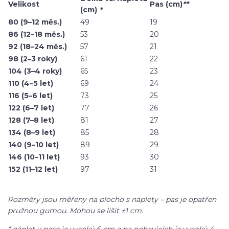
Velikost
Pas (cm)
**
(cm)
*
80 (9–12 měs.)
49
19
86 (12–18 měs.)
53
20
92 (18–24 měs.)
57
21
98 (2–3 roky)
61
22
104 (3–4 roky)
65
23
110 (4–5 let)
69
24
116 (5–6 let)
73
25
122 (6–7 let)
77
26
128 (7–8 let)
81
27
134 (8–9 let)
85
28
140 (9–10 let)
89
29
146 (10–11 let)
93
30
152 (11–12 let)
97
31
Rozměry jsou měřeny na plocho s náplety – pas je opatřen
pružnou gumou. Mohou se lišit ±1 cm.