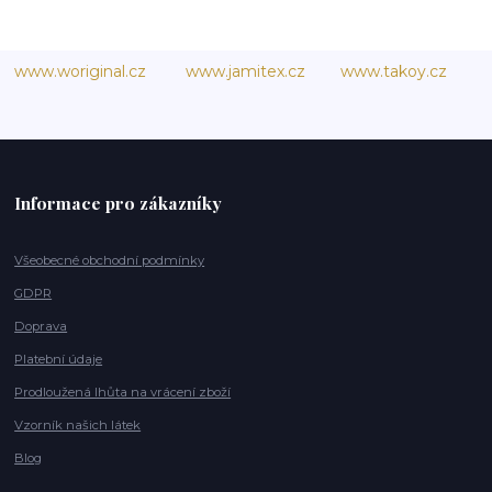
www.woriginal.cz
www.jamitex.cz
www.takoy.cz
Informace pro zákazníky
Všeobecné obchodní podmínky
GDPR
Doprava
Platební údaje
Prodloužená lhůta na vrácení zboží
Vzorník našich látek
Blog