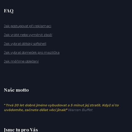
FAQ
Jak postupovat při reklamaci
Jak vrátit nebo vyměnit zboží
Jak vybrat dětský softshell
Jak vybrat domeček pro mazlíčka
Jak měříme oblečení
Naše motto
"
Trvá 20 let dobré jméno vybudovat a 5 minut jej ztratit. Když si to
uvědomíte, začnete dělat věci jinak!
"
Warren Buffet
Jsme tu pro Vás