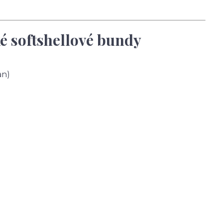
é softshellové bundy
an)