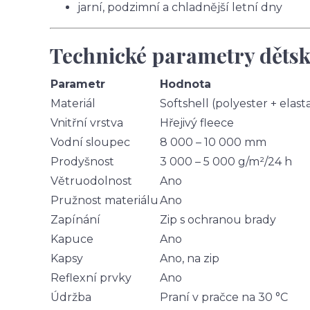
jarní, podzimní a chladnější letní dny
Technické parametry dětsk
Parametr
Hodnota
Materiál
Softshell (polyester + elast
Vnitřní vrstva
Hřejivý fleece
Vodní sloupec
8 000 – 10 000 mm
Prodyšnost
3 000 – 5 000 g/m²/24 h
Větruodolnost
Ano
Pružnost materiálu
Ano
Zapínání
Zip s ochranou brady
Kapuce
Ano
Kapsy
Ano, na zip
Reflexní prvky
Ano
Údržba
Praní v pračce na 30 °C