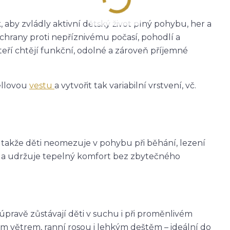
 aby zvládly aktivní dětský život plný pohybu, her a
ochrany proti nepříznivému počasí, pohodlí a
teří chtějí funkční, odolné a zároveň příjemné
ellovou
vestu
a vytvořit tak variabilní vrstvení, vč.
, takže děti neomezuje v pohybu při běhání, lezení
eje a udržuje tepelný komfort bez zbytečného
avě zůstávají děti v suchu i při proměnlivém
m větrem, ranní rosou i lehkým deštěm – ideální do