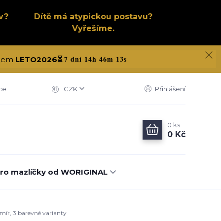
v?
Dítě má atypickou postavu?
Vyřešíme.
7 dní 14h 46m 12s
kódem
LETO2026
⏳
ce
CZK
Přihlášení
0
ks
0 Kč
ro mazlíčky od WORIGINAL
smír, 3 barevné varianty