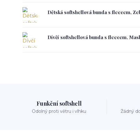
Dětská softshellová bunda s fleecem, Zeb
Dívčí softshellová bunda s fleecem, Mask
Funkční softshell
Odolný proti větru i vlhku
Žádný do