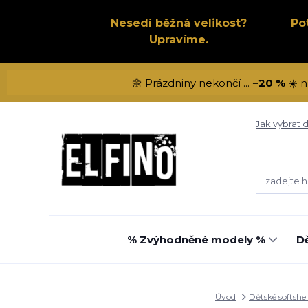
Nesedí běžná velikost?
Po
Upravíme.
🌼 Prázdniny nekončí ...
−20 %
☀️ n
Jak vybrat d
% Zvýhodněné modely %
Dě
Úvod
Dětské softshel