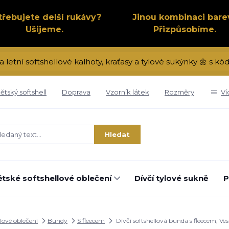
třebujete delší rukávy?
Jinou kombinaci bare
Ušijeme.
Přizpůsobíme.
a letní softshellové kalhoty, kraťasy a tylové sukýnky 🌼 s 
ětský softshell
Doprava
Vzorník látek
Rozměry
Ví
Hledat
tské softshellové oblečení
Dívčí tylové sukně
P
lové oblečení
Bundy
S fleecem
Dívčí softshellová bunda s fleecem, Ve