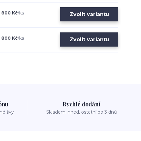
800 Kč
/
ks
Zvolit variantu
800 Kč
/
ks
Zvolit variantu
zónu
Rychlé dodání
vné švy
Skladem ihned, ostatní do 3 dnů