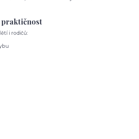
 praktičnost
tí i rodičů:
hybu