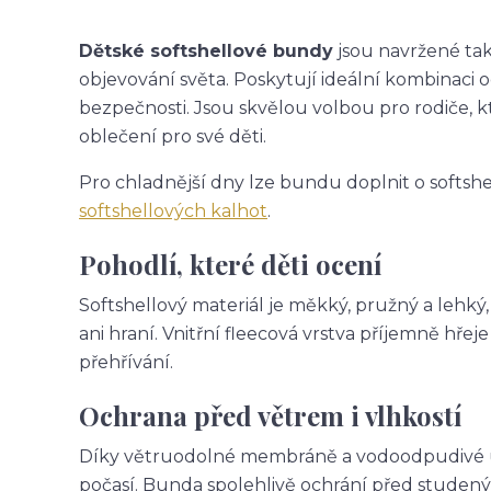
Dětské softshellové bundy
jsou navržené tak,
objevování světa. Poskytují ideální kombinaci 
bezpečnosti. Jsou skvělou volbou pro rodiče, k
oblečení pro své děti.
Pro chladnější dny lze bundu doplnit o softsh
softshellových kalhot
.
Pohodlí, které děti ocení
Softshellový materiál je měkký, pružný a lehký
ani hraní. Vnitřní fleecová vrstva příjemně hř
přehřívání.
Ochrana před větrem i vlhkostí
Díky větruodolné membráně a vodoodpudivé úpr
počasí. Bunda spolehlivě ochrání před studený