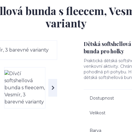
ellová bunda s fleecem, Vesm
varianty
Dětská softshellová
bunda pro holky
Praktická dětská softsh
venkovní aktivity. Chrá
pohodlná při pohybu. Hře
dětská softshellová bun
Dostupnost
Velikost
Barva