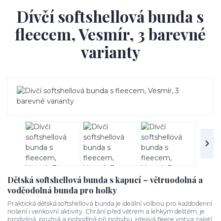
Dívčí softshellová bunda s
fleecem, Vesmír, 3 barevné
varianty
Dětská softshellová bunda s kapucí – větruodolná a
voděodolná bunda pro holky
Praktická dětská softshellová bunda je ideální volbou pro každodenní
nošení i venkovní aktivity. Chrání před větrem a lehkým deštěm, je
prodyšná, pružná a pohodlná při pohybu. Hřejivá fleece vrstva zajistí