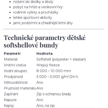
nošení do školky a školy
pobyt na hřišti a venkovní hry
rodinné výlety a procházky
lehké sportovní aktivity
jarní, podzimní a chladnější letní dny
Technické parametry dětské
softshellové bundy
Parametr
Hodnota
Materiál
Softshell (polyester + elastan)
Vnitřní vrstva
Hřejivý fleece
Vodní sloupec
8 000 – 10 000 mm
Prodyšnost
3 000 – 5 000 g/m²/24 h
Větruodolnost
Ano
Pružnost materiálu
Ano
Zapínání
Zip s ochranou brady
Kapuce
Ano
Kapsy
Ano, na zip