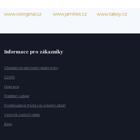
www.woriginal.cz
www.jamitex.cz
www.takoy.cz
Informace pro zákazníky
Všeobecné obchodní podmínky
GDPR
Doprava
Platební údaje
Prodloužená lhůta na vrácení zboží
Vzorník našich látek
Blog