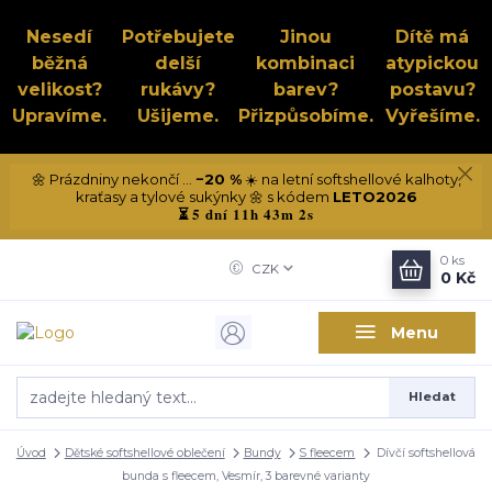
Nesedí
Potřebujete
Jinou
Dítě má
běžná
delší
kombinaci
atypickou
velikost?
rukávy?
barev?
postavu?
Upravíme.
Ušijeme.
Přizpůsobíme.
Vyřešíme.
🌼 Prázdniny nekončí ...
−20 %
☀️ na letní softshellové kalhoty,
kraťasy a tylové sukýnky 🌼 s kódem
LETO2026
5 dní 11h 43m 2s
⏳
0
ks
CZK
0 Kč
Menu
Hledat
Úvod
Dětské softshellové oblečení
Bundy
S fleecem
Dívčí softshellová
bunda s fleecem, Vesmír, 3 barevné varianty