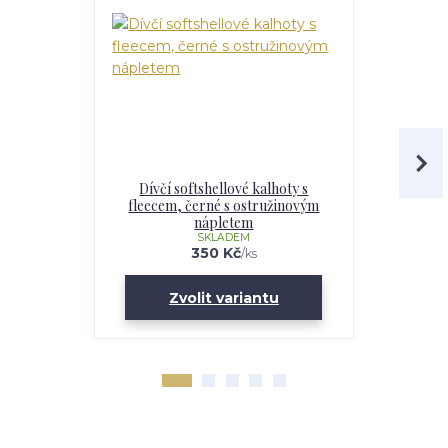
Dívčí softshellové kalhoty s
Dětské s
fleecem, černé s ostružinovým
flee
nápletem
SKLADEM
350 Kč
/
ks
Zvolit variantu
Zv