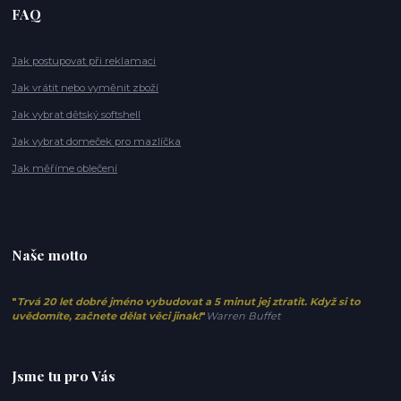
FAQ
Jak postupovat při reklamaci
Jak vrátit nebo vyměnit zboží
Jak vybrat dětský softshell
Jak vybrat domeček pro mazlíčka
Jak měříme oblečení
Naše motto
"
Trvá 20 let dobré jméno vybudovat a 5 minut jej ztratit. Když si to
uvědomíte, začnete dělat věci jinak!
"
Warren Buffet
Jsme tu pro Vás