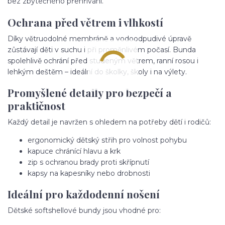
bez zbytečného přehřívání.
Ochrana před větrem i vlhkostí
Díky větruodolné membráně a vodoodpudivé úpravě
zůstávají děti v suchu i při proměnlivém počasí. Bunda
spolehlivě ochrání před studeným větrem, ranní rosou i
lehkým deštěm – ideální do školky, školy i na výlety.
Promyšlené detaily pro bezpečí a
praktičnost
Každý detail je navržen s ohledem na potřeby dětí i rodičů:
ergonomický dětský střih pro volnost pohybu
kapuce chránící hlavu a krk
zip s ochranou brady proti skřípnutí
kapsy na kapesníky nebo drobnosti
Ideální pro každodenní nošení
Dětské softshellové bundy jsou vhodné pro: