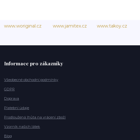
www.woriginal.cz
www.jamitex.cz
www.takoy.cz
Informace pro zákazníky
Všeobecné obchodní podmínky
GDPR
Doprava
Platební údaje
Prodloužená lhůta na vrácení zboží
Vzorník našich látek
Blog