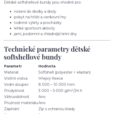
Dětské softshellové bundy jsou vhodné pro:
nošení do školky a školy
pobyt na hřišti a venkovní hry
rodinné výlety a procházky
lehké sportovní aktivity
jarní, podzimní a chladnější letní dny
Technické parametry dětské
softshellové bundy
Parametr
Hodnota
Materiál
Softshell (polyester + elastan)
Vnitřní vrstva
Hřejivý fleece
Vodní sloupec
8 000 – 10 000 mm
Prodyšnost
3 000 – 5 000 g/m²/24 h
Větruodolnost
Ano
Pružnost materiálu
Ano
Zapínání
Zip s ochranou brady