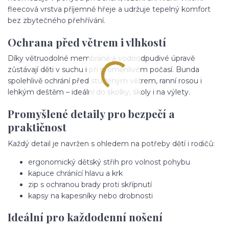
fleecová vrstva příjemně hřeje a udržuje tepelný komfort
bez zbytečného přehřívání.
Ochrana před větrem i vlhkostí
Díky větruodolné membráně a vodoodpudivé úpravě
zůstávají děti v suchu i při proměnlivém počasí. Bunda
spolehlivě ochrání před studeným větrem, ranní rosou i
lehkým deštěm – ideální do školky, školy i na výlety.
Promyšlené detaily pro bezpečí a
praktičnost
Každý detail je navržen s ohledem na potřeby dětí i rodičů:
ergonomický dětský střih pro volnost pohybu
kapuce chránící hlavu a krk
zip s ochranou brady proti skřípnutí
kapsy na kapesníky nebo drobnosti
Ideální pro každodenní nošení