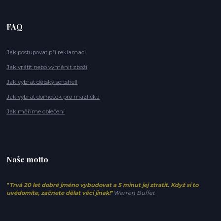
FAQ
Jak postupovat při reklamaci
Jak vrátit nebo vyměnit zboží
Jak vybrat dětský softshell
Jak vybrat domeček pro mazlíčka
Jak měříme oblečení
Naše motto
"
Trvá 20 let dobré jméno vybudovat a 5 minut jej ztratit. Když si to
uvědomíte, začnete dělat věci jinak!
"
Warren Buffet