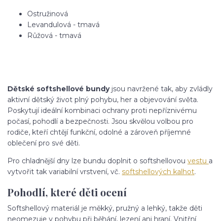
Ostružinová
Levandulová - tmavá
Růžová - tmavá
Dětské softshellové bundy
jsou navržené tak, aby zvládly
aktivní dětský život plný pohybu, her a objevování světa.
Poskytují ideální kombinaci ochrany proti nepříznivému
počasí, pohodlí a bezpečnosti. Jsou skvělou volbou pro
rodiče, kteří chtějí funkční, odolné a zároveň příjemné
oblečení pro své děti.
Pro chladnější dny lze bundu doplnit o softshellovou
vestu
a
vytvořit tak variabilní vrstvení, vč.
softshellových kalhot
.
Pohodlí, které děti ocení
Softshellový materiál je měkký, pružný a lehký, takže děti
neomezuje v pohybu při běhání, lezení ani hraní. Vnitřní