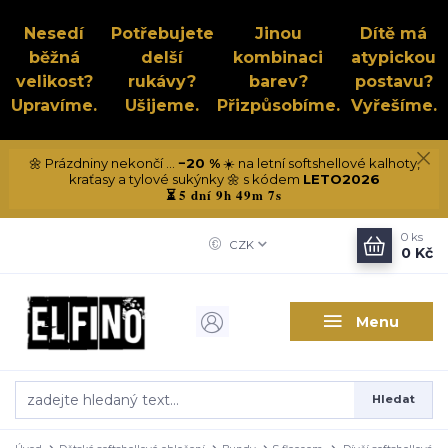
Nesedí
Potřebujete
Jinou
Dítě má
běžná
delší
kombinaci
atypickou
velikost?
rukávy?
barev?
postavu?
Upravíme.
Ušijeme.
Přizpůsobíme.
Vyřešíme.
🌼 Prázdniny nekončí ...
−20 %
☀️ na letní softshellové kalhoty,
kraťasy a tylové sukýnky 🌼 s kódem
LETO2026
5 dní 9h 49m 6s
⏳
0
ks
CZK
0 Kč
Menu
Hledat