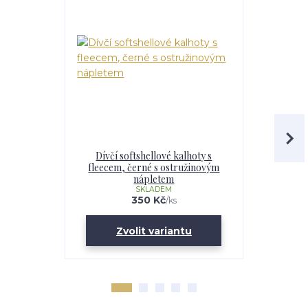
Dívčí softshellové kalhoty s
Dětské s
fleecem, černé s ostružinovým
flee
nápletem
SKLADEM
350 Kč
/
ks
Zvolit variantu
Zv