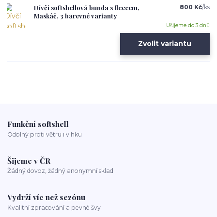
Dívčí softshellová bunda s fleecem,
800 Kč
/
ks
Maskáč, 3 barevné varianty
Ušijeme do 3 dnů
Zvolit variantu
Funkční softshell
Odolný proti větru i vlhku
Šijeme v ČR
Žádný dovoz, žádný anonymní sklad
Vydrží víc než sezónu
Kvalitní zpracování a pevné švy