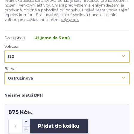
Praktická dětská softshellová bunda je ideální volbou pro každodenní
nošení i venkovní aktivity. Chrání před větrem a lehkým deštěm, je
prodyšná, pružná a pohodlná při pohybu. Hřejivá fleece vrstva zajistí
tepelný komfort. Praktická dětská softshellová bunda je ideální
volbou pro každodenní nošení.
celý popis
Dostupnost
Ušijeme do 3 dnů
Velikost
Barva
Nejsme plátci DPH
875 Kč
/
ks
Přidat do košíku